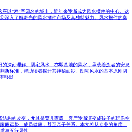
这座以“寿”字闻名的城市，近年来逐渐成为风水摆件的中心。这
您深入了解寿光的风水摆件市场及其独特魅力。风水摆件的奥
与阳的深刻理解。阴宅风水，亦即墓地的风水，承载着逝者的安息
判断标准，帮助读者揭开其神秘面纱。阴宅风水的基本原则阴
潜移默
家庭结构的改变，尤其是育儿家庭，客厅逐渐演变成孩子的玩乐空
家庭运势、成员健康，甚至亲子关系。本文将从专业的角度，
质与五行属性