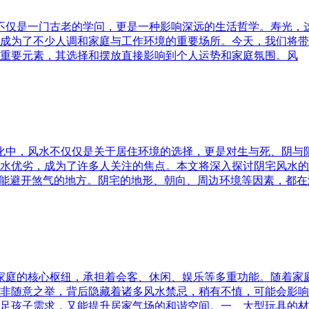
水不仅是一门古老的学问，更是一种影响深远的生活哲学。寿光，
成为了不少人调和家庭与工作环境的重要场所。今天，我们将带
重要元素，其选择和摆放直接影响到个人运势和家庭氛围。风
文化中，风水不仅仅是关于居住环境的选择，更是对生与死、阴
水优劣，成为了许多人关注的焦点。本文将深入探讨阴宅风水的
又能避开煞气的地方。阴宅的地形、朝向、周边环境等因素，都在
为家庭的核心枢纽，承担着会客、休闲、娱乐等多重功能。随着
非随意之举，背后隐藏着诸多风水禁忌，稍有不慎，可能会影响
足孩子需求，又能提升居家气场的和谐空间。一、大型玩具的材