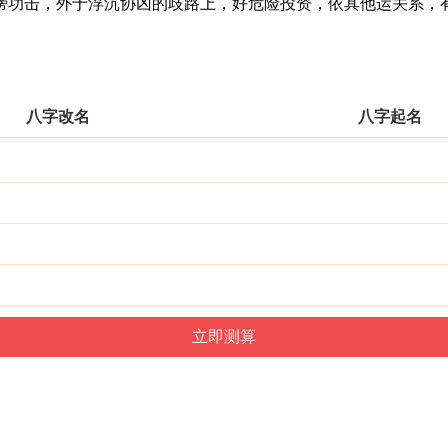
功击，外于浮沉协凶的歧路上，好危险投资，依其他运关系，有
八字改名
八字起名