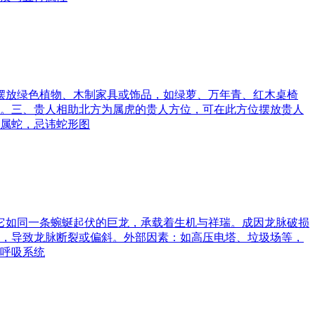
可摆放绿色植物、木制家具或饰品，如绿萝、万年青、红木桌椅
。三、贵人相助北方为属虎的贵人方位，可在此方位摆放贵人
属蛇，忌讳蛇形图
。它如同一条蜿蜒起伏的巨龙，承载着生机与祥瑞。成因龙脉破损
，导致龙脉断裂或偏斜。外部因素：如高压电塔、垃圾场等，
呼吸系统