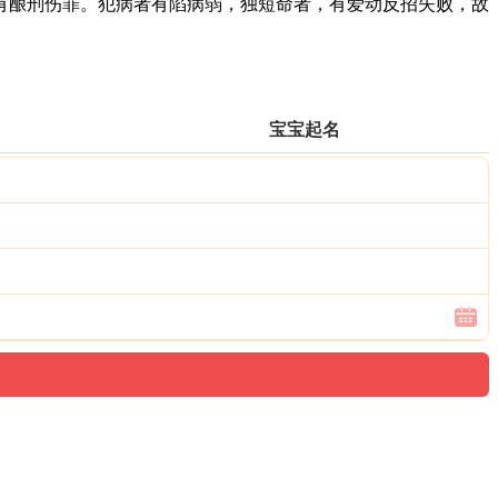
酿刑伤罪。犯病者有陷病弱，独短命者，有爱动反招失败，故
宝宝起名