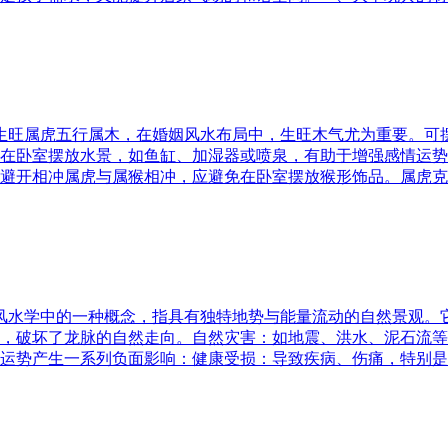
五行生旺属虎五行属木，在婚姻风水布局中，生旺木气尤为重要。
在卧室摆放水景，如鱼缸、加湿器或喷泉，有助于增强感情运势
避开相冲属虎与属猴相冲，应避免在卧室摆放猴形饰品。属虎克
是风水学中的一种概念，指具有独特地势与能量流动的自然景观
，破坏了龙脉的自然走向。自然灾害：如地震、洪水、泥石流等
运势产生一系列负面影响：健康受损：导致疾病、伤痛，特别是