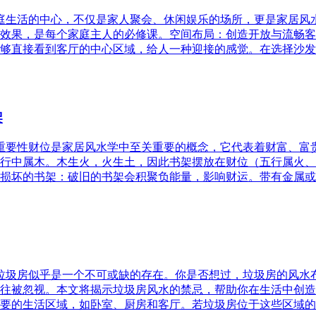
家庭生活的中心，不仅是家人聚会、休闲娱乐的场所，更是家居
效果，是每个家庭主人的必修课。空间布局：创造开放与流畅客
够直接看到客厅的中心区域，给人一种迎接的感觉。在选择沙发
架
的重要性财位是家居风水学中至关重要的概念，它代表着财富、
行中属木。木生火，火生土，因此书架摆放在财位（五行属火、
损坏的书架：破旧的书架会积聚负能量，影响财运。带有金属或
，垃圾房似乎是一个不可或缺的存在。你是否想过，垃圾房的风
往被忽视。本文将揭示垃圾房风水的禁忌，帮助你在生活中创造
要的生活区域，如卧室、厨房和客厅。若垃圾房位于这些区域的