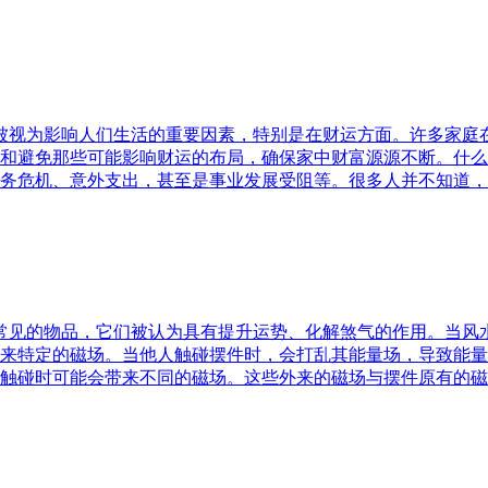
水被视为影响人们生活的重要因素，特别是在财运方面。许多家
和避免那些可能影响财运的布局，确保家中财富源源不断。什么
务危机、意外支出，甚至是事业发展受阻等。很多人并不知道，
中常见的物品，它们被认为具有提升运势、化解煞气的作用。当
来特定的磁场。当他人触碰摆件时，会打乱其能量场，导致能量
触碰时可能会带来不同的磁场。这些外来的磁场与摆件原有的磁