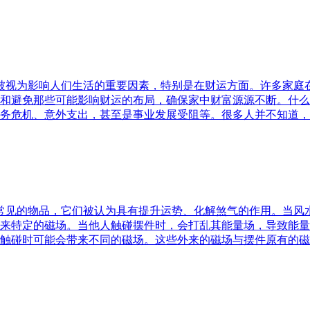
水被视为影响人们生活的重要因素，特别是在财运方面。许多家
和避免那些可能影响财运的布局，确保家中财富源源不断。什么
务危机、意外支出，甚至是事业发展受阻等。很多人并不知道，
中常见的物品，它们被认为具有提升运势、化解煞气的作用。当
来特定的磁场。当他人触碰摆件时，会打乱其能量场，导致能量
触碰时可能会带来不同的磁场。这些外来的磁场与摆件原有的磁