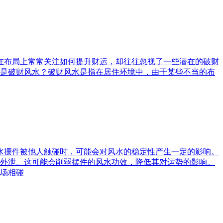
庭在布局上常常关注如何提升财运，却往往忽视了一些潜在的破财
是破财风水？破财风水是指在居住环境中，由于某些不当的布
风水摆件被他人触碰时，可能会对风水的稳定性产生一定的影响。
外泄。这可能会削弱摆件的风水功效，降低其对运势的影响。
场相碰