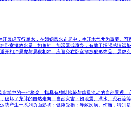
五行生旺属虎五行属木，在婚姻风水布局中，生旺木气尤为重要。
在卧室摆放水景，如鱼缸、加湿器或喷泉，有助于增强感情运势
避开相冲属虎与属猴相冲，应避免在卧室摆放猴形饰品。属虎克
是风水学中的一种概念，指具有独特地势与能量流动的自然景观
，破坏了龙脉的自然走向。自然灾害：如地震、洪水、泥石流等
运势产生一系列负面影响：健康受损：导致疾病、伤痛，特别是