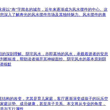
这座以“寿”字闻名的城市，近年来逐渐成为风水摆件的中心。这
您深入了解寿光的风水摆件市场及其独特魅力。风水摆件的奥
与阳的深刻理解。阴宅风水，亦即墓地的风水，承载着逝者的安息
判断标准，帮助读者揭开其神秘面纱。阴宅风水的基本原则阴
潜移默
家庭结构的改变，尤其是育儿家庭，客厅逐渐演变成孩子的玩乐空
家庭运势、成员健康，甚至亲子关系。本文将从专业的角度，
质与五行属性