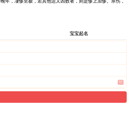
晚年，凄惨至极，若其他运又凶数者，则是惨上加惨。杀伤，
宝宝起名