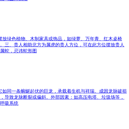
可摆放绿色植物、木制家具或饰品，如绿萝、万年青、红木桌椅
。三、贵人相助北方为属虎的贵人方位，可在此方位摆放贵人
属蛇，忌讳蛇形图
。它如同一条蜿蜒起伏的巨龙，承载着生机与祥瑞。成因龙脉破损
，导致龙脉断裂或偏斜。外部因素：如高压电塔、垃圾场等，
呼吸系统