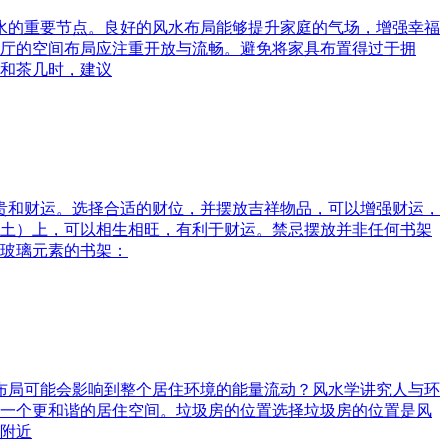
风水的重要节点。良好的风水布局能够提升家庭的气场，增强幸福
厅的空间布局应注重开放与流畅。避免将家具布置得过于拥
和茶几时，建议
富贵和财运。选择合适的财位，并摆放吉祥物品，可以增强财运，
土）上，可以相生相旺，有利于财运。禁忌摆放并非任何书架
玻璃元素的书架：
水布局可能会影响到整个居住环境的能量流动？风水学讲究人与环
一个更和谐的居住空间。垃圾房的位置选择垃圾房的位置是风
附近