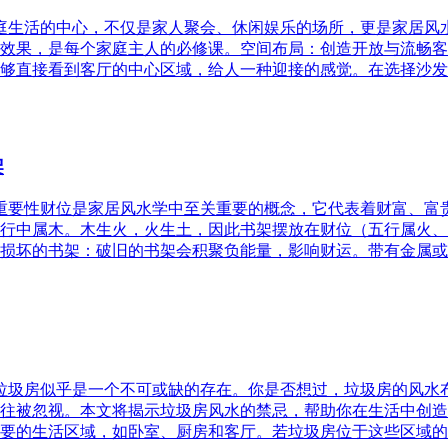
家庭生活的中心，不仅是家人聚会、休闲娱乐的场所，更是家居
效果，是每个家庭主人的必修课。空间布局：创造开放与流畅客
够直接看到客厅的中心区域，给人一种迎接的感觉。在选择沙发
架
的重要性财位是家居风水学中至关重要的概念，它代表着财富、
行中属木。木生火，火生土，因此书架摆放在财位（五行属火、
损坏的书架：破旧的书架会积聚负能量，影响财运。带有金属或
，垃圾房似乎是一个不可或缺的存在。你是否想过，垃圾房的风
往被忽视。本文将揭示垃圾房风水的禁忌，帮助你在生活中创造
要的生活区域，如卧室、厨房和客厅。若垃圾房位于这些区域的