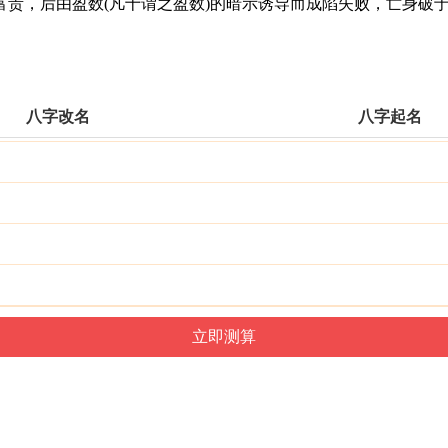
，后由盈数(凡十谓之盈数)的暗示诱导而成陷失败，亡身破于
八字改名
八字起名