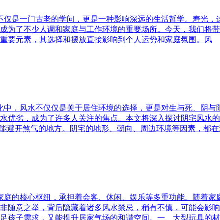
水不仅是一门古老的学问，更是一种影响深远的生活哲学。寿光，
成为了不少人调和家庭与工作环境的重要场所。今天，我们将带
重要元素，其选择和摆放直接影响到个人运势和家庭氛围。风
文化中，风水不仅仅是关于居住环境的选择，更是对生与死、阴
水优劣，成为了许多人关注的焦点。本文将深入探讨阴宅风水的
又能避开煞气的地方。阴宅的地形、朝向、周边环境等因素，都在
为家庭的核心枢纽，承担着会客、休闲、娱乐等多重功能。随着
非随意之举，背后隐藏着诸多风水禁忌，稍有不慎，可能会影响
足孩子需求，又能提升居家气场的和谐空间。一、大型玩具的材