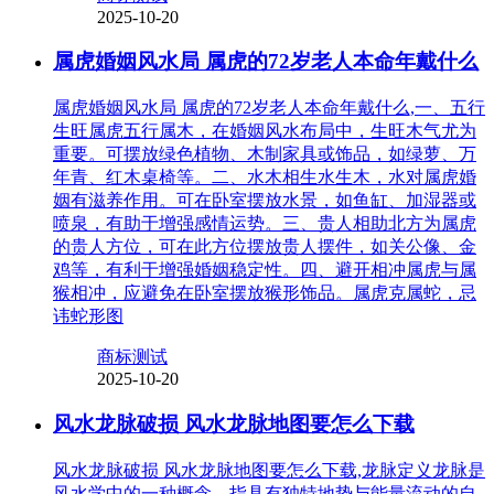
2025-10-20
属虎婚姻风水局 属虎的72岁老人本命年戴什么
属虎婚姻风水局 属虎的72岁老人本命年戴什么,一、五行
生旺属虎五行属木，在婚姻风水布局中，生旺木气尤为
重要。可摆放绿色植物、木制家具或饰品，如绿萝、万
年青、红木桌椅等。二、水木相生水生木，水对属虎婚
姻有滋养作用。可在卧室摆放水景，如鱼缸、加湿器或
喷泉，有助于增强感情运势。三、贵人相助北方为属虎
的贵人方位，可在此方位摆放贵人摆件，如关公像、金
鸡等，有利于增强婚姻稳定性。四、避开相冲属虎与属
猴相冲，应避免在卧室摆放猴形饰品。属虎克属蛇，忌
讳蛇形图
商标测试
2025-10-20
风水龙脉破损 风水龙脉地图要怎么下载
风水龙脉破损 风水龙脉地图要怎么下载,龙脉定义龙脉是
风水学中的一种概念，指具有独特地势与能量流动的自