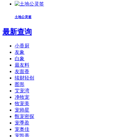
土地公灵签
最新查询
小香厨
友象
白象
最友料
友面香
续财轻创
图形
艾宠湾
净牧宠
牧宠美
宠帅星
甄宠密探
宠季盈
宠奥佳
宠凯蒂