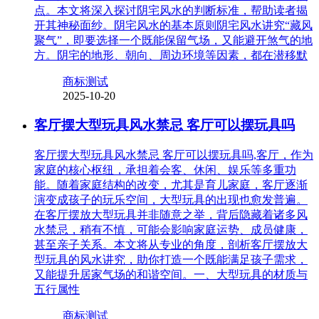
点。本文将深入探讨阴宅风水的判断标准，帮助读者揭
开其神秘面纱。阴宅风水的基本原则阴宅风水讲究“藏风
聚气”，即要选择一个既能保留气场，又能避开煞气的地
方。阴宅的地形、朝向、周边环境等因素，都在潜移默
商标测试
2025-10-20
客厅摆大型玩具风水禁忌 客厅可以摆玩具吗
客厅摆大型玩具风水禁忌 客厅可以摆玩具吗,客厅，作为
家庭的核心枢纽，承担着会客、休闲、娱乐等多重功
能。随着家庭结构的改变，尤其是育儿家庭，客厅逐渐
演变成孩子的玩乐空间，大型玩具的出现也愈发普遍。
在客厅摆放大型玩具并非随意之举，背后隐藏着诸多风
水禁忌，稍有不慎，可能会影响家庭运势、成员健康，
甚至亲子关系。本文将从专业的角度，剖析客厅摆放大
型玩具的风水讲究，助你打造一个既能满足孩子需求，
又能提升居家气场的和谐空间。一、大型玩具的材质与
五行属性
商标测试