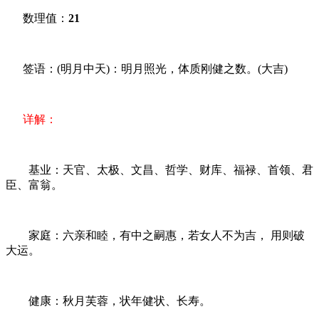
数理值：
21
签语：(明月中天)：明月照光，体质刚健之数。(大吉)
详解：
基业：天官、太极、文昌、哲学、财库、福禄、首领、君
臣、富翁。
家庭：六亲和睦，有中之嗣惠，若女人不为吉， 用则破
大运。
健康：秋月芙蓉，状年健状、长寿。