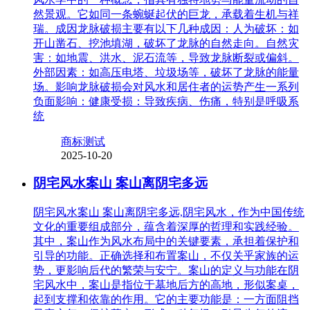
然景观。它如同一条蜿蜒起伏的巨龙，承载着生机与祥
瑞。成因龙脉破损主要有以下几种成因：人为破坏：如
开山凿石、挖池填湖，破坏了龙脉的自然走向。自然灾
害：如地震、洪水、泥石流等，导致龙脉断裂或偏斜。
外部因素：如高压电塔、垃圾场等，破坏了龙脉的能量
场。影响龙脉破损会对风水和居住者的运势产生一系列
负面影响：健康受损：导致疾病、伤痛，特别是呼吸系
统
商标测试
2025-10-20
阴宅风水案山 案山离阴宅多远
阴宅风水案山 案山离阴宅多远,阴宅风水，作为中国传统
文化的重要组成部分，蕴含着深厚的哲理和实践经验。
其中，案山作为风水布局中的关键要素，承担着保护和
引导的功能。正确选择和布置案山，不仅关乎家族的运
势，更影响后代的繁荣与安宁。案山的定义与功能在阴
宅风水中，案山是指位于墓地后方的高地，形似案桌，
起到支撑和依靠的作用。它的主要功能是：一方面阻挡