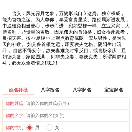
含义：风光霁月之象，万物形成自立这势。独立权威，
能为首领之运。为人尊仰，享受富贵显荣。路径属渐进发展，
中途难免相当苦心，步步而进，宛如登梯一样。立业兴家，大
博名利，乃贵重的吉数。因系伟大的首领格，妇女得此数者，
反招灾害。按<<易经>>上观点教育属阴，应从男性，是为先
天的补数。 如具备首领之运，即妻凌夫之格。阴阳生出暗
斗， 自然不得安宁，故夫妻难免时常反目，或喜极余庆，且
妇德为备，家庭园满， 则非夫克妻，妻便克夫，所谓两虎相
斗，必无双全者慎之!戒之!
姓名祥批
八字改名
八字起名
宝宝起名
你的姓氏
你的名字
你的性别
男
女