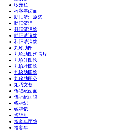
牧宠粒
福客年卤面
助阳清润原浆
助阳清润
升阳清润饮
助阳清润饮
和阳清润饮
九珍助阳
九珍助阳泡腾片
九珍升阳饮
九珍壮阳饮
九珍助阳饮
九珍助阳茶
矩巧文创
锦福纪卤面
锦福纪面馆
锦福纪
锦福记
福锦年
福客年面馆
福客年