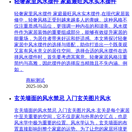
轻奢家里风水摆件 家庭最旺风水实木摆件
轻奢家里风水摆件 家庭最旺风水实木摆件,在现代家居装
修中，轻奢风格正受到越来越多人的青睐。这种风格不
仅注重质感与品位，更强调一种内在的和谐美。风水摆
件作为家居装饰的重要组成部分，能够有效提升家居的
能量场，为居住者带来好运和舒适感。本文将探讨轻奢
家居中风水摆件的选择与搭配，助你打造出一个既美观
又富有风水意义的居住空间。选择合适的风水摆件在选
择风水摆件时，首先要考虑其寓意。轻奢家居风格注重
简约与高雅，因此摆件的选择应当精致且不失内涵。例
如，
商标测试
2025-10-20
玄关墙面的风水禁忌 入门玄关图片风水
玄关墙面的风水禁忌 入门玄关图片风水,玄关是每个家居
中至关重要的空间，它不仅是家与外界的交汇点，也是
风水学中极为重要的位置。风水学认为，玄关墙面的布
置直接影响到整个家庭的运势。为了让您的家居环境更