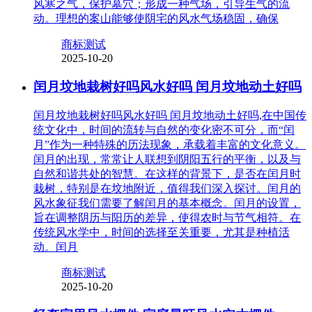
风寒之气，保护墓穴；形成一种气场，引导生气的流
动。理想的案山能够使阴宅的风水气场稳固，确保
商标测试
2025-10-20
闰月坟地栽树好吗风水好吗 闰月坟地动土好吗
闰月坟地栽树好吗风水好吗 闰月坟地动土好吗,在中国传
统文化中，时间的流转与自然的变化密不可分，而“闰
月”作为一种特殊的历法现象，承载着丰富的文化意义。
闰月的出现，常常让人联想到阴阳五行的平衡，以及与
自然和谐共处的智慧。在这样的背景下，是否在闰月时
栽树，特别是在坟地附近，值得我们深入探讨。闰月的
风水象征我们需要了解闰月的基本概念。闰月的设置，
旨在调整阴历与阳历的差异，使得农时与节气相符。在
传统风水学中，时间的选择至关重要，尤其是种植活
动。闰月
商标测试
2025-10-20