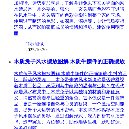
加和谐、运势更加亨通，了解并避免以下玄关墙面的风
水禁忌是非常必要的。禁忌一：玄关墙面色彩不宜过暗
在风水学中，玄关墙面的色彩会影响到整个家的气场。
使用过于暗沉的色彩，如深黑、深棕等，会让气场变得
沉闷，从而影响家庭成员的情绪和运势。建议使用明亮
而
商标测试
2025-10-20
木质兔子风水摆放图解 木质牛摆件的正确摆放
木质兔子风水摆放图解 木质牛摆件的正确摆放,尘封的记
忆，跃动的灵魂——木兔带来的风水新境你是否曾凝视
着木质工艺品，感受到其中蕴藏的温润与生机？在现代
家居风水布局中，木质兔子以其独特的材质和象征意
义，悄然扮演着举足轻重的角色。它不仅仅是一件装饰
品，更是一座连接自然与心灵的桥梁，一个激活空间能
量、提升个人运势的风水密码。本文将为你揭秘木质兔
子风水摆放的奥秘，通过图解形式，深入剖析其材质选
择、造型寓意、方位禁忌，助你雕琢生机，跃动好运。
准备好跟随