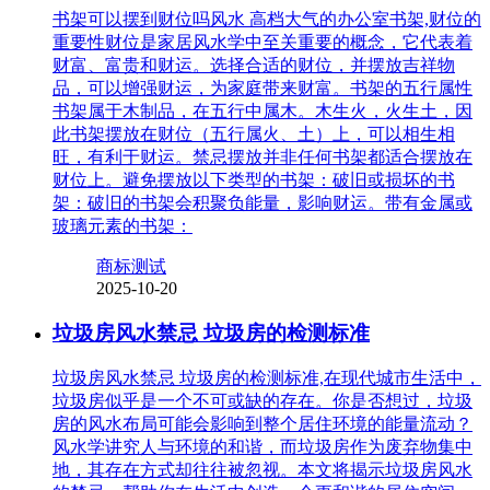
书架可以摆到财位吗风水 高档大气的办公室书架,财位的
重要性财位是家居风水学中至关重要的概念，它代表着
财富、富贵和财运。选择合适的财位，并摆放吉祥物
品，可以增强财运，为家庭带来财富。书架的五行属性
书架属于木制品，在五行中属木。木生火，火生土，因
此书架摆放在财位（五行属火、土）上，可以相生相
旺，有利于财运。禁忌摆放并非任何书架都适合摆放在
财位上。避免摆放以下类型的书架：破旧或损坏的书
架：破旧的书架会积聚负能量，影响财运。带有金属或
玻璃元素的书架：
商标测试
2025-10-20
垃圾房风水禁忌 垃圾房的检测标准
垃圾房风水禁忌 垃圾房的检测标准,在现代城市生活中，
垃圾房似乎是一个不可或缺的存在。你是否想过，垃圾
房的风水布局可能会影响到整个居住环境的能量流动？
风水学讲究人与环境的和谐，而垃圾房作为废弃物集中
地，其存在方式却往往被忽视。本文将揭示垃圾房风水