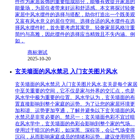
件作为家居装饰的重要组成部分，能够有效提升家居的
能量场，为居住者带来好运和舒适感。本文将探讨轻奢
家居中风水摆件的选择与搭配，助你打造出一个既美观
又富有风水意义的居住空间。选择合适的风水摆件在选
择风水摆件时，首先要考虑其寓意。轻奢家居风格注重
简约与高雅，因此摆件的选择应当精致且不失内涵。例
如，
商标测试
2025-10-20
玄关墙面的风水禁忌 入门玄关图片风水
玄关墙面的风水禁忌 入门玄关图片风水,玄关是每个家居
中至关重要的空间，它不仅是家与外界的交汇点，也是
风水学中极为重要的位置。风水学认为，玄关墙面的布
置直接影响到整个家庭的运势。为了让您的家居环境更
加和谐、运势更加亨通，了解并避免以下玄关墙面的风
水禁忌是非常必要的。禁忌一：玄关墙面色彩不宜过暗
在风水学中，玄关墙面的色彩会影响到整个家的气场。
使用过于暗沉的色彩，如深黑、深棕等，会让气场变得
沉闷，从而影响家庭成员的情绪和运势。建议使用明亮