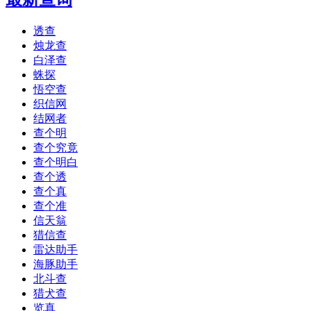
透查
烛龙查
白泽查
蛛探
悟空查
织信网
结网者
查个明
查个究竟
查个明白
查个透
查个真
查个准
信天翁
猎信查
雷达助手
海豚助手
北斗查
猎犬查
览真