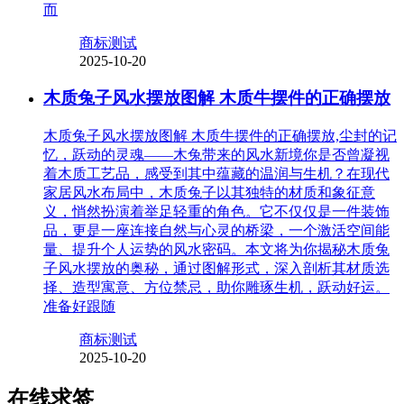
而
商标测试
2025-10-20
木质兔子风水摆放图解 木质牛摆件的正确摆放
木质兔子风水摆放图解 木质牛摆件的正确摆放,尘封的记
忆，跃动的灵魂——木兔带来的风水新境你是否曾凝视
着木质工艺品，感受到其中蕴藏的温润与生机？在现代
家居风水布局中，木质兔子以其独特的材质和象征意
义，悄然扮演着举足轻重的角色。它不仅仅是一件装饰
品，更是一座连接自然与心灵的桥梁，一个激活空间能
量、提升个人运势的风水密码。本文将为你揭秘木质兔
子风水摆放的奥秘，通过图解形式，深入剖析其材质选
择、造型寓意、方位禁忌，助你雕琢生机，跃动好运。
准备好跟随
商标测试
2025-10-20
在线求签