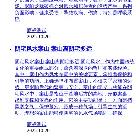
场。影响龙脉破损会对风水和居住者的运势产生一系列
负面影响：健康受损：导致疾病、伤痛，特别是呼吸系
统
商标测试
2025-10-20
阴宅风水案山 案山离阴宅多远
阴宅风水案山 案山离阴宅多远,阴宅风水，作为中国传统
文化的重要组成部分，蕴含着深厚的哲理和实践经验。
其中，案山作为风水布局中的关键要素，承担着保护和
引导的功能。正确选择和布置案山，不仅关乎家族的运
势，更影响后代的繁荣与安宁。案山的定义与功能在阴
宅风水中，案山是指位于墓地后方的高地，形似案桌，
起到支撑和依靠的作用。它的主要功能是：一方面阻挡
风寒之气，保护墓穴；形成一种气场，引导生气的流
动。理想的案山能够使阴宅的风水气场稳固，确保
商标测试
2025-10-20