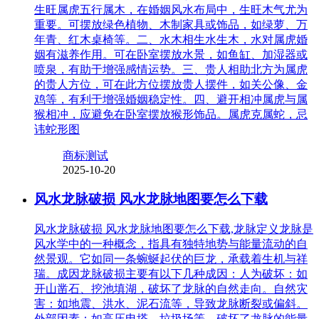
生旺属虎五行属木，在婚姻风水布局中，生旺木气尤为
重要。可摆放绿色植物、木制家具或饰品，如绿萝、万
年青、红木桌椅等。二、水木相生水生木，水对属虎婚
姻有滋养作用。可在卧室摆放水景，如鱼缸、加湿器或
喷泉，有助于增强感情运势。三、贵人相助北方为属虎
的贵人方位，可在此方位摆放贵人摆件，如关公像、金
鸡等，有利于增强婚姻稳定性。四、避开相冲属虎与属
猴相冲，应避免在卧室摆放猴形饰品。属虎克属蛇，忌
讳蛇形图
商标测试
2025-10-20
风水龙脉破损 风水龙脉地图要怎么下载
风水龙脉破损 风水龙脉地图要怎么下载,龙脉定义龙脉是
风水学中的一种概念，指具有独特地势与能量流动的自
然景观。它如同一条蜿蜒起伏的巨龙，承载着生机与祥
瑞。成因龙脉破损主要有以下几种成因：人为破坏：如
开山凿石、挖池填湖，破坏了龙脉的自然走向。自然灾
害：如地震、洪水、泥石流等，导致龙脉断裂或偏斜。
外部因素：如高压电塔、垃圾场等，破坏了龙脉的能量