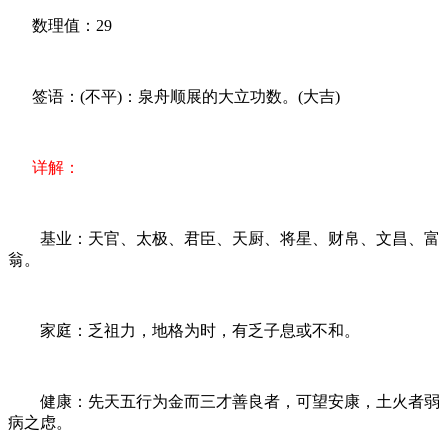
数理值：29
签语：(不平)：泉舟顺展的大立功数。(大吉)
详解：
基业：天官、太极、君臣、天厨、将星、财帛、文昌、富
翁。
家庭：乏祖力，地格为时，有乏子息或不和。
健康：先天五行为金而三才善良者，可望安康，土火者弱
病之虑。