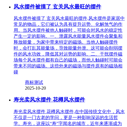
风水摆件被摸了 玄关风水最旺的摆件
风水摆件被摸了 玄关风水最旺的摆件,风水摆件是家居中
常见的物品，它们被认为具有提升运势、化解煞气的作
用。当风水摆件被他人触碰时，可能会对风水的稳定性
产生一定的影响。一、泄露风水能量风水摆件会聚集和
释放能量，为家中带来特定的磁场。当他人触碰摆件
时，会打乱其能量场，导致能量外泄。这可能会削弱摆
件的风水功效，降低其对运势的影响。二、干扰摆件磁
场每个风水摆件都有自己的磁场，而他人触碰时可能会
带来不同的磁场。这些外来的磁场与摆件原有的磁场相
碰
商标测试
2025-10-20
寿光卖风水摆件 花樽风水摆件
寿光卖风水摆件 花樽风水摆件,在中国传统文化中，风水
不仅是一门古老的学问，更是一种影响深远的生活哲
学。寿光，这座以“寿”字闻名的城市，近年来逐渐成为