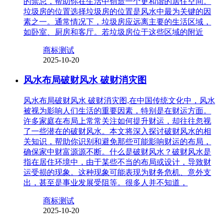
的禁忌，帮助你在生活中创造一个更和谐的居住空间。
垃圾房的位置选择垃圾房的位置是风水中最为关键的因
素之一。通常情况下，垃圾房应远离主要的生活区域，
如卧室、厨房和客厅。若垃圾房位于这些区域的附近
商标测试
2025-10-20
风水布局破财风水 破财消灾图
风水布局破财风水 破财消灾图,在中国传统文化中，风水
被视为影响人们生活的重要因素，特别是在财运方面。
许多家庭在布局上常常关注如何提升财运，却往往忽视
了一些潜在的破财风水。本文将深入探讨破财风水的相
关知识，帮助你识别和避免那些可能影响财运的布局，
确保家中财富源源不断。什么是破财风水？破财风水是
指在居住环境中，由于某些不当的布局或设计，导致财
运受损的现象。这种现象可能表现为财务危机、意外支
出，甚至是事业发展受阻等。很多人并不知道，
商标测试
2025-10-20