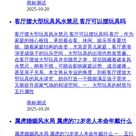
商标测试
2025-10-20
客厅摆大型玩具风水禁忌 客厅可以摆玩具吗
客厅摆大型玩具风水禁忌 客厅可以摆玩具吗,客厅，作为
家庭的核心枢纽，承担着会客、休闲、娱乐等多重功
能。随着家庭结构的改变，尤其是育儿家庭，客厅逐渐
演变成孩子的玩乐空间，大型玩具的出现也愈发普遍。
在客厅摆放大型玩具并非随意之举，背后隐藏着诸多风
水禁忌，稍有不慎，可能会影响家庭运势、成员健康，
甚至亲子关系。本文将从专业的角度，剖析客厅摆放大
型玩具的风水讲究，助你打造一个既能满足孩子需求，
又能提升居家气场的和谐空间。一、大型玩具的材质与
五行属性
商标测试
2025-10-20
属虎婚姻风水局 属虎的72岁老人本命年戴什么
属虎婚姻风水局 属虎的72岁老人本命年戴什么,一、五行