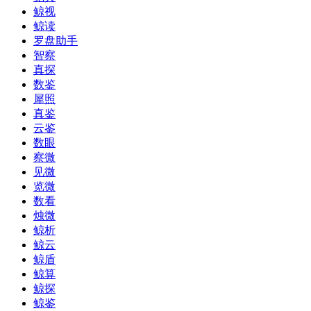
鲸视
鲸读
罗盘助手
智察
真探
数鉴
犀照
真鉴
云鉴
数眼
察微
见微
览微
数看
烛微
鲸析
鲸云
鲸盾
鲸算
鲸探
鲸鉴