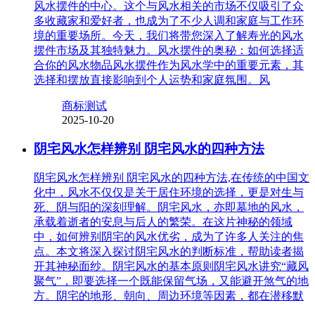
风水摆件的中心。这个与风水相关的市场不仅吸引了众
多收藏家和爱好者，也成为了不少人调和家庭与工作环
境的重要场所。今天，我们将带您深入了解寿光的风水
摆件市场及其独特魅力。风水摆件的奥秘：如何选择适
合你的风水物品风水摆件作为风水学中的重要元素，其
选择和摆放直接影响到个人运势和家庭氛围。风
商标测试
2025-10-20
阴宅风水怎样辨别 阴宅风水的四种方法
阴宅风水怎样辨别 阴宅风水的四种方法,在传统的中国文
化中，风水不仅仅是关于居住环境的选择，更是对生与
死、阴与阳的深刻理解。阴宅风水，亦即墓地的风水，
承载着逝者的安息与后人的繁荣。在这片神秘的领域
中，如何辨别阴宅的风水优劣，成为了许多人关注的焦
点。本文将深入探讨阴宅风水的判断标准，帮助读者揭
开其神秘面纱。阴宅风水的基本原则阴宅风水讲究“藏风
聚气”，即要选择一个既能保留气场，又能避开煞气的地
方。阴宅的地形、朝向、周边环境等因素，都在潜移默