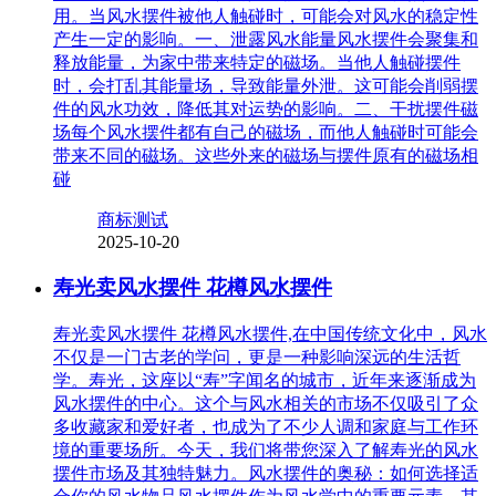
用。当风水摆件被他人触碰时，可能会对风水的稳定性
产生一定的影响。一、泄露风水能量风水摆件会聚集和
释放能量，为家中带来特定的磁场。当他人触碰摆件
时，会打乱其能量场，导致能量外泄。这可能会削弱摆
件的风水功效，降低其对运势的影响。二、干扰摆件磁
场每个风水摆件都有自己的磁场，而他人触碰时可能会
带来不同的磁场。这些外来的磁场与摆件原有的磁场相
碰
商标测试
2025-10-20
寿光卖风水摆件 花樽风水摆件
寿光卖风水摆件 花樽风水摆件,在中国传统文化中，风水
不仅是一门古老的学问，更是一种影响深远的生活哲
学。寿光，这座以“寿”字闻名的城市，近年来逐渐成为
风水摆件的中心。这个与风水相关的市场不仅吸引了众
多收藏家和爱好者，也成为了不少人调和家庭与工作环
境的重要场所。今天，我们将带您深入了解寿光的风水
摆件市场及其独特魅力。风水摆件的奥秘：如何选择适