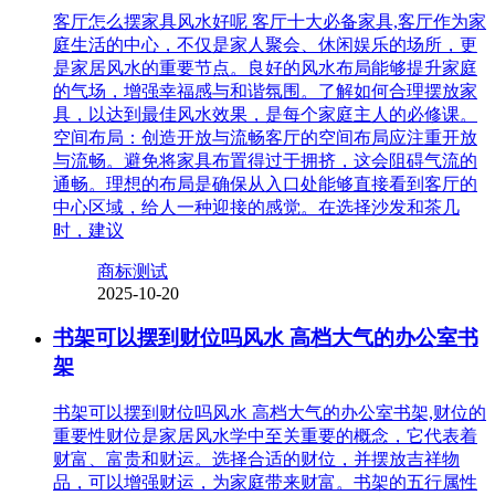
客厅怎么摆家具风水好呢 客厅十大必备家具,客厅作为家
庭生活的中心，不仅是家人聚会、休闲娱乐的场所，更
是家居风水的重要节点。良好的风水布局能够提升家庭
的气场，增强幸福感与和谐氛围。了解如何合理摆放家
具，以达到最佳风水效果，是每个家庭主人的必修课。
空间布局：创造开放与流畅客厅的空间布局应注重开放
与流畅。避免将家具布置得过于拥挤，这会阻碍气流的
通畅。理想的布局是确保从入口处能够直接看到客厅的
中心区域，给人一种迎接的感觉。在选择沙发和茶几
时，建议
商标测试
2025-10-20
书架可以摆到财位吗风水 高档大气的办公室书
架
书架可以摆到财位吗风水 高档大气的办公室书架,财位的
重要性财位是家居风水学中至关重要的概念，它代表着
财富、富贵和财运。选择合适的财位，并摆放吉祥物
品，可以增强财运，为家庭带来财富。书架的五行属性