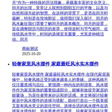
月”作为一种特殊的历法现象，承载着丰富的文化意义。
闰月的出现，常常让人联想到阴阳五行的平衡，以及与
自然和谐共处的智慧。在这样的背景下，是否在闰月时
栽树，特别是在坟地附近，值得我们深入探讨。闰月的
风水象征我们需要了解闰月的基本概念。闰月的设置，
旨在调整阴历与阳历的差异，使得农时与节气相符。在
传统风水学中，时间的选择至关重要，尤其是种植活
动。闰月
商标测试
2025-10-20
轻奢家里风水摆件 家庭最旺风水实木摆件
轻奢家里风水摆件 家庭最旺风水实木摆件,在现代家居装
修中，轻奢风格正受到越来越多人的青睐。这种风格不
仅注重质感与品位，更强调一种内在的和谐美。风水摆
件作为家居装饰的重要组成部分，能够有效提升家居的
能量场，为居住者带来好运和舒适感。本文将探讨轻奢
家居中风水摆件的选择与搭配，助你打造出一个既美观
又富有风水意义的居住空间。选择合适的风水摆件在选
择风水摆件时，首先要考虑其寓意。轻奢家居风格注重