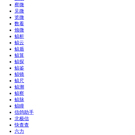
察微
见微
览微
数看
烛微
鲸析
鲸云
鲸盾
鲸算
鲸探
鲸鉴
鲸镜
鲸尺
鲸溯
鲸察
鲸脉
鲸瞳
信鸽助手
北极信
快查查
六力