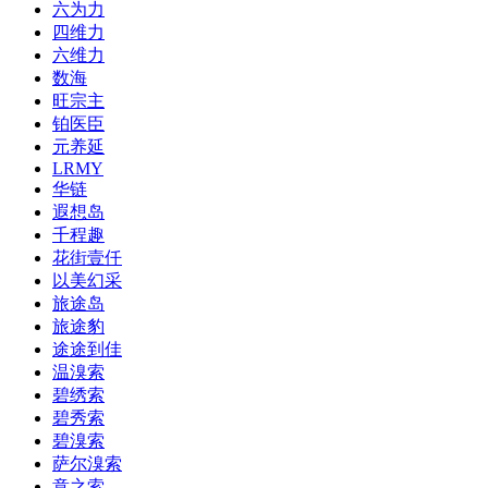
六为力
四维力
六维力
数海
旺宗主
铂医臣
元养延
LRMY
华链
遐想岛
千程趣
花街壹仟
以美幻采
旅途岛
旅途豹
途途到佳
温溴索
碧绣索
碧秀索
碧溴索
萨尔溴索
意之索