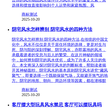
合你的风水物品风水摆件作为风水学中的重要元素，其
选择和摆放直接影响到个人运势和家庭氛围。风
商标测试
2025-10-20
阴宅风水怎样辨别 阴宅风水的四种方法
阴宅风水怎样辨别 阴宅风水的四种方法,在传统的中国文
化中，风水不仅仅是关于居住环境的选择，更是对生与
死、阴与阳的深刻理解。阴宅风水，亦即墓地的风水，
承载着逝者的安息与后人的繁荣。在这片神秘的领域
中，如何辨别阴宅的风水优劣，成为了许多人关注的焦
点。本文将深入探讨阴宅风水的判断标准，帮助读者揭
开其神秘面纱。阴宅风水的基本原则阴宅风水讲究“藏风
聚气”，即要选择一个既能保留气场，又能避开煞气的地
方。阴宅的地形、朝向、周边环境等因素，都在潜移默
商标测试
2025-10-20
客厅摆大型玩具风水禁忌 客厅可以摆玩具吗