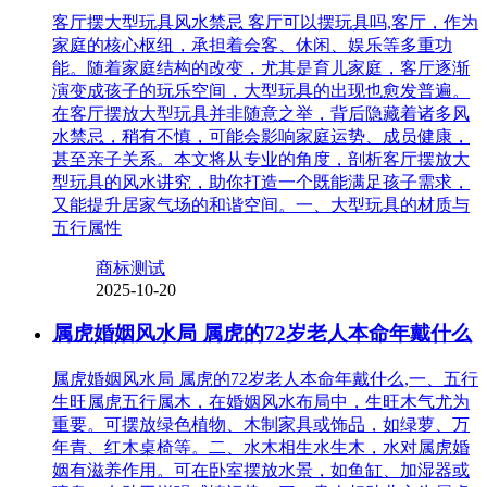
客厅摆大型玩具风水禁忌 客厅可以摆玩具吗,客厅，作为
家庭的核心枢纽，承担着会客、休闲、娱乐等多重功
能。随着家庭结构的改变，尤其是育儿家庭，客厅逐渐
演变成孩子的玩乐空间，大型玩具的出现也愈发普遍。
在客厅摆放大型玩具并非随意之举，背后隐藏着诸多风
水禁忌，稍有不慎，可能会影响家庭运势、成员健康，
甚至亲子关系。本文将从专业的角度，剖析客厅摆放大
型玩具的风水讲究，助你打造一个既能满足孩子需求，
又能提升居家气场的和谐空间。一、大型玩具的材质与
五行属性
商标测试
2025-10-20
属虎婚姻风水局 属虎的72岁老人本命年戴什么
属虎婚姻风水局 属虎的72岁老人本命年戴什么,一、五行
生旺属虎五行属木，在婚姻风水布局中，生旺木气尤为
重要。可摆放绿色植物、木制家具或饰品，如绿萝、万
年青、红木桌椅等。二、水木相生水生木，水对属虎婚
姻有滋养作用。可在卧室摆放水景，如鱼缸、加湿器或