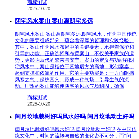
商标测试
2025-10-20
阴宅风水案山 案山离阴宅多远
阴宅风水案山 案山离阴宅多远,阴宅风水，作为中国传统
文化的重要组成部分，蕴含着深厚的哲理和实践经验。
其中，案山作为风水布局中的关键要素，承担着保护和
引导的功能。正确选择和布置案山，不仅关乎家族的运
势，更影响后代的繁荣与安宁。案山的定义与功能在阴
宅风水中，案山是指位于墓地后方的高地，形似案桌，
起到支撑和依靠的作用。它的主要功能是：一方面阻挡
风寒之气，保护墓穴；形成一种气场，引导生气的流
动。理想的案山能够使阴宅的风水气场稳固，确保
商标测试
2025-10-20
闰月坟地栽树好吗风水好吗 闰月坟地动土好吗
闰月坟地栽树好吗风水好吗 闰月坟地动土好吗,在中国传
统文化中，时间的流转与自然的变化密不可分，而“闰