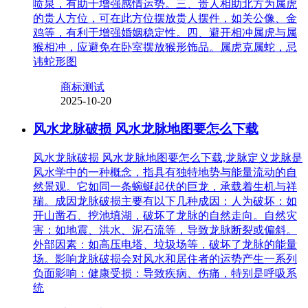
喷泉，有助于增强感情运势。三、贵人相助北方为属虎
的贵人方位，可在此方位摆放贵人摆件，如关公像、金
鸡等，有利于增强婚姻稳定性。四、避开相冲属虎与属
猴相冲，应避免在卧室摆放猴形饰品。属虎克属蛇，忌
讳蛇形图
商标测试
2025-10-20
风水龙脉破损 风水龙脉地图要怎么下载
风水龙脉破损 风水龙脉地图要怎么下载,龙脉定义龙脉是
风水学中的一种概念，指具有独特地势与能量流动的自
然景观。它如同一条蜿蜒起伏的巨龙，承载着生机与祥
瑞。成因龙脉破损主要有以下几种成因：人为破坏：如
开山凿石、挖池填湖，破坏了龙脉的自然走向。自然灾
害：如地震、洪水、泥石流等，导致龙脉断裂或偏斜。
外部因素：如高压电塔、垃圾场等，破坏了龙脉的能量
场。影响龙脉破损会对风水和居住者的运势产生一系列
负面影响：健康受损：导致疾病、伤痛，特别是呼吸系
统