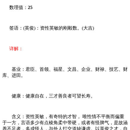
数理值：
25
签语：(英俊)：资性英敏的刚毅数。(大吉)
详解：
基业：君臣、首领、福星、文昌、企业、财禄、技艺、财
库、进田。
健康：健康自在，三才善良者可望长寿。
含义：资性英敏，有奇特的才智， 唯性情不平衡而偏重
于一方，言语多少有点棱角柔中带硬，或者有怪脾气，是故涵
养不足者，多成怪人，与外人打交道缺谦虚。以英俊之才，自