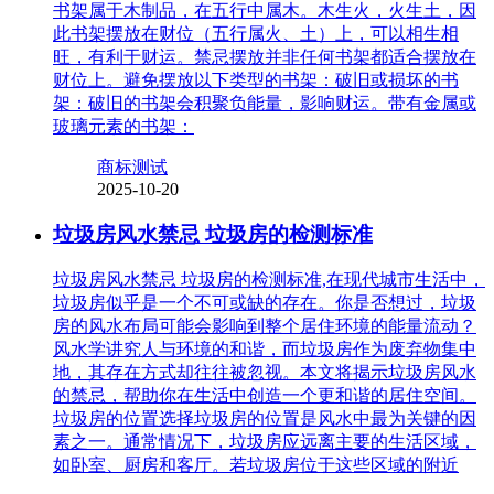
书架属于木制品，在五行中属木。木生火，火生土，因
此书架摆放在财位（五行属火、土）上，可以相生相
旺，有利于财运。禁忌摆放并非任何书架都适合摆放在
财位上。避免摆放以下类型的书架：破旧或损坏的书
架：破旧的书架会积聚负能量，影响财运。带有金属或
玻璃元素的书架：
商标测试
2025-10-20
垃圾房风水禁忌 垃圾房的检测标准
垃圾房风水禁忌 垃圾房的检测标准,在现代城市生活中，
垃圾房似乎是一个不可或缺的存在。你是否想过，垃圾
房的风水布局可能会影响到整个居住环境的能量流动？
风水学讲究人与环境的和谐，而垃圾房作为废弃物集中
地，其存在方式却往往被忽视。本文将揭示垃圾房风水
的禁忌，帮助你在生活中创造一个更和谐的居住空间。
垃圾房的位置选择垃圾房的位置是风水中最为关键的因
素之一。通常情况下，垃圾房应远离主要的生活区域，
如卧室、厨房和客厅。若垃圾房位于这些区域的附近