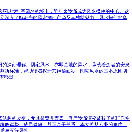
这座以“寿”字闻名的城市，近年来逐渐成为风水摆件的中心。这
您深入了解寿光的风水摆件市场及其独特魅力。风水摆件的奥
与阳的深刻理解。阴宅风水，亦即墓地的风水，承载着逝者的安息
判断标准，帮助读者揭开其神秘面纱。阴宅风水的基本原则阴
潜移默
家庭结构的改变，尤其是育儿家庭，客厅逐渐演变成孩子的玩乐空
家庭运势、成员健康，甚至亲子关系。本文将从专业的角度，
质与五行属性