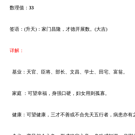
数理值：
33
签语：(升天)：家门昌隆，才德开展数。(大吉)
详解：
基业：天官、臣将、部长、文昌、学士、田宅、富翁。
家庭 ：可望幸福，身强口硬，妇女用则孤寡。
健康：可望健康，三才不善或不合先天五行者，病患亦有