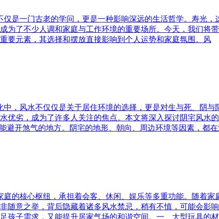
水不仅是一门古老的学问，更是一种影响深远的生活哲学。寿光，
成为了不少人调和家庭与工作环境的重要场所。今天，我们将带
重要元素，其选择和摆放直接影响到个人运势和家庭氛围。风
文化中，风水不仅仅是关于居住环境的选择，更是对生与死、阴
水优劣，成为了许多人关注的焦点。本文将深入探讨阴宅风水的
又能避开煞气的地方。阴宅的地形、朝向、周边环境等因素，都在
为家庭的核心枢纽，承担着会客、休闲、娱乐等多重功能。随着
非随意之举，背后隐藏着诸多风水禁忌，稍有不慎，可能会影响
足孩子需求，又能提升居家气场的和谐空间。一、大型玩具的材