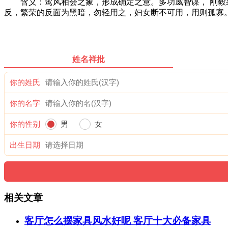
含义：鸾风相会之象，形成确定之意。多功威智谋， 刚毅果
反，繁荣的反面为黑暗，勿轻用之，妇女断不可用，用则孤寡
姓名祥批
你的姓氏
你的名字
你的性别
男
女
出生日期
相关文章
客厅怎么摆家具风水好呢 客厅十大必备家具