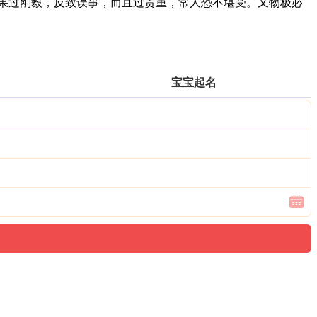
果过刚毅，反致误事，而且过贵重，常人恐不堪受。又物极必
宝宝起名