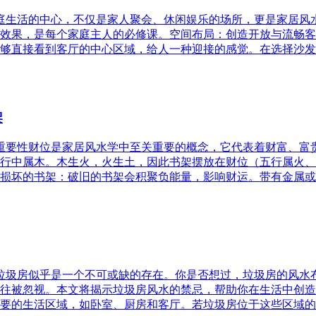
家庭生活的中心，不仅是家人聚会、休闲娱乐的场所，更是家居
效果，是每个家庭主人的必修课。空间布局：创造开放与流畅客
够直接看到客厅的中心区域，给人一种迎接的感觉。在选择沙发
架
的重要性财位是家居风水学中至关重要的概念，它代表着财富、
行中属木。木生火，火生土，因此书架摆放在财位（五行属火、
损坏的书架：破旧的书架会积聚负能量，影响财运。带有金属或
，垃圾房似乎是一个不可或缺的存在。你是否想过，垃圾房的风
往被忽视。本文将揭示垃圾房风水的禁忌，帮助你在生活中创造
要的生活区域，如卧室、厨房和客厅。若垃圾房位于这些区域的