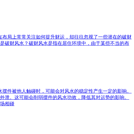
庭在布局上常常关注如何提升财运，却往往忽视了一些潜在的破财
是破财风水？破财风水是指在居住环境中，由于某些不当的布
风水摆件被他人触碰时，可能会对风水的稳定性产生一定的影响。
外泄。这可能会削弱摆件的风水功效，降低其对运势的影响。
场相碰