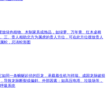
可摆放绿色植物、木制家具或饰品，如绿萝、万年青、红木桌椅
。三、贵人相助北方为属虎的贵人方位，可在此方位摆放贵人
属蛇，忌讳蛇形图
。它如同一条蜿蜒起伏的巨龙，承载着生机与祥瑞。成因龙脉破损
，导致龙脉断裂或偏斜。外部因素：如高压电塔、垃圾场等，
呼吸系统