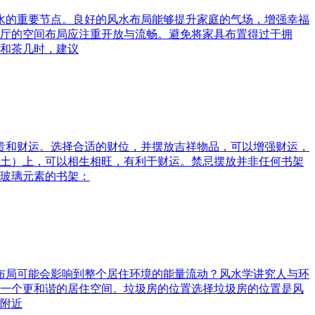
风水的重要节点。良好的风水布局能够提升家庭的气场，增强幸福
厅的空间布局应注重开放与流畅。避免将家具布置得过于拥
和茶几时，建议
富贵和财运。选择合适的财位，并摆放吉祥物品，可以增强财运，
土）上，可以相生相旺，有利于财运。禁忌摆放并非任何书架
玻璃元素的书架：
水布局可能会影响到整个居住环境的能量流动？风水学讲究人与环
一个更和谐的居住空间。垃圾房的位置选择垃圾房的位置是风
附近