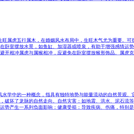
五行生旺属虎五行属木，在婚姻风水布局中，生旺木气尤为重要。
在卧室摆放水景，如鱼缸、加湿器或喷泉，有助于增强感情运势
避开相冲属虎与属猴相冲，应避免在卧室摆放猴形饰品。属虎克
是风水学中的一种概念，指具有独特地势与能量流动的自然景观
，破坏了龙脉的自然走向。自然灾害：如地震、洪水、泥石流等
运势产生一系列负面影响：健康受损：导致疾病、伤痛，特别是