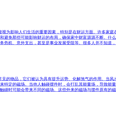
水被视为影响人们生活的重要因素，特别是在财运方面。许多家
和避免那些可能影响财运的布局，确保家中财富源源不断。什么
务危机、意外支出，甚至是事业发展受阻等。很多人并不知道，
中常见的物品，它们被认为具有提升运势、化解煞气的作用。当
来特定的磁场。当他人触碰摆件时，会打乱其能量场，导致能量
触碰时可能会带来不同的磁场。这些外来的磁场与摆件原有的磁