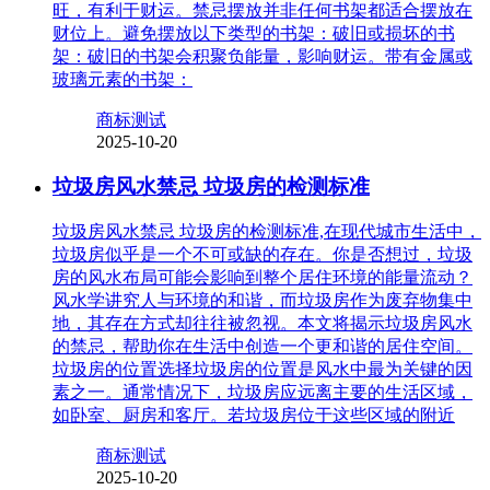
旺，有利于财运。禁忌摆放并非任何书架都适合摆放在
财位上。避免摆放以下类型的书架：破旧或损坏的书
架：破旧的书架会积聚负能量，影响财运。带有金属或
玻璃元素的书架：
商标测试
2025-10-20
垃圾房风水禁忌 垃圾房的检测标准
垃圾房风水禁忌 垃圾房的检测标准,在现代城市生活中，
垃圾房似乎是一个不可或缺的存在。你是否想过，垃圾
房的风水布局可能会影响到整个居住环境的能量流动？
风水学讲究人与环境的和谐，而垃圾房作为废弃物集中
地，其存在方式却往往被忽视。本文将揭示垃圾房风水
的禁忌，帮助你在生活中创造一个更和谐的居住空间。
垃圾房的位置选择垃圾房的位置是风水中最为关键的因
素之一。通常情况下，垃圾房应远离主要的生活区域，
如卧室、厨房和客厅。若垃圾房位于这些区域的附近
商标测试
2025-10-20