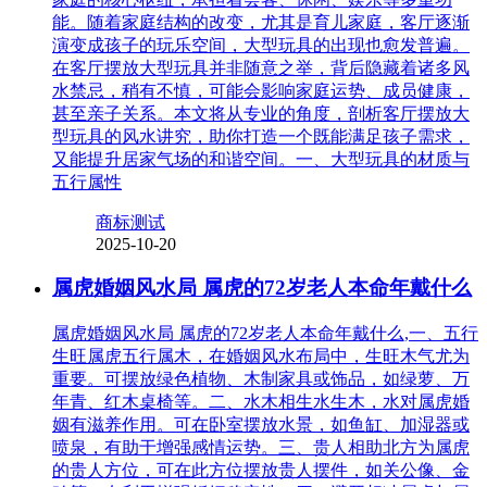
能。随着家庭结构的改变，尤其是育儿家庭，客厅逐渐
演变成孩子的玩乐空间，大型玩具的出现也愈发普遍。
在客厅摆放大型玩具并非随意之举，背后隐藏着诸多风
水禁忌，稍有不慎，可能会影响家庭运势、成员健康，
甚至亲子关系。本文将从专业的角度，剖析客厅摆放大
型玩具的风水讲究，助你打造一个既能满足孩子需求，
又能提升居家气场的和谐空间。一、大型玩具的材质与
五行属性
商标测试
2025-10-20
属虎婚姻风水局 属虎的72岁老人本命年戴什么
属虎婚姻风水局 属虎的72岁老人本命年戴什么,一、五行
生旺属虎五行属木，在婚姻风水布局中，生旺木气尤为
重要。可摆放绿色植物、木制家具或饰品，如绿萝、万
年青、红木桌椅等。二、水木相生水生木，水对属虎婚
姻有滋养作用。可在卧室摆放水景，如鱼缸、加湿器或
喷泉，有助于增强感情运势。三、贵人相助北方为属虎
的贵人方位，可在此方位摆放贵人摆件，如关公像、金