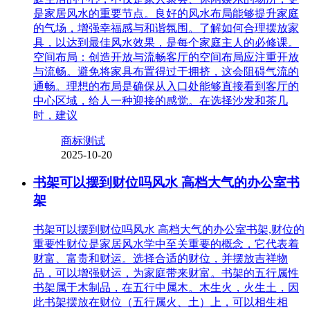
是家居风水的重要节点。良好的风水布局能够提升家庭
的气场，增强幸福感与和谐氛围。了解如何合理摆放家
具，以达到最佳风水效果，是每个家庭主人的必修课。
空间布局：创造开放与流畅客厅的空间布局应注重开放
与流畅。避免将家具布置得过于拥挤，这会阻碍气流的
通畅。理想的布局是确保从入口处能够直接看到客厅的
中心区域，给人一种迎接的感觉。在选择沙发和茶几
时，建议
商标测试
2025-10-20
书架可以摆到财位吗风水 高档大气的办公室书
架
书架可以摆到财位吗风水 高档大气的办公室书架,财位的
重要性财位是家居风水学中至关重要的概念，它代表着
财富、富贵和财运。选择合适的财位，并摆放吉祥物
品，可以增强财运，为家庭带来财富。书架的五行属性
书架属于木制品，在五行中属木。木生火，火生土，因
此书架摆放在财位（五行属火、土）上，可以相生相