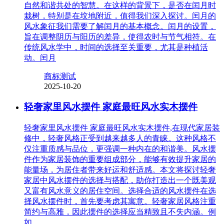
自然和谐共处的智慧。在这样的背景下，是否在闰月时
栽树，特别是在坟地附近，值得我们深入探讨。闰月的
风水象征我们需要了解闰月的基本概念。闰月的设置，
旨在调整阴历与阳历的差异，使得农时与节气相符。在
传统风水学中，时间的选择至关重要，尤其是种植活
动。闰月
商标测试
2025-10-20
轻奢家里风水摆件 家庭最旺风水实木摆件
轻奢家里风水摆件 家庭最旺风水实木摆件,在现代家居装
修中，轻奢风格正受到越来越多人的青睐。这种风格不
仅注重质感与品位，更强调一种内在的和谐美。风水摆
件作为家居装饰的重要组成部分，能够有效提升家居的
能量场，为居住者带来好运和舒适感。本文将探讨轻奢
家居中风水摆件的选择与搭配，助你打造出一个既美观
又富有风水意义的居住空间。选择合适的风水摆件在选
择风水摆件时，首先要考虑其寓意。轻奢家居风格注重
简约与高雅，因此摆件的选择应当精致且不失内涵。例
如，