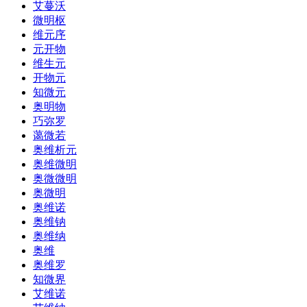
艾蔓沃
微明枢
维元序
元开物
维生元
开物元
知微元
奥明物
巧弥罗
蔼微若
奥维析元
奥维微明
奥微微明
奥微明
奥维诺
奥维钠
奥维纳
奥维
奥维罗
知微界
艾维诺