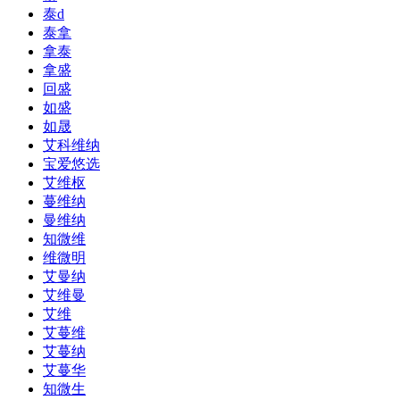
泰d
泰拿
拿泰
拿盛
回盛
如盛
如晟
艾科维纳
宝爱悠选
艾维枢
蔓维纳
曼维纳
知微维
维微明
艾曼纳
艾维曼
艾维
艾蔓维
艾蔓纳
艾蔓华
知微生