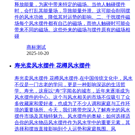
释放能量，为家中带来特定的磁场。当他人触碰摆件
时，会打乱其能量场，导致能量外泄。这可能会削弱摆
件的风水功效，降低其对运势的影响。二、干扰摆件磁
场每个风水摆件都有自己的磁场，而他人触碰时可能会
带来不同的磁场。这些外来的磁场与摆件原有的磁场相
碰
商标测试
2025-10-20
寿光卖风水摆件 花樽风水摆件
寿光卖风水摆件 花樽风水摆件,在中国传统文化中，风水
不仅是一门古老的学问，更是一种影响深远的生活哲
学。寿光，这座以“寿”字闻名的城市，近年来逐渐成为
风水摆件的中心。这个与风水相关的市场不仅吸引了众
多收藏家和爱好者，也成为了不少人调和家庭与工作环
境的重要场所。今天，我们将带您深入了解寿光的风水
摆件市场及其独特魅力。风水摆件的奥秘：如何选择适
合你的风水物品风水摆件作为风水学中的重要元素，其
选择和摆放直接影响到个人运势和家庭氛围。风