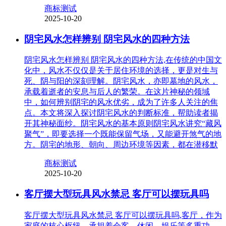
商标测试
2025-10-20
阴宅风水怎样辨别 阴宅风水的四种方法
阴宅风水怎样辨别 阴宅风水的四种方法,在传统的中国文
化中，风水不仅仅是关于居住环境的选择，更是对生与
死、阴与阳的深刻理解。阴宅风水，亦即墓地的风水，
承载着逝者的安息与后人的繁荣。在这片神秘的领域
中，如何辨别阴宅的风水优劣，成为了许多人关注的焦
点。本文将深入探讨阴宅风水的判断标准，帮助读者揭
开其神秘面纱。阴宅风水的基本原则阴宅风水讲究“藏风
聚气”，即要选择一个既能保留气场，又能避开煞气的地
方。阴宅的地形、朝向、周边环境等因素，都在潜移默
商标测试
2025-10-20
客厅摆大型玩具风水禁忌 客厅可以摆玩具吗
客厅摆大型玩具风水禁忌 客厅可以摆玩具吗,客厅，作为
家庭的核心枢纽，承担着会客、休闲、娱乐等多重功