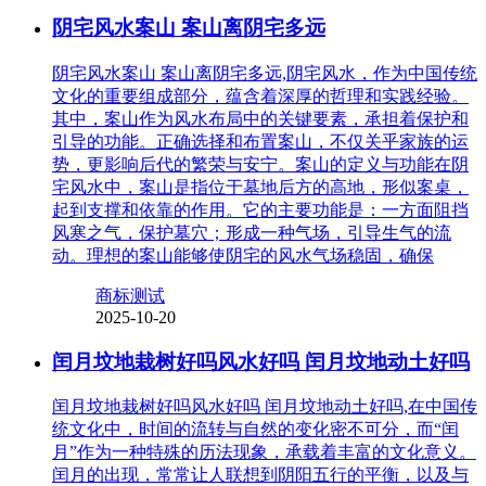
阴宅风水案山 案山离阴宅多远
阴宅风水案山 案山离阴宅多远,阴宅风水，作为中国传统
文化的重要组成部分，蕴含着深厚的哲理和实践经验。
其中，案山作为风水布局中的关键要素，承担着保护和
引导的功能。正确选择和布置案山，不仅关乎家族的运
势，更影响后代的繁荣与安宁。案山的定义与功能在阴
宅风水中，案山是指位于墓地后方的高地，形似案桌，
起到支撑和依靠的作用。它的主要功能是：一方面阻挡
风寒之气，保护墓穴；形成一种气场，引导生气的流
动。理想的案山能够使阴宅的风水气场稳固，确保
商标测试
2025-10-20
闰月坟地栽树好吗风水好吗 闰月坟地动土好吗
闰月坟地栽树好吗风水好吗 闰月坟地动土好吗,在中国传
统文化中，时间的流转与自然的变化密不可分，而“闰
月”作为一种特殊的历法现象，承载着丰富的文化意义。
闰月的出现，常常让人联想到阴阳五行的平衡，以及与