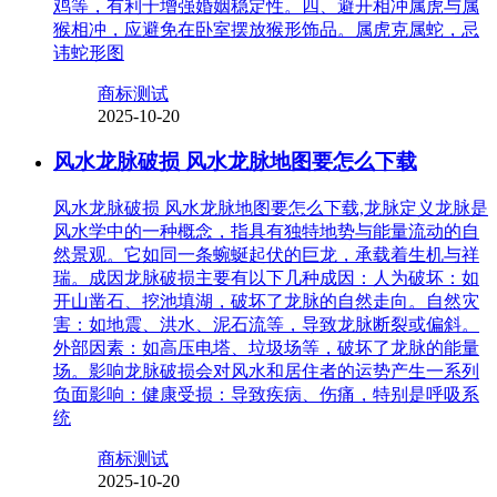
鸡等，有利于增强婚姻稳定性。四、避开相冲属虎与属
猴相冲，应避免在卧室摆放猴形饰品。属虎克属蛇，忌
讳蛇形图
商标测试
2025-10-20
风水龙脉破损 风水龙脉地图要怎么下载
风水龙脉破损 风水龙脉地图要怎么下载,龙脉定义龙脉是
风水学中的一种概念，指具有独特地势与能量流动的自
然景观。它如同一条蜿蜒起伏的巨龙，承载着生机与祥
瑞。成因龙脉破损主要有以下几种成因：人为破坏：如
开山凿石、挖池填湖，破坏了龙脉的自然走向。自然灾
害：如地震、洪水、泥石流等，导致龙脉断裂或偏斜。
外部因素：如高压电塔、垃圾场等，破坏了龙脉的能量
场。影响龙脉破损会对风水和居住者的运势产生一系列
负面影响：健康受损：导致疾病、伤痛，特别是呼吸系
统
商标测试
2025-10-20