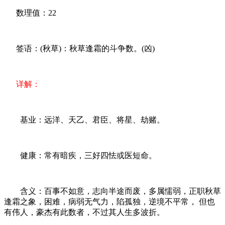
数理值：22
签语：(秋草)：秋草逢霜的斗争数。(凶)
详解：
基业：远洋、天乙、君臣、将星、劫赌。
健康：常有暗疾，三好四怯或医短命。
含义：百事不如意，志向半途而废，多属懦弱，正职秋草
逢霜之象，困难，病弱无气力，陷孤独，逆境不平常， 但也
有伟人，豪杰有此数者，不过其人生多波折。