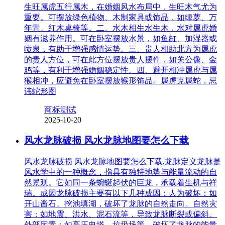
生旺属虎五行属木，在婚姻风水布局中，生旺木气尤为
重要。可摆放绿色植物、木制家具或饰品，如绿萝、万
年青、红木桌椅等。二、水木相生水生木，水对属虎婚
姻有滋养作用。可在卧室摆放水景，如鱼缸、加湿器或
喷泉，有助于增强感情运势。三、贵人相助北方为属虎
的贵人方位，可在此方位摆放贵人摆件，如关公像、金
鸡等，有利于增强婚姻稳定性。四、避开相冲属虎与属
猴相冲，应避免在卧室摆放猴形饰品。属虎克属蛇，忌
讳蛇形图
商标测试
2025-10-20
风水龙脉破损 风水龙脉地图要怎么下载
风水龙脉破损 风水龙脉地图要怎么下载,龙脉定义龙脉是
风水学中的一种概念，指具有独特地势与能量流动的自
然景观。它如同一条蜿蜒起伏的巨龙，承载着生机与祥
瑞。成因龙脉破损主要有以下几种成因：人为破坏：如
开山凿石、挖池填湖，破坏了龙脉的自然走向。自然灾
害：如地震、洪水、泥石流等，导致龙脉断裂或偏斜。
外部因素：如高压电塔、垃圾场等，破坏了龙脉的能量