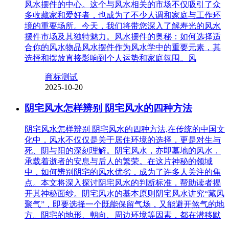
风水摆件的中心。这个与风水相关的市场不仅吸引了众
多收藏家和爱好者，也成为了不少人调和家庭与工作环
境的重要场所。今天，我们将带您深入了解寿光的风水
摆件市场及其独特魅力。风水摆件的奥秘：如何选择适
合你的风水物品风水摆件作为风水学中的重要元素，其
选择和摆放直接影响到个人运势和家庭氛围。风
商标测试
2025-10-20
阴宅风水怎样辨别 阴宅风水的四种方法
阴宅风水怎样辨别 阴宅风水的四种方法,在传统的中国文
化中，风水不仅仅是关于居住环境的选择，更是对生与
死、阴与阳的深刻理解。阴宅风水，亦即墓地的风水，
承载着逝者的安息与后人的繁荣。在这片神秘的领域
中，如何辨别阴宅的风水优劣，成为了许多人关注的焦
点。本文将深入探讨阴宅风水的判断标准，帮助读者揭
开其神秘面纱。阴宅风水的基本原则阴宅风水讲究“藏风
聚气”，即要选择一个既能保留气场，又能避开煞气的地
方。阴宅的地形、朝向、周边环境等因素，都在潜移默