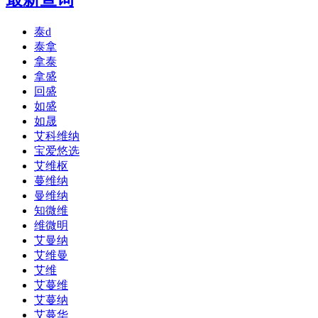
泰d
泰拿
拿泰
拿盛
回盛
如盛
如晟
艾科维纳
宝爱悠选
艾维枢
蔓维纳
曼维纳
知微维
维微明
艾曼纳
艾维曼
艾维
艾蔓维
艾蔓纳
艾蔓华