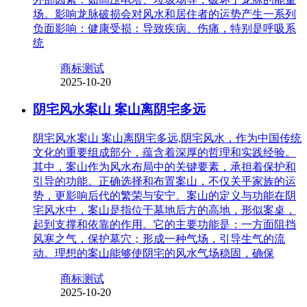
场。影响龙脉破损会对风水和居住者的运势产生一系列
负面影响：健康受损：导致疾病、伤痛，特别是呼吸系
统
商标测试
2025-10-20
阴宅风水案山 案山离阴宅多远
阴宅风水案山 案山离阴宅多远,阴宅风水，作为中国传统
文化的重要组成部分，蕴含着深厚的哲理和实践经验。
其中，案山作为风水布局中的关键要素，承担着保护和
引导的功能。正确选择和布置案山，不仅关乎家族的运
势，更影响后代的繁荣与安宁。案山的定义与功能在阴
宅风水中，案山是指位于墓地后方的高地，形似案桌，
起到支撑和依靠的作用。它的主要功能是：一方面阻挡
风寒之气，保护墓穴；形成一种气场，引导生气的流
动。理想的案山能够使阴宅的风水气场稳固，确保
商标测试
2025-10-20