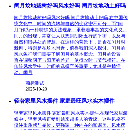
闰月坟地栽树好吗风水好吗 闰月坟地动土好吗
闰月坟地栽树好吗风水好吗 闰月坟地动土好吗,在中国传
统文化中，时间的流转与自然的变化密不可分，而“闰
月”作为一种特殊的历法现象，承载着丰富的文化意义。
闰月的出现，常常让人联想到阴阳五行的平衡，以及与
自然和谐共处的智慧。在这样的背景下，是否在闰月时
栽树，特别是在坟地附近，值得我们深入探讨。闰月的
风水象征我们需要了解闰月的基本概念。闰月的设置，
旨在调整阴历与阳历的差异，使得农时与节气相符。在
传统风水学中，时间的选择至关重要，尤其是种植活
动。闰月
商标测试
2025-10-20
轻奢家里风水摆件 家庭最旺风水实木摆件
轻奢家里风水摆件 家庭最旺风水实木摆件,在现代家居装
修中，轻奢风格正受到越来越多人的青睐。这种风格不
仅注重质感与品位，更强调一种内在的和谐美。风水摆