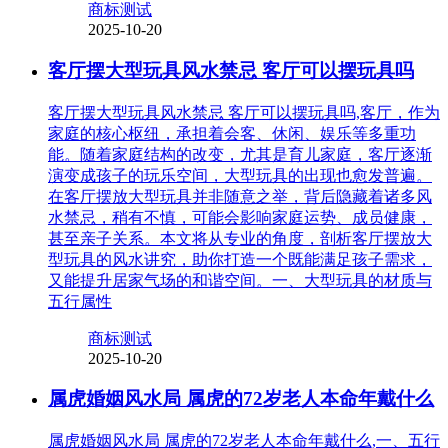
商标测试
2025-10-20
客厅摆大型玩具风水禁忌 客厅可以摆玩具吗
客厅摆大型玩具风水禁忌 客厅可以摆玩具吗,客厅，作为
家庭的核心枢纽，承担着会客、休闲、娱乐等多重功
能。随着家庭结构的改变，尤其是育儿家庭，客厅逐渐
演变成孩子的玩乐空间，大型玩具的出现也愈发普遍。
在客厅摆放大型玩具并非随意之举，背后隐藏着诸多风
水禁忌，稍有不慎，可能会影响家庭运势、成员健康，
甚至亲子关系。本文将从专业的角度，剖析客厅摆放大
型玩具的风水讲究，助你打造一个既能满足孩子需求，
又能提升居家气场的和谐空间。一、大型玩具的材质与
五行属性
商标测试
2025-10-20
属虎婚姻风水局 属虎的72岁老人本命年戴什么
属虎婚姻风水局 属虎的72岁老人本命年戴什么,一、五行