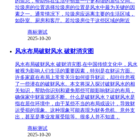
的禁忌，帮助你在生活中创造一个更和谐的居住空间。
垃圾房的位置选择垃圾房的位置是风水中最为关键的因
素之一。通常情况下，垃圾房应远离主要的生活区域，
如卧室、厨房和客厅。若垃圾房位于这些区域的附近
商标测试
2025-10-20
风水布局破财风水 破财消灾图
风水布局破财风水 破财消灾图,在中国传统文化中，风水
被视为影响人们生活的重要因素，特别是在财运方面。
许多家庭在布局上常常关注如何提升财运，却往往忽视
了一些潜在的破财风水。本文将深入探讨破财风水的相
关知识，帮助你识别和避免那些可能影响财运的布局，
确保家中财富源源不断。什么是破财风水？破财风水是
指在居住环境中，由于某些不当的布局或设计，导致财
运受损的现象。这种现象可能表现为财务危机、意外支
出，甚至是事业发展受阻等。很多人并不知道，
商标测试
2025-10-20