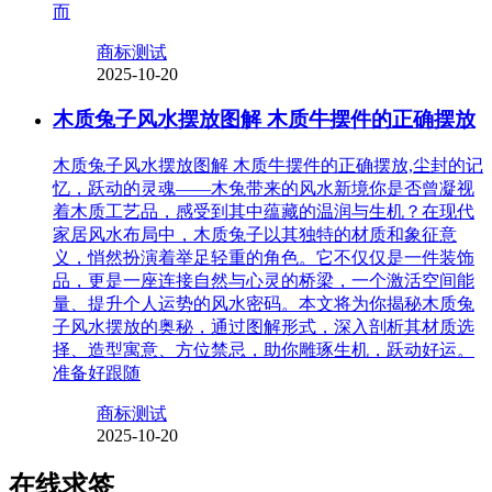
而
商标测试
2025-10-20
木质兔子风水摆放图解 木质牛摆件的正确摆放
木质兔子风水摆放图解 木质牛摆件的正确摆放,尘封的记
忆，跃动的灵魂——木兔带来的风水新境你是否曾凝视
着木质工艺品，感受到其中蕴藏的温润与生机？在现代
家居风水布局中，木质兔子以其独特的材质和象征意
义，悄然扮演着举足轻重的角色。它不仅仅是一件装饰
品，更是一座连接自然与心灵的桥梁，一个激活空间能
量、提升个人运势的风水密码。本文将为你揭秘木质兔
子风水摆放的奥秘，通过图解形式，深入剖析其材质选
择、造型寓意、方位禁忌，助你雕琢生机，跃动好运。
准备好跟随
商标测试
2025-10-20
在线求签