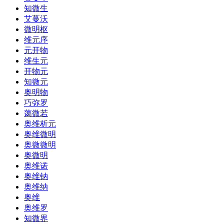
知微生
艾蔓沃
微明枢
维元序
元开物
维生元
开物元
知微元
奥明物
巧弥罗
蔼微若
奥维析元
奥维微明
奥微微明
奥微明
奥维诺
奥维钠
奥维纳
奥维
奥维罗
知微界