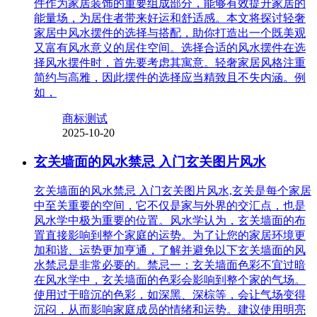
件作为家居装饰的重要组成部分，能够有效提升家居的
能量场，为居住者带来好运和舒适感。本文将探讨轻奢
家居中风水摆件的选择与搭配，助你打造出一个既美观
又富有风水意义的居住空间。选择合适的风水摆件在选
择风水摆件时，首先要考虑其寓意。轻奢家居风格注重
简约与高雅，因此摆件的选择应当精致且不失内涵。例
如，
商标测试
2025-10-20
玄关墙面的风水禁忌 入门玄关图片风水
玄关墙面的风水禁忌 入门玄关图片风水,玄关是每个家居
中至关重要的空间，它不仅是家与外界的交汇点，也是
风水学中极为重要的位置。风水学认为，玄关墙面的布
置直接影响到整个家庭的运势。为了让您的家居环境更
加和谐、运势更加亨通，了解并避免以下玄关墙面的风
水禁忌是非常必要的。禁忌一：玄关墙面色彩不宜过暗
在风水学中，玄关墙面的色彩会影响到整个家的气场。
使用过于暗沉的色彩，如深黑、深棕等，会让气场变得
沉闷，从而影响家庭成员的情绪和运势。建议使用明亮