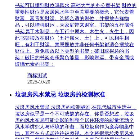
书架可以摆到财位吗风水 高档大气的办公室书架,财位的
重要性财位是家居风水学中至关重要的概念，它代表着
财富、富贵和财运。选择合适的财位，并摆放吉祥物
品，可以增强财运，为家庭带来财富。书架的五行属性
书架属于木制品，在五行中属木。木生火，火生土，因
此书架摆放在财位（五行属火、土）上，可以相生相
旺，有利于财运。禁忌摆放并非任何书架都适合摆放在
财位上。避免摆放以下类型的书架：破旧或损坏的书
架：破旧的书架会积聚负能量，影响财运。带有金属或
玻璃元素的书架：
商标测试
2025-10-20
垃圾房风水禁忌 垃圾房的检测标准
垃圾房风水禁忌 垃圾房的检测标准,在现代城市生活中，
垃圾房似乎是一个不可或缺的存在。你是否想过，垃圾
房的风水布局可能会影响到整个居住环境的能量流动？
风水学讲究人与环境的和谐，而垃圾房作为废弃物集中
地，其存在方式却往往被忽视。本文将揭示垃圾房风水