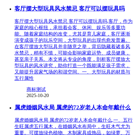
客厅摆大型玩具风水禁忌 客厅可以摆玩具吗
客厅摆大型玩具风水禁忌 客厅可以摆玩具吗,客厅，作为
家庭的核心枢纽，承担着会客、休闲、娱乐等多重功
能。随着家庭结构的改变，尤其是育儿家庭，客厅逐渐
演变成孩子的玩乐空间，大型玩具的出现也愈发普遍。
在客厅摆放大型玩具并非随意之举，背后隐藏着诸多风
水禁忌，稍有不慎，可能会影响家庭运势、成员健康，
甚至亲子关系。本文将从专业的角度，剖析客厅摆放大
型玩具的风水讲究，助你打造一个既能满足孩子需求，
又能提升居家气场的和谐空间。一、大型玩具的材质与
五行属性
商标测试
2025-10-20
属虎婚姻风水局 属虎的72岁老人本命年戴什么
属虎婚姻风水局 属虎的72岁老人本命年戴什么,一、五行
生旺属虎五行属木，在婚姻风水布局中，生旺木气尤为
重要。可摆放绿色植物、木制家具或饰品，如绿萝、万