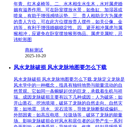
年青、红木桌椅等。二、水木相生水生木，水对属虎婚
姻有滋养作用。可在卧室摆放水景，如鱼缸、加湿器或
喷泉，有助于增强感情运势。三、贵人相助北方为属虎
的贵人方位，可在此方位摆放贵人摆件，如关公像、金
鸡等，有利于增强婚姻稳定性。四、避开相冲属虎与属
猴相冲，应避免在卧室摆放猴形饰品。属虎克属蛇，忌
讳蛇形图
商标测试
2025-10-20
风水龙脉破损 风水龙脉地图要怎么下载
风水龙脉破损 风水龙脉地图要怎么下载,龙脉定义龙脉是
风水学中的一种概念，指具有独特地势与能量流动的自
然景观。它如同一条蜿蜒起伏的巨龙，承载着生机与祥
瑞。成因龙脉破损主要有以下几种成因：人为破坏：如
开山凿石、挖池填湖，破坏了龙脉的自然走向。自然灾
害：如地震、洪水、泥石流等，导致龙脉断裂或偏斜。
外部因素：如高压电塔、垃圾场等，破坏了龙脉的能量
场。影响龙脉破损会对风水和居住者的运势产生一系列
负面影响：健康受损：导致疾病、伤痛，特别是呼吸系