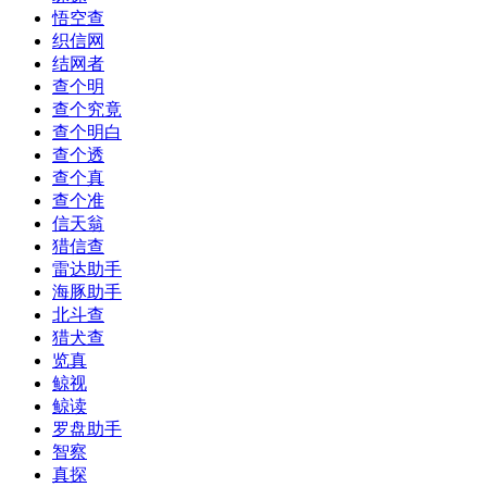
悟空查
织信网
结网者
查个明
查个究竟
查个明白
查个透
查个真
查个准
信天翁
猎信查
雷达助手
海豚助手
北斗查
猎犬查
览真
鲸视
鲸读
罗盘助手
智察
真探