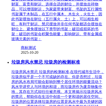
财富、富贵和财运。选择合适的财位，并摆放吉祥物
品，可以增强财运，为家庭带来财富。书架的五行属性
书架属于木制品，在五行中属木。木生火，火生土，因
此书架摆放在财位（五行属火、土）上，可以相生相
旺，有利于财运。禁忌摆放并非任何书架都适合摆放在
财位上。避免摆放以下类型的书架：破旧或损坏的书
架：破旧的书架会积聚负能量，影响财运。带有金属或
玻璃元素的书架：
商标测试
2025-10-20
垃圾房风水禁忌 垃圾房的检测标准
垃圾房风水禁忌 垃圾房的检测标准,在现代城市生活中，
垃圾房似乎是一个不可或缺的存在。你是否想过，垃圾
房的风水布局可能会影响到整个居住环境的能量流动？
风水学讲究人与环境的和谐，而垃圾房作为废弃物集中
地，其存在方式却往往被忽视。本文将揭示垃圾房风水
的禁忌，帮助你在生活中创造一个更和谐的居住空间。
垃圾房的位置选择垃圾房的位置是风水中最为关键的因