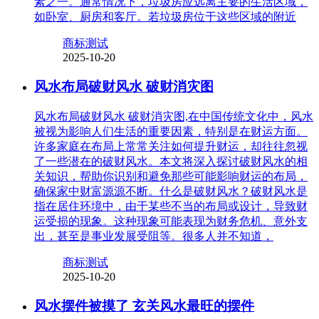
素之一。通常情况下，垃圾房应远离主要的生活区域，
如卧室、厨房和客厅。若垃圾房位于这些区域的附近
商标测试
2025-10-20
风水布局破财风水 破财消灾图
风水布局破财风水 破财消灾图,在中国传统文化中，风水
被视为影响人们生活的重要因素，特别是在财运方面。
许多家庭在布局上常常关注如何提升财运，却往往忽视
了一些潜在的破财风水。本文将深入探讨破财风水的相
关知识，帮助你识别和避免那些可能影响财运的布局，
确保家中财富源源不断。什么是破财风水？破财风水是
指在居住环境中，由于某些不当的布局或设计，导致财
运受损的现象。这种现象可能表现为财务危机、意外支
出，甚至是事业发展受阻等。很多人并不知道，
商标测试
2025-10-20
风水摆件被摸了 玄关风水最旺的摆件