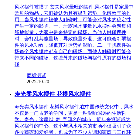
风水摆件被摸了 玄关风水最旺的摆件,风水摆件是家居中
常见的物品，它们被认为具有提升运势、化解煞气的作
用。当风水摆件被他人触碰时，可能会对风水的稳定性
产生一定的影响。一、泄露风水能量风水摆件会聚集和
释放能量，为家中带来特定的磁场。当他人触碰摆件
时，会打乱其能量场，导致能量外泄。这可能会削弱摆
件的风水功效，降低其对运势的影响。二、干扰摆件磁
场每个风水摆件都有自己的磁场，而他人触碰时可能会
带来不同的磁场。这些外来的磁场与摆件原有的磁场相
碰
商标测试
2025-10-20
寿光卖风水摆件 花樽风水摆件
寿光卖风水摆件 花樽风水摆件,在中国传统文化中，风水
不仅是一门古老的学问，更是一种影响深远的生活哲
学。寿光，这座以“寿”字闻名的城市，近年来逐渐成为
风水摆件的中心。这个与风水相关的市场不仅吸引了众
多收藏家和爱好者，也成为了不少人调和家庭与工作环