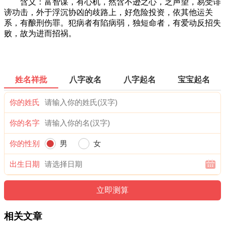
含义：富智谋，有心机，然含不逊之心，乏声望，易受诽
谤功击，外于浮沉协凶的歧路上，好危险投资，依其他运关
系，有酿刑伤罪。犯病者有陷病弱，独短命者，有爱动反招失
败，故为进而招祸。
姓名祥批
八字改名
八字起名
宝宝起名
你的姓氏
你的名字
你的性别
男
女
出生日期
相关文章