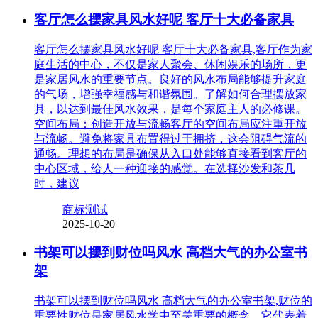
客厅怎么摆家具风水好呢 客厅十大必备家具
客厅怎么摆家具风水好呢 客厅十大必备家具,客厅作为家
庭生活的中心，不仅是家人聚会、休闲娱乐的场所，更
是家居风水的重要节点。良好的风水布局能够提升家庭
的气场，增强幸福感与和谐氛围。了解如何合理摆放家
具，以达到最佳风水效果，是每个家庭主人的必修课。
空间布局：创造开放与流畅客厅的空间布局应注重开放
与流畅。避免将家具布置得过于拥挤，这会阻碍气流的
通畅。理想的布局是确保从入口处能够直接看到客厅的
中心区域，给人一种迎接的感觉。在选择沙发和茶几
时，建议
商标测试
2025-10-20
书架可以摆到财位吗风水 高档大气的办公室书
架
书架可以摆到财位吗风水 高档大气的办公室书架,财位的
重要性财位是家居风水学中至关重要的概念，它代表着