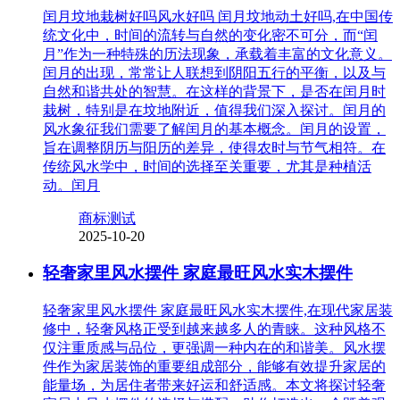
闰月坟地栽树好吗风水好吗 闰月坟地动土好吗,在中国传
统文化中，时间的流转与自然的变化密不可分，而“闰
月”作为一种特殊的历法现象，承载着丰富的文化意义。
闰月的出现，常常让人联想到阴阳五行的平衡，以及与
自然和谐共处的智慧。在这样的背景下，是否在闰月时
栽树，特别是在坟地附近，值得我们深入探讨。闰月的
风水象征我们需要了解闰月的基本概念。闰月的设置，
旨在调整阴历与阳历的差异，使得农时与节气相符。在
传统风水学中，时间的选择至关重要，尤其是种植活
动。闰月
商标测试
2025-10-20
轻奢家里风水摆件 家庭最旺风水实木摆件
轻奢家里风水摆件 家庭最旺风水实木摆件,在现代家居装
修中，轻奢风格正受到越来越多人的青睐。这种风格不
仅注重质感与品位，更强调一种内在的和谐美。风水摆
件作为家居装饰的重要组成部分，能够有效提升家居的
能量场，为居住者带来好运和舒适感。本文将探讨轻奢