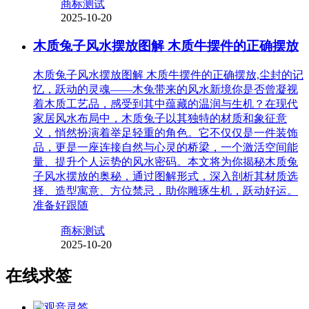
商标测试
2025-10-20
木质兔子风水摆放图解 木质牛摆件的正确摆放
木质兔子风水摆放图解 木质牛摆件的正确摆放,尘封的记
忆，跃动的灵魂——木兔带来的风水新境你是否曾凝视
着木质工艺品，感受到其中蕴藏的温润与生机？在现代
家居风水布局中，木质兔子以其独特的材质和象征意
义，悄然扮演着举足轻重的角色。它不仅仅是一件装饰
品，更是一座连接自然与心灵的桥梁，一个激活空间能
量、提升个人运势的风水密码。本文将为你揭秘木质兔
子风水摆放的奥秘，通过图解形式，深入剖析其材质选
择、造型寓意、方位禁忌，助你雕琢生机，跃动好运。
准备好跟随
商标测试
2025-10-20
在线求签