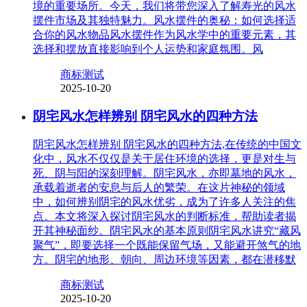
境的重要场所。今天，我们将带您深入了解寿光的风水
摆件市场及其独特魅力。风水摆件的奥秘：如何选择适
合你的风水物品风水摆件作为风水学中的重要元素，其
选择和摆放直接影响到个人运势和家庭氛围。风
商标测试
2025-10-20
阴宅风水怎样辨别 阴宅风水的四种方法
阴宅风水怎样辨别 阴宅风水的四种方法,在传统的中国文
化中，风水不仅仅是关于居住环境的选择，更是对生与
死、阴与阳的深刻理解。阴宅风水，亦即墓地的风水，
承载着逝者的安息与后人的繁荣。在这片神秘的领域
中，如何辨别阴宅的风水优劣，成为了许多人关注的焦
点。本文将深入探讨阴宅风水的判断标准，帮助读者揭
开其神秘面纱。阴宅风水的基本原则阴宅风水讲究“藏风
聚气”，即要选择一个既能保留气场，又能避开煞气的地
方。阴宅的地形、朝向、周边环境等因素，都在潜移默
商标测试
2025-10-20