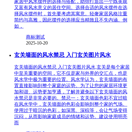
家居中风水摆件的选择与搭配，助你打造出一个既美观
又富有风水意义的居住空间。选择合适的风水摆件在选
择风水摆件时，首先要考虑其寓意。轻奢家居风格注重
简约与高雅，因此摆件的选择应当精致且不失内涵。例
如，
商标测试
2025-10-20
玄关墙面的风水禁忌 入门玄关图片风水
玄关墙面的风水禁忌 入门玄关图片风水,玄关是每个家居
中至关重要的空间，它不仅是家与外界的交汇点，也是
风水学中极为重要的位置。风水学认为，玄关墙面的布
置直接影响到整个家庭的运势。为了让您的家居环境更
加和谐、运势更加亨通，了解并避免以下玄关墙面的风
水禁忌是非常必要的。禁忌一：玄关墙面色彩不宜过暗
在风水学中，玄关墙面的色彩会影响到整个家的气场。
使用过于暗沉的色彩，如深黑、深棕等，会让气场变得
沉闷，从而影响家庭成员的情绪和运势。建议使用明亮
而