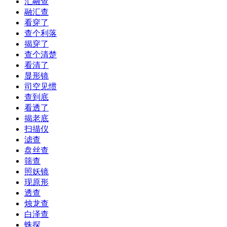
汇融查
融汇查
看穿了
查个利落
揭穿了
查个清楚
看清了
显形镜
司空见惯
查到底
看透了
揭老底
扫描仪
滤查
盘丝查
筛查
照妖镜
现原形
透查
烛龙查
白泽查
蛛探