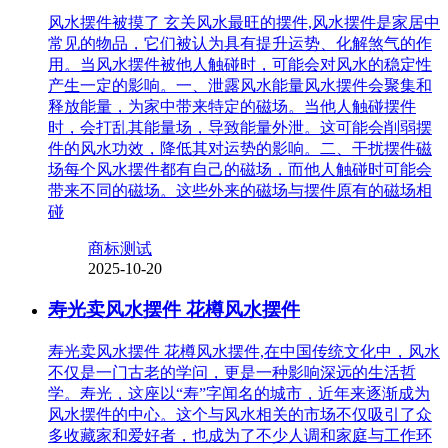
风水摆件被摸了 玄关风水最旺的摆件,风水摆件是家居中
常见的物品，它们被认为具有提升运势、化解煞气的作
用。当风水摆件被他人触碰时，可能会对风水的稳定性
产生一定的影响。一、泄露风水能量风水摆件会聚集和
释放能量，为家中带来特定的磁场。当他人触碰摆件
时，会打乱其能量场，导致能量外泄。这可能会削弱摆
件的风水功效，降低其对运势的影响。二、干扰摆件磁
场每个风水摆件都有自己的磁场，而他人触碰时可能会
带来不同的磁场。这些外来的磁场与摆件原有的磁场相
碰
商标测试
2025-10-20
寿光卖风水摆件 花樽风水摆件
寿光卖风水摆件 花樽风水摆件,在中国传统文化中，风水
不仅是一门古老的学问，更是一种影响深远的生活哲
学。寿光，这座以“寿”字闻名的城市，近年来逐渐成为
风水摆件的中心。这个与风水相关的市场不仅吸引了众
多收藏家和爱好者，也成为了不少人调和家庭与工作环