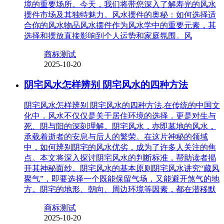
境的重要场所。今天，我们将带您深入了解寿光的风水
摆件市场及其独特魅力。风水摆件的奥秘：如何选择适
合你的风水物品风水摆件作为风水学中的重要元素，其
选择和摆放直接影响到个人运势和家庭氛围。风
商标测试
2025-10-20
阴宅风水怎样辨别 阴宅风水的四种方法
阴宅风水怎样辨别 阴宅风水的四种方法,在传统的中国文
化中，风水不仅仅是关于居住环境的选择，更是对生与
死、阴与阳的深刻理解。阴宅风水，亦即墓地的风水，
承载着逝者的安息与后人的繁荣。在这片神秘的领域
中，如何辨别阴宅的风水优劣，成为了许多人关注的焦
点。本文将深入探讨阴宅风水的判断标准，帮助读者揭
开其神秘面纱。阴宅风水的基本原则阴宅风水讲究“藏风
聚气”，即要选择一个既能保留气场，又能避开煞气的地
方。阴宅的地形、朝向、周边环境等因素，都在潜移默
商标测试
2025-10-20