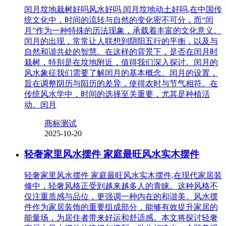
闰月坟地栽树好吗风水好吗 闰月坟地动土好吗,在中国传
统文化中，时间的流转与自然的变化密不可分，而“闰
月”作为一种特殊的历法现象，承载着丰富的文化意义。
闰月的出现，常常让人联想到阴阳五行的平衡，以及与
自然和谐共处的智慧。在这样的背景下，是否在闰月时
栽树，特别是在坟地附近，值得我们深入探讨。闰月的
风水象征我们需要了解闰月的基本概念。闰月的设置，
旨在调整阴历与阳历的差异，使得农时与节气相符。在
传统风水学中，时间的选择至关重要，尤其是种植活
动。闰月
商标测试
2025-10-20
轻奢家里风水摆件 家庭最旺风水实木摆件
轻奢家里风水摆件 家庭最旺风水实木摆件,在现代家居装
修中，轻奢风格正受到越来越多人的青睐。这种风格不
仅注重质感与品位，更强调一种内在的和谐美。风水摆
件作为家居装饰的重要组成部分，能够有效提升家居的
能量场，为居住者带来好运和舒适感。本文将探讨轻奢