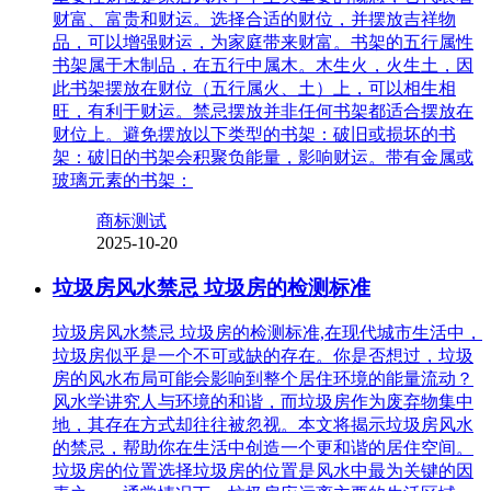
财富、富贵和财运。选择合适的财位，并摆放吉祥物
品，可以增强财运，为家庭带来财富。书架的五行属性
书架属于木制品，在五行中属木。木生火，火生土，因
此书架摆放在财位（五行属火、土）上，可以相生相
旺，有利于财运。禁忌摆放并非任何书架都适合摆放在
财位上。避免摆放以下类型的书架：破旧或损坏的书
架：破旧的书架会积聚负能量，影响财运。带有金属或
玻璃元素的书架：
商标测试
2025-10-20
垃圾房风水禁忌 垃圾房的检测标准
垃圾房风水禁忌 垃圾房的检测标准,在现代城市生活中，
垃圾房似乎是一个不可或缺的存在。你是否想过，垃圾
房的风水布局可能会影响到整个居住环境的能量流动？
风水学讲究人与环境的和谐，而垃圾房作为废弃物集中
地，其存在方式却往往被忽视。本文将揭示垃圾房风水
的禁忌，帮助你在生活中创造一个更和谐的居住空间。
垃圾房的位置选择垃圾房的位置是风水中最为关键的因