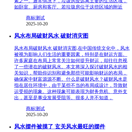
素之一。通常情况下，垃圾房应远离主要的生活区域，
如卧室、厨房和客厅。若垃圾房位于这些区域的附近
商标测试
2025-10-20
风水布局破财风水 破财消灾图
风水布局破财风水 破财消灾图,在中国传统文化中，风水
被视为影响人们生活的重要因素，特别是在财运方面。
许多家庭在布局上常常关注如何提升财运，却往往忽视
了一些潜在的破财风水。本文将深入探讨破财风水的相
关知识，帮助你识别和避免那些可能影响财运的布局，
确保家中财富源源不断。什么是破财风水？破财风水是
指在居住环境中，由于某些不当的布局或设计，导致财
运受损的现象。这种现象可能表现为财务危机、意外支
出，甚至是事业发展受阻等。很多人并不知道，
商标测试
2025-10-20
风水摆件被摸了 玄关风水最旺的摆件