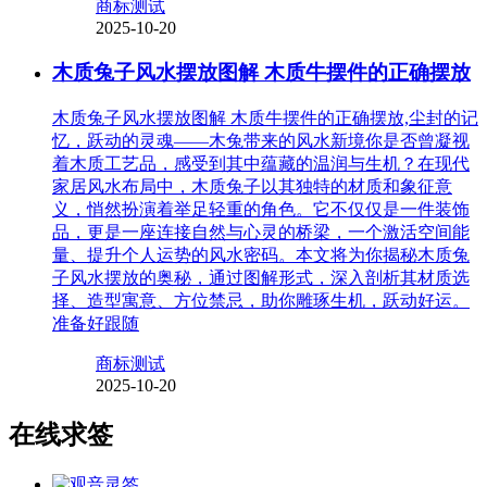
商标测试
2025-10-20
木质兔子风水摆放图解 木质牛摆件的正确摆放
木质兔子风水摆放图解 木质牛摆件的正确摆放,尘封的记
忆，跃动的灵魂——木兔带来的风水新境你是否曾凝视
着木质工艺品，感受到其中蕴藏的温润与生机？在现代
家居风水布局中，木质兔子以其独特的材质和象征意
义，悄然扮演着举足轻重的角色。它不仅仅是一件装饰
品，更是一座连接自然与心灵的桥梁，一个激活空间能
量、提升个人运势的风水密码。本文将为你揭秘木质兔
子风水摆放的奥秘，通过图解形式，深入剖析其材质选
择、造型寓意、方位禁忌，助你雕琢生机，跃动好运。
准备好跟随
商标测试
2025-10-20
在线求签