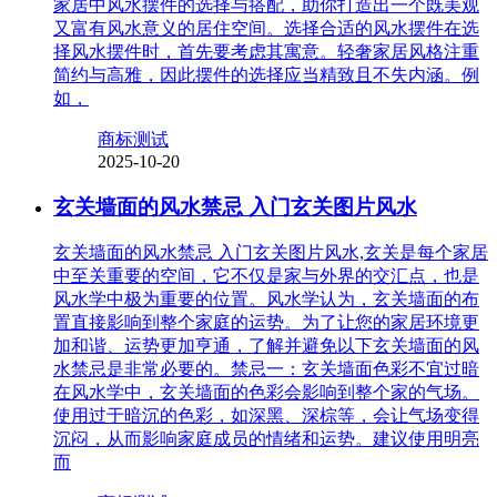
家居中风水摆件的选择与搭配，助你打造出一个既美观
又富有风水意义的居住空间。选择合适的风水摆件在选
择风水摆件时，首先要考虑其寓意。轻奢家居风格注重
简约与高雅，因此摆件的选择应当精致且不失内涵。例
如，
商标测试
2025-10-20
玄关墙面的风水禁忌 入门玄关图片风水
玄关墙面的风水禁忌 入门玄关图片风水,玄关是每个家居
中至关重要的空间，它不仅是家与外界的交汇点，也是
风水学中极为重要的位置。风水学认为，玄关墙面的布
置直接影响到整个家庭的运势。为了让您的家居环境更
加和谐、运势更加亨通，了解并避免以下玄关墙面的风
水禁忌是非常必要的。禁忌一：玄关墙面色彩不宜过暗
在风水学中，玄关墙面的色彩会影响到整个家的气场。
使用过于暗沉的色彩，如深黑、深棕等，会让气场变得
沉闷，从而影响家庭成员的情绪和运势。建议使用明亮
而