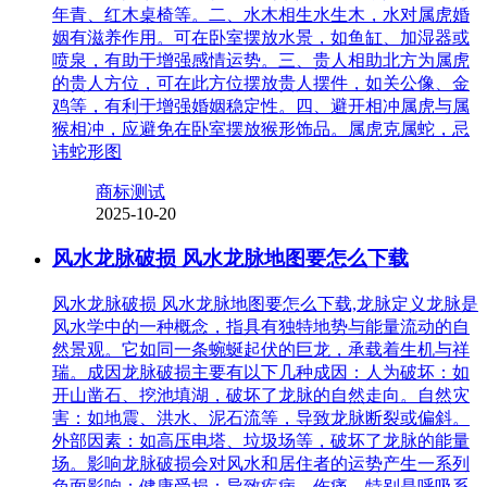
年青、红木桌椅等。二、水木相生水生木，水对属虎婚
姻有滋养作用。可在卧室摆放水景，如鱼缸、加湿器或
喷泉，有助于增强感情运势。三、贵人相助北方为属虎
的贵人方位，可在此方位摆放贵人摆件，如关公像、金
鸡等，有利于增强婚姻稳定性。四、避开相冲属虎与属
猴相冲，应避免在卧室摆放猴形饰品。属虎克属蛇，忌
讳蛇形图
商标测试
2025-10-20
风水龙脉破损 风水龙脉地图要怎么下载
风水龙脉破损 风水龙脉地图要怎么下载,龙脉定义龙脉是
风水学中的一种概念，指具有独特地势与能量流动的自
然景观。它如同一条蜿蜒起伏的巨龙，承载着生机与祥
瑞。成因龙脉破损主要有以下几种成因：人为破坏：如
开山凿石、挖池填湖，破坏了龙脉的自然走向。自然灾
害：如地震、洪水、泥石流等，导致龙脉断裂或偏斜。
外部因素：如高压电塔、垃圾场等，破坏了龙脉的能量
场。影响龙脉破损会对风水和居住者的运势产生一系列
负面影响：健康受损：导致疾病、伤痛，特别是呼吸系