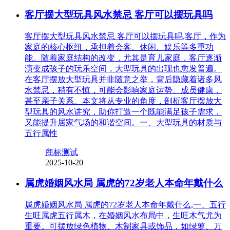
客厅摆大型玩具风水禁忌 客厅可以摆玩具吗
客厅摆大型玩具风水禁忌 客厅可以摆玩具吗,客厅，作为
家庭的核心枢纽，承担着会客、休闲、娱乐等多重功
能。随着家庭结构的改变，尤其是育儿家庭，客厅逐渐
演变成孩子的玩乐空间，大型玩具的出现也愈发普遍。
在客厅摆放大型玩具并非随意之举，背后隐藏着诸多风
水禁忌，稍有不慎，可能会影响家庭运势、成员健康，
甚至亲子关系。本文将从专业的角度，剖析客厅摆放大
型玩具的风水讲究，助你打造一个既能满足孩子需求，
又能提升居家气场的和谐空间。一、大型玩具的材质与
五行属性
商标测试
2025-10-20
属虎婚姻风水局 属虎的72岁老人本命年戴什么
属虎婚姻风水局 属虎的72岁老人本命年戴什么,一、五行
生旺属虎五行属木，在婚姻风水布局中，生旺木气尤为
重要。可摆放绿色植物、木制家具或饰品，如绿萝、万