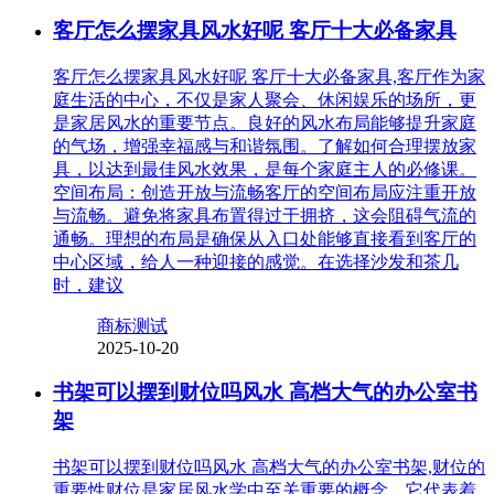
客厅怎么摆家具风水好呢 客厅十大必备家具
客厅怎么摆家具风水好呢 客厅十大必备家具,客厅作为家
庭生活的中心，不仅是家人聚会、休闲娱乐的场所，更
是家居风水的重要节点。良好的风水布局能够提升家庭
的气场，增强幸福感与和谐氛围。了解如何合理摆放家
具，以达到最佳风水效果，是每个家庭主人的必修课。
空间布局：创造开放与流畅客厅的空间布局应注重开放
与流畅。避免将家具布置得过于拥挤，这会阻碍气流的
通畅。理想的布局是确保从入口处能够直接看到客厅的
中心区域，给人一种迎接的感觉。在选择沙发和茶几
时，建议
商标测试
2025-10-20
书架可以摆到财位吗风水 高档大气的办公室书
架
书架可以摆到财位吗风水 高档大气的办公室书架,财位的
重要性财位是家居风水学中至关重要的概念，它代表着