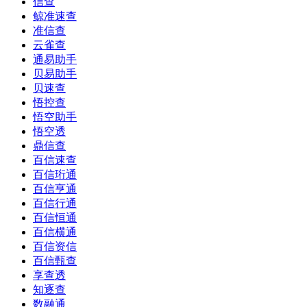
信查
鲸准速查
准信查
云雀查
通易助手
贝易助手
贝速查
悟控查
悟空助手
悟空透
鼎信查
百信速查
百信珩通
百信亨通
百信行通
百信恒通
百信横通
百信资信
百信甄查
享查透
知逐查
数融通