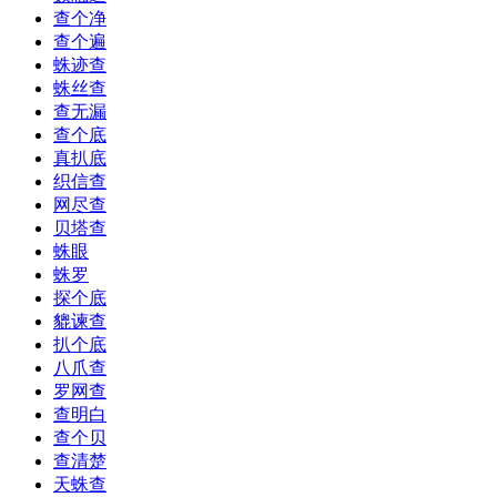
查个净
查个遍
蛛迹查
蛛丝查
查无漏
查个底
真扒底
织信查
网尽查
贝塔查
蛛眼
蛛罗
探个底
貔谏查
扒个底
八爪查
罗网查
查明白
查个贝
查清楚
天蛛查