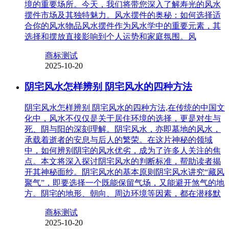
境的重要场所。今天，我们将带您深入了解寿光的风水
摆件市场及其独特魅力。风水摆件的奥秘：如何选择适
合你的风水物品风水摆件作为风水学中的重要元素，其
选择和摆放直接影响到个人运势和家庭氛围。风
商标测试
2025-10-20
阴宅风水怎样辨别 阴宅风水的四种方法
阴宅风水怎样辨别 阴宅风水的四种方法,在传统的中国文
化中，风水不仅仅是关于居住环境的选择，更是对生与
死、阴与阳的深刻理解。阴宅风水，亦即墓地的风水，
承载着逝者的安息与后人的繁荣。在这片神秘的领域
中，如何辨别阴宅的风水优劣，成为了许多人关注的焦
点。本文将深入探讨阴宅风水的判断标准，帮助读者揭
开其神秘面纱。阴宅风水的基本原则阴宅风水讲究“藏风
聚气”，即要选择一个既能保留气场，又能避开煞气的地
方。阴宅的地形、朝向、周边环境等因素，都在潜移默
商标测试
2025-10-20