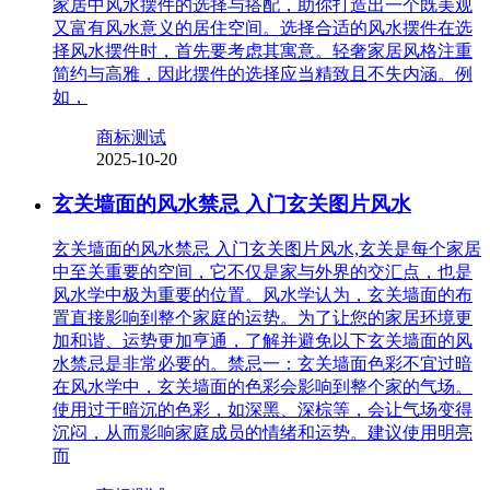
家居中风水摆件的选择与搭配，助你打造出一个既美观
又富有风水意义的居住空间。选择合适的风水摆件在选
择风水摆件时，首先要考虑其寓意。轻奢家居风格注重
简约与高雅，因此摆件的选择应当精致且不失内涵。例
如，
商标测试
2025-10-20
玄关墙面的风水禁忌 入门玄关图片风水
玄关墙面的风水禁忌 入门玄关图片风水,玄关是每个家居
中至关重要的空间，它不仅是家与外界的交汇点，也是
风水学中极为重要的位置。风水学认为，玄关墙面的布
置直接影响到整个家庭的运势。为了让您的家居环境更
加和谐、运势更加亨通，了解并避免以下玄关墙面的风
水禁忌是非常必要的。禁忌一：玄关墙面色彩不宜过暗
在风水学中，玄关墙面的色彩会影响到整个家的气场。
使用过于暗沉的色彩，如深黑、深棕等，会让气场变得
沉闷，从而影响家庭成员的情绪和运势。建议使用明亮
而