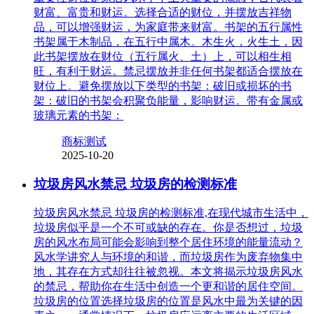
财富、富贵和财运。选择合适的财位，并摆放吉祥物
品，可以增强财运，为家庭带来财富。书架的五行属性
书架属于木制品，在五行中属木。木生火，火生土，因
此书架摆放在财位（五行属火、土）上，可以相生相
旺，有利于财运。禁忌摆放并非任何书架都适合摆放在
财位上。避免摆放以下类型的书架：破旧或损坏的书
架：破旧的书架会积聚负能量，影响财运。带有金属或
玻璃元素的书架：
商标测试
2025-10-20
垃圾房风水禁忌 垃圾房的检测标准
垃圾房风水禁忌 垃圾房的检测标准,在现代城市生活中，
垃圾房似乎是一个不可或缺的存在。你是否想过，垃圾
房的风水布局可能会影响到整个居住环境的能量流动？
风水学讲究人与环境的和谐，而垃圾房作为废弃物集中
地，其存在方式却往往被忽视。本文将揭示垃圾房风水
的禁忌，帮助你在生活中创造一个更和谐的居住空间。
垃圾房的位置选择垃圾房的位置是风水中最为关键的因