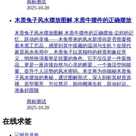
商标测试
2025-10-20
木质兔子风水摆放图解 木质牛摆件的正确摆放
木质兔子风水摆放图解 木质牛摆件的正确摆放,尘封的记
忆，跃动的灵魂——木兔带来的风水新境你是否曾凝视
着木质工艺品，感受到其中蕴藏的温润与生机？在现代
家居风水布局中，木质兔子以其独特的材质和象征意
义，悄然扮演着举足轻重的角色。它不仅仅是一件装饰
品，更是一座连接自然与心灵的桥梁，一个激活空间能
量、提升个人运势的风水密码。本文将为你揭秘木质兔
子风水摆放的奥秘，通过图解形式，深入剖析其材质选
择、造型寓意、方位禁忌，助你雕琢生机，跃动好运。
准备好跟随
商标测试
2025-10-20
在线求签