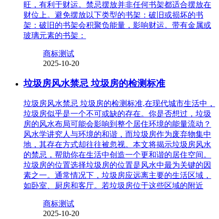
旺，有利于财运。禁忌摆放并非任何书架都适合摆放在
财位上。避免摆放以下类型的书架：破旧或损坏的书
架：破旧的书架会积聚负能量，影响财运。带有金属或
玻璃元素的书架：
商标测试
2025-10-20
垃圾房风水禁忌 垃圾房的检测标准
垃圾房风水禁忌 垃圾房的检测标准,在现代城市生活中，
垃圾房似乎是一个不可或缺的存在。你是否想过，垃圾
房的风水布局可能会影响到整个居住环境的能量流动？
风水学讲究人与环境的和谐，而垃圾房作为废弃物集中
地，其存在方式却往往被忽视。本文将揭示垃圾房风水
的禁忌，帮助你在生活中创造一个更和谐的居住空间。
垃圾房的位置选择垃圾房的位置是风水中最为关键的因
素之一。通常情况下，垃圾房应远离主要的生活区域，
如卧室、厨房和客厅。若垃圾房位于这些区域的附近
商标测试
2025-10-20