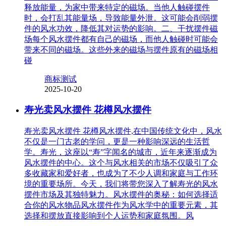
释放能量，为家中带来特定的磁场。当他人触碰摆件
时，会打乱其能量场，导致能量外泄。这可能会削弱摆
件的风水功效，降低其对运势的影响。二、干扰摆件磁
场每个风水摆件都有自己的磁场，而他人触碰时可能会
带来不同的磁场。这些外来的磁场与摆件原有的磁场相
碰
商标测试
2025-10-20
寿光卖风水摆件 花樽风水摆件
寿光卖风水摆件 花樽风水摆件,在中国传统文化中，风水
不仅是一门古老的学问，更是一种影响深远的生活哲
学。寿光，这座以“寿”字闻名的城市，近年来逐渐成为
风水摆件的中心。这个与风水相关的市场不仅吸引了众
多收藏家和爱好者，也成为了不少人调和家庭与工作环
境的重要场所。今天，我们将带您深入了解寿光的风水
摆件市场及其独特魅力。风水摆件的奥秘：如何选择适
合你的风水物品风水摆件作为风水学中的重要元素，其
选择和摆放直接影响到个人运势和家庭氛围。风