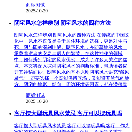
商标测试
2025-10-20
阴宅风水怎样辨别 阴宅风水的四种方法
阴宅风水怎样辨别 阴宅风水的四种方法,在传统的中国文
化中，风水不仅仅是关于居住环境的选择，更是对生与
死、阴与阳的深刻理解。阴宅风水，亦即墓地的风水，
承载着逝者的安息与后人的繁荣。在这片神秘的领域
中，如何辨别阴宅的风水优劣，成为了许多人关注的焦
点。本文将深入探讨阴宅风水的判断标准，帮助读者揭
开其神秘面纱。阴宅风水的基本原则阴宅风水讲究“藏风
聚气”，即要选择一个既能保留气场，又能避开煞气的地
方。阴宅的地形、朝向、周边环境等因素，都在潜移默
商标测试
2025-10-20
客厅摆大型玩具风水禁忌 客厅可以摆玩具吗
客厅摆大型玩具风水禁忌 客厅可以摆玩具吗,客厅，作为
家庭的核心枢纽，承担着会客、休闲、娱乐等多重功