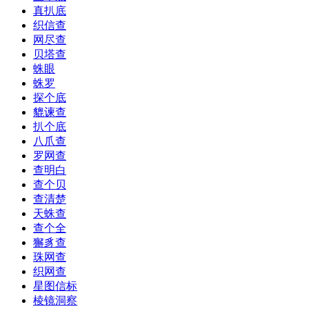
真扒底
织信查
网尽查
贝塔查
蛛眼
蛛罗
探个底
貔谏查
扒个底
八爪查
罗网查
查明白
查个贝
查清楚
天蛛查
查个全
獬豸查
珠网查
织网查
星图信标
棱镜洞察