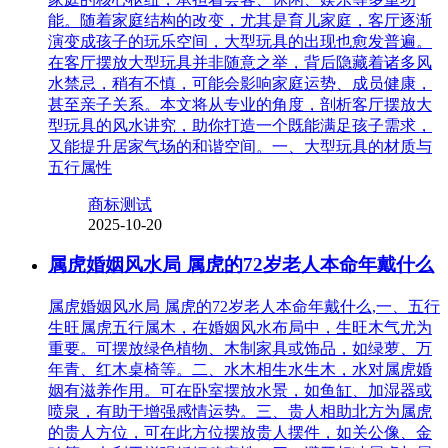
能。随着家庭结构的改变，尤其是育儿家庭，客厅逐渐
演变成孩子的玩乐空间，大型玩具的出现也愈发普遍。
在客厅摆放大型玩具并非随意之举，背后隐藏着诸多风
水禁忌，稍有不慎，可能会影响家庭运势、成员健康，
甚至亲子关系。本文将从专业的角度，剖析客厅摆放大
型玩具的风水讲究，助你打造一个既能满足孩子需求，
又能提升居家气场的和谐空间。一、大型玩具的材质与
五行属性
商标测试
2025-10-20
属虎婚姻风水局 属虎的72岁老人本命年戴什么
属虎婚姻风水局 属虎的72岁老人本命年戴什么,一、五行
生旺属虎五行属木，在婚姻风水布局中，生旺木气尤为
重要。可摆放绿色植物、木制家具或饰品，如绿萝、万
年青、红木桌椅等。二、水木相生水生木，水对属虎婚
姻有滋养作用。可在卧室摆放水景，如鱼缸、加湿器或
喷泉，有助于增强感情运势。三、贵人相助北方为属虎
的贵人方位，可在此方位摆放贵人摆件，如关公像、金