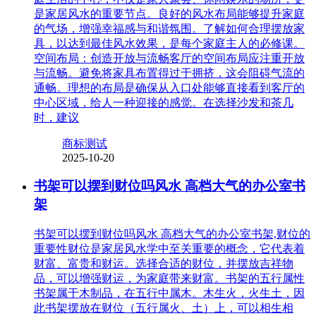
是家居风水的重要节点。良好的风水布局能够提升家庭
的气场，增强幸福感与和谐氛围。了解如何合理摆放家
具，以达到最佳风水效果，是每个家庭主人的必修课。
空间布局：创造开放与流畅客厅的空间布局应注重开放
与流畅。避免将家具布置得过于拥挤，这会阻碍气流的
通畅。理想的布局是确保从入口处能够直接看到客厅的
中心区域，给人一种迎接的感觉。在选择沙发和茶几
时，建议
商标测试
2025-10-20
书架可以摆到财位吗风水 高档大气的办公室书
架
书架可以摆到财位吗风水 高档大气的办公室书架,财位的
重要性财位是家居风水学中至关重要的概念，它代表着
财富、富贵和财运。选择合适的财位，并摆放吉祥物
品，可以增强财运，为家庭带来财富。书架的五行属性
书架属于木制品，在五行中属木。木生火，火生土，因
此书架摆放在财位（五行属火、土）上，可以相生相