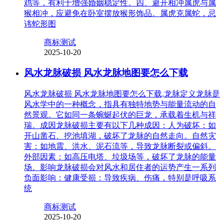
鸡等，有利于增强婚姻稳定性。四、避开相冲属虎与属
猴相冲，应避免在卧室摆放猴形饰品。属虎克属蛇，忌
讳蛇形图
商标测试
2025-10-20
风水龙脉破损 风水龙脉地图要怎么下载
风水龙脉破损 风水龙脉地图要怎么下载,龙脉定义龙脉是
风水学中的一种概念，指具有独特地势与能量流动的自
然景观。它如同一条蜿蜒起伏的巨龙，承载着生机与祥
瑞。成因龙脉破损主要有以下几种成因：人为破坏：如
开山凿石、挖池填湖，破坏了龙脉的自然走向。自然灾
害：如地震、洪水、泥石流等，导致龙脉断裂或偏斜。
外部因素：如高压电塔、垃圾场等，破坏了龙脉的能量
场。影响龙脉破损会对风水和居住者的运势产生一系列
负面影响：健康受损：导致疾病、伤痛，特别是呼吸系
统
商标测试
2025-10-20