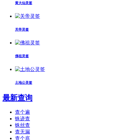
黄大仙灵签
关帝灵签
佛祖灵签
土地公灵签
最新查询
查个遍
蛛迹查
蛛丝查
查无漏
查个底