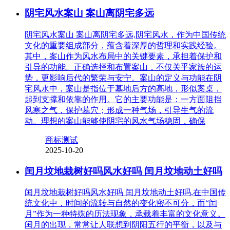
阴宅风水案山 案山离阴宅多远
阴宅风水案山 案山离阴宅多远,阴宅风水，作为中国传统
文化的重要组成部分，蕴含着深厚的哲理和实践经验。
其中，案山作为风水布局中的关键要素，承担着保护和
引导的功能。正确选择和布置案山，不仅关乎家族的运
势，更影响后代的繁荣与安宁。案山的定义与功能在阴
宅风水中，案山是指位于墓地后方的高地，形似案桌，
起到支撑和依靠的作用。它的主要功能是：一方面阻挡
风寒之气，保护墓穴；形成一种气场，引导生气的流
动。理想的案山能够使阴宅的风水气场稳固，确保
商标测试
2025-10-20
闰月坟地栽树好吗风水好吗 闰月坟地动土好吗
闰月坟地栽树好吗风水好吗 闰月坟地动土好吗,在中国传
统文化中，时间的流转与自然的变化密不可分，而“闰
月”作为一种特殊的历法现象，承载着丰富的文化意义。
闰月的出现，常常让人联想到阴阳五行的平衡，以及与