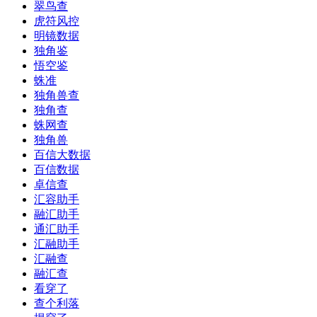
翠鸟查
虎符风控
明镜数据
独角鉴
悟空鉴
蛛准
独角兽查
独角查
蛛网查
独角兽
百信大数据
百信数据
卓信查
汇容助手
融汇助手
通汇助手
汇融助手
汇融查
融汇查
看穿了
查个利落