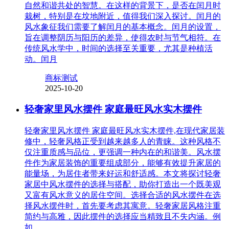
自然和谐共处的智慧。在这样的背景下，是否在闰月时
栽树，特别是在坟地附近，值得我们深入探讨。闰月的
风水象征我们需要了解闰月的基本概念。闰月的设置，
旨在调整阴历与阳历的差异，使得农时与节气相符。在
传统风水学中，时间的选择至关重要，尤其是种植活
动。闰月
商标测试
2025-10-20
轻奢家里风水摆件 家庭最旺风水实木摆件
轻奢家里风水摆件 家庭最旺风水实木摆件,在现代家居装
修中，轻奢风格正受到越来越多人的青睐。这种风格不
仅注重质感与品位，更强调一种内在的和谐美。风水摆
件作为家居装饰的重要组成部分，能够有效提升家居的
能量场，为居住者带来好运和舒适感。本文将探讨轻奢
家居中风水摆件的选择与搭配，助你打造出一个既美观
又富有风水意义的居住空间。选择合适的风水摆件在选
择风水摆件时，首先要考虑其寓意。轻奢家居风格注重
简约与高雅，因此摆件的选择应当精致且不失内涵。例
如，