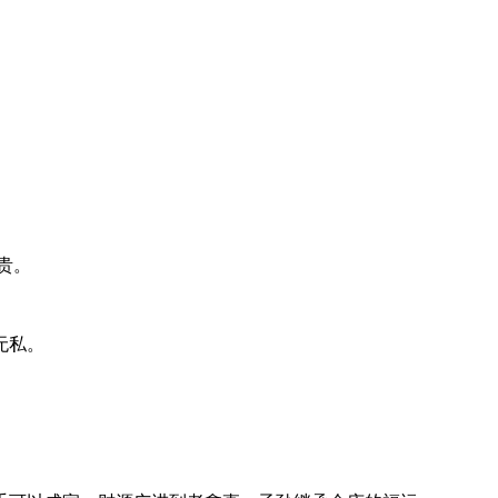
贵。
无私。