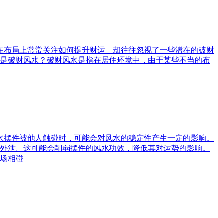
庭在布局上常常关注如何提升财运，却往往忽视了一些潜在的破财
是破财风水？破财风水是指在居住环境中，由于某些不当的布
风水摆件被他人触碰时，可能会对风水的稳定性产生一定的影响。
外泄。这可能会削弱摆件的风水功效，降低其对运势的影响。
场相碰