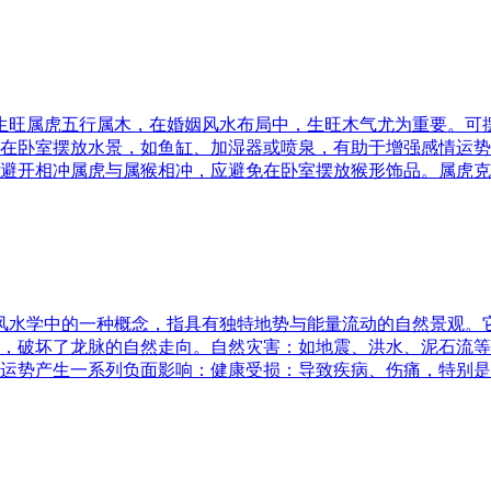
五行生旺属虎五行属木，在婚姻风水布局中，生旺木气尤为重要。
在卧室摆放水景，如鱼缸、加湿器或喷泉，有助于增强感情运势
避开相冲属虎与属猴相冲，应避免在卧室摆放猴形饰品。属虎克
是风水学中的一种概念，指具有独特地势与能量流动的自然景观
，破坏了龙脉的自然走向。自然灾害：如地震、洪水、泥石流等
运势产生一系列负面影响：健康受损：导致疾病、伤痛，特别是