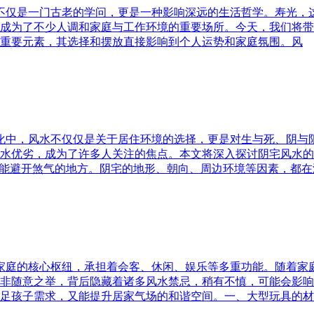
水不仅是一门古老的学问，更是一种影响深远的生活哲学。寿光，
成为了不少人调和家庭与工作环境的重要场所。今天，我们将带
重要元素，其选择和摆放直接影响到个人运势和家庭氛围。风
文化中，风水不仅仅是关于居住环境的选择，更是对生与死、阴
水优劣，成为了许多人关注的焦点。本文将深入探讨阴宅风水的
又能避开煞气的地方。阴宅的地形、朝向、周边环境等因素，都在
为家庭的核心枢纽，承担着会客、休闲、娱乐等多重功能。随着
非随意之举，背后隐藏着诸多风水禁忌，稍有不慎，可能会影响
足孩子需求，又能提升居家气场的和谐空间。一、大型玩具的材