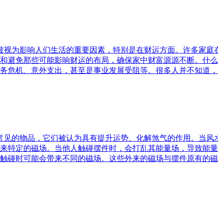
水被视为影响人们生活的重要因素，特别是在财运方面。许多家
和避免那些可能影响财运的布局，确保家中财富源源不断。什么
务危机、意外支出，甚至是事业发展受阻等。很多人并不知道，
中常见的物品，它们被认为具有提升运势、化解煞气的作用。当
来特定的磁场。当他人触碰摆件时，会打乱其能量场，导致能量
触碰时可能会带来不同的磁场。这些外来的磁场与摆件原有的磁