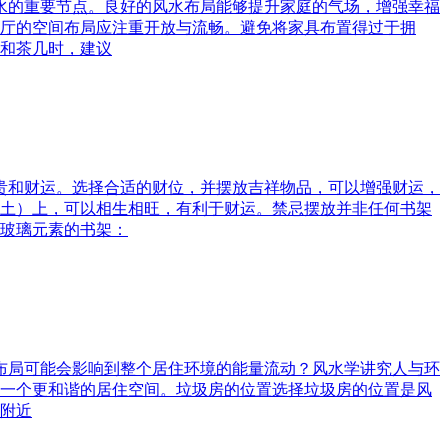
风水的重要节点。良好的风水布局能够提升家庭的气场，增强幸福
厅的空间布局应注重开放与流畅。避免将家具布置得过于拥
和茶几时，建议
富贵和财运。选择合适的财位，并摆放吉祥物品，可以增强财运，
土）上，可以相生相旺，有利于财运。禁忌摆放并非任何书架
玻璃元素的书架：
水布局可能会影响到整个居住环境的能量流动？风水学讲究人与环
一个更和谐的居住空间。垃圾房的位置选择垃圾房的位置是风
附近