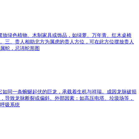
可摆放绿色植物、木制家具或饰品，如绿萝、万年青、红木桌椅
。三、贵人相助北方为属虎的贵人方位，可在此方位摆放贵人
属蛇，忌讳蛇形图
。它如同一条蜿蜒起伏的巨龙，承载着生机与祥瑞。成因龙脉破损
，导致龙脉断裂或偏斜。外部因素：如高压电塔、垃圾场等，
呼吸系统