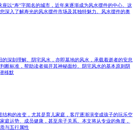
这座以“寿”字闻名的城市，近年来逐渐成为风水摆件的中心。这
您深入了解寿光的风水摆件市场及其独特魅力。风水摆件的奥
与阳的深刻理解。阴宅风水，亦即墓地的风水，承载着逝者的安息
判断标准，帮助读者揭开其神秘面纱。阴宅风水的基本原则阴
潜移默
家庭结构的改变，尤其是育儿家庭，客厅逐渐演变成孩子的玩乐空
家庭运势、成员健康，甚至亲子关系。本文将从专业的角度，
质与五行属性