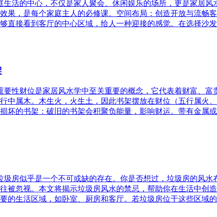
家庭生活的中心，不仅是家人聚会、休闲娱乐的场所，更是家居
效果，是每个家庭主人的必修课。空间布局：创造开放与流畅客
够直接看到客厅的中心区域，给人一种迎接的感觉。在选择沙发
架
的重要性财位是家居风水学中至关重要的概念，它代表着财富、
行中属木。木生火，火生土，因此书架摆放在财位（五行属火、
损坏的书架：破旧的书架会积聚负能量，影响财运。带有金属或
，垃圾房似乎是一个不可或缺的存在。你是否想过，垃圾房的风
往被忽视。本文将揭示垃圾房风水的禁忌，帮助你在生活中创造
要的生活区域，如卧室、厨房和客厅。若垃圾房位于这些区域的