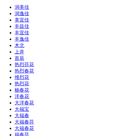
润美佳
润逸佳
美宜佳
丰益佳
丰宜佳
丰逸佳
木北
上井
首辰
热烈芬花
热烈春花
维烈花
热烈花
杨春花
洋春花
大洋春花
大福宝
大福春
大福春芬
大福春花
福春芬