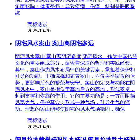
负面影响：健康受损：导致疾病、伤痛，特别是呼吸系
统
商标测试
2025-10-20
阴宅风水案山 案山离阴宅多远
阴宅风水案山 案山离阴宅多远,阴宅风水，作为中国传统
文化的重要组成部分，蕴含着深厚的哲理和实践经验。
其中，案山作为风水布局中的关键要素，承担着保护和
引导的功能。正确选择和布置案山，不仅关乎家族的运
势，更影响后代的繁荣与安宁。案山的定义与功能在阴
宅风水中，案山是指位于墓地后方的高地，形似案桌，
起到支撑和依靠的作用。它的主要功能是：一方面阻挡
风寒之气，保护墓穴；形成一种气场，引导生气的流
动。理想的案山能够使阴宅的风水气场稳固，确保
商标测试
2025-10-20
闰月坟地栽树好吗风水好吗 闰月坟地动土好吗