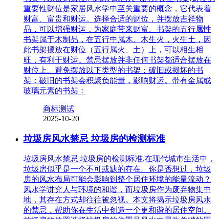
重要性财位是家居风水学中至关重要的概念，它代表着
财富、富贵和财运。选择合适的财位，并摆放吉祥物
品，可以增强财运，为家庭带来财富。书架的五行属性
书架属于木制品，在五行中属木。木生火，火生土，因
此书架摆放在财位（五行属火、土）上，可以相生相
旺，有利于财运。禁忌摆放并非任何书架都适合摆放在
财位上。避免摆放以下类型的书架：破旧或损坏的书
架：破旧的书架会积聚负能量，影响财运。带有金属或
玻璃元素的书架：
商标测试
2025-10-20
垃圾房风水禁忌 垃圾房的检测标准
垃圾房风水禁忌 垃圾房的检测标准,在现代城市生活中，
垃圾房似乎是一个不可或缺的存在。你是否想过，垃圾
房的风水布局可能会影响到整个居住环境的能量流动？
风水学讲究人与环境的和谐，而垃圾房作为废弃物集中
地，其存在方式却往往被忽视。本文将揭示垃圾房风水
的禁忌，帮助你在生活中创造一个更和谐的居住空间。