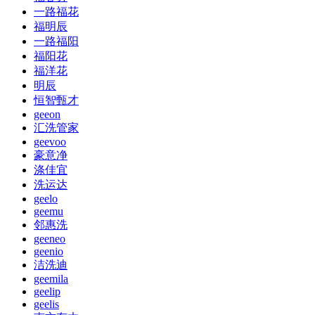
一路福花
福明辰
一路福阳
福阳花
福洋花
明辰
恒智甄才
geeon
汇洗管家
geevoo
豪意净
涤佳宜
洗运达
geelo
geemu
邻惠洗
geeneo
geenio
洁洗迪
geemila
geelip
geelis