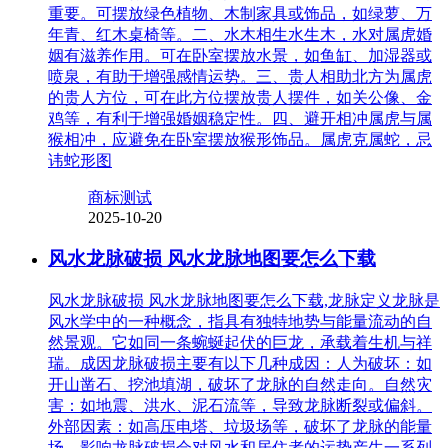
重要。可摆放绿色植物、木制家具或饰品，如绿萝、万
年青、红木桌椅等。二、水木相生水生木，水对属虎婚
姻有滋养作用。可在卧室摆放水景，如鱼缸、加湿器或
喷泉，有助于增强感情运势。三、贵人相助北方为属虎
的贵人方位，可在此方位摆放贵人摆件，如关公像、金
鸡等，有利于增强婚姻稳定性。四、避开相冲属虎与属
猴相冲，应避免在卧室摆放猴形饰品。属虎克属蛇，忌
讳蛇形图
商标测试
2025-10-20
风水龙脉破损 风水龙脉地图要怎么下载
风水龙脉破损 风水龙脉地图要怎么下载,龙脉定义龙脉是
风水学中的一种概念，指具有独特地势与能量流动的自
然景观。它如同一条蜿蜒起伏的巨龙，承载着生机与祥
瑞。成因龙脉破损主要有以下几种成因：人为破坏：如
开山凿石、挖池填湖，破坏了龙脉的自然走向。自然灾
害：如地震、洪水、泥石流等，导致龙脉断裂或偏斜。
外部因素：如高压电塔、垃圾场等，破坏了龙脉的能量
场。影响龙脉破损会对风水和居住者的运势产生一系列