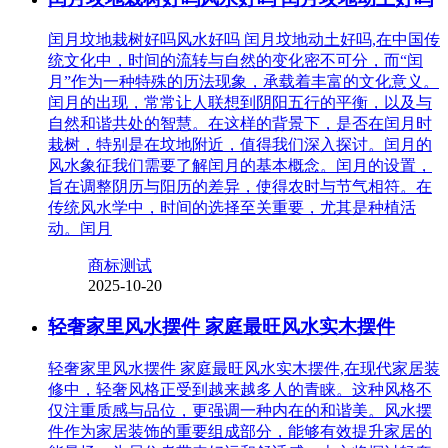
闰月坟地栽树好吗风水好吗 闰月坟地动土好吗,在中国传
统文化中，时间的流转与自然的变化密不可分，而“闰
月”作为一种特殊的历法现象，承载着丰富的文化意义。
闰月的出现，常常让人联想到阴阳五行的平衡，以及与
自然和谐共处的智慧。在这样的背景下，是否在闰月时
栽树，特别是在坟地附近，值得我们深入探讨。闰月的
风水象征我们需要了解闰月的基本概念。闰月的设置，
旨在调整阴历与阳历的差异，使得农时与节气相符。在
传统风水学中，时间的选择至关重要，尤其是种植活
动。闰月
商标测试
2025-10-20
轻奢家里风水摆件 家庭最旺风水实木摆件
轻奢家里风水摆件 家庭最旺风水实木摆件,在现代家居装
修中，轻奢风格正受到越来越多人的青睐。这种风格不
仅注重质感与品位，更强调一种内在的和谐美。风水摆
件作为家居装饰的重要组成部分，能够有效提升家居的