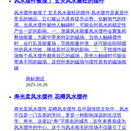
风水摆件被摸了 玄关风水最旺的摆件
风水摆件被摸了 玄关风水最旺的摆件,风水摆件是家居中
常见的物品，它们被认为具有提升运势、化解煞气的作
用。当风水摆件被他人触碰时，可能会对风水的稳定性
产生一定的影响。一、泄露风水能量风水摆件会聚集和
释放能量，为家中带来特定的磁场。当他人触碰摆件
时，会打乱其能量场，导致能量外泄。这可能会削弱摆
件的风水功效，降低其对运势的影响。二、干扰摆件磁
场每个风水摆件都有自己的磁场，而他人触碰时可能会
带来不同的磁场。这些外来的磁场与摆件原有的磁场相
碰
商标测试
2025-10-20
寿光卖风水摆件 花樽风水摆件
寿光卖风水摆件 花樽风水摆件,在中国传统文化中，风水
不仅是一门古老的学问，更是一种影响深远的生活哲
学。寿光，这座以“寿”字闻名的城市，近年来逐渐成为
风水摆件的中心。这个与风水相关的市场不仅吸引了众