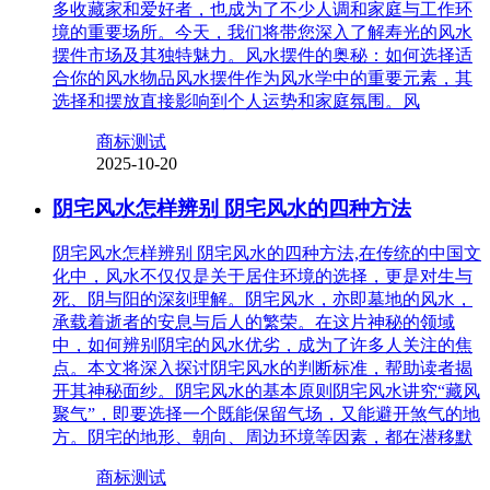
多收藏家和爱好者，也成为了不少人调和家庭与工作环
境的重要场所。今天，我们将带您深入了解寿光的风水
摆件市场及其独特魅力。风水摆件的奥秘：如何选择适
合你的风水物品风水摆件作为风水学中的重要元素，其
选择和摆放直接影响到个人运势和家庭氛围。风
商标测试
2025-10-20
阴宅风水怎样辨别 阴宅风水的四种方法
阴宅风水怎样辨别 阴宅风水的四种方法,在传统的中国文
化中，风水不仅仅是关于居住环境的选择，更是对生与
死、阴与阳的深刻理解。阴宅风水，亦即墓地的风水，
承载着逝者的安息与后人的繁荣。在这片神秘的领域
中，如何辨别阴宅的风水优劣，成为了许多人关注的焦
点。本文将深入探讨阴宅风水的判断标准，帮助读者揭
开其神秘面纱。阴宅风水的基本原则阴宅风水讲究“藏风
聚气”，即要选择一个既能保留气场，又能避开煞气的地
方。阴宅的地形、朝向、周边环境等因素，都在潜移默
商标测试