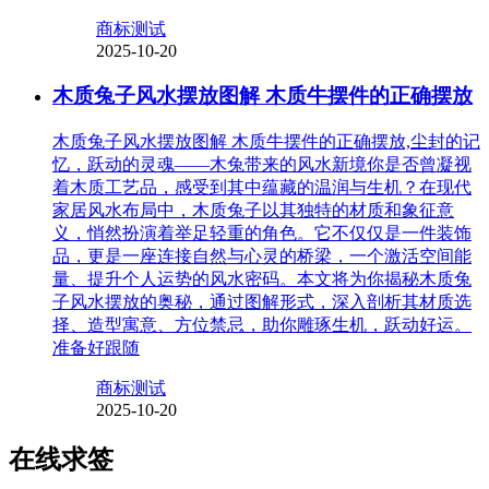
商标测试
2025-10-20
木质兔子风水摆放图解 木质牛摆件的正确摆放
木质兔子风水摆放图解 木质牛摆件的正确摆放,尘封的记
忆，跃动的灵魂——木兔带来的风水新境你是否曾凝视
着木质工艺品，感受到其中蕴藏的温润与生机？在现代
家居风水布局中，木质兔子以其独特的材质和象征意
义，悄然扮演着举足轻重的角色。它不仅仅是一件装饰
品，更是一座连接自然与心灵的桥梁，一个激活空间能
量、提升个人运势的风水密码。本文将为你揭秘木质兔
子风水摆放的奥秘，通过图解形式，深入剖析其材质选
择、造型寓意、方位禁忌，助你雕琢生机，跃动好运。
准备好跟随
商标测试
2025-10-20
在线求签