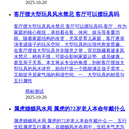
2025-10-20
客厅摆大型玩具风水禁忌 客厅可以摆玩具吗
客厅摆大型玩具风水禁忌 客厅可以摆玩具吗,客厅，作为
家庭的核心枢纽，承担着会客、休闲、娱乐等多重功
能。随着家庭结构的改变，尤其是育儿家庭，客厅逐渐
演变成孩子的玩乐空间，大型玩具的出现也愈发普遍。
在客厅摆放大型玩具并非随意之举，背后隐藏着诸多风
水禁忌，稍有不慎，可能会影响家庭运势、成员健康，
甚至亲子关系。本文将从专业的角度，剖析客厅摆放大
型玩具的风水讲究，助你打造一个既能满足孩子需求，
又能提升居家气场的和谐空间。一、大型玩具的材质与
五行属性
商标测试
2025-10-20
属虎婚姻风水局 属虎的72岁老人本命年戴什么
属虎婚姻风水局 属虎的72岁老人本命年戴什么,一、五行
生旺属虎五行属木，在婚姻风水布局中，生旺木气尤为