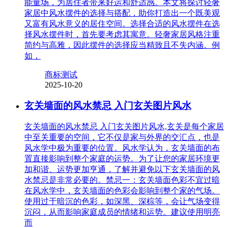
能量场，为居住者带来好运和舒适感。本文将探讨轻奢
家居中风水摆件的选择与搭配，助你打造出一个既美观
又富有风水意义的居住空间。选择合适的风水摆件在选
择风水摆件时，首先要考虑其寓意。轻奢家居风格注重
简约与高雅，因此摆件的选择应当精致且不失内涵。例
如，
商标测试
2025-10-20
玄关墙面的风水禁忌 入门玄关图片风水
玄关墙面的风水禁忌 入门玄关图片风水,玄关是每个家居
中至关重要的空间，它不仅是家与外界的交汇点，也是
风水学中极为重要的位置。风水学认为，玄关墙面的布
置直接影响到整个家庭的运势。为了让您的家居环境更
加和谐、运势更加亨通，了解并避免以下玄关墙面的风
水禁忌是非常必要的。禁忌一：玄关墙面色彩不宜过暗
在风水学中，玄关墙面的色彩会影响到整个家的气场。
使用过于暗沉的色彩，如深黑、深棕等，会让气场变得
沉闷，从而影响家庭成员的情绪和运势。建议使用明亮
而