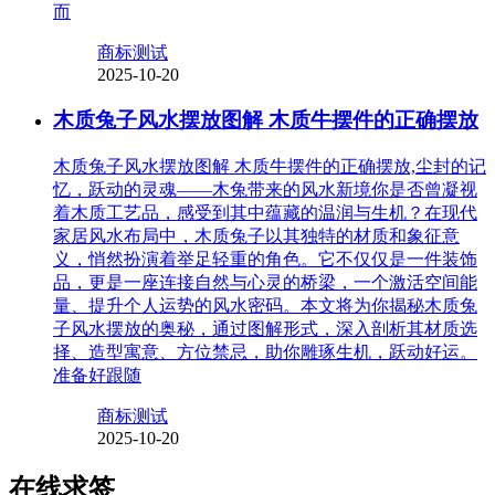
而
商标测试
2025-10-20
木质兔子风水摆放图解 木质牛摆件的正确摆放
木质兔子风水摆放图解 木质牛摆件的正确摆放,尘封的记
忆，跃动的灵魂——木兔带来的风水新境你是否曾凝视
着木质工艺品，感受到其中蕴藏的温润与生机？在现代
家居风水布局中，木质兔子以其独特的材质和象征意
义，悄然扮演着举足轻重的角色。它不仅仅是一件装饰
品，更是一座连接自然与心灵的桥梁，一个激活空间能
量、提升个人运势的风水密码。本文将为你揭秘木质兔
子风水摆放的奥秘，通过图解形式，深入剖析其材质选
择、造型寓意、方位禁忌，助你雕琢生机，跃动好运。
准备好跟随
商标测试
2025-10-20
在线求签