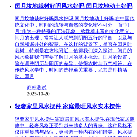
闰月坟地栽树好吗风水好吗 闰月坟地动土好吗
闰月坟地栽树好吗风水好吗 闰月坟地动土好吗,在中国传
统文化中，时间的流转与自然的变化密不可分，而“闰
月”作为一种特殊的历法现象，承载着丰富的文化意义。
闰月的出现，常常让人联想到阴阳五行的平衡，以及与
自然和谐共处的智慧。在这样的背景下，是否在闰月时
栽树，特别是在坟地附近，值得我们深入探讨。闰月的
风水象征我们需要了解闰月的基本概念。闰月的设置，
旨在调整阴历与阳历的差异，使得农时与节气相符。在
传统风水学中，时间的选择至关重要，尤其是种植活
动。闰月
商标测试
2025-10-20
轻奢家里风水摆件 家庭最旺风水实木摆件
轻奢家里风水摆件 家庭最旺风水实木摆件,在现代家居装
修中，轻奢风格正受到越来越多人的青睐。这种风格不
仅注重质感与品位，更强调一种内在的和谐美。风水摆