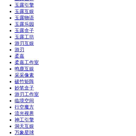
玉露引擎
玉露互娱
玉露物语
玉露乐园
玉露盒子
玉露工坊
游刃互娱
游刃
柔嘉
柔嘉工作室
鸣鹿互娱
采采像素
破竹矩阵
妙笔盒子
游刃工作室
临境空间
行空魔方
流光视界
神工引擎
洞天互娱
万象星球