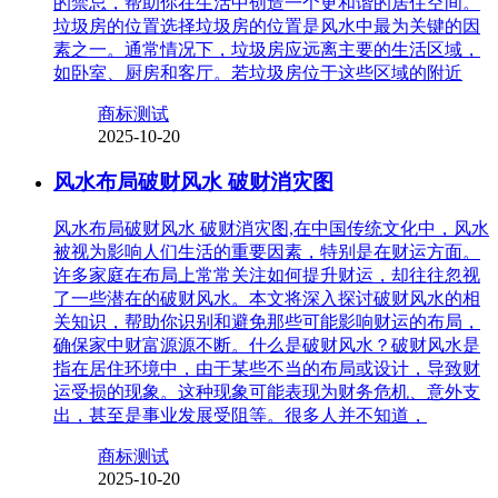
的禁忌，帮助你在生活中创造一个更和谐的居住空间。
垃圾房的位置选择垃圾房的位置是风水中最为关键的因
素之一。通常情况下，垃圾房应远离主要的生活区域，
如卧室、厨房和客厅。若垃圾房位于这些区域的附近
商标测试
2025-10-20
风水布局破财风水 破财消灾图
风水布局破财风水 破财消灾图,在中国传统文化中，风水
被视为影响人们生活的重要因素，特别是在财运方面。
许多家庭在布局上常常关注如何提升财运，却往往忽视
了一些潜在的破财风水。本文将深入探讨破财风水的相
关知识，帮助你识别和避免那些可能影响财运的布局，
确保家中财富源源不断。什么是破财风水？破财风水是
指在居住环境中，由于某些不当的布局或设计，导致财
运受损的现象。这种现象可能表现为财务危机、意外支
出，甚至是事业发展受阻等。很多人并不知道，
商标测试
2025-10-20