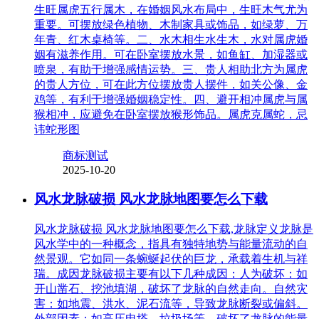
生旺属虎五行属木，在婚姻风水布局中，生旺木气尤为
重要。可摆放绿色植物、木制家具或饰品，如绿萝、万
年青、红木桌椅等。二、水木相生水生木，水对属虎婚
姻有滋养作用。可在卧室摆放水景，如鱼缸、加湿器或
喷泉，有助于增强感情运势。三、贵人相助北方为属虎
的贵人方位，可在此方位摆放贵人摆件，如关公像、金
鸡等，有利于增强婚姻稳定性。四、避开相冲属虎与属
猴相冲，应避免在卧室摆放猴形饰品。属虎克属蛇，忌
讳蛇形图
商标测试
2025-10-20
风水龙脉破损 风水龙脉地图要怎么下载
风水龙脉破损 风水龙脉地图要怎么下载,龙脉定义龙脉是
风水学中的一种概念，指具有独特地势与能量流动的自
然景观。它如同一条蜿蜒起伏的巨龙，承载着生机与祥
瑞。成因龙脉破损主要有以下几种成因：人为破坏：如
开山凿石、挖池填湖，破坏了龙脉的自然走向。自然灾
害：如地震、洪水、泥石流等，导致龙脉断裂或偏斜。
外部因素：如高压电塔、垃圾场等，破坏了龙脉的能量