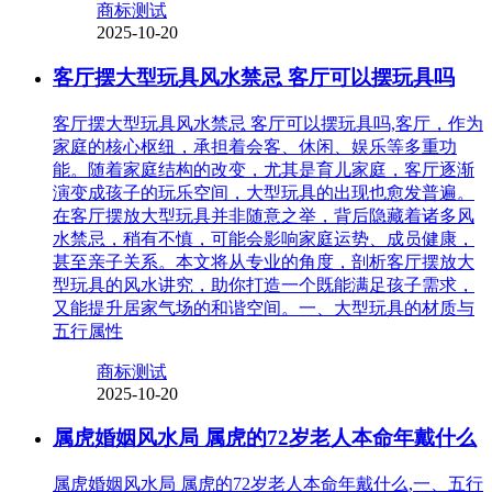
商标测试
2025-10-20
客厅摆大型玩具风水禁忌 客厅可以摆玩具吗
客厅摆大型玩具风水禁忌 客厅可以摆玩具吗,客厅，作为
家庭的核心枢纽，承担着会客、休闲、娱乐等多重功
能。随着家庭结构的改变，尤其是育儿家庭，客厅逐渐
演变成孩子的玩乐空间，大型玩具的出现也愈发普遍。
在客厅摆放大型玩具并非随意之举，背后隐藏着诸多风
水禁忌，稍有不慎，可能会影响家庭运势、成员健康，
甚至亲子关系。本文将从专业的角度，剖析客厅摆放大
型玩具的风水讲究，助你打造一个既能满足孩子需求，
又能提升居家气场的和谐空间。一、大型玩具的材质与
五行属性
商标测试
2025-10-20
属虎婚姻风水局 属虎的72岁老人本命年戴什么
属虎婚姻风水局 属虎的72岁老人本命年戴什么,一、五行