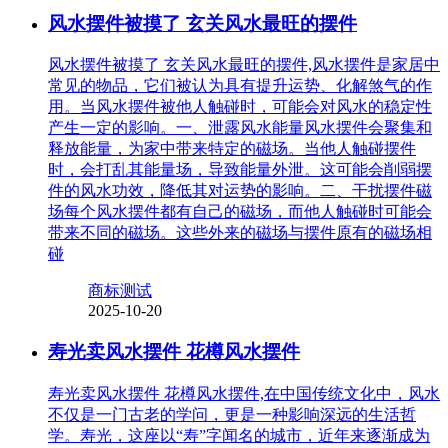
风水摆件被摸了 玄关风水最旺的摆件
风水摆件被摸了 玄关风水最旺的摆件,风水摆件是家居中
常见的物品，它们被认为具有提升运势、化解煞气的作
用。当风水摆件被他人触碰时，可能会对风水的稳定性
产生一定的影响。一、泄露风水能量风水摆件会聚集和
释放能量，为家中带来特定的磁场。当他人触碰摆件
时，会打乱其能量场，导致能量外泄。这可能会削弱摆
件的风水功效，降低其对运势的影响。二、干扰摆件磁
场每个风水摆件都有自己的磁场，而他人触碰时可能会
带来不同的磁场。这些外来的磁场与摆件原有的磁场相
碰
商标测试
2025-10-20
寿光卖风水摆件 花樽风水摆件
寿光卖风水摆件 花樽风水摆件,在中国传统文化中，风水
不仅是一门古老的学问，更是一种影响深远的生活哲
学。寿光，这座以“寿”字闻名的城市，近年来逐渐成为