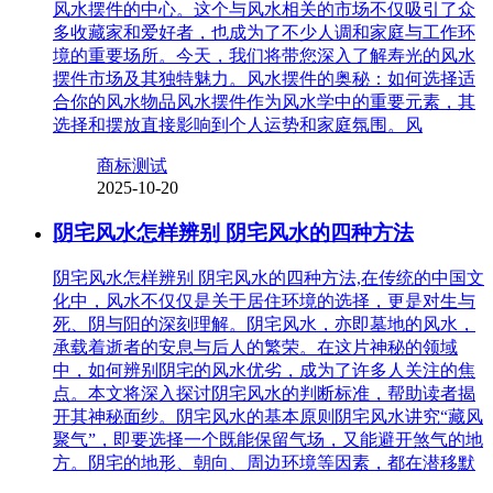
风水摆件的中心。这个与风水相关的市场不仅吸引了众
多收藏家和爱好者，也成为了不少人调和家庭与工作环
境的重要场所。今天，我们将带您深入了解寿光的风水
摆件市场及其独特魅力。风水摆件的奥秘：如何选择适
合你的风水物品风水摆件作为风水学中的重要元素，其
选择和摆放直接影响到个人运势和家庭氛围。风
商标测试
2025-10-20
阴宅风水怎样辨别 阴宅风水的四种方法
阴宅风水怎样辨别 阴宅风水的四种方法,在传统的中国文
化中，风水不仅仅是关于居住环境的选择，更是对生与
死、阴与阳的深刻理解。阴宅风水，亦即墓地的风水，
承载着逝者的安息与后人的繁荣。在这片神秘的领域
中，如何辨别阴宅的风水优劣，成为了许多人关注的焦
点。本文将深入探讨阴宅风水的判断标准，帮助读者揭
开其神秘面纱。阴宅风水的基本原则阴宅风水讲究“藏风
聚气”，即要选择一个既能保留气场，又能避开煞气的地
方。阴宅的地形、朝向、周边环境等因素，都在潜移默