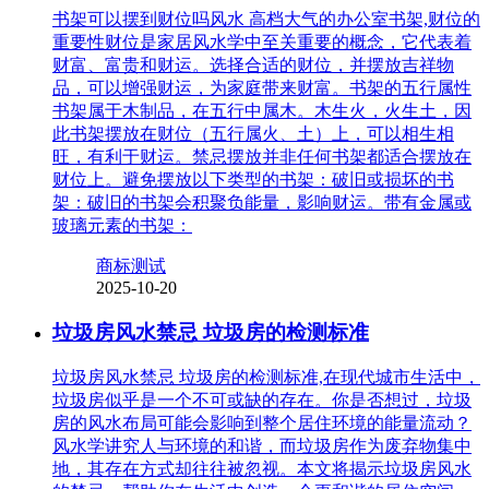
书架可以摆到财位吗风水 高档大气的办公室书架,财位的
重要性财位是家居风水学中至关重要的概念，它代表着
财富、富贵和财运。选择合适的财位，并摆放吉祥物
品，可以增强财运，为家庭带来财富。书架的五行属性
书架属于木制品，在五行中属木。木生火，火生土，因
此书架摆放在财位（五行属火、土）上，可以相生相
旺，有利于财运。禁忌摆放并非任何书架都适合摆放在
财位上。避免摆放以下类型的书架：破旧或损坏的书
架：破旧的书架会积聚负能量，影响财运。带有金属或
玻璃元素的书架：
商标测试
2025-10-20
垃圾房风水禁忌 垃圾房的检测标准
垃圾房风水禁忌 垃圾房的检测标准,在现代城市生活中，
垃圾房似乎是一个不可或缺的存在。你是否想过，垃圾
房的风水布局可能会影响到整个居住环境的能量流动？
风水学讲究人与环境的和谐，而垃圾房作为废弃物集中
地，其存在方式却往往被忽视。本文将揭示垃圾房风水