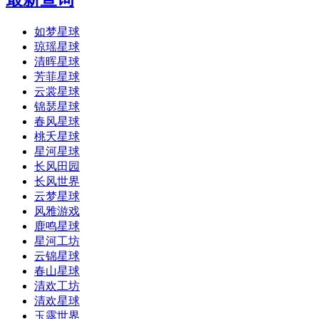
如梦星球
琼瑶星球
清晖星球
芳菲星球
云裳星球
锦瑟星球
春风星球
桃夭星球
星河星球
长风田园
长风世界
云梦星球
风雅游戏
鹿鸣星球
星河工坊
云锦星球
春山星球
清欢工坊
清欢星球
玉露世界