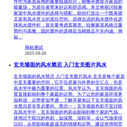
件作为家居装饰的重要组成部分，能够有效提升家居的
能量场，为居住者带来好运和舒适感。本文将探讨轻奢
家居中风水摆件的选择与搭配，助你打造出一个既美观
又富有风水意义的居住空间。选择合适的风水摆件在选
择风水摆件时，首先要考虑其寓意。轻奢家居风格注重
简约与高雅，因此摆件的选择应当精致且不失内涵。例
如，
商标测试
2025-10-20
玄关墙面的风水禁忌 入门玄关图片风水
玄关墙面的风水禁忌 入门玄关图片风水,玄关是每个家居
中至关重要的空间，它不仅是家与外界的交汇点，也是
风水学中极为重要的位置。风水学认为，玄关墙面的布
置直接影响到整个家庭的运势。为了让您的家居环境更
加和谐、运势更加亨通，了解并避免以下玄关墙面的风
水禁忌是非常必要的。禁忌一：玄关墙面色彩不宜过暗
在风水学中，玄关墙面的色彩会影响到整个家的气场。
使用过于暗沉的色彩，如深黑、深棕等，会让气场变得
沉闷，从而影响家庭成员的情绪和运势。建议使用明亮