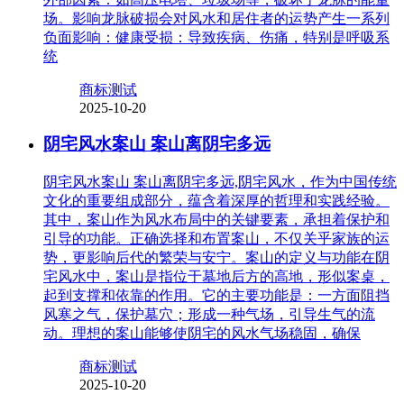
场。影响龙脉破损会对风水和居住者的运势产生一系列
负面影响：健康受损：导致疾病、伤痛，特别是呼吸系
统
商标测试
2025-10-20
阴宅风水案山 案山离阴宅多远
阴宅风水案山 案山离阴宅多远,阴宅风水，作为中国传统
文化的重要组成部分，蕴含着深厚的哲理和实践经验。
其中，案山作为风水布局中的关键要素，承担着保护和
引导的功能。正确选择和布置案山，不仅关乎家族的运
势，更影响后代的繁荣与安宁。案山的定义与功能在阴
宅风水中，案山是指位于墓地后方的高地，形似案桌，
起到支撑和依靠的作用。它的主要功能是：一方面阻挡
风寒之气，保护墓穴；形成一种气场，引导生气的流
动。理想的案山能够使阴宅的风水气场稳固，确保
商标测试
2025-10-20