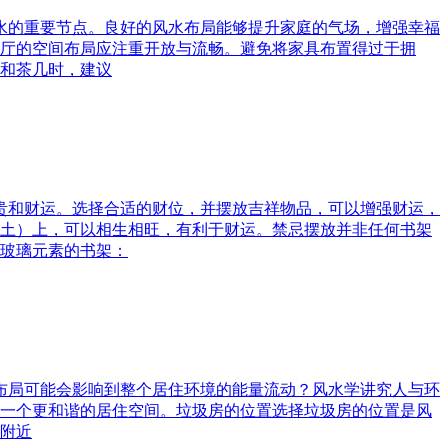
风水的重要节点。良好的风水布局能够提升家庭的气场，增强幸福
厅的空间布局应注重开放与流畅。避免将家具布置得过于拥
和茶几时，建议
富贵和财运。选择合适的财位，并摆放吉祥物品，可以增强财运，
土）上，可以相生相旺，有利于财运。禁忌摆放并非任何书架
玻璃元素的书架：
水布局可能会影响到整个居住环境的能量流动？风水学讲究人与环
一个更和谐的居住空间。垃圾房的位置选择垃圾房的位置是风
附近