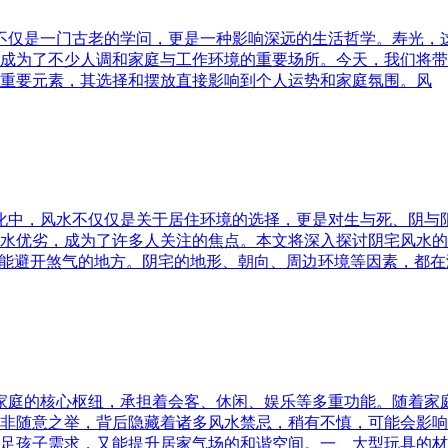
水不仅是一门古老的学问，更是一种影响深远的生活哲学。寿光，
成为了不少人调和家庭与工作环境的重要场所。今天，我们将带
重要元素，其选择和摆放直接影响到个人运势和家庭氛围。风
文化中，风水不仅仅是关于居住环境的选择，更是对生与死、阴
水优劣，成为了许多人关注的焦点。本文将深入探讨阴宅风水的
又能避开煞气的地方。阴宅的地形、朝向、周边环境等因素，都在
为家庭的核心枢纽，承担着会客、休闲、娱乐等多重功能。随着
非随意之举，背后隐藏着诸多风水禁忌，稍有不慎，可能会影响
足孩子需求，又能提升居家气场的和谐空间。一、大型玩具的材