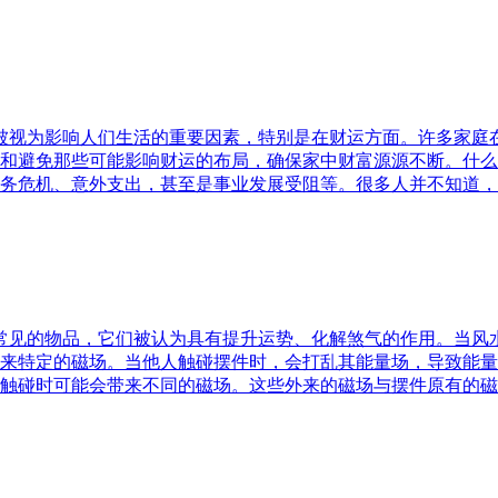
水被视为影响人们生活的重要因素，特别是在财运方面。许多家
和避免那些可能影响财运的布局，确保家中财富源源不断。什么
务危机、意外支出，甚至是事业发展受阻等。很多人并不知道，
中常见的物品，它们被认为具有提升运势、化解煞气的作用。当
来特定的磁场。当他人触碰摆件时，会打乱其能量场，导致能量
触碰时可能会带来不同的磁场。这些外来的磁场与摆件原有的磁