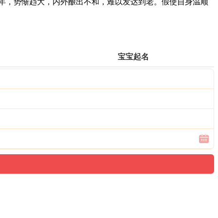
年，势惭趋大，内外酿出不和，难以发达到老。假使自身温顺
宝宝起名