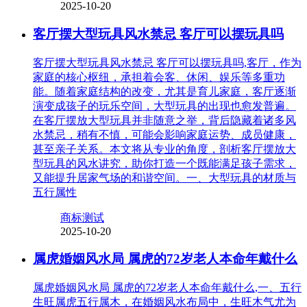
2025-10-20
客厅摆大型玩具风水禁忌 客厅可以摆玩具吗
客厅摆大型玩具风水禁忌 客厅可以摆玩具吗,客厅，作为
家庭的核心枢纽，承担着会客、休闲、娱乐等多重功
能。随着家庭结构的改变，尤其是育儿家庭，客厅逐渐
演变成孩子的玩乐空间，大型玩具的出现也愈发普遍。
在客厅摆放大型玩具并非随意之举，背后隐藏着诸多风
水禁忌，稍有不慎，可能会影响家庭运势、成员健康，
甚至亲子关系。本文将从专业的角度，剖析客厅摆放大
型玩具的风水讲究，助你打造一个既能满足孩子需求，
又能提升居家气场的和谐空间。一、大型玩具的材质与
五行属性
商标测试
2025-10-20
属虎婚姻风水局 属虎的72岁老人本命年戴什么
属虎婚姻风水局 属虎的72岁老人本命年戴什么,一、五行
生旺属虎五行属木，在婚姻风水布局中，生旺木气尤为