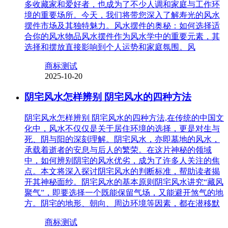
多收藏家和爱好者，也成为了不少人调和家庭与工作环
境的重要场所。今天，我们将带您深入了解寿光的风水
摆件市场及其独特魅力。风水摆件的奥秘：如何选择适
合你的风水物品风水摆件作为风水学中的重要元素，其
选择和摆放直接影响到个人运势和家庭氛围。风
商标测试
2025-10-20
阴宅风水怎样辨别 阴宅风水的四种方法
阴宅风水怎样辨别 阴宅风水的四种方法,在传统的中国文
化中，风水不仅仅是关于居住环境的选择，更是对生与
死、阴与阳的深刻理解。阴宅风水，亦即墓地的风水，
承载着逝者的安息与后人的繁荣。在这片神秘的领域
中，如何辨别阴宅的风水优劣，成为了许多人关注的焦
点。本文将深入探讨阴宅风水的判断标准，帮助读者揭
开其神秘面纱。阴宅风水的基本原则阴宅风水讲究“藏风
聚气”，即要选择一个既能保留气场，又能避开煞气的地
方。阴宅的地形、朝向、周边环境等因素，都在潜移默
商标测试