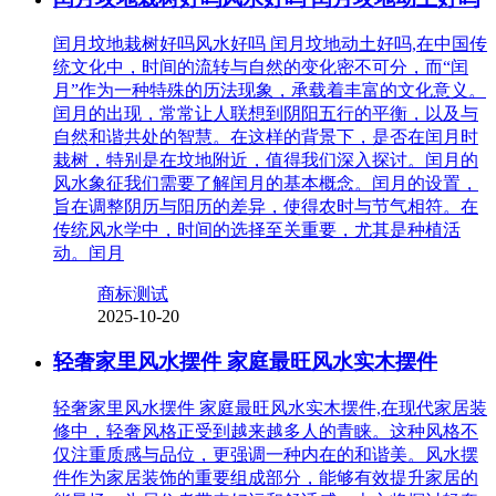
闰月坟地栽树好吗风水好吗 闰月坟地动土好吗,在中国传
统文化中，时间的流转与自然的变化密不可分，而“闰
月”作为一种特殊的历法现象，承载着丰富的文化意义。
闰月的出现，常常让人联想到阴阳五行的平衡，以及与
自然和谐共处的智慧。在这样的背景下，是否在闰月时
栽树，特别是在坟地附近，值得我们深入探讨。闰月的
风水象征我们需要了解闰月的基本概念。闰月的设置，
旨在调整阴历与阳历的差异，使得农时与节气相符。在
传统风水学中，时间的选择至关重要，尤其是种植活
动。闰月
商标测试
2025-10-20
轻奢家里风水摆件 家庭最旺风水实木摆件
轻奢家里风水摆件 家庭最旺风水实木摆件,在现代家居装
修中，轻奢风格正受到越来越多人的青睐。这种风格不
仅注重质感与品位，更强调一种内在的和谐美。风水摆
件作为家居装饰的重要组成部分，能够有效提升家居的