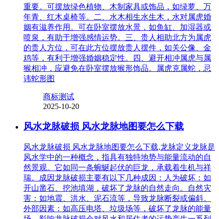
重要。可摆放绿色植物、木制家具或饰品，如绿萝、万
年青、红木桌椅等。二、水木相生水生木，水对属虎婚
姻有滋养作用。可在卧室摆放水景，如鱼缸、加湿器或
喷泉，有助于增强感情运势。三、贵人相助北方为属虎
的贵人方位，可在此方位摆放贵人摆件，如关公像、金
鸡等，有利于增强婚姻稳定性。四、避开相冲属虎与属
猴相冲，应避免在卧室摆放猴形饰品。属虎克属蛇，忌
讳蛇形图
商标测试
2025-10-20
风水龙脉破损 风水龙脉地图要怎么下载
风水龙脉破损 风水龙脉地图要怎么下载,龙脉定义龙脉是
风水学中的一种概念，指具有独特地势与能量流动的自
然景观。它如同一条蜿蜒起伏的巨龙，承载着生机与祥
瑞。成因龙脉破损主要有以下几种成因：人为破坏：如
开山凿石、挖池填湖，破坏了龙脉的自然走向。自然灾
害：如地震、洪水、泥石流等，导致龙脉断裂或偏斜。
外部因素：如高压电塔、垃圾场等，破坏了龙脉的能量
场。影响龙脉破损会对风水和居住者的运势产生一系列