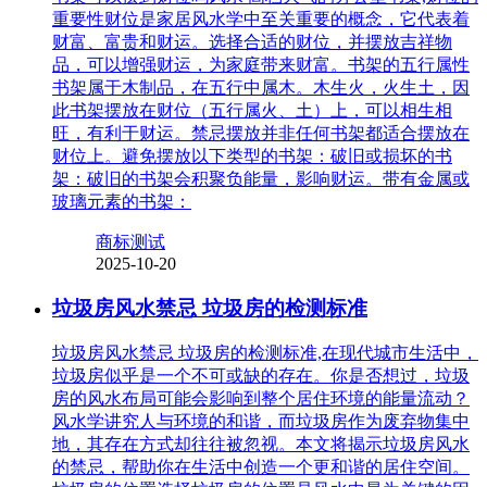
重要性财位是家居风水学中至关重要的概念，它代表着
财富、富贵和财运。选择合适的财位，并摆放吉祥物
品，可以增强财运，为家庭带来财富。书架的五行属性
书架属于木制品，在五行中属木。木生火，火生土，因
此书架摆放在财位（五行属火、土）上，可以相生相
旺，有利于财运。禁忌摆放并非任何书架都适合摆放在
财位上。避免摆放以下类型的书架：破旧或损坏的书
架：破旧的书架会积聚负能量，影响财运。带有金属或
玻璃元素的书架：
商标测试
2025-10-20
垃圾房风水禁忌 垃圾房的检测标准
垃圾房风水禁忌 垃圾房的检测标准,在现代城市生活中，
垃圾房似乎是一个不可或缺的存在。你是否想过，垃圾
房的风水布局可能会影响到整个居住环境的能量流动？
风水学讲究人与环境的和谐，而垃圾房作为废弃物集中
地，其存在方式却往往被忽视。本文将揭示垃圾房风水
的禁忌，帮助你在生活中创造一个更和谐的居住空间。