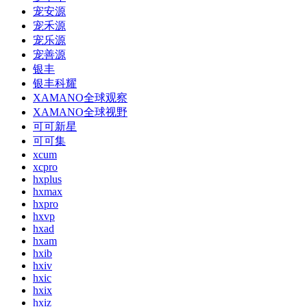
宠安源
宠禾源
宠乐源
宠善源
银丰
银丰科耀
XAMANO全球观察
XAMANO全球视野
可可新星
可可集
xcum
xcpro
hxplus
hxmax
hxpro
hxvp
hxad
hxam
hxib
hxiv
hxic
hxix
hxiz