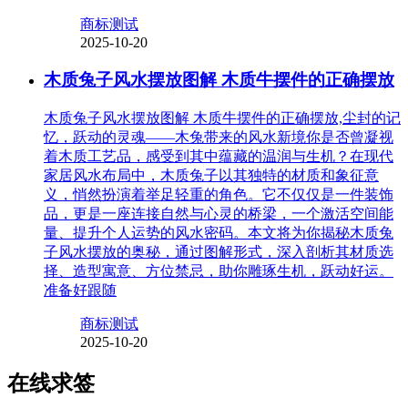
商标测试
2025-10-20
木质兔子风水摆放图解 木质牛摆件的正确摆放
木质兔子风水摆放图解 木质牛摆件的正确摆放,尘封的记
忆，跃动的灵魂——木兔带来的风水新境你是否曾凝视
着木质工艺品，感受到其中蕴藏的温润与生机？在现代
家居风水布局中，木质兔子以其独特的材质和象征意
义，悄然扮演着举足轻重的角色。它不仅仅是一件装饰
品，更是一座连接自然与心灵的桥梁，一个激活空间能
量、提升个人运势的风水密码。本文将为你揭秘木质兔
子风水摆放的奥秘，通过图解形式，深入剖析其材质选
择、造型寓意、方位禁忌，助你雕琢生机，跃动好运。
准备好跟随
商标测试
2025-10-20
在线求签