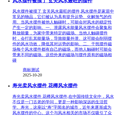
风水摆件被摸了 玄关风水最旺的摆件
风水摆件被摸了 玄关风水最旺的摆件,风水摆件是家居中
常见的物品，它们被认为具有提升运势、化解煞气的作
用。当风水摆件被他人触碰时，可能会对风水的稳定性
产生一定的影响。一、泄露风水能量风水摆件会聚集和
释放能量，为家中带来特定的磁场。当他人触碰摆件
时，会打乱其能量场，导致能量外泄。这可能会削弱摆
件的风水功效，降低其对运势的影响。二、干扰摆件磁
场每个风水摆件都有自己的磁场，而他人触碰时可能会
带来不同的磁场。这些外来的磁场与摆件原有的磁场相
碰
商标测试
2025-10-20
寿光卖风水摆件 花樽风水摆件
寿光卖风水摆件 花樽风水摆件,在中国传统文化中，风水
不仅是一门古老的学问，更是一种影响深远的生活哲
学。寿光，这座以“寿”字闻名的城市，近年来逐渐成为
风水摆件的中心。这个与风水相关的市场不仅吸引了众