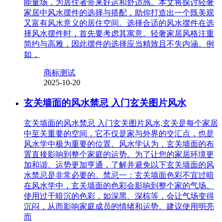
能量场，为居住者带来好运和舒适感。本文将探讨轻奢
家居中风水摆件的选择与搭配，助你打造出一个既美观
又富有风水意义的居住空间。选择合适的风水摆件在选
择风水摆件时，首先要考虑其寓意。轻奢家居风格注重
简约与高雅，因此摆件的选择应当精致且不失内涵。例
如，
商标测试
2025-10-20
玄关墙面的风水禁忌 入门玄关图片风水
玄关墙面的风水禁忌 入门玄关图片风水,玄关是每个家居
中至关重要的空间，它不仅是家与外界的交汇点，也是
风水学中极为重要的位置。风水学认为，玄关墙面的布
置直接影响到整个家庭的运势。为了让您的家居环境更
加和谐、运势更加亨通，了解并避免以下玄关墙面的风
水禁忌是非常必要的。禁忌一：玄关墙面色彩不宜过暗
在风水学中，玄关墙面的色彩会影响到整个家的气场。
使用过于暗沉的色彩，如深黑、深棕等，会让气场变得
沉闷，从而影响家庭成员的情绪和运势。建议使用明亮
而