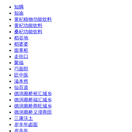
知隅
知谕
黄杞植物功能饮料
黄杞功能饮料
桑杞功能饮料
稻谷地
稻婆婆
面掌柜
走街口
聚福
巧面郎
匠中医
滋本然
仙百道
德润廊桥裕汇城乡
德润廊桥福汇城乡
德润廊桥商旺城乡
德润廊桥义浸商田
三康沃土
岁丰年卤面
岁丰年