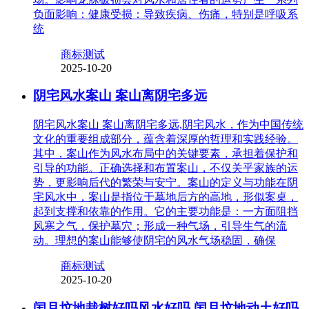
负面影响：健康受损：导致疾病、伤痛，特别是呼吸系
统
商标测试
2025-10-20
阴宅风水案山 案山离阴宅多远
阴宅风水案山 案山离阴宅多远,阴宅风水，作为中国传统
文化的重要组成部分，蕴含着深厚的哲理和实践经验。
其中，案山作为风水布局中的关键要素，承担着保护和
引导的功能。正确选择和布置案山，不仅关乎家族的运
势，更影响后代的繁荣与安宁。案山的定义与功能在阴
宅风水中，案山是指位于墓地后方的高地，形似案桌，
起到支撑和依靠的作用。它的主要功能是：一方面阻挡
风寒之气，保护墓穴；形成一种气场，引导生气的流
动。理想的案山能够使阴宅的风水气场稳固，确保
商标测试
2025-10-20
闰月坟地栽树好吗风水好吗 闰月坟地动土好吗