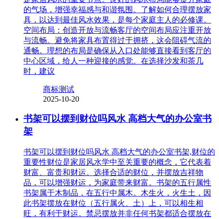
的气场，增强幸福感与和谐氛围。了解如何合理摆放家
具，以达到最佳风水效果，是每个家庭主人的必修课。
空间布局：创造开放与流畅客厅的空间布局应注重开放
与流畅。避免将家具布置得过于拥挤，这会阻碍气流的
通畅。理想的布局是确保从入口处能够直接看到客厅的
中心区域，给人一种迎接的感觉。在选择沙发和茶几
时，建议
商标测试
2025-10-20
书架可以摆到财位吗风水 高档大气的办公室书
架
书架可以摆到财位吗风水 高档大气的办公室书架,财位的
重要性财位是家居风水学中至关重要的概念，它代表着
财富、富贵和财运。选择合适的财位，并摆放吉祥物
品，可以增强财运，为家庭带来财富。书架的五行属性
书架属于木制品，在五行中属木。木生火，火生土，因
此书架摆放在财位（五行属火、土）上，可以相生相
旺，有利于财运。禁忌摆放并非任何书架都适合摆放在