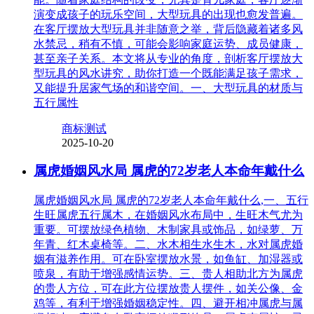
演变成孩子的玩乐空间，大型玩具的出现也愈发普遍。
在客厅摆放大型玩具并非随意之举，背后隐藏着诸多风
水禁忌，稍有不慎，可能会影响家庭运势、成员健康，
甚至亲子关系。本文将从专业的角度，剖析客厅摆放大
型玩具的风水讲究，助你打造一个既能满足孩子需求，
又能提升居家气场的和谐空间。一、大型玩具的材质与
五行属性
商标测试
2025-10-20
属虎婚姻风水局 属虎的72岁老人本命年戴什么
属虎婚姻风水局 属虎的72岁老人本命年戴什么,一、五行
生旺属虎五行属木，在婚姻风水布局中，生旺木气尤为
重要。可摆放绿色植物、木制家具或饰品，如绿萝、万
年青、红木桌椅等。二、水木相生水生木，水对属虎婚
姻有滋养作用。可在卧室摆放水景，如鱼缸、加湿器或
喷泉，有助于增强感情运势。三、贵人相助北方为属虎
的贵人方位，可在此方位摆放贵人摆件，如关公像、金
鸡等，有利于增强婚姻稳定性。四、避开相冲属虎与属