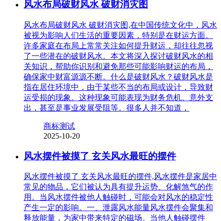
风水布局破财风水 破财消灾图
风水布局破财风水 破财消灾图,在中国传统文化中，风水
被视为影响人们生活的重要因素，特别是在财运方面。
许多家庭在布局上常常关注如何提升财运，却往往忽视
了一些潜在的破财风水。本文将深入探讨破财风水的相
关知识，帮助你识别和避免那些可能影响财运的布局，
确保家中财富源源不断。什么是破财风水？破财风水是
指在居住环境中，由于某些不当的布局或设计，导致财
运受损的现象。这种现象可能表现为财务危机、意外支
出，甚至是事业发展受阻等。很多人并不知道，
商标测试
2025-10-20
风水摆件被摸了 玄关风水最旺的摆件
风水摆件被摸了 玄关风水最旺的摆件,风水摆件是家居中
常见的物品，它们被认为具有提升运势、化解煞气的作
用。当风水摆件被他人触碰时，可能会对风水的稳定性
产生一定的影响。一、泄露风水能量风水摆件会聚集和
释放能量，为家中带来特定的磁场。当他人触碰摆件