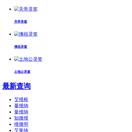
关帝灵签
佛祖灵签
土地公灵签
最新查询
艾维枢
蔓维纳
曼维纳
知微维
维微明
艾曼纳