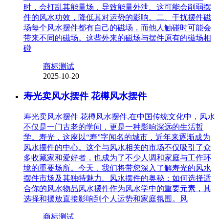
时，会打乱其能量场，导致能量外泄。这可能会削弱摆
件的风水功效，降低其对运势的影响。二、干扰摆件磁
场每个风水摆件都有自己的磁场，而他人触碰时可能会
带来不同的磁场。这些外来的磁场与摆件原有的磁场相
碰
商标测试
2025-10-20
寿光卖风水摆件 花樽风水摆件
寿光卖风水摆件 花樽风水摆件,在中国传统文化中，风水
不仅是一门古老的学问，更是一种影响深远的生活哲
学。寿光，这座以“寿”字闻名的城市，近年来逐渐成为
风水摆件的中心。这个与风水相关的市场不仅吸引了众
多收藏家和爱好者，也成为了不少人调和家庭与工作环
境的重要场所。今天，我们将带您深入了解寿光的风水
摆件市场及其独特魅力。风水摆件的奥秘：如何选择适
合你的风水物品风水摆件作为风水学中的重要元素，其
选择和摆放直接影响到个人运势和家庭氛围。风
商标测试