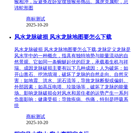
猴相冲，应避免在卧室摆放猴形饰品。属虎克属蛇，忌
讳蛇形图
商标测试
2025-10-20
风水龙脉破损 风水龙脉地图要怎么下载
风水龙脉破损 风水龙脉地图要怎么下载,龙脉定义龙脉是
风水学中的一种概念，指具有独特地势与能量流动的自
然景观。它如同一条蜿蜒起伏的巨龙，承载着生机与祥
瑞。成因龙脉破损主要有以下几种成因：人为破坏：如
开山凿石、挖池填湖，破坏了龙脉的自然走向。自然灾
害：如地震、洪水、泥石流等，导致龙脉断裂或偏斜。
外部因素：如高压电塔、垃圾场等，破坏了龙脉的能量
场。影响龙脉破损会对风水和居住者的运势产生一系列
负面影响：健康受损：导致疾病、伤痛，特别是呼吸系
统
商标测试
2025-10-20