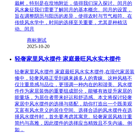
栽树，特别是在坟地附近，值得我们深入探讨。闰月的
风水象征我们需要了解闰月的基本概念。闰月的设置，
旨在调整阴历与阳历的差异，使得农时与节气相符。在
传统风水学中，时间的选择至关重要，尤其是种植活
动。闰月
商标测试
2025-10-20
轻奢家里风水摆件 家庭最旺风水实木摆件
轻奢家里风水摆件 家庭最旺风水实木摆件,在现代家居装
修中，轻奢风格正受到越来越多人的青睐。这种风格不
仅注重质感与品位，更强调一种内在的和谐美。风水摆
件作为家居装饰的重要组成部分，能够有效提升家居的
能量场，为居住者带来好运和舒适感。本文将探讨轻奢
家居中风水摆件的选择与搭配，助你打造出一个既美观
又富有风水意义的居住空间。选择合适的风水摆件在选
择风水摆件时，首先要考虑其寓意。轻奢家居风格注重
简约与高雅，因此摆件的选择应当精致且不失内涵。例
如，