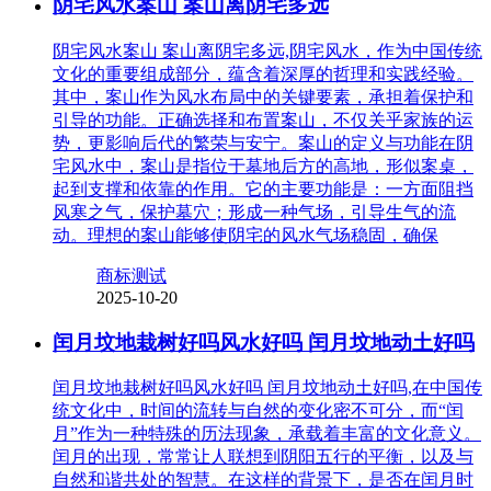
阴宅风水案山 案山离阴宅多远
阴宅风水案山 案山离阴宅多远,阴宅风水，作为中国传统
文化的重要组成部分，蕴含着深厚的哲理和实践经验。
其中，案山作为风水布局中的关键要素，承担着保护和
引导的功能。正确选择和布置案山，不仅关乎家族的运
势，更影响后代的繁荣与安宁。案山的定义与功能在阴
宅风水中，案山是指位于墓地后方的高地，形似案桌，
起到支撑和依靠的作用。它的主要功能是：一方面阻挡
风寒之气，保护墓穴；形成一种气场，引导生气的流
动。理想的案山能够使阴宅的风水气场稳固，确保
商标测试
2025-10-20
闰月坟地栽树好吗风水好吗 闰月坟地动土好吗
闰月坟地栽树好吗风水好吗 闰月坟地动土好吗,在中国传
统文化中，时间的流转与自然的变化密不可分，而“闰
月”作为一种特殊的历法现象，承载着丰富的文化意义。
闰月的出现，常常让人联想到阴阳五行的平衡，以及与
自然和谐共处的智慧。在这样的背景下，是否在闰月时