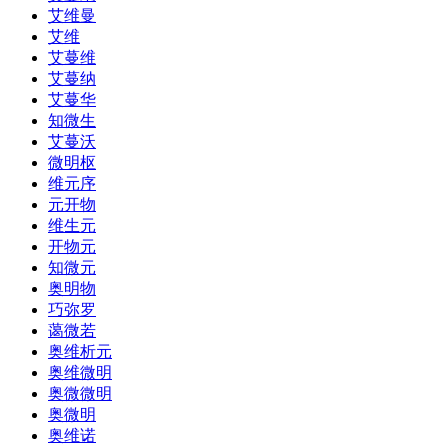
艾维曼
艾维
艾蔓维
艾蔓纳
艾蔓华
知微生
艾蔓沃
微明枢
维元序
元开物
维生元
开物元
知微元
奥明物
巧弥罗
蔼微若
奥维析元
奥维微明
奥微微明
奥微明
奥维诺