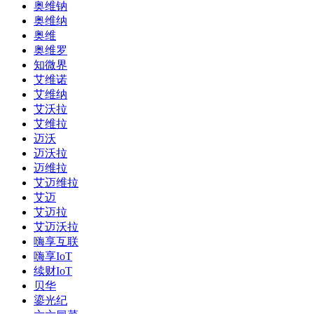
奥维钠
奥维纳
奥维
奥维罗
知微界
艾维诺
艾维纳
艾沃拉
艾维拉
迈沃
迈沃拉
迈维拉
艾迈维拉
艾迈
艾迈拉
艾迈沃拉
嗨享互联
嗨享IoT
续财IoT
贝华
鎏光纪