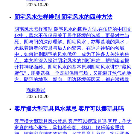
2025-10-20
阴宅风水怎样辨别 阴宅风水的四种方法
阴宅风水怎样辨别 阴宅风水的四种方法,在传统的中国文
化中，风水不仅仅是关于居住环境的选择，更是对生与
死、阴与阳的深刻理解。阴宅风水，亦即墓地的风水，
承载着逝者的安息与后人的繁荣。在这片神秘的领域
中，如何辨别阴宅的风水优劣，成为了许多人关注的焦
点。本文将深入探讨阴宅风水的判断标准，帮助读者揭
开其神秘面纱。阴宅风水的基本原则阴宅风水讲究“藏风
聚气”，即要选择一个既能保留气场，又能避开煞气的地
方。阴宅的地形、朝向、周边环境等因素，都在潜移默
商标测试
2025-10-20
客厅摆大型玩具风水禁忌 客厅可以摆玩具吗
客厅摆大型玩具风水禁忌 客厅可以摆玩具吗,客厅，作为
家庭的核心枢纽，承担着会客、休闲、娱乐等多重功
能。随着家庭结构的改变，尤其是育儿家庭，客厅逐渐