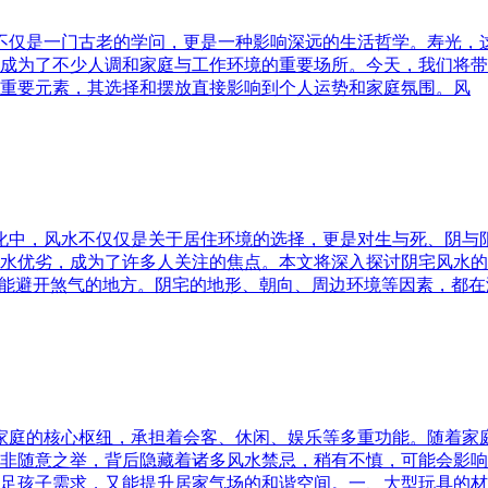
水不仅是一门古老的学问，更是一种影响深远的生活哲学。寿光，
成为了不少人调和家庭与工作环境的重要场所。今天，我们将带
重要元素，其选择和摆放直接影响到个人运势和家庭氛围。风
文化中，风水不仅仅是关于居住环境的选择，更是对生与死、阴
水优劣，成为了许多人关注的焦点。本文将深入探讨阴宅风水的
又能避开煞气的地方。阴宅的地形、朝向、周边环境等因素，都在
为家庭的核心枢纽，承担着会客、休闲、娱乐等多重功能。随着
非随意之举，背后隐藏着诸多风水禁忌，稍有不慎，可能会影响
足孩子需求，又能提升居家气场的和谐空间。一、大型玩具的材