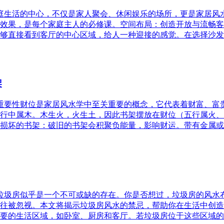
家庭生活的中心，不仅是家人聚会、休闲娱乐的场所，更是家居
效果，是每个家庭主人的必修课。空间布局：创造开放与流畅客
够直接看到客厅的中心区域，给人一种迎接的感觉。在选择沙发
架
的重要性财位是家居风水学中至关重要的概念，它代表着财富、
行中属木。木生火，火生土，因此书架摆放在财位（五行属火、
损坏的书架：破旧的书架会积聚负能量，影响财运。带有金属或
，垃圾房似乎是一个不可或缺的存在。你是否想过，垃圾房的风
往被忽视。本文将揭示垃圾房风水的禁忌，帮助你在生活中创造
要的生活区域，如卧室、厨房和客厅。若垃圾房位于这些区域的