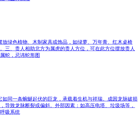
可摆放绿色植物、木制家具或饰品，如绿萝、万年青、红木桌椅
。三、贵人相助北方为属虎的贵人方位，可在此方位摆放贵人
属蛇，忌讳蛇形图
。它如同一条蜿蜒起伏的巨龙，承载着生机与祥瑞。成因龙脉破损
，导致龙脉断裂或偏斜。外部因素：如高压电塔、垃圾场等，
呼吸系统