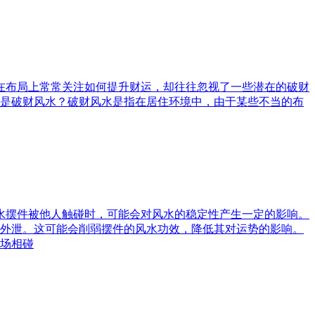
庭在布局上常常关注如何提升财运，却往往忽视了一些潜在的破财
是破财风水？破财风水是指在居住环境中，由于某些不当的布
风水摆件被他人触碰时，可能会对风水的稳定性产生一定的影响。
外泄。这可能会削弱摆件的风水功效，降低其对运势的影响。
场相碰