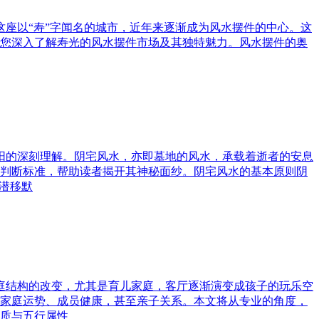
这座以“寿”字闻名的城市，近年来逐渐成为风水摆件的中心。这
您深入了解寿光的风水摆件市场及其独特魅力。风水摆件的奥
与阳的深刻理解。阴宅风水，亦即墓地的风水，承载着逝者的安息
判断标准，帮助读者揭开其神秘面纱。阴宅风水的基本原则阴
潜移默
家庭结构的改变，尤其是育儿家庭，客厅逐渐演变成孩子的玩乐空
家庭运势、成员健康，甚至亲子关系。本文将从专业的角度，
质与五行属性