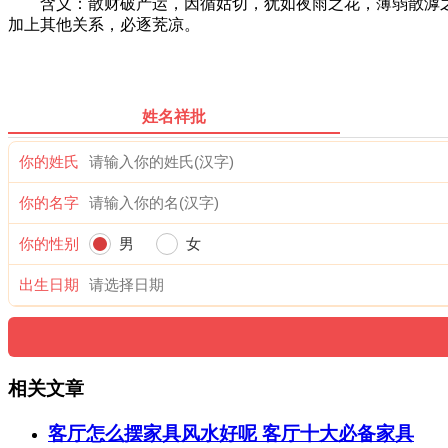
含义：散财破产运，因循姑切，犹如夜雨之花，薄弱散滹之象
加上其他关系，必逐茺凉。
姓名祥批
你的姓氏
你的名字
你的性别
男
女
出生日期
相关文章
客厅怎么摆家具风水好呢 客厅十大必备家具