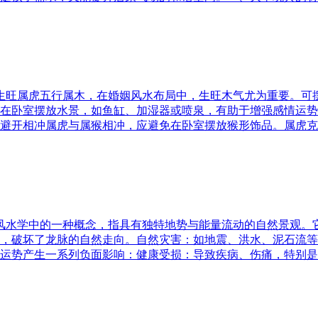
五行生旺属虎五行属木，在婚姻风水布局中，生旺木气尤为重要。
在卧室摆放水景，如鱼缸、加湿器或喷泉，有助于增强感情运势
避开相冲属虎与属猴相冲，应避免在卧室摆放猴形饰品。属虎克
是风水学中的一种概念，指具有独特地势与能量流动的自然景观
，破坏了龙脉的自然走向。自然灾害：如地震、洪水、泥石流等
运势产生一系列负面影响：健康受损：导致疾病、伤痛，特别是