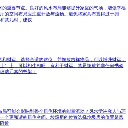
风水的重要节点。良好的风水布局能够提升家庭的气场，增强幸福
厅的空间布局应注重开放与流畅。避免将家具布置得过于拥
和茶几时，建议
富贵和财运。选择合适的财位，并摆放吉祥物品，可以增强财运，
土）上，可以相生相旺，有利于财运。禁忌摆放并非任何书架
玻璃元素的书架：
水布局可能会影响到整个居住环境的能量流动？风水学讲究人与环
一个更和谐的居住空间。垃圾房的位置选择垃圾房的位置是风
附近