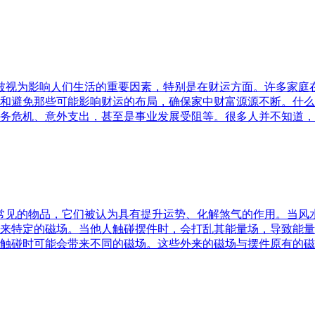
水被视为影响人们生活的重要因素，特别是在财运方面。许多家
和避免那些可能影响财运的布局，确保家中财富源源不断。什么
务危机、意外支出，甚至是事业发展受阻等。很多人并不知道，
中常见的物品，它们被认为具有提升运势、化解煞气的作用。当
来特定的磁场。当他人触碰摆件时，会打乱其能量场，导致能量
触碰时可能会带来不同的磁场。这些外来的磁场与摆件原有的磁