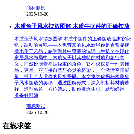
商标测试
2025-10-20
木质兔子风水摆放图解 木质牛摆件的正确摆放
木质兔子风水摆放图解 木质牛摆件的正确摆放,尘封的记
忆，跃动的灵魂——木兔带来的风水新境你是否曾凝视
着木质工艺品，感受到其中蕴藏的温润与生机？在现代
家居风水布局中，木质兔子以其独特的材质和象征意
义，悄然扮演着举足轻重的角色。它不仅仅是一件装饰
品，更是一座连接自然与心灵的桥梁，一个激活空间能
量、提升个人运势的风水密码。本文将为你揭秘木质兔
子风水摆放的奥秘，通过图解形式，深入剖析其材质选
择、造型寓意、方位禁忌，助你雕琢生机，跃动好运。
准备好跟随
商标测试
2025-10-20
在线求签