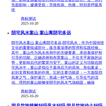
负面影响：健康受损：导致疾病、伤痛，特别是呼吸系
统
商标测试
2025-10-20
阴宅风水案山 案山离阴宅多远
阴宅风水案山 案山离阴宅多远,阴宅风水，作为中国传统
文化的重要组成部分，蕴含着深厚的哲理和实践经验。
其中，案山作为风水布局中的关键要素，承担着保护和
引导的功能。正确选择和布置案山，不仅关乎家族的运
势，更影响后代的繁荣与安宁。案山的定义与功能在阴
宅风水中，案山是指位于墓地后方的高地，形似案桌，
起到支撑和依靠的作用。它的主要功能是：一方面阻挡
风寒之气，保护墓穴；形成一种气场，引导生气的流
动。理想的案山能够使阴宅的风水气场稳固，确保
商标测试
2025-10-20
闰月坟地栽树好吗风水好吗 闰月坟地动土好吗