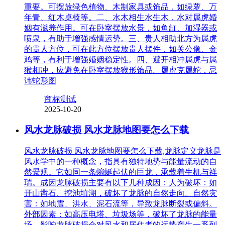
重要。可摆放绿色植物、木制家具或饰品，如绿萝、万
年青、红木桌椅等。二、水木相生水生木，水对属虎婚
姻有滋养作用。可在卧室摆放水景，如鱼缸、加湿器或
喷泉，有助于增强感情运势。三、贵人相助北方为属虎
的贵人方位，可在此方位摆放贵人摆件，如关公像、金
鸡等，有利于增强婚姻稳定性。四、避开相冲属虎与属
猴相冲，应避免在卧室摆放猴形饰品。属虎克属蛇，忌
讳蛇形图
商标测试
2025-10-20
风水龙脉破损 风水龙脉地图要怎么下载
风水龙脉破损 风水龙脉地图要怎么下载,龙脉定义龙脉是
风水学中的一种概念，指具有独特地势与能量流动的自
然景观。它如同一条蜿蜒起伏的巨龙，承载着生机与祥
瑞。成因龙脉破损主要有以下几种成因：人为破坏：如
开山凿石、挖池填湖，破坏了龙脉的自然走向。自然灾
害：如地震、洪水、泥石流等，导致龙脉断裂或偏斜。
外部因素：如高压电塔、垃圾场等，破坏了龙脉的能量
场。影响龙脉破损会对风水和居住者的运势产生一系列