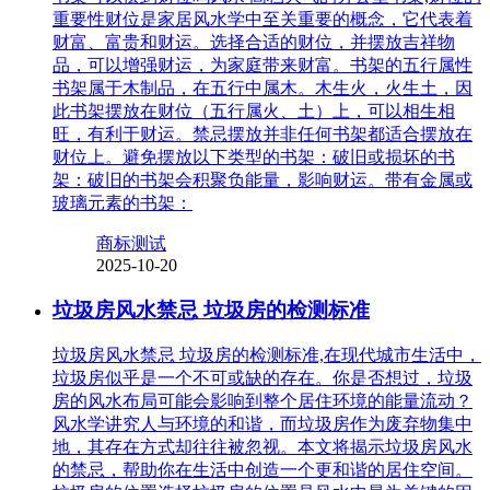
重要性财位是家居风水学中至关重要的概念，它代表着
财富、富贵和财运。选择合适的财位，并摆放吉祥物
品，可以增强财运，为家庭带来财富。书架的五行属性
书架属于木制品，在五行中属木。木生火，火生土，因
此书架摆放在财位（五行属火、土）上，可以相生相
旺，有利于财运。禁忌摆放并非任何书架都适合摆放在
财位上。避免摆放以下类型的书架：破旧或损坏的书
架：破旧的书架会积聚负能量，影响财运。带有金属或
玻璃元素的书架：
商标测试
2025-10-20
垃圾房风水禁忌 垃圾房的检测标准
垃圾房风水禁忌 垃圾房的检测标准,在现代城市生活中，
垃圾房似乎是一个不可或缺的存在。你是否想过，垃圾
房的风水布局可能会影响到整个居住环境的能量流动？
风水学讲究人与环境的和谐，而垃圾房作为废弃物集中
地，其存在方式却往往被忽视。本文将揭示垃圾房风水
的禁忌，帮助你在生活中创造一个更和谐的居住空间。