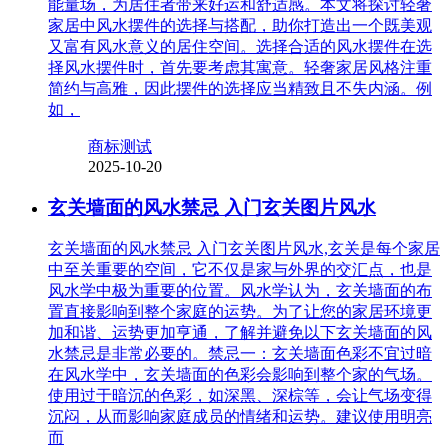
能量场，为居住者带来好运和舒适感。本文将探讨轻奢
家居中风水摆件的选择与搭配，助你打造出一个既美观
又富有风水意义的居住空间。选择合适的风水摆件在选
择风水摆件时，首先要考虑其寓意。轻奢家居风格注重
简约与高雅，因此摆件的选择应当精致且不失内涵。例
如，
商标测试
2025-10-20
玄关墙面的风水禁忌 入门玄关图片风水
玄关墙面的风水禁忌 入门玄关图片风水,玄关是每个家居
中至关重要的空间，它不仅是家与外界的交汇点，也是
风水学中极为重要的位置。风水学认为，玄关墙面的布
置直接影响到整个家庭的运势。为了让您的家居环境更
加和谐、运势更加亨通，了解并避免以下玄关墙面的风
水禁忌是非常必要的。禁忌一：玄关墙面色彩不宜过暗
在风水学中，玄关墙面的色彩会影响到整个家的气场。
使用过于暗沉的色彩，如深黑、深棕等，会让气场变得
沉闷，从而影响家庭成员的情绪和运势。建议使用明亮
而