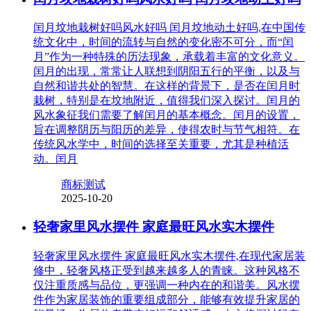
闰月坟地栽树好吗风水好吗 闰月坟地动土好吗,在中国传
统文化中，时间的流转与自然的变化密不可分，而“闰
月”作为一种特殊的历法现象，承载着丰富的文化意义。
闰月的出现，常常让人联想到阴阳五行的平衡，以及与
自然和谐共处的智慧。在这样的背景下，是否在闰月时
栽树，特别是在坟地附近，值得我们深入探讨。闰月的
风水象征我们需要了解闰月的基本概念。闰月的设置，
旨在调整阴历与阳历的差异，使得农时与节气相符。在
传统风水学中，时间的选择至关重要，尤其是种植活
动。闰月
商标测试
2025-10-20
轻奢家里风水摆件 家庭最旺风水实木摆件
轻奢家里风水摆件 家庭最旺风水实木摆件,在现代家居装
修中，轻奢风格正受到越来越多人的青睐。这种风格不
仅注重质感与品位，更强调一种内在的和谐美。风水摆
件作为家居装饰的重要组成部分，能够有效提升家居的