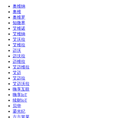
奥维纳
奥维
奥维罗
知微界
艾维诺
艾维纳
艾沃拉
艾维拉
迈沃
迈沃拉
迈维拉
艾迈维拉
艾迈
艾迈拉
艾迈沃拉
嗨享互联
嗨享IoT
续财IoT
贝华
鎏光纪
六六冒菜