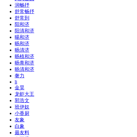
润畅抒
舒常畅抒
舒常到
阳和济
阳清和济
暘和济
旸和济
旸清济
旸植和济
旸青和济
旸清和济
奢力
li
金昊
龙虾大王
郭浩文
班伊奴
小香厨
友象
白象
最友料