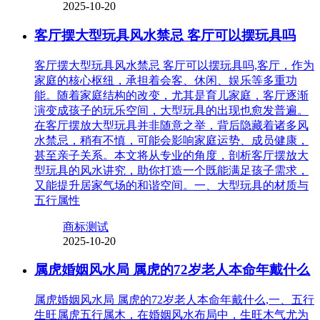
2025-10-20
客厅摆大型玩具风水禁忌 客厅可以摆玩具吗
客厅摆大型玩具风水禁忌 客厅可以摆玩具吗,客厅，作为
家庭的核心枢纽，承担着会客、休闲、娱乐等多重功
能。随着家庭结构的改变，尤其是育儿家庭，客厅逐渐
演变成孩子的玩乐空间，大型玩具的出现也愈发普遍。
在客厅摆放大型玩具并非随意之举，背后隐藏着诸多风
水禁忌，稍有不慎，可能会影响家庭运势、成员健康，
甚至亲子关系。本文将从专业的角度，剖析客厅摆放大
型玩具的风水讲究，助你打造一个既能满足孩子需求，
又能提升居家气场的和谐空间。一、大型玩具的材质与
五行属性
商标测试
2025-10-20
属虎婚姻风水局 属虎的72岁老人本命年戴什么
属虎婚姻风水局 属虎的72岁老人本命年戴什么,一、五行
生旺属虎五行属木，在婚姻风水布局中，生旺木气尤为