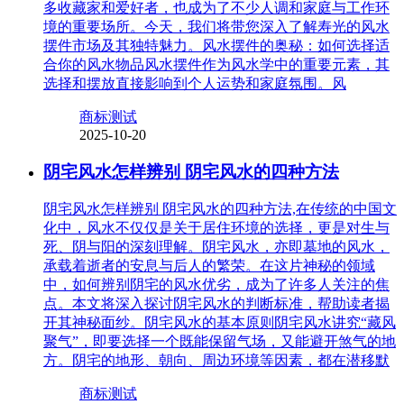
多收藏家和爱好者，也成为了不少人调和家庭与工作环
境的重要场所。今天，我们将带您深入了解寿光的风水
摆件市场及其独特魅力。风水摆件的奥秘：如何选择适
合你的风水物品风水摆件作为风水学中的重要元素，其
选择和摆放直接影响到个人运势和家庭氛围。风
商标测试
2025-10-20
阴宅风水怎样辨别 阴宅风水的四种方法
阴宅风水怎样辨别 阴宅风水的四种方法,在传统的中国文
化中，风水不仅仅是关于居住环境的选择，更是对生与
死、阴与阳的深刻理解。阴宅风水，亦即墓地的风水，
承载着逝者的安息与后人的繁荣。在这片神秘的领域
中，如何辨别阴宅的风水优劣，成为了许多人关注的焦
点。本文将深入探讨阴宅风水的判断标准，帮助读者揭
开其神秘面纱。阴宅风水的基本原则阴宅风水讲究“藏风
聚气”，即要选择一个既能保留气场，又能避开煞气的地
方。阴宅的地形、朝向、周边环境等因素，都在潜移默
商标测试