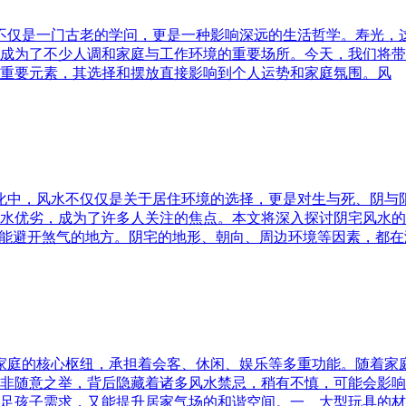
水不仅是一门古老的学问，更是一种影响深远的生活哲学。寿光，
成为了不少人调和家庭与工作环境的重要场所。今天，我们将带
重要元素，其选择和摆放直接影响到个人运势和家庭氛围。风
文化中，风水不仅仅是关于居住环境的选择，更是对生与死、阴
水优劣，成为了许多人关注的焦点。本文将深入探讨阴宅风水的
又能避开煞气的地方。阴宅的地形、朝向、周边环境等因素，都在
为家庭的核心枢纽，承担着会客、休闲、娱乐等多重功能。随着
非随意之举，背后隐藏着诸多风水禁忌，稍有不慎，可能会影响
足孩子需求，又能提升居家气场的和谐空间。一、大型玩具的材