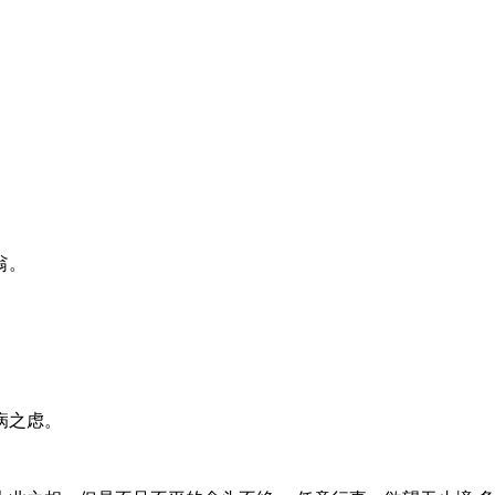
翁。
病之虑。