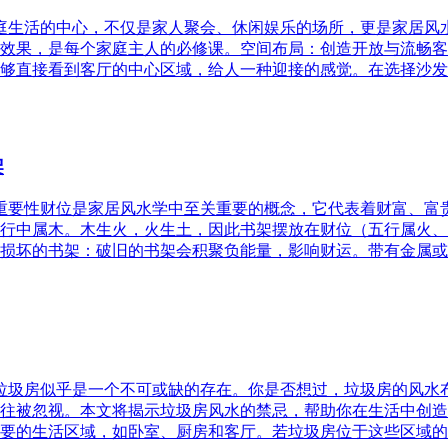
家庭生活的中心，不仅是家人聚会、休闲娱乐的场所，更是家居
效果，是每个家庭主人的必修课。空间布局：创造开放与流畅客
够直接看到客厅的中心区域，给人一种迎接的感觉。在选择沙发
架
的重要性财位是家居风水学中至关重要的概念，它代表着财富、
行中属木。木生火，火生土，因此书架摆放在财位（五行属火、
损坏的书架：破旧的书架会积聚负能量，影响财运。带有金属或
，垃圾房似乎是一个不可或缺的存在。你是否想过，垃圾房的风
往被忽视。本文将揭示垃圾房风水的禁忌，帮助你在生活中创造
要的生活区域，如卧室、厨房和客厅。若垃圾房位于这些区域的