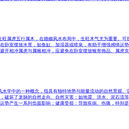
五行生旺属虎五行属木，在婚姻风水布局中，生旺木气尤为重要。
在卧室摆放水景，如鱼缸、加湿器或喷泉，有助于增强感情运势
避开相冲属虎与属猴相冲，应避免在卧室摆放猴形饰品。属虎克
是风水学中的一种概念，指具有独特地势与能量流动的自然景观
，破坏了龙脉的自然走向。自然灾害：如地震、洪水、泥石流等
运势产生一系列负面影响：健康受损：导致疾病、伤痛，特别是