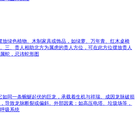
可摆放绿色植物、木制家具或饰品，如绿萝、万年青、红木桌椅
。三、贵人相助北方为属虎的贵人方位，可在此方位摆放贵人
属蛇，忌讳蛇形图
。它如同一条蜿蜒起伏的巨龙，承载着生机与祥瑞。成因龙脉破损
，导致龙脉断裂或偏斜。外部因素：如高压电塔、垃圾场等，
呼吸系统