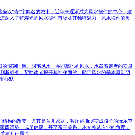
这座以“寿”字闻名的城市，近年来逐渐成为风水摆件的中心。这
您深入了解寿光的风水摆件市场及其独特魅力。风水摆件的奥
与阳的深刻理解。阴宅风水，亦即墓地的风水，承载着逝者的安息
判断标准，帮助读者揭开其神秘面纱。阴宅风水的基本原则阴
潜移默
家庭结构的改变，尤其是育儿家庭，客厅逐渐演变成孩子的玩乐空
家庭运势、成员健康，甚至亲子关系。本文将从专业的角度，
质与五行属性