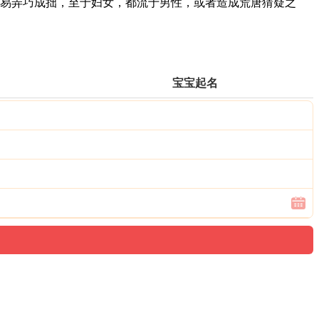
易弄巧成拙，至于妇女，都流于男性，或者造成荒唐猜疑之
宝宝起名