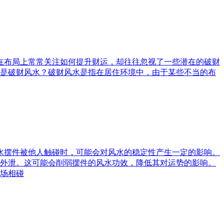
庭在布局上常常关注如何提升财运，却往往忽视了一些潜在的破财
是破财风水？破财风水是指在居住环境中，由于某些不当的布
风水摆件被他人触碰时，可能会对风水的稳定性产生一定的影响。
外泄。这可能会削弱摆件的风水功效，降低其对运势的影响。
场相碰