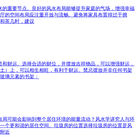
风水的重要节点。良好的风水布局能够提升家庭的气场，增强幸福
厅的空间布局应注重开放与流畅。避免将家具布置得过于拥
和茶几时，建议
富贵和财运。选择合适的财位，并摆放吉祥物品，可以增强财运，
土）上，可以相生相旺，有利于财运。禁忌摆放并非任何书架
玻璃元素的书架：
水布局可能会影响到整个居住环境的能量流动？风水学讲究人与环
一个更和谐的居住空间。垃圾房的位置选择垃圾房的位置是风
附近