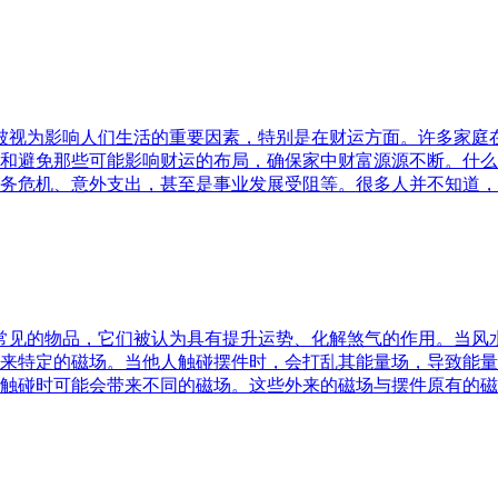
水被视为影响人们生活的重要因素，特别是在财运方面。许多家
和避免那些可能影响财运的布局，确保家中财富源源不断。什么
务危机、意外支出，甚至是事业发展受阻等。很多人并不知道，
中常见的物品，它们被认为具有提升运势、化解煞气的作用。当
来特定的磁场。当他人触碰摆件时，会打乱其能量场，导致能量
触碰时可能会带来不同的磁场。这些外来的磁场与摆件原有的磁