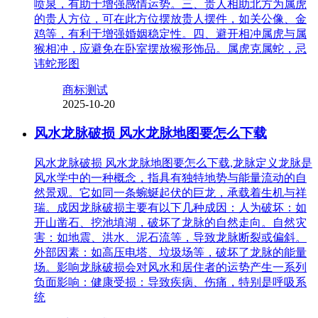
喷泉，有助于增强感情运势。三、贵人相助北方为属虎
的贵人方位，可在此方位摆放贵人摆件，如关公像、金
鸡等，有利于增强婚姻稳定性。四、避开相冲属虎与属
猴相冲，应避免在卧室摆放猴形饰品。属虎克属蛇，忌
讳蛇形图
商标测试
2025-10-20
风水龙脉破损 风水龙脉地图要怎么下载
风水龙脉破损 风水龙脉地图要怎么下载,龙脉定义龙脉是
风水学中的一种概念，指具有独特地势与能量流动的自
然景观。它如同一条蜿蜒起伏的巨龙，承载着生机与祥
瑞。成因龙脉破损主要有以下几种成因：人为破坏：如
开山凿石、挖池填湖，破坏了龙脉的自然走向。自然灾
害：如地震、洪水、泥石流等，导致龙脉断裂或偏斜。
外部因素：如高压电塔、垃圾场等，破坏了龙脉的能量
场。影响龙脉破损会对风水和居住者的运势产生一系列
负面影响：健康受损：导致疾病、伤痛，特别是呼吸系
统