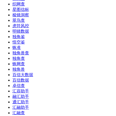
织网查
星图信标
棱镜洞察
翠鸟查
虎符风控
明镜数据
独角鉴
悟空鉴
蛛准
独角兽查
独角查
蛛网查
独角兽
百信大数据
百信数据
卓信查
汇容助手
融汇助手
通汇助手
汇融助手
汇融查