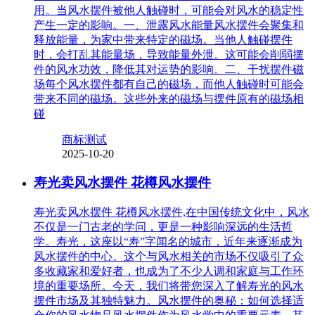
用。当风水摆件被他人触碰时，可能会对风水的稳定性
产生一定的影响。一、泄露风水能量风水摆件会聚集和
释放能量，为家中带来特定的磁场。当他人触碰摆件
时，会打乱其能量场，导致能量外泄。这可能会削弱摆
件的风水功效，降低其对运势的影响。二、干扰摆件磁
场每个风水摆件都有自己的磁场，而他人触碰时可能会
带来不同的磁场。这些外来的磁场与摆件原有的磁场相
碰
商标测试
2025-10-20
寿光卖风水摆件 花樽风水摆件
寿光卖风水摆件 花樽风水摆件,在中国传统文化中，风水
不仅是一门古老的学问，更是一种影响深远的生活哲
学。寿光，这座以“寿”字闻名的城市，近年来逐渐成为
风水摆件的中心。这个与风水相关的市场不仅吸引了众
多收藏家和爱好者，也成为了不少人调和家庭与工作环
境的重要场所。今天，我们将带您深入了解寿光的风水
摆件市场及其独特魅力。风水摆件的奥秘：如何选择适