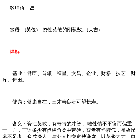
数理值：
25
签语：(英俊)：资性英敏的刚毅数。(大吉)
详解：
基业：君臣、首领、福星、文昌、企业、财禄、技艺、财
库、进田。
健康：健康自在，三才善良者可望长寿。
含义：资性英敏，有奇特的才智， 唯性情不平衡而偏重
于一方，言语多少有点棱角柔中带硬，或者有怪脾气，是故涵
养不足者，多成怪人，与外人打交道缺谦虚。以英俊之才，自