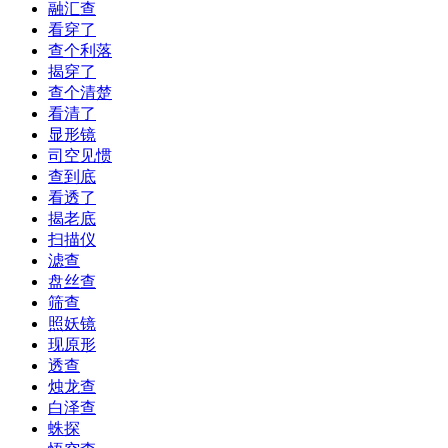
融汇查
看穿了
查个利落
揭穿了
查个清楚
看清了
显形镜
司空见惯
查到底
看透了
揭老底
扫描仪
滤查
盘丝查
筛查
照妖镜
现原形
透查
烛龙查
白泽查
蛛探