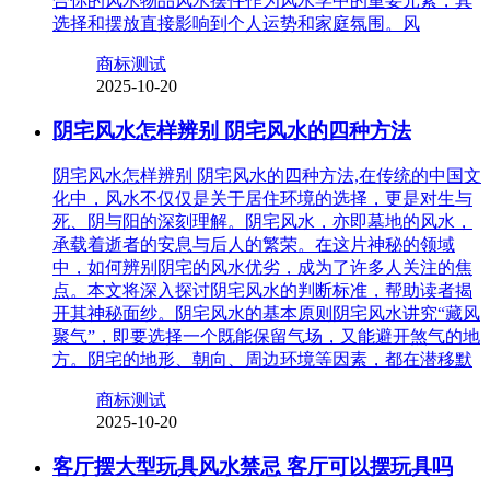
合你的风水物品风水摆件作为风水学中的重要元素，其
选择和摆放直接影响到个人运势和家庭氛围。风
商标测试
2025-10-20
阴宅风水怎样辨别 阴宅风水的四种方法
阴宅风水怎样辨别 阴宅风水的四种方法,在传统的中国文
化中，风水不仅仅是关于居住环境的选择，更是对生与
死、阴与阳的深刻理解。阴宅风水，亦即墓地的风水，
承载着逝者的安息与后人的繁荣。在这片神秘的领域
中，如何辨别阴宅的风水优劣，成为了许多人关注的焦
点。本文将深入探讨阴宅风水的判断标准，帮助读者揭
开其神秘面纱。阴宅风水的基本原则阴宅风水讲究“藏风
聚气”，即要选择一个既能保留气场，又能避开煞气的地
方。阴宅的地形、朝向、周边环境等因素，都在潜移默
商标测试
2025-10-20
客厅摆大型玩具风水禁忌 客厅可以摆玩具吗