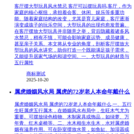
客厅摆大型玩具风水禁忌 客厅可以摆玩具吗,客厅，作为
家庭的核心枢纽，承担着会客、休闲、娱乐等多重功
能。随着家庭结构的改变，尤其是育儿家庭，客厅逐渐
演变成孩子的玩乐空间，大型玩具的出现也愈发普遍。
在客厅摆放大型玩具并非随意之举，背后隐藏着诸多风
水禁忌，稍有不慎，可能会影响家庭运势、成员健康，
甚至亲子关系。本文将从专业的角度，剖析客厅摆放大
型玩具的风水讲究，助你打造一个既能满足孩子需求，
又能提升居家气场的和谐空间。一、大型玩具的材质与
五行属性
商标测试
2025-10-20
属虎婚姻风水局 属虎的72岁老人本命年戴什么
属虎婚姻风水局 属虎的72岁老人本命年戴什么,一、五行
生旺属虎五行属木，在婚姻风水布局中，生旺木气尤为
重要。可摆放绿色植物、木制家具或饰品，如绿萝、万
年青、红木桌椅等。二、水木相生水生木，水对属虎婚
姻有滋养作用。可在卧室摆放水景，如鱼缸、加湿器或