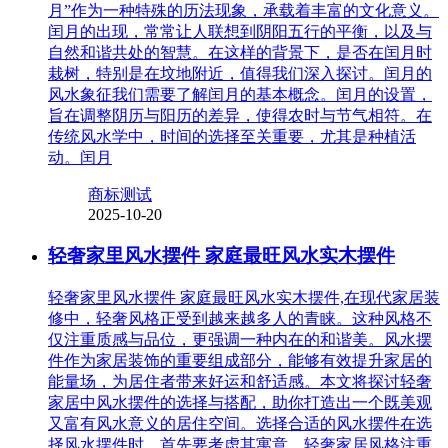
月”作为一种特殊的历法现象，承载着丰富的文化意义。
闰月的出现，常常让人联想到阴阳五行的平衡，以及与
自然和谐共处的智慧。在这样的背景下，是否在闰月时
栽树，特别是在坟地附近，值得我们深入探讨。闰月的
风水象征我们需要了解闰月的基本概念。闰月的设置，
旨在调整阴历与阳历的差异，使得农时与节气相符。在
传统风水学中，时间的选择至关重要，尤其是种植活
动。闰月
商标测试
2025-10-20
轻奢家里风水摆件 家庭最旺风水实木摆件
轻奢家里风水摆件 家庭最旺风水实木摆件,在现代家居装
修中，轻奢风格正受到越来越多人的青睐。这种风格不
仅注重质感与品位，更强调一种内在的和谐美。风水摆
件作为家居装饰的重要组成部分，能够有效提升家居的
能量场，为居住者带来好运和舒适感。本文将探讨轻奢
家居中风水摆件的选择与搭配，助你打造出一个既美观
又富有风水意义的居住空间。选择合适的风水摆件在选
择风水摆件时，首先要考虑其寓意。轻奢家居风格注重