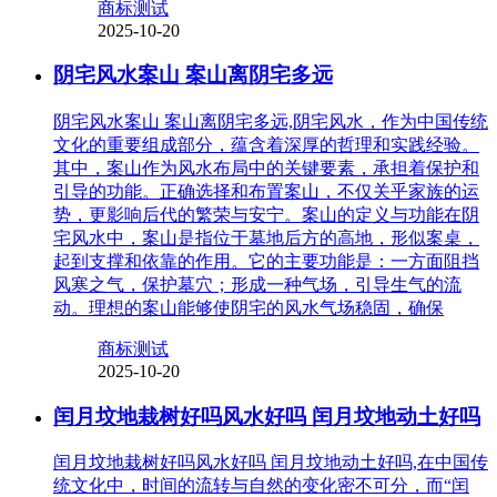
商标测试
2025-10-20
阴宅风水案山 案山离阴宅多远
阴宅风水案山 案山离阴宅多远,阴宅风水，作为中国传统
文化的重要组成部分，蕴含着深厚的哲理和实践经验。
其中，案山作为风水布局中的关键要素，承担着保护和
引导的功能。正确选择和布置案山，不仅关乎家族的运
势，更影响后代的繁荣与安宁。案山的定义与功能在阴
宅风水中，案山是指位于墓地后方的高地，形似案桌，
起到支撑和依靠的作用。它的主要功能是：一方面阻挡
风寒之气，保护墓穴；形成一种气场，引导生气的流
动。理想的案山能够使阴宅的风水气场稳固，确保
商标测试
2025-10-20
闰月坟地栽树好吗风水好吗 闰月坟地动土好吗
闰月坟地栽树好吗风水好吗 闰月坟地动土好吗,在中国传
统文化中，时间的流转与自然的变化密不可分，而“闰