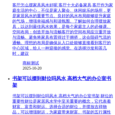
客厅怎么摆家具风水好呢 客厅十大必备家具,客厅作为家
庭生活的中心，不仅是家人聚会、休闲娱乐的场所，更
是家居风水的重要节点。良好的风水布局能够提升家庭
的气场，增强幸福感与和谐氛围。了解如何合理摆放家
具，以达到最佳风水效果，是每个家庭主人的必修课。
空间布局：创造开放与流畅客厅的空间布局应注重开放
与流畅。避免将家具布置得过于拥挤，这会阻碍气流的
通畅。理想的布局是确保从入口处能够直接看到客厅的
中心区域，给人一种迎接的感觉。在选择沙发和茶几
时，建议
商标测试
2025-10-20
书架可以摆到财位吗风水 高档大气的办公室书
架
书架可以摆到财位吗风水 高档大气的办公室书架,财位的
重要性财位是家居风水学中至关重要的概念，它代表着
财富、富贵和财运。选择合适的财位，并摆放吉祥物
品，可以增强财运，为家庭带来财富。书架的五行属性