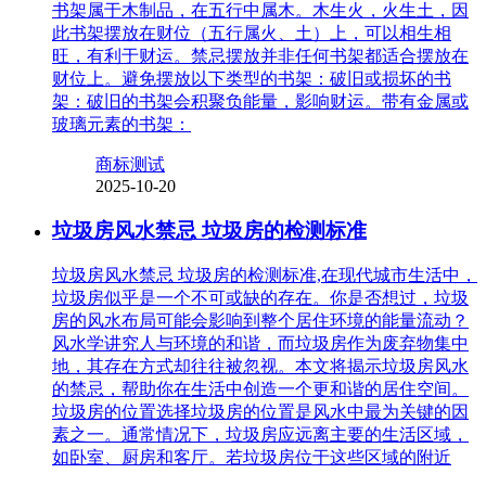
书架属于木制品，在五行中属木。木生火，火生土，因
此书架摆放在财位（五行属火、土）上，可以相生相
旺，有利于财运。禁忌摆放并非任何书架都适合摆放在
财位上。避免摆放以下类型的书架：破旧或损坏的书
架：破旧的书架会积聚负能量，影响财运。带有金属或
玻璃元素的书架：
商标测试
2025-10-20
垃圾房风水禁忌 垃圾房的检测标准
垃圾房风水禁忌 垃圾房的检测标准,在现代城市生活中，
垃圾房似乎是一个不可或缺的存在。你是否想过，垃圾
房的风水布局可能会影响到整个居住环境的能量流动？
风水学讲究人与环境的和谐，而垃圾房作为废弃物集中
地，其存在方式却往往被忽视。本文将揭示垃圾房风水
的禁忌，帮助你在生活中创造一个更和谐的居住空间。
垃圾房的位置选择垃圾房的位置是风水中最为关键的因
素之一。通常情况下，垃圾房应远离主要的生活区域，
如卧室、厨房和客厅。若垃圾房位于这些区域的附近