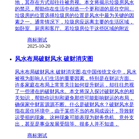
地，其存在方式却往往被忽视。本文将揭示垃圾房风水
的禁忌，帮助你在生活中创造一个更和谐的居住空间。
垃圾房的位置选择垃圾房的位置是风水中最为关键的因
素之一。通常情况下，垃圾房应远离主要的生活区域，
如卧室、厨房和客厅。若垃圾房位于这些区域的附近
商标测试
2025-10-20
风水布局破财风水 破财消灾图
风水布局破财风水 破财消灾图,在中国传统文化中，风水
被视为影响人们生活的重要因素，特别是在财运方面。
许多家庭在布局上常常关注如何提升财运，却往往忽视
了一些潜在的破财风水。本文将深入探讨破财风水的相
关知识，帮助你识别和避免那些可能影响财运的布局，
确保家中财富源源不断。什么是破财风水？破财风水是
指在居住环境中，由于某些不当的布局或设计，导致财
运受损的现象。这种现象可能表现为财务危机、意外支
出，甚至是事业发展受阻等。很多人并不知道，
商标测试