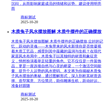
沉闷，从而影响家庭成员的情绪和运势。建议使用明亮
而
商标测试
2025-10-20
木质兔子风水摆放图解 木质牛摆件的正确摆放
木质兔子风水摆放图解 木质牛摆件的正确摆放,尘封的记
忆，跃动的灵魂——木兔带来的风水新境你是否曾凝视
着木质工艺品，感受到其中蕴藏的温润与生机？在现代
家居风水布局中，木质兔子以其独特的材质和象征意
义，悄然扮演着举足轻重的角色。它不仅仅是一件装饰
品，更是一座连接自然与心灵的桥梁，一个激活空间能
量、提升个人运势的风水密码。本文将为你揭秘木质兔
子风水摆放的奥秘，通过图解形式，深入剖析其材质选
择、造型寓意、方位禁忌，助你雕琢生机，跃动好运。
准备好跟随
商标测试
2025-10-20