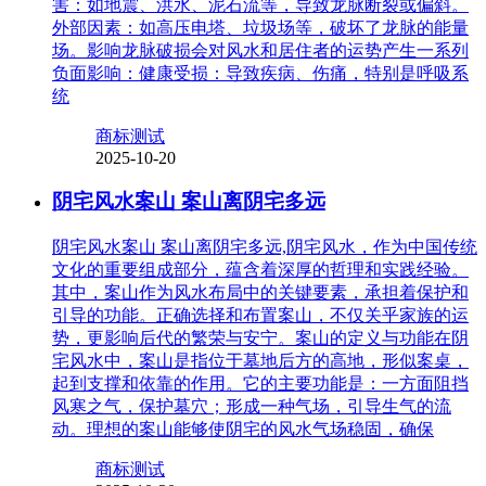
害：如地震、洪水、泥石流等，导致龙脉断裂或偏斜。
外部因素：如高压电塔、垃圾场等，破坏了龙脉的能量
场。影响龙脉破损会对风水和居住者的运势产生一系列
负面影响：健康受损：导致疾病、伤痛，特别是呼吸系
统
商标测试
2025-10-20
阴宅风水案山 案山离阴宅多远
阴宅风水案山 案山离阴宅多远,阴宅风水，作为中国传统
文化的重要组成部分，蕴含着深厚的哲理和实践经验。
其中，案山作为风水布局中的关键要素，承担着保护和
引导的功能。正确选择和布置案山，不仅关乎家族的运
势，更影响后代的繁荣与安宁。案山的定义与功能在阴
宅风水中，案山是指位于墓地后方的高地，形似案桌，
起到支撑和依靠的作用。它的主要功能是：一方面阻挡
风寒之气，保护墓穴；形成一种气场，引导生气的流
动。理想的案山能够使阴宅的风水气场稳固，确保
商标测试