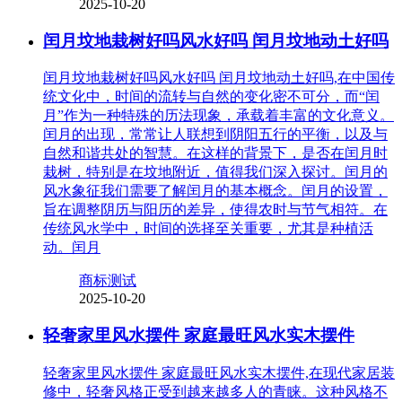
2025-10-20
闰月坟地栽树好吗风水好吗 闰月坟地动土好吗
闰月坟地栽树好吗风水好吗 闰月坟地动土好吗,在中国传
统文化中，时间的流转与自然的变化密不可分，而“闰
月”作为一种特殊的历法现象，承载着丰富的文化意义。
闰月的出现，常常让人联想到阴阳五行的平衡，以及与
自然和谐共处的智慧。在这样的背景下，是否在闰月时
栽树，特别是在坟地附近，值得我们深入探讨。闰月的
风水象征我们需要了解闰月的基本概念。闰月的设置，
旨在调整阴历与阳历的差异，使得农时与节气相符。在
传统风水学中，时间的选择至关重要，尤其是种植活
动。闰月
商标测试
2025-10-20
轻奢家里风水摆件 家庭最旺风水实木摆件
轻奢家里风水摆件 家庭最旺风水实木摆件,在现代家居装
修中，轻奢风格正受到越来越多人的青睐。这种风格不