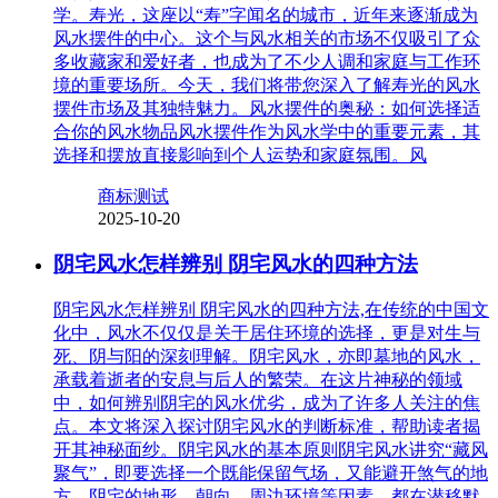
学。寿光，这座以“寿”字闻名的城市，近年来逐渐成为
风水摆件的中心。这个与风水相关的市场不仅吸引了众
多收藏家和爱好者，也成为了不少人调和家庭与工作环
境的重要场所。今天，我们将带您深入了解寿光的风水
摆件市场及其独特魅力。风水摆件的奥秘：如何选择适
合你的风水物品风水摆件作为风水学中的重要元素，其
选择和摆放直接影响到个人运势和家庭氛围。风
商标测试
2025-10-20
阴宅风水怎样辨别 阴宅风水的四种方法
阴宅风水怎样辨别 阴宅风水的四种方法,在传统的中国文
化中，风水不仅仅是关于居住环境的选择，更是对生与
死、阴与阳的深刻理解。阴宅风水，亦即墓地的风水，
承载着逝者的安息与后人的繁荣。在这片神秘的领域
中，如何辨别阴宅的风水优劣，成为了许多人关注的焦
点。本文将深入探讨阴宅风水的判断标准，帮助读者揭
开其神秘面纱。阴宅风水的基本原则阴宅风水讲究“藏风
聚气”，即要选择一个既能保留气场，又能避开煞气的地
方。阴宅的地形、朝向、周边环境等因素，都在潜移默