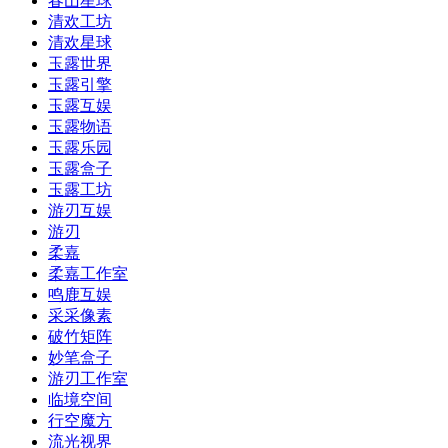
春山星球
清欢工坊
清欢星球
玉露世界
玉露引擎
玉露互娱
玉露物语
玉露乐园
玉露盒子
玉露工坊
游刃互娱
游刃
柔嘉
柔嘉工作室
鸣鹿互娱
采采像素
破竹矩阵
妙笔盒子
游刃工作室
临境空间
行空魔方
流光视界