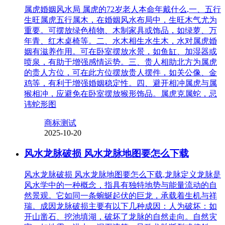
属虎婚姻风水局 属虎的72岁老人本命年戴什么,一、五行
生旺属虎五行属木，在婚姻风水布局中，生旺木气尤为
重要。可摆放绿色植物、木制家具或饰品，如绿萝、万
年青、红木桌椅等。二、水木相生水生木，水对属虎婚
姻有滋养作用。可在卧室摆放水景，如鱼缸、加湿器或
喷泉，有助于增强感情运势。三、贵人相助北方为属虎
的贵人方位，可在此方位摆放贵人摆件，如关公像、金
鸡等，有利于增强婚姻稳定性。四、避开相冲属虎与属
猴相冲，应避免在卧室摆放猴形饰品。属虎克属蛇，忌
讳蛇形图
商标测试
2025-10-20
风水龙脉破损 风水龙脉地图要怎么下载
风水龙脉破损 风水龙脉地图要怎么下载,龙脉定义龙脉是
风水学中的一种概念，指具有独特地势与能量流动的自
然景观。它如同一条蜿蜒起伏的巨龙，承载着生机与祥
瑞。成因龙脉破损主要有以下几种成因：人为破坏：如
开山凿石、挖池填湖，破坏了龙脉的自然走向。自然灾