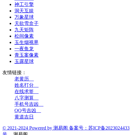
神工引擎
洞天互娱
万象星球
天欲雪盒子
九天矩阵
松间像素
玉生烟视界
一夜鱼龙
青玉案像素
玉露星球
友情链接：
老黄历__
姓名打分__
在线求签__
八字测算__
手机号吉凶__
QQ号吉凶__
黄道吉日
© 2021-2024 Powered by 测易阁 备案号：苏ICP备2023024433
号
测易阁