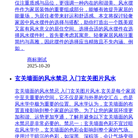
仅注重质感与品位，更强调一种内在的和谐美。风水摆
件作为家居装饰的重要组成部分，能够有效提升家居的
能量场，为居住者带来好运和舒适感。本文将探讨轻奢
家居中风水摆件的选择与搭配，助你打造出一个既美观
又富有风水意义的居住空间。选择合适的风水摆件在选
择风水摆件时，首先要考虑其寓意。轻奢家居风格注重
简约与高雅，因此摆件的选择应当精致且不失内涵。例
如，
商标测试
2025-10-20
玄关墙面的风水禁忌 入门玄关图片风水
玄关墙面的风水禁忌 入门玄关图片风水,玄关是每个家居
中至关重要的空间，它不仅是家与外界的交汇点，也是
风水学中极为重要的位置。风水学认为，玄关墙面的布
置直接影响到整个家庭的运势。为了让您的家居环境更
加和谐、运势更加亨通，了解并避免以下玄关墙面的风
水禁忌是非常必要的。禁忌一：玄关墙面色彩不宜过暗
在风水学中，玄关墙面的色彩会影响到整个家的气场。
使用过于暗沉的色彩，如深黑、深棕等，会让气场变得