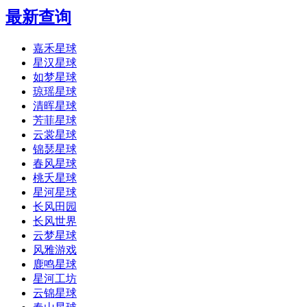
最新查询
嘉禾星球
星汉星球
如梦星球
琼瑶星球
清晖星球
芳菲星球
云裳星球
锦瑟星球
春风星球
桃夭星球
星河星球
长风田园
长风世界
云梦星球
风雅游戏
鹿鸣星球
星河工坊
云锦星球