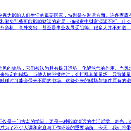
水被视为影响人们生活的重要因素，特别是在财运方面。许多家
和避免那些可能影响财运的布局，确保家中财富源源不断。什么
务危机、意外支出，甚至是事业发展受阻等。很多人并不知道，
中常见的物品，它们被认为具有提升运势、化解煞气的作用。当
来特定的磁场。当他人触碰摆件时，会打乱其能量场，导致能量
触碰时可能会带来不同的磁场。这些外来的磁场与摆件原有的磁
水不仅是一门古老的学问，更是一种影响深远的生活哲学。寿光，
成为了不少人调和家庭与工作环境的重要场所。今天，我们将带