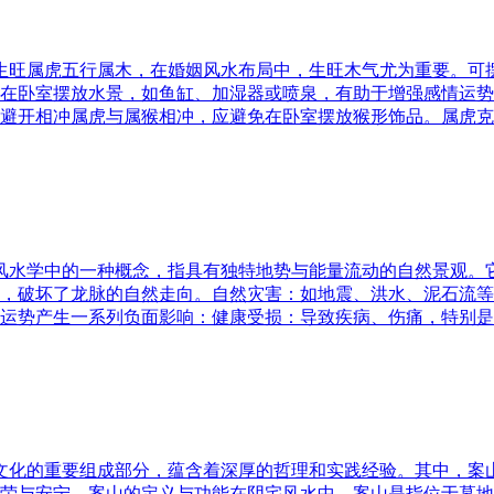
五行生旺属虎五行属木，在婚姻风水布局中，生旺木气尤为重要。
在卧室摆放水景，如鱼缸、加湿器或喷泉，有助于增强感情运势
避开相冲属虎与属猴相冲，应避免在卧室摆放猴形饰品。属虎克
是风水学中的一种概念，指具有独特地势与能量流动的自然景观
，破坏了龙脉的自然走向。自然灾害：如地震、洪水、泥石流等
运势产生一系列负面影响：健康受损：导致疾病、伤痛，特别是
统文化的重要组成部分，蕴含着深厚的哲理和实践经验。其中，
荣与安宁。案山的定义与功能在阴宅风水中，案山是指位于墓地