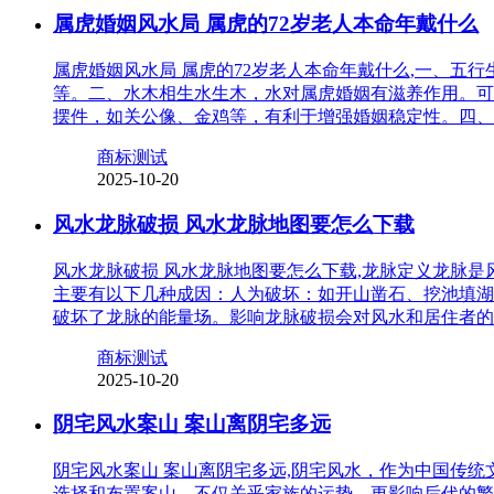
属虎婚姻风水局 属虎的72岁老人本命年戴什么
属虎婚姻风水局 属虎的72岁老人本命年戴什么,一、
等。二、水木相生水生木，水对属虎婚姻有滋养作用。可
摆件，如关公像、金鸡等，有利于增强婚姻稳定性。四、
商标测试
2025-10-20
风水龙脉破损 风水龙脉地图要怎么下载
风水龙脉破损 风水龙脉地图要怎么下载,龙脉定义龙脉
主要有以下几种成因：人为破坏：如开山凿石、挖池填湖
破坏了龙脉的能量场。影响龙脉破损会对风水和居住者的
商标测试
2025-10-20
阴宅风水案山 案山离阴宅多远
阴宅风水案山 案山离阴宅多远,阴宅风水，作为中国传
选择和布置案山，不仅关乎家族的运势，更影响后代的繁