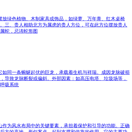
可摆放绿色植物、木制家具或饰品，如绿萝、万年青、红木桌椅
。三、贵人相助北方为属虎的贵人方位，可在此方位摆放贵人
属蛇，忌讳蛇形图
。它如同一条蜿蜒起伏的巨龙，承载着生机与祥瑞。成因龙脉破损
，导致龙脉断裂或偏斜。外部因素：如高压电塔、垃圾场等，
呼吸系统
案山作为风水布局中的关键要素，承担着保护和引导的功能。正确
后方的高地，形似案桌，起到支撑和依靠的作用。它的主要功