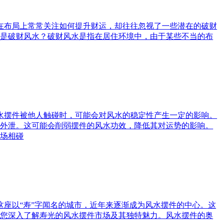
庭在布局上常常关注如何提升财运，却往往忽视了一些潜在的破财
是破财风水？破财风水是指在居住环境中，由于某些不当的布
风水摆件被他人触碰时，可能会对风水的稳定性产生一定的影响。
外泄。这可能会削弱摆件的风水功效，降低其对运势的影响。
场相碰
这座以“寿”字闻名的城市，近年来逐渐成为风水摆件的中心。这
您深入了解寿光的风水摆件市场及其独特魅力。风水摆件的奥