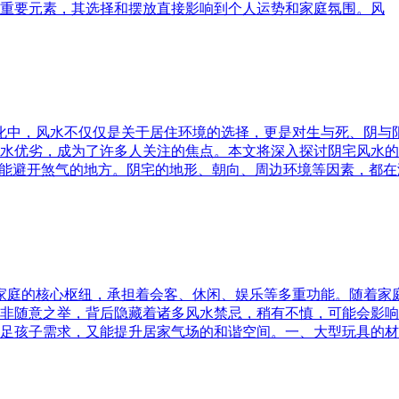
重要元素，其选择和摆放直接影响到个人运势和家庭氛围。风
文化中，风水不仅仅是关于居住环境的选择，更是对生与死、阴
水优劣，成为了许多人关注的焦点。本文将深入探讨阴宅风水的
又能避开煞气的地方。阴宅的地形、朝向、周边环境等因素，都在
为家庭的核心枢纽，承担着会客、休闲、娱乐等多重功能。随着
非随意之举，背后隐藏着诸多风水禁忌，稍有不慎，可能会影响
足孩子需求，又能提升居家气场的和谐空间。一、大型玩具的材