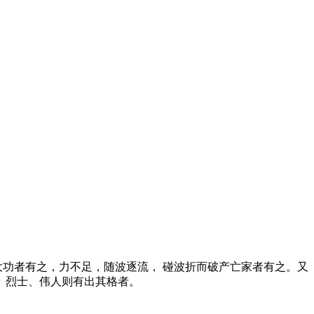
功者有之，力不足，随波逐流， 碰波折而破产亡家者有之。又
、烈士、伟人则有出其格者。