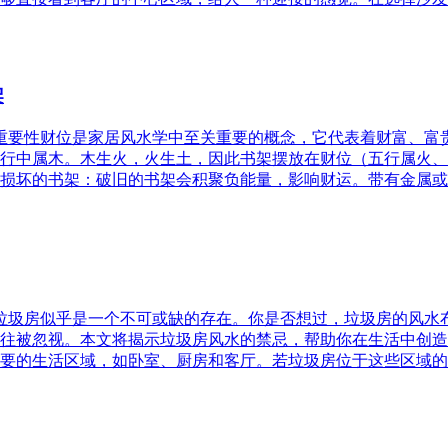
架
的重要性财位是家居风水学中至关重要的概念，它代表着财富、
行中属木。木生火，火生土，因此书架摆放在财位（五行属火、
损坏的书架：破旧的书架会积聚负能量，影响财运。带有金属或
，垃圾房似乎是一个不可或缺的存在。你是否想过，垃圾房的风
往被忽视。本文将揭示垃圾房风水的禁忌，帮助你在生活中创造
要的生活区域，如卧室、厨房和客厅。若垃圾房位于这些区域的