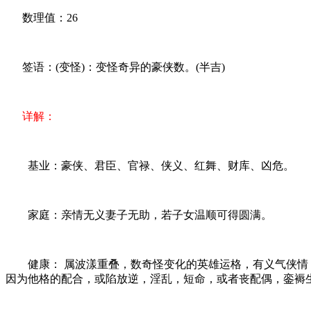
数理值：26
签语：(变怪)：变怪奇异的豪侠数。(半吉)
详解：
基业：豪侠、君臣、官禄、侠义、红舞、财库、凶危。
家庭：亲情无义妻子无助，若子女温顺可得圆满。
健康： 属波漾重叠，数奇怪变化的英雄运格，有义气侠情，
因为他格的配合，或陷放逆，淫乱，短命，或者丧配偶，銮褥