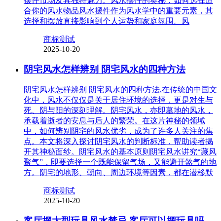
摆件市场及其独特魅力。风水摆件的奥秘：如何选择适
合你的风水物品风水摆件作为风水学中的重要元素，其
选择和摆放直接影响到个人运势和家庭氛围。风
商标测试
2025-10-20
阴宅风水怎样辨别 阴宅风水的四种方法
阴宅风水怎样辨别 阴宅风水的四种方法,在传统的中国文
化中，风水不仅仅是关于居住环境的选择，更是对生与
死、阴与阳的深刻理解。阴宅风水，亦即墓地的风水，
承载着逝者的安息与后人的繁荣。在这片神秘的领域
中，如何辨别阴宅的风水优劣，成为了许多人关注的焦
点。本文将深入探讨阴宅风水的判断标准，帮助读者揭
开其神秘面纱。阴宅风水的基本原则阴宅风水讲究“藏风
聚气”，即要选择一个既能保留气场，又能避开煞气的地
方。阴宅的地形、朝向、周边环境等因素，都在潜移默
商标测试
2025-10-20
客厅摆大型玩具风水禁忌 客厅可以摆玩具吗