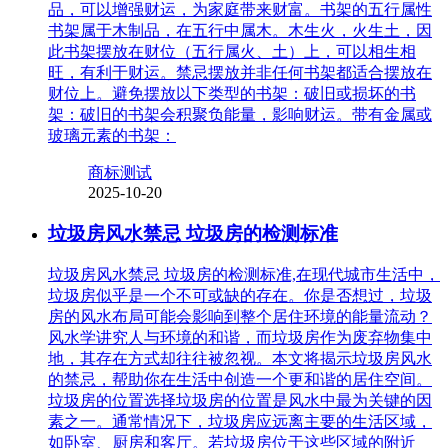
品，可以增强财运，为家庭带来财富。书架的五行属性
书架属于木制品，在五行中属木。木生火，火生土，因
此书架摆放在财位（五行属火、土）上，可以相生相
旺，有利于财运。禁忌摆放并非任何书架都适合摆放在
财位上。避免摆放以下类型的书架：破旧或损坏的书
架：破旧的书架会积聚负能量，影响财运。带有金属或
玻璃元素的书架：
商标测试
2025-10-20
垃圾房风水禁忌 垃圾房的检测标准
垃圾房风水禁忌 垃圾房的检测标准,在现代城市生活中，
垃圾房似乎是一个不可或缺的存在。你是否想过，垃圾
房的风水布局可能会影响到整个居住环境的能量流动？
风水学讲究人与环境的和谐，而垃圾房作为废弃物集中
地，其存在方式却往往被忽视。本文将揭示垃圾房风水
的禁忌，帮助你在生活中创造一个更和谐的居住空间。
垃圾房的位置选择垃圾房的位置是风水中最为关键的因
素之一。通常情况下，垃圾房应远离主要的生活区域，
如卧室、厨房和客厅。若垃圾房位于这些区域的附近