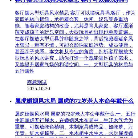
客厅摆大型玩具风水禁忌 客厅可以摆玩具吗,客厅，作为
家庭的核心枢纽，承担着会客、休闲、娱乐等多重功
能。随着家庭结构的改变，尤其是育儿家庭，客厅逐渐
演变成孩子的玩乐空间，大型玩具的出现也愈发普遍。
在客厅摆放大型玩具并非随意之举，背后隐藏着诸多风
水禁忌，稍有不慎，可能会影响家庭运势、成员健康，
甚至亲子关系。本文将从专业的角度，剖析客厅摆放大
型玩具的风水讲究，助你打造一个既能满足孩子需求，
又能提升居家气场的和谐空间。一、大型玩具的材质与
五行属性
商标测试
2025-10-20
属虎婚姻风水局 属虎的72岁老人本命年戴什么
属虎婚姻风水局 属虎的72岁老人本命年戴什么,一、五行
生旺属虎五行属木，在婚姻风水布局中，生旺木气尤为
重要。可摆放绿色植物、木制家具或饰品，如绿萝、万
年青、红木桌椅等。二、水木相生水生木，水对属虎婚