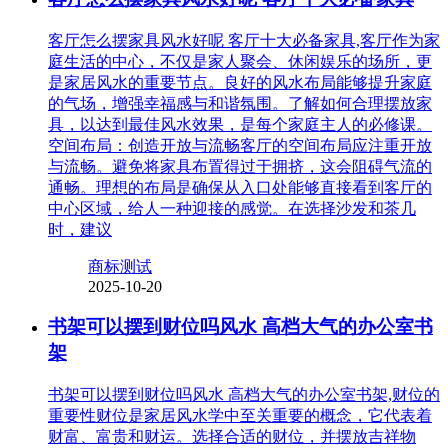
客厅怎么摆家具风水好呢 客厅十大必备家具,客厅作为家
庭生活的中心，不仅是家人聚会、休闲娱乐的场所，更
是家居风水的重要节点。良好的风水布局能够提升家庭
的气场，增强幸福感与和谐氛围。了解如何合理摆放家
具，以达到最佳风水效果，是每个家庭主人的必修课。
空间布局：创造开放与流畅客厅的空间布局应注重开放
与流畅。避免将家具布置得过于拥挤，这会阻碍气流的
通畅。理想的布局是确保从入口处能够直接看到客厅的
中心区域，给人一种迎接的感觉。在选择沙发和茶几
时，建议
商标测试
2025-10-20
书架可以摆到财位吗风水 高档大气的办公室书
架
书架可以摆到财位吗风水 高档大气的办公室书架,财位的
重要性财位是家居风水学中至关重要的概念，它代表着
财富、富贵和财运。选择合适的财位，并摆放吉祥物