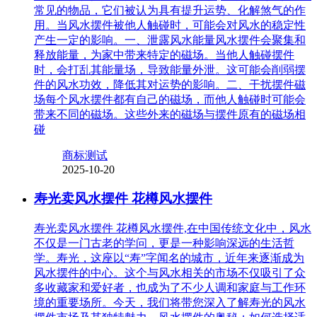
常见的物品，它们被认为具有提升运势、化解煞气的作
用。当风水摆件被他人触碰时，可能会对风水的稳定性
产生一定的影响。一、泄露风水能量风水摆件会聚集和
释放能量，为家中带来特定的磁场。当他人触碰摆件
时，会打乱其能量场，导致能量外泄。这可能会削弱摆
件的风水功效，降低其对运势的影响。二、干扰摆件磁
场每个风水摆件都有自己的磁场，而他人触碰时可能会
带来不同的磁场。这些外来的磁场与摆件原有的磁场相
碰
商标测试
2025-10-20
寿光卖风水摆件 花樽风水摆件
寿光卖风水摆件 花樽风水摆件,在中国传统文化中，风水
不仅是一门古老的学问，更是一种影响深远的生活哲
学。寿光，这座以“寿”字闻名的城市，近年来逐渐成为
风水摆件的中心。这个与风水相关的市场不仅吸引了众
多收藏家和爱好者，也成为了不少人调和家庭与工作环
境的重要场所。今天，我们将带您深入了解寿光的风水