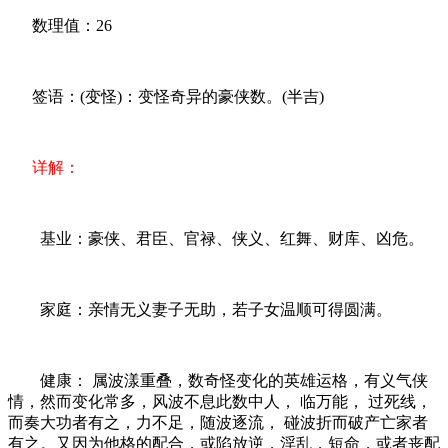
数理值：26
签语：(变怪)：变怪奇异的豪侠数。(半吉)
详解：
基业：豪侠、君臣、官禄、侠义、红舞、财库、凶危。
家庭：亲情无义妻子无助，若子女温顺可得圆满。
健康： 属波漾重叠，数奇怪变化的英雄运格，有义气侠
情，然而变化常多，风波不息此数中人， 临万能， 过死线，
而奏大功者有之，力不足，随波逐流， 碰波折而破产亡家者
有之。又因为他格的配合，或陷放逆，淫乱，短命，或者丧配