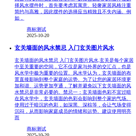
择风水摆件时，首先要考虑其寓意。轻奢家居风格注重
简约与高雅，因此摆件的选择应当精致且不失内涵。例
如，
商标测试
2025-10-20
玄关墙面的风水禁忌 入门玄关图片风水
玄关墙面的风水禁忌 入门玄关图片风水,玄关是每个家居
中至关重要的空间，它不仅是家与外界的交汇点，也是
风水学中极为重要的位置。风水学认为，玄关墙面的布
置直接影响到整个家庭的运势。为了让您的家居环境更
加和谐、运势更加亨通，了解并避免以下玄关墙面的风
水禁忌是非常必要的。禁忌一：玄关墙面色彩不宜过暗
在风水学中，玄关墙面的色彩会影响到整个家的气场。
使用过于暗沉的色彩，如深黑、深棕等，会让气场变得
沉闷，从而影响家庭成员的情绪和运势。建议使用明亮
而
商标测试
2025-10-20