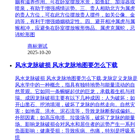
姻有滋养作用。可在卧室摆放水景，如鱼缸、加湿器或
喷泉，有助于增强感情运势。三、贵人相助北方为属虎
的贵人方位，可在此方位摆放贵人摆件，如关公像、金
鸡等，有利于增强婚姻稳定性。四、避开相冲属虎与属
猴相冲，应避免在卧室摆放猴形饰品。属虎克属蛇，忌
讳蛇形图
商标测试
2025-10-20
风水龙脉破损 风水龙脉地图要怎么下载
风水龙脉破损 风水龙脉地图要怎么下载,龙脉定义龙脉是
风水学中的一种概念，指具有独特地势与能量流动的自
然景观。它如同一条蜿蜒起伏的巨龙，承载着生机与祥
瑞。成因龙脉破损主要有以下几种成因：人为破坏：如
开山凿石、挖池填湖，破坏了龙脉的自然走向。自然灾
害：如地震、洪水、泥石流等，导致龙脉断裂或偏斜。
外部因素：如高压电塔、垃圾场等，破坏了龙脉的能量
场。影响龙脉破损会对风水和居住者的运势产生一系列
负面影响：健康受损：导致疾病、伤痛，特别是呼吸系
统