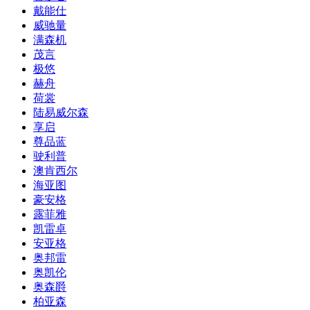
戴能仕
威驰量
满森机
茂言
极悠
赫舟
荷裳
陆易威尔森
享启
尊品蓝
驶利普
澳肯西尔
海亚图
豪安格
露菲雅
凯雷卓
安亚格
奥邦雷
奥凯伦
奥森爵
柏亚森