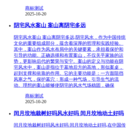
商标测试
2025-10-20
阴宅风水案山 案山离阴宅多远
阴宅风水案山 案山离阴宅多远,阴宅风水，作为中国传统
文化的重要组成部分，蕴含着深厚的哲理和实践经验。
其中，案山作为风水布局中的关键要素，承担着保护和
引导的功能。正确选择和布置案山，不仅关乎家族的运
势，更影响后代的繁荣与安宁。案山的定义与功能在阴
宅风水中，案山是指位于墓地后方的高地，形似案桌，
起到支撑和依靠的作用。它的主要功能是：一方面阻挡
风寒之气，保护墓穴；形成一种气场，引导生气的流
动。理想的案山能够使阴宅的风水气场稳固，确保
商标测试
2025-10-20
闰月坟地栽树好吗风水好吗 闰月坟地动土好吗
闰月坟地栽树好吗风水好吗 闰月坟地动土好吗,在中国传