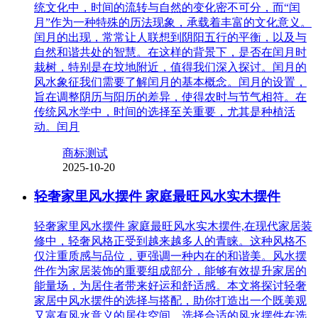
统文化中，时间的流转与自然的变化密不可分，而“闰
月”作为一种特殊的历法现象，承载着丰富的文化意义。
闰月的出现，常常让人联想到阴阳五行的平衡，以及与
自然和谐共处的智慧。在这样的背景下，是否在闰月时
栽树，特别是在坟地附近，值得我们深入探讨。闰月的
风水象征我们需要了解闰月的基本概念。闰月的设置，
旨在调整阴历与阳历的差异，使得农时与节气相符。在
传统风水学中，时间的选择至关重要，尤其是种植活
动。闰月
商标测试
2025-10-20
轻奢家里风水摆件 家庭最旺风水实木摆件
轻奢家里风水摆件 家庭最旺风水实木摆件,在现代家居装
修中，轻奢风格正受到越来越多人的青睐。这种风格不
仅注重质感与品位，更强调一种内在的和谐美。风水摆
件作为家居装饰的重要组成部分，能够有效提升家居的
能量场，为居住者带来好运和舒适感。本文将探讨轻奢
家居中风水摆件的选择与搭配，助你打造出一个既美观
又富有风水意义的居住空间。选择合适的风水摆件在选