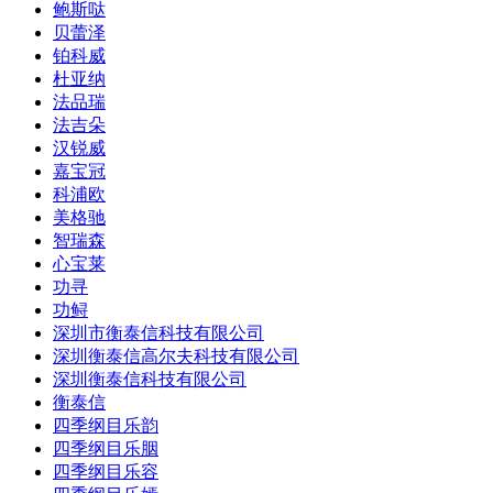
鲍斯哒
贝蕾泽
铂科威
杜亚纳
法品瑞
法吉朵
汉锐威
嘉宝冠
科浦欧
美格驰
智瑞森
心宝莱
功寻
功鲟
深圳市衡泰信科技有限公司
深圳衡泰信高尔夫科技有限公司
深圳衡泰信科技有限公司
衡泰信
四季纲目乐韵
四季纲目乐胭
四季纲目乐容