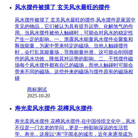
风水摆件被摸了 玄关风水最旺的摆件
风水摆件被摸了 玄关风水最旺的摆件,风水摆件是家居中
常见的物品，它们被认为具有提升运势、化解煞气的作
用。当风水摆件被他人触碰时，可能会对风水的稳定性
产生一定的影响。一、泄露风水能量风水摆件会聚集和
释放能量，为家中带来特定的磁场。当他人触碰摆件
时，会打乱其能量场，导致能量外泄。这可能会削弱摆
件的风水功效，降低其对运势的影响。二、干扰摆件磁
场每个风水摆件都有自己的磁场，而他人触碰时可能会
带来不同的磁场。这些外来的磁场与摆件原有的磁场相
碰
商标测试
2025-10-20
寿光卖风水摆件 花樽风水摆件
寿光卖风水摆件 花樽风水摆件,在中国传统文化中，风水
不仅是一门古老的学问，更是一种影响深远的生活哲
学。寿光，这座以“寿”字闻名的城市，近年来逐渐成为