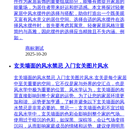
件作为家居装饰的重要组成部分，能够有效提升家居的
能量场，为居住者带来好运和舒适感。本文将探讨轻奢
家居中风水摆件的选择与搭配，助你打造出一个既美观
又富有风水意义的居住空间。选择合适的风水摆件在选
择风水摆件时，首先要考虑其寓意。轻奢家居风格注重
简约与高雅，因此摆件的选择应当精致且不失内涵。例
如，
商标测试
2025-10-20
玄关墙面的风水禁忌 入门玄关图片风水
玄关墙面的风水禁忌 入门玄关图片风水,玄关是每个家居
中至关重要的空间，它不仅是家与外界的交汇点，也是
风水学中极为重要的位置。风水学认为，玄关墙面的布
置直接影响到整个家庭的运势。为了让您的家居环境更
加和谐、运势更加亨通，了解并避免以下玄关墙面的风
水禁忌是非常必要的。禁忌一：玄关墙面色彩不宜过暗
在风水学中，玄关墙面的色彩会影响到整个家的气场。
使用过于暗沉的色彩，如深黑、深棕等，会让气场变得
沉闷，从而影响家庭成员的情绪和运势。建议使用明亮