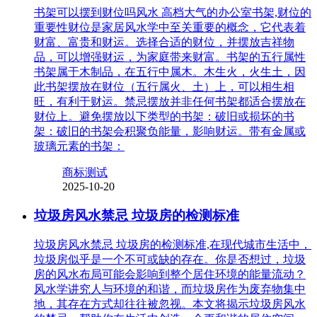
书架可以摆到财位吗风水 高档大气的办公室书架,财位的
重要性财位是家居风水学中至关重要的概念，它代表着
财富、富贵和财运。选择合适的财位，并摆放吉祥物
品，可以增强财运，为家庭带来财富。书架的五行属性
书架属于木制品，在五行中属木。木生火，火生土，因
此书架摆放在财位（五行属火、土）上，可以相生相
旺，有利于财运。禁忌摆放并非任何书架都适合摆放在
财位上。避免摆放以下类型的书架：破旧或损坏的书
架：破旧的书架会积聚负能量，影响财运。带有金属或
玻璃元素的书架：
商标测试
2025-10-20
垃圾房风水禁忌 垃圾房的检测标准
垃圾房风水禁忌 垃圾房的检测标准,在现代城市生活中，
垃圾房似乎是一个不可或缺的存在。你是否想过，垃圾
房的风水布局可能会影响到整个居住环境的能量流动？
风水学讲究人与环境的和谐，而垃圾房作为废弃物集中
地，其存在方式却往往被忽视。本文将揭示垃圾房风水