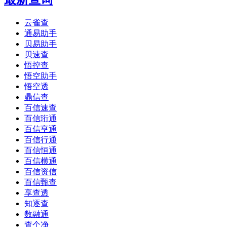
云雀查
通易助手
贝易助手
贝速查
悟控查
悟空助手
悟空透
鼎信查
百信速查
百信珩通
百信亨通
百信行通
百信恒通
百信横通
百信资信
百信甄查
享查透
知逐查
数融通
查个净