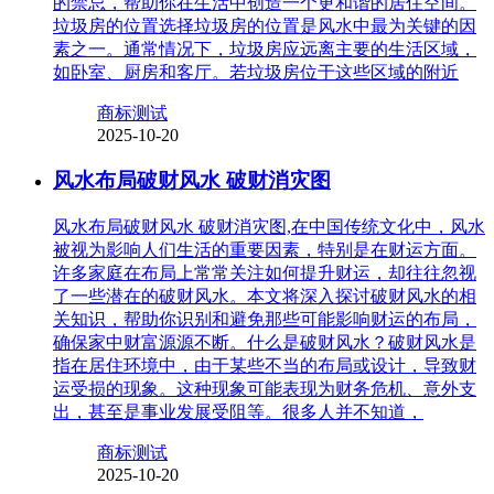
的禁忌，帮助你在生活中创造一个更和谐的居住空间。
垃圾房的位置选择垃圾房的位置是风水中最为关键的因
素之一。通常情况下，垃圾房应远离主要的生活区域，
如卧室、厨房和客厅。若垃圾房位于这些区域的附近
商标测试
2025-10-20
风水布局破财风水 破财消灾图
风水布局破财风水 破财消灾图,在中国传统文化中，风水
被视为影响人们生活的重要因素，特别是在财运方面。
许多家庭在布局上常常关注如何提升财运，却往往忽视
了一些潜在的破财风水。本文将深入探讨破财风水的相
关知识，帮助你识别和避免那些可能影响财运的布局，
确保家中财富源源不断。什么是破财风水？破财风水是
指在居住环境中，由于某些不当的布局或设计，导致财
运受损的现象。这种现象可能表现为财务危机、意外支
出，甚至是事业发展受阻等。很多人并不知道，
商标测试
2025-10-20