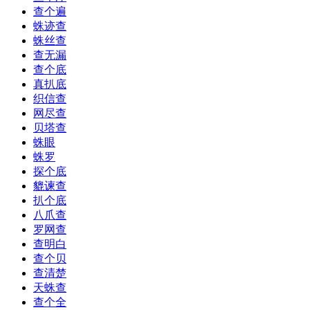
查个遍
蛛迹查
蛛丝查
查无漏
查个底
真扒底
织信查
网尽查
贝塔查
蛛眼
蛛罗
探个底
貔谏查
扒个底
八爪查
罗网查
查明白
查个贝
查清楚
天蛛查
查个全