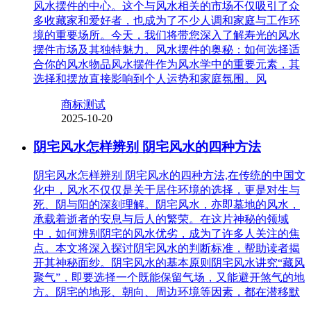
风水摆件的中心。这个与风水相关的市场不仅吸引了众
多收藏家和爱好者，也成为了不少人调和家庭与工作环
境的重要场所。今天，我们将带您深入了解寿光的风水
摆件市场及其独特魅力。风水摆件的奥秘：如何选择适
合你的风水物品风水摆件作为风水学中的重要元素，其
选择和摆放直接影响到个人运势和家庭氛围。风
商标测试
2025-10-20
阴宅风水怎样辨别 阴宅风水的四种方法
阴宅风水怎样辨别 阴宅风水的四种方法,在传统的中国文
化中，风水不仅仅是关于居住环境的选择，更是对生与
死、阴与阳的深刻理解。阴宅风水，亦即墓地的风水，
承载着逝者的安息与后人的繁荣。在这片神秘的领域
中，如何辨别阴宅的风水优劣，成为了许多人关注的焦
点。本文将深入探讨阴宅风水的判断标准，帮助读者揭
开其神秘面纱。阴宅风水的基本原则阴宅风水讲究“藏风
聚气”，即要选择一个既能保留气场，又能避开煞气的地
方。阴宅的地形、朝向、周边环境等因素，都在潜移默