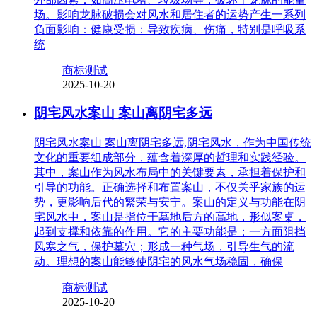
场。影响龙脉破损会对风水和居住者的运势产生一系列
负面影响：健康受损：导致疾病、伤痛，特别是呼吸系
统
商标测试
2025-10-20
阴宅风水案山 案山离阴宅多远
阴宅风水案山 案山离阴宅多远,阴宅风水，作为中国传统
文化的重要组成部分，蕴含着深厚的哲理和实践经验。
其中，案山作为风水布局中的关键要素，承担着保护和
引导的功能。正确选择和布置案山，不仅关乎家族的运
势，更影响后代的繁荣与安宁。案山的定义与功能在阴
宅风水中，案山是指位于墓地后方的高地，形似案桌，
起到支撑和依靠的作用。它的主要功能是：一方面阻挡
风寒之气，保护墓穴；形成一种气场，引导生气的流
动。理想的案山能够使阴宅的风水气场稳固，确保
商标测试
2025-10-20