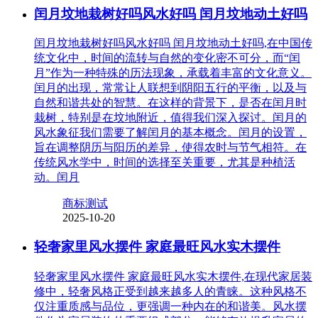
闰月坟地栽树好吗风水好吗 闰月坟地动土好吗
闰月坟地栽树好吗风水好吗 闰月坟地动土好吗,在中国传
统文化中，时间的流转与自然的变化密不可分，而“闰
月”作为一种特殊的历法现象，承载着丰富的文化意义。
闰月的出现，常常让人联想到阴阳五行的平衡，以及与
自然和谐共处的智慧。在这样的背景下，是否在闰月时
栽树，特别是在坟地附近，值得我们深入探讨。闰月的
风水象征我们需要了解闰月的基本概念。闰月的设置，
旨在调整阴历与阳历的差异，使得农时与节气相符。在
传统风水学中，时间的选择至关重要，尤其是种植活
动。闰月
商标测试
2025-10-20
轻奢家里风水摆件 家庭最旺风水实木摆件
轻奢家里风水摆件 家庭最旺风水实木摆件,在现代家居装
修中，轻奢风格正受到越来越多人的青睐。这种风格不
仅注重质感与品位，更强调一种内在的和谐美。风水摆