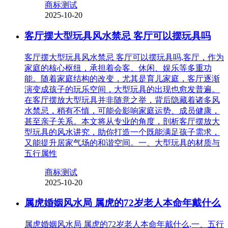
商标测试
2025-10-20
客厅摆大型玩具风水禁忌 客厅可以摆玩具吗
客厅摆大型玩具风水禁忌 客厅可以摆玩具吗,客厅，作为
家庭的核心枢纽，承担着会客、休闲、娱乐等多重功
能。随着家庭结构的改变，尤其是育儿家庭，客厅逐渐
演变成孩子的玩乐空间，大型玩具的出现也愈发普遍。
在客厅摆放大型玩具并非随意之举，背后隐藏着诸多风
水禁忌，稍有不慎，可能会影响家庭运势、成员健康，
甚至亲子关系。本文将从专业的角度，剖析客厅摆放大
型玩具的风水讲究，助你打造一个既能满足孩子需求，
又能提升居家气场的和谐空间。一、大型玩具的材质与
五行属性
商标测试
2025-10-20
属虎婚姻风水局 属虎的72岁老人本命年戴什么
属虎婚姻风水局 属虎的72岁老人本命年戴什么,一、五行