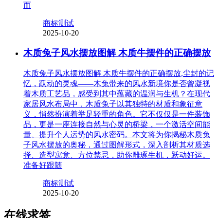
而
商标测试
2025-10-20
木质兔子风水摆放图解 木质牛摆件的正确摆放
木质兔子风水摆放图解 木质牛摆件的正确摆放,尘封的记
忆，跃动的灵魂——木兔带来的风水新境你是否曾凝视
着木质工艺品，感受到其中蕴藏的温润与生机？在现代
家居风水布局中，木质兔子以其独特的材质和象征意
义，悄然扮演着举足轻重的角色。它不仅仅是一件装饰
品，更是一座连接自然与心灵的桥梁，一个激活空间能
量、提升个人运势的风水密码。本文将为你揭秘木质兔
子风水摆放的奥秘，通过图解形式，深入剖析其材质选
择、造型寓意、方位禁忌，助你雕琢生机，跃动好运。
准备好跟随
商标测试
2025-10-20
在线求签