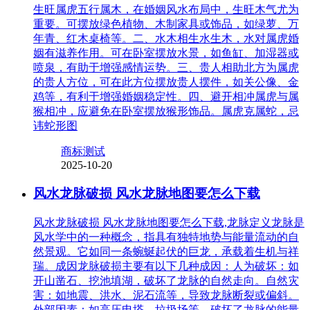
生旺属虎五行属木，在婚姻风水布局中，生旺木气尤为
重要。可摆放绿色植物、木制家具或饰品，如绿萝、万
年青、红木桌椅等。二、水木相生水生木，水对属虎婚
姻有滋养作用。可在卧室摆放水景，如鱼缸、加湿器或
喷泉，有助于增强感情运势。三、贵人相助北方为属虎
的贵人方位，可在此方位摆放贵人摆件，如关公像、金
鸡等，有利于增强婚姻稳定性。四、避开相冲属虎与属
猴相冲，应避免在卧室摆放猴形饰品。属虎克属蛇，忌
讳蛇形图
商标测试
2025-10-20
风水龙脉破损 风水龙脉地图要怎么下载
风水龙脉破损 风水龙脉地图要怎么下载,龙脉定义龙脉是
风水学中的一种概念，指具有独特地势与能量流动的自
然景观。它如同一条蜿蜒起伏的巨龙，承载着生机与祥
瑞。成因龙脉破损主要有以下几种成因：人为破坏：如
开山凿石、挖池填湖，破坏了龙脉的自然走向。自然灾
害：如地震、洪水、泥石流等，导致龙脉断裂或偏斜。
外部因素：如高压电塔、垃圾场等，破坏了龙脉的能量