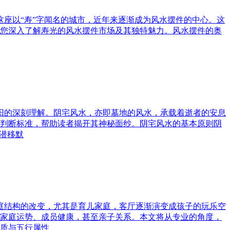
这座以“寿”字闻名的城市，近年来逐渐成为风水摆件的中心。这
您深入了解寿光的风水摆件市场及其独特魅力。风水摆件的奥
与阳的深刻理解。阴宅风水，亦即墓地的风水，承载着逝者的安息
判断标准，帮助读者揭开其神秘面纱。阴宅风水的基本原则阴
潜移默
家庭结构的改变，尤其是育儿家庭，客厅逐渐演变成孩子的玩乐空
家庭运势、成员健康，甚至亲子关系。本文将从专业的角度，
质与五行属性