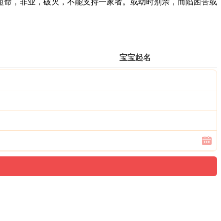
命，非业，破灭，不能支持一家者。或幼时别亲，而陷困苦或
宝宝起名