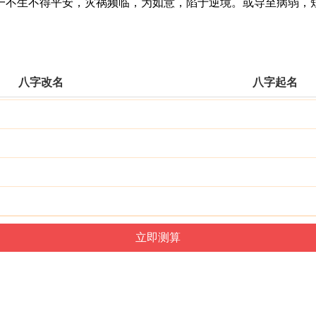
不生不得平安，灾祸频临，为如意，陷于逆境。或导至病弱，短
八字改名
八字起名