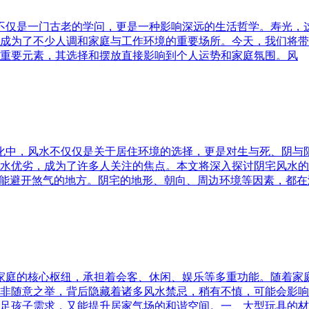
水不仅是一门古老的学问，更是一种影响深远的生活哲学。寿光，
成为了不少人调和家庭与工作环境的重要场所。今天，我们将带
重要元素，其选择和摆放直接影响到个人运势和家庭氛围。风
文化中，风水不仅仅是关于居住环境的选择，更是对生与死、阴
水优劣，成为了许多人关注的焦点。本文将深入探讨阴宅风水的
又能避开煞气的地方。阴宅的地形、朝向、周边环境等因素，都在
为家庭的核心枢纽，承担着会客、休闲、娱乐等多重功能。随着
非随意之举，背后隐藏着诸多风水禁忌，稍有不慎，可能会影响
足孩子需求，又能提升居家气场的和谐空间。一、大型玩具的材