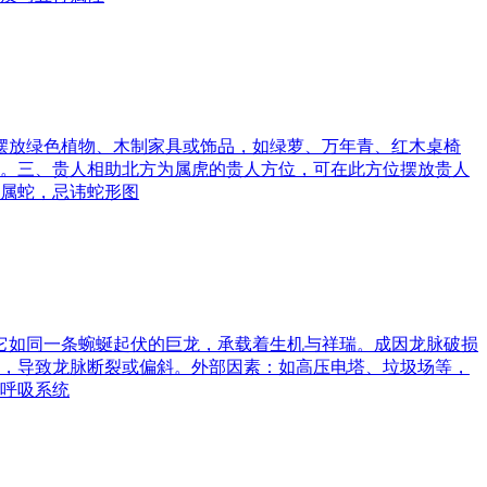
可摆放绿色植物、木制家具或饰品，如绿萝、万年青、红木桌椅
。三、贵人相助北方为属虎的贵人方位，可在此方位摆放贵人
属蛇，忌讳蛇形图
。它如同一条蜿蜒起伏的巨龙，承载着生机与祥瑞。成因龙脉破损
，导致龙脉断裂或偏斜。外部因素：如高压电塔、垃圾场等，
呼吸系统