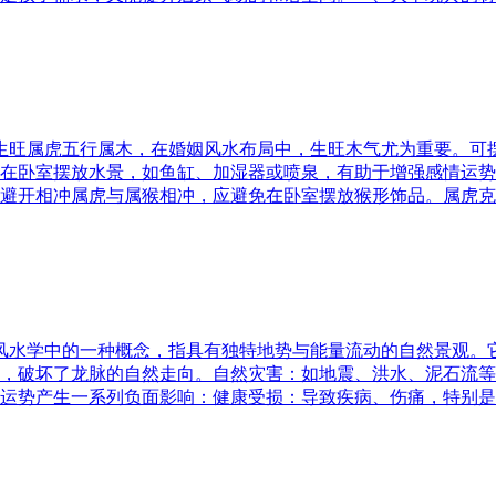
五行生旺属虎五行属木，在婚姻风水布局中，生旺木气尤为重要。
在卧室摆放水景，如鱼缸、加湿器或喷泉，有助于增强感情运势
避开相冲属虎与属猴相冲，应避免在卧室摆放猴形饰品。属虎克
是风水学中的一种概念，指具有独特地势与能量流动的自然景观
，破坏了龙脉的自然走向。自然灾害：如地震、洪水、泥石流等
运势产生一系列负面影响：健康受损：导致疾病、伤痛，特别是