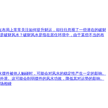
庭在布局上常常关注如何提升财运，却往往忽视了一些潜在的破财
是破财风水？破财风水是指在居住环境中，由于某些不当的布
风水摆件被他人触碰时，可能会对风水的稳定性产生一定的影响。
外泄。这可能会削弱摆件的风水功效，降低其对运势的影响。
场相碰