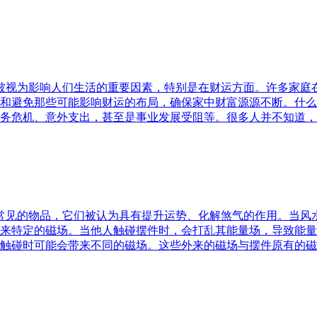
水被视为影响人们生活的重要因素，特别是在财运方面。许多家
和避免那些可能影响财运的布局，确保家中财富源源不断。什么
务危机、意外支出，甚至是事业发展受阻等。很多人并不知道，
中常见的物品，它们被认为具有提升运势、化解煞气的作用。当
来特定的磁场。当他人触碰摆件时，会打乱其能量场，导致能量
触碰时可能会带来不同的磁场。这些外来的磁场与摆件原有的磁