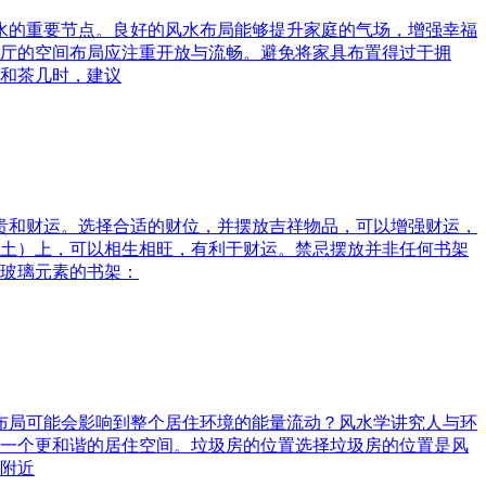
风水的重要节点。良好的风水布局能够提升家庭的气场，增强幸福
厅的空间布局应注重开放与流畅。避免将家具布置得过于拥
和茶几时，建议
富贵和财运。选择合适的财位，并摆放吉祥物品，可以增强财运，
土）上，可以相生相旺，有利于财运。禁忌摆放并非任何书架
玻璃元素的书架：
水布局可能会影响到整个居住环境的能量流动？风水学讲究人与环
一个更和谐的居住空间。垃圾房的位置选择垃圾房的位置是风
附近