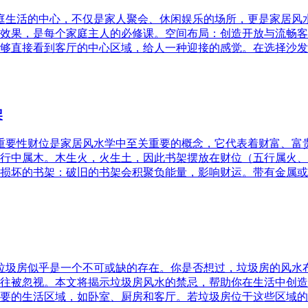
家庭生活的中心，不仅是家人聚会、休闲娱乐的场所，更是家居
效果，是每个家庭主人的必修课。空间布局：创造开放与流畅客
够直接看到客厅的中心区域，给人一种迎接的感觉。在选择沙发
架
的重要性财位是家居风水学中至关重要的概念，它代表着财富、
行中属木。木生火，火生土，因此书架摆放在财位（五行属火、
损坏的书架：破旧的书架会积聚负能量，影响财运。带有金属或
，垃圾房似乎是一个不可或缺的存在。你是否想过，垃圾房的风
往被忽视。本文将揭示垃圾房风水的禁忌，帮助你在生活中创造
要的生活区域，如卧室、厨房和客厅。若垃圾房位于这些区域的