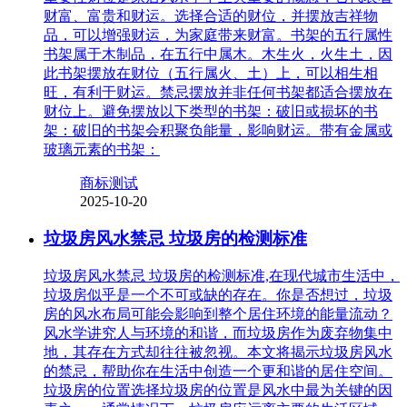
财富、富贵和财运。选择合适的财位，并摆放吉祥物
品，可以增强财运，为家庭带来财富。书架的五行属性
书架属于木制品，在五行中属木。木生火，火生土，因
此书架摆放在财位（五行属火、土）上，可以相生相
旺，有利于财运。禁忌摆放并非任何书架都适合摆放在
财位上。避免摆放以下类型的书架：破旧或损坏的书
架：破旧的书架会积聚负能量，影响财运。带有金属或
玻璃元素的书架：
商标测试
2025-10-20
垃圾房风水禁忌 垃圾房的检测标准
垃圾房风水禁忌 垃圾房的检测标准,在现代城市生活中，
垃圾房似乎是一个不可或缺的存在。你是否想过，垃圾
房的风水布局可能会影响到整个居住环境的能量流动？
风水学讲究人与环境的和谐，而垃圾房作为废弃物集中
地，其存在方式却往往被忽视。本文将揭示垃圾房风水
的禁忌，帮助你在生活中创造一个更和谐的居住空间。
垃圾房的位置选择垃圾房的位置是风水中最为关键的因