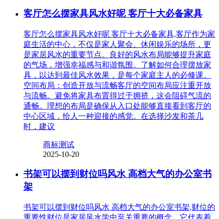
客厅怎么摆家具风水好呢 客厅十大必备家具
客厅怎么摆家具风水好呢 客厅十大必备家具,客厅作为家
庭生活的中心，不仅是家人聚会、休闲娱乐的场所，更
是家居风水的重要节点。良好的风水布局能够提升家庭
的气场，增强幸福感与和谐氛围。了解如何合理摆放家
具，以达到最佳风水效果，是每个家庭主人的必修课。
空间布局：创造开放与流畅客厅的空间布局应注重开放
与流畅。避免将家具布置得过于拥挤，这会阻碍气流的
通畅。理想的布局是确保从入口处能够直接看到客厅的
中心区域，给人一种迎接的感觉。在选择沙发和茶几
时，建议
商标测试
2025-10-20
书架可以摆到财位吗风水 高档大气的办公室书
架
书架可以摆到财位吗风水 高档大气的办公室书架,财位的
重要性财位是家居风水学中至关重要的概念，它代表着