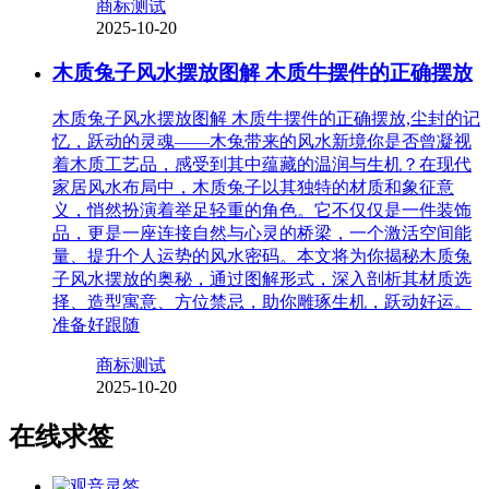
商标测试
2025-10-20
木质兔子风水摆放图解 木质牛摆件的正确摆放
木质兔子风水摆放图解 木质牛摆件的正确摆放,尘封的记
忆，跃动的灵魂——木兔带来的风水新境你是否曾凝视
着木质工艺品，感受到其中蕴藏的温润与生机？在现代
家居风水布局中，木质兔子以其独特的材质和象征意
义，悄然扮演着举足轻重的角色。它不仅仅是一件装饰
品，更是一座连接自然与心灵的桥梁，一个激活空间能
量、提升个人运势的风水密码。本文将为你揭秘木质兔
子风水摆放的奥秘，通过图解形式，深入剖析其材质选
择、造型寓意、方位禁忌，助你雕琢生机，跃动好运。
准备好跟随
商标测试
2025-10-20
在线求签