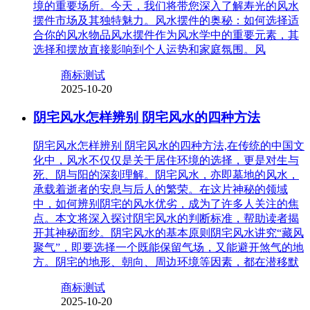
境的重要场所。今天，我们将带您深入了解寿光的风水
摆件市场及其独特魅力。风水摆件的奥秘：如何选择适
合你的风水物品风水摆件作为风水学中的重要元素，其
选择和摆放直接影响到个人运势和家庭氛围。风
商标测试
2025-10-20
阴宅风水怎样辨别 阴宅风水的四种方法
阴宅风水怎样辨别 阴宅风水的四种方法,在传统的中国文
化中，风水不仅仅是关于居住环境的选择，更是对生与
死、阴与阳的深刻理解。阴宅风水，亦即墓地的风水，
承载着逝者的安息与后人的繁荣。在这片神秘的领域
中，如何辨别阴宅的风水优劣，成为了许多人关注的焦
点。本文将深入探讨阴宅风水的判断标准，帮助读者揭
开其神秘面纱。阴宅风水的基本原则阴宅风水讲究“藏风
聚气”，即要选择一个既能保留气场，又能避开煞气的地
方。阴宅的地形、朝向、周边环境等因素，都在潜移默
商标测试
2025-10-20