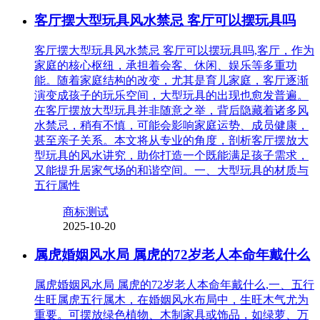
客厅摆大型玩具风水禁忌 客厅可以摆玩具吗
客厅摆大型玩具风水禁忌 客厅可以摆玩具吗,客厅，作为
家庭的核心枢纽，承担着会客、休闲、娱乐等多重功
能。随着家庭结构的改变，尤其是育儿家庭，客厅逐渐
演变成孩子的玩乐空间，大型玩具的出现也愈发普遍。
在客厅摆放大型玩具并非随意之举，背后隐藏着诸多风
水禁忌，稍有不慎，可能会影响家庭运势、成员健康，
甚至亲子关系。本文将从专业的角度，剖析客厅摆放大
型玩具的风水讲究，助你打造一个既能满足孩子需求，
又能提升居家气场的和谐空间。一、大型玩具的材质与
五行属性
商标测试
2025-10-20
属虎婚姻风水局 属虎的72岁老人本命年戴什么
属虎婚姻风水局 属虎的72岁老人本命年戴什么,一、五行
生旺属虎五行属木，在婚姻风水布局中，生旺木气尤为
重要。可摆放绿色植物、木制家具或饰品，如绿萝、万