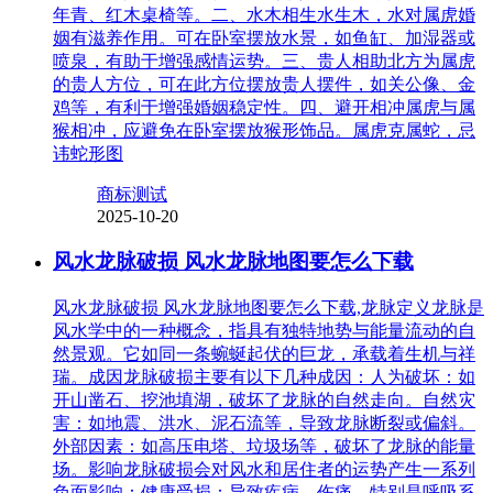
年青、红木桌椅等。二、水木相生水生木，水对属虎婚
姻有滋养作用。可在卧室摆放水景，如鱼缸、加湿器或
喷泉，有助于增强感情运势。三、贵人相助北方为属虎
的贵人方位，可在此方位摆放贵人摆件，如关公像、金
鸡等，有利于增强婚姻稳定性。四、避开相冲属虎与属
猴相冲，应避免在卧室摆放猴形饰品。属虎克属蛇，忌
讳蛇形图
商标测试
2025-10-20
风水龙脉破损 风水龙脉地图要怎么下载
风水龙脉破损 风水龙脉地图要怎么下载,龙脉定义龙脉是
风水学中的一种概念，指具有独特地势与能量流动的自
然景观。它如同一条蜿蜒起伏的巨龙，承载着生机与祥
瑞。成因龙脉破损主要有以下几种成因：人为破坏：如
开山凿石、挖池填湖，破坏了龙脉的自然走向。自然灾
害：如地震、洪水、泥石流等，导致龙脉断裂或偏斜。
外部因素：如高压电塔、垃圾场等，破坏了龙脉的能量
场。影响龙脉破损会对风水和居住者的运势产生一系列
负面影响：健康受损：导致疾病、伤痛，特别是呼吸系