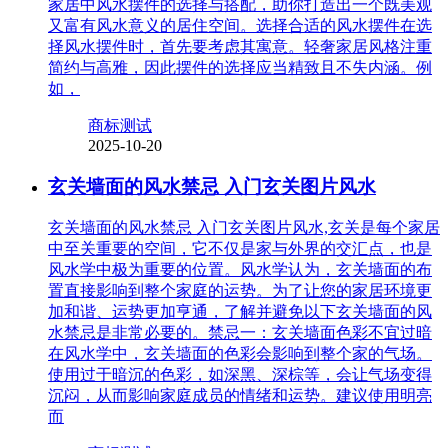
家居中风水摆件的选择与搭配，助你打造出一个既美观
又富有风水意义的居住空间。选择合适的风水摆件在选
择风水摆件时，首先要考虑其寓意。轻奢家居风格注重
简约与高雅，因此摆件的选择应当精致且不失内涵。例
如，
商标测试
2025-10-20
玄关墙面的风水禁忌 入门玄关图片风水
玄关墙面的风水禁忌 入门玄关图片风水,玄关是每个家居
中至关重要的空间，它不仅是家与外界的交汇点，也是
风水学中极为重要的位置。风水学认为，玄关墙面的布
置直接影响到整个家庭的运势。为了让您的家居环境更
加和谐、运势更加亨通，了解并避免以下玄关墙面的风
水禁忌是非常必要的。禁忌一：玄关墙面色彩不宜过暗
在风水学中，玄关墙面的色彩会影响到整个家的气场。
使用过于暗沉的色彩，如深黑、深棕等，会让气场变得
沉闷，从而影响家庭成员的情绪和运势。建议使用明亮
而