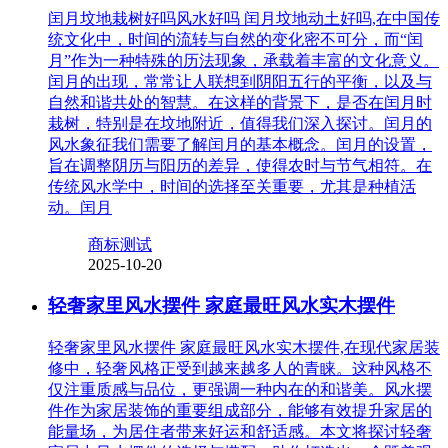
闰月坟地栽树好吗风水好吗 闰月坟地动土好吗,在中国传
统文化中，时间的流转与自然的变化密不可分，而“闰
月”作为一种特殊的历法现象，承载着丰富的文化意义。
闰月的出现，常常让人联想到阴阳五行的平衡，以及与
自然和谐共处的智慧。在这样的背景下，是否在闰月时
栽树，特别是在坟地附近，值得我们深入探讨。闰月的
风水象征我们需要了解闰月的基本概念。闰月的设置，
旨在调整阴历与阳历的差异，使得农时与节气相符。在
传统风水学中，时间的选择至关重要，尤其是种植活
动。闰月
商标测试
2025-10-20
轻奢家里风水摆件 家庭最旺风水实木摆件
轻奢家里风水摆件 家庭最旺风水实木摆件,在现代家居装
修中，轻奢风格正受到越来越多人的青睐。这种风格不
仅注重质感与品位，更强调一种内在的和谐美。风水摆
件作为家居装饰的重要组成部分，能够有效提升家居的
能量场，为居住者带来好运和舒适感。本文将探讨轻奢