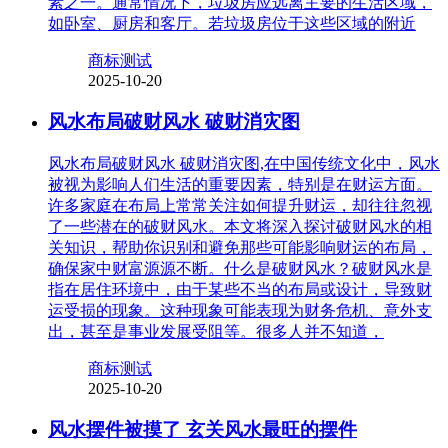
素之一。通常情况下，垃圾房应远离主要的生活区域，
如卧室、厨房和客厅。若垃圾房位于这些区域的附近
商标测试
2025-10-20
风水布局破财风水 破财消灾图
风水布局破财风水 破财消灾图,在中国传统文化中，风水
被视为影响人们生活的重要因素，特别是在财运方面。
许多家庭在布局上常常关注如何提升财运，却往往忽视
了一些潜在的破财风水。本文将深入探讨破财风水的相
关知识，帮助你识别和避免那些可能影响财运的布局，
确保家中财富源源不断。什么是破财风水？破财风水是
指在居住环境中，由于某些不当的布局或设计，导致财
运受损的现象。这种现象可能表现为财务危机、意外支
出，甚至是事业发展受阻等。很多人并不知道，
商标测试
2025-10-20
风水摆件被摸了 玄关风水最旺的摆件