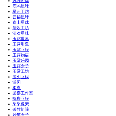
风雅游戏
鹿鸣星球
星河工坊
云锦星球
春山星球
清欢工坊
清欢星球
玉露世界
玉露引擎
玉露互娱
玉露物语
玉露乐园
玉露盒子
玉露工坊
游刃互娱
游刃
柔嘉
柔嘉工作室
鸣鹿互娱
采采像素
破竹矩阵
妙笔盒子