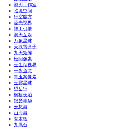
游刃工作室
临境空间
行空魔方
流光视界
神工引擎
洞天互娱
万象星球
天欲雪盒子
九天矩阵
松间像素
玉生烟视界
一夜鱼龙
青玉案像素
玉露星球
望岳行
枫桥夜泊
锦瑟年华
云想游
山海游
有木栖
九凤台