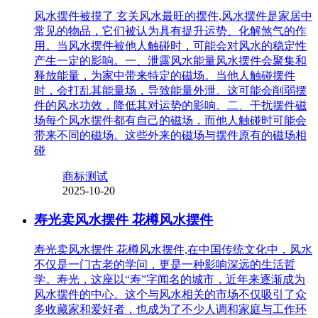
风水摆件被摸了 玄关风水最旺的摆件,风水摆件是家居中
常见的物品，它们被认为具有提升运势、化解煞气的作
用。当风水摆件被他人触碰时，可能会对风水的稳定性
产生一定的影响。一、泄露风水能量风水摆件会聚集和
释放能量，为家中带来特定的磁场。当他人触碰摆件
时，会打乱其能量场，导致能量外泄。这可能会削弱摆
件的风水功效，降低其对运势的影响。二、干扰摆件磁
场每个风水摆件都有自己的磁场，而他人触碰时可能会
带来不同的磁场。这些外来的磁场与摆件原有的磁场相
碰
商标测试
2025-10-20
寿光卖风水摆件 花樽风水摆件
寿光卖风水摆件 花樽风水摆件,在中国传统文化中，风水
不仅是一门古老的学问，更是一种影响深远的生活哲
学。寿光，这座以“寿”字闻名的城市，近年来逐渐成为
风水摆件的中心。这个与风水相关的市场不仅吸引了众
多收藏家和爱好者，也成为了不少人调和家庭与工作环