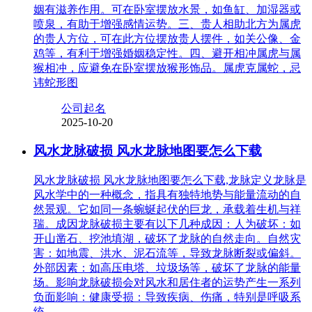
姻有滋养作用。可在卧室摆放水景，如鱼缸、加湿器或
喷泉，有助于增强感情运势。三、贵人相助北方为属虎
的贵人方位，可在此方位摆放贵人摆件，如关公像、金
鸡等，有利于增强婚姻稳定性。四、避开相冲属虎与属
猴相冲，应避免在卧室摆放猴形饰品。属虎克属蛇，忌
讳蛇形图
公司起名
2025-10-20
风水龙脉破损 风水龙脉地图要怎么下载
风水龙脉破损 风水龙脉地图要怎么下载,龙脉定义龙脉是
风水学中的一种概念，指具有独特地势与能量流动的自
然景观。它如同一条蜿蜒起伏的巨龙，承载着生机与祥
瑞。成因龙脉破损主要有以下几种成因：人为破坏：如
开山凿石、挖池填湖，破坏了龙脉的自然走向。自然灾
害：如地震、洪水、泥石流等，导致龙脉断裂或偏斜。
外部因素：如高压电塔、垃圾场等，破坏了龙脉的能量
场。影响龙脉破损会对风水和居住者的运势产生一系列
负面影响：健康受损：导致疾病、伤痛，特别是呼吸系
统