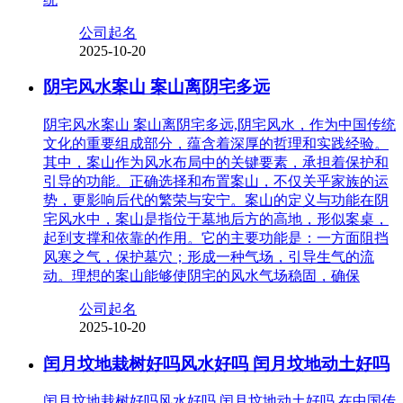
公司起名
2025-10-20
阴宅风水案山 案山离阴宅多远
阴宅风水案山 案山离阴宅多远,阴宅风水，作为中国传统
文化的重要组成部分，蕴含着深厚的哲理和实践经验。
其中，案山作为风水布局中的关键要素，承担着保护和
引导的功能。正确选择和布置案山，不仅关乎家族的运
势，更影响后代的繁荣与安宁。案山的定义与功能在阴
宅风水中，案山是指位于墓地后方的高地，形似案桌，
起到支撑和依靠的作用。它的主要功能是：一方面阻挡
风寒之气，保护墓穴；形成一种气场，引导生气的流
动。理想的案山能够使阴宅的风水气场稳固，确保
公司起名
2025-10-20
闰月坟地栽树好吗风水好吗 闰月坟地动土好吗
闰月坟地栽树好吗风水好吗 闰月坟地动土好吗,在中国传