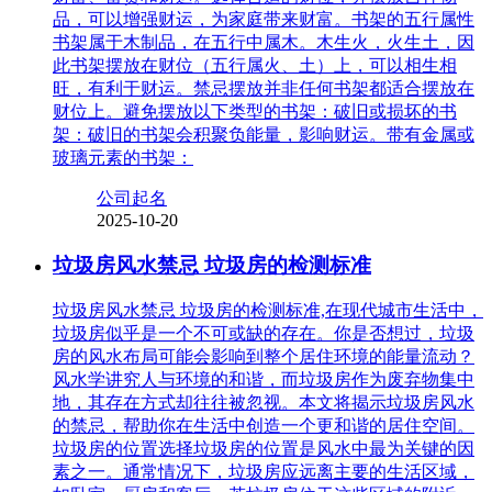
品，可以增强财运，为家庭带来财富。书架的五行属性
书架属于木制品，在五行中属木。木生火，火生土，因
此书架摆放在财位（五行属火、土）上，可以相生相
旺，有利于财运。禁忌摆放并非任何书架都适合摆放在
财位上。避免摆放以下类型的书架：破旧或损坏的书
架：破旧的书架会积聚负能量，影响财运。带有金属或
玻璃元素的书架：
公司起名
2025-10-20
垃圾房风水禁忌 垃圾房的检测标准
垃圾房风水禁忌 垃圾房的检测标准,在现代城市生活中，
垃圾房似乎是一个不可或缺的存在。你是否想过，垃圾
房的风水布局可能会影响到整个居住环境的能量流动？
风水学讲究人与环境的和谐，而垃圾房作为废弃物集中
地，其存在方式却往往被忽视。本文将揭示垃圾房风水
的禁忌，帮助你在生活中创造一个更和谐的居住空间。
垃圾房的位置选择垃圾房的位置是风水中最为关键的因
素之一。通常情况下，垃圾房应远离主要的生活区域，