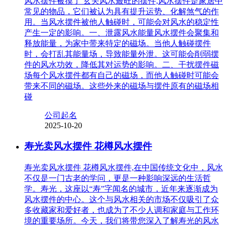
风水摆件被摸了 玄关风水最旺的摆件,风水摆件是家居中
常见的物品，它们被认为具有提升运势、化解煞气的作
用。当风水摆件被他人触碰时，可能会对风水的稳定性
产生一定的影响。一、泄露风水能量风水摆件会聚集和
释放能量，为家中带来特定的磁场。当他人触碰摆件
时，会打乱其能量场，导致能量外泄。这可能会削弱摆
件的风水功效，降低其对运势的影响。二、干扰摆件磁
场每个风水摆件都有自己的磁场，而他人触碰时可能会
带来不同的磁场。这些外来的磁场与摆件原有的磁场相
碰
公司起名
2025-10-20
寿光卖风水摆件 花樽风水摆件
寿光卖风水摆件 花樽风水摆件,在中国传统文化中，风水
不仅是一门古老的学问，更是一种影响深远的生活哲
学。寿光，这座以“寿”字闻名的城市，近年来逐渐成为
风水摆件的中心。这个与风水相关的市场不仅吸引了众
多收藏家和爱好者，也成为了不少人调和家庭与工作环
境的重要场所。今天，我们将带您深入了解寿光的风水