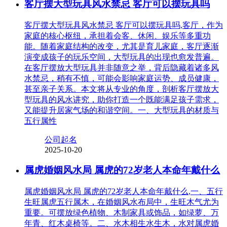
客厅摆大型玩具风水禁忌 客厅可以摆玩具吗
客厅摆大型玩具风水禁忌 客厅可以摆玩具吗,客厅，作为
家庭的核心枢纽，承担着会客、休闲、娱乐等多重功
能。随着家庭结构的改变，尤其是育儿家庭，客厅逐渐
演变成孩子的玩乐空间，大型玩具的出现也愈发普遍。
在客厅摆放大型玩具并非随意之举，背后隐藏着诸多风
水禁忌，稍有不慎，可能会影响家庭运势、成员健康，
甚至亲子关系。本文将从专业的角度，剖析客厅摆放大
型玩具的风水讲究，助你打造一个既能满足孩子需求，
又能提升居家气场的和谐空间。一、大型玩具的材质与
五行属性
公司起名
2025-10-20
属虎婚姻风水局 属虎的72岁老人本命年戴什么
属虎婚姻风水局 属虎的72岁老人本命年戴什么,一、五行
生旺属虎五行属木，在婚姻风水布局中，生旺木气尤为
重要。可摆放绿色植物、木制家具或饰品，如绿萝、万
年青、红木桌椅等。二、水木相生水生木，水对属虎婚