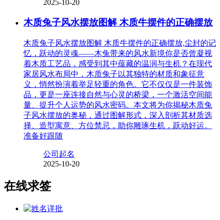
2025-10-20
木质兔子风水摆放图解 木质牛摆件的正确摆放
木质兔子风水摆放图解 木质牛摆件的正确摆放,尘封的记
忆，跃动的灵魂——木兔带来的风水新境你是否曾凝视
着木质工艺品，感受到其中蕴藏的温润与生机？在现代
家居风水布局中，木质兔子以其独特的材质和象征意
义，悄然扮演着举足轻重的角色。它不仅仅是一件装饰
品，更是一座连接自然与心灵的桥梁，一个激活空间能
量、提升个人运势的风水密码。本文将为你揭秘木质兔
子风水摆放的奥秘，通过图解形式，深入剖析其材质选
择、造型寓意、方位禁忌，助你雕琢生机，跃动好运。
准备好跟随
公司起名
2025-10-20
在线求签