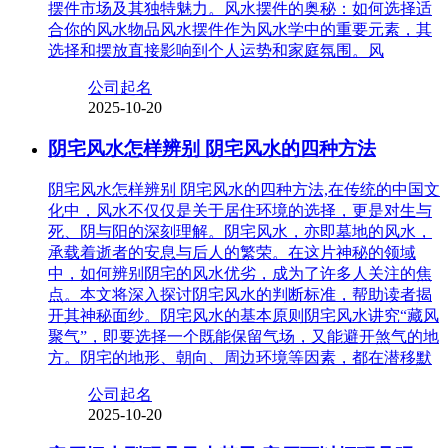
摆件市场及其独特魅力。风水摆件的奥秘：如何选择适
合你的风水物品风水摆件作为风水学中的重要元素，其
选择和摆放直接影响到个人运势和家庭氛围。风
公司起名
2025-10-20
阴宅风水怎样辨别 阴宅风水的四种方法
阴宅风水怎样辨别 阴宅风水的四种方法,在传统的中国文
化中，风水不仅仅是关于居住环境的选择，更是对生与
死、阴与阳的深刻理解。阴宅风水，亦即墓地的风水，
承载着逝者的安息与后人的繁荣。在这片神秘的领域
中，如何辨别阴宅的风水优劣，成为了许多人关注的焦
点。本文将深入探讨阴宅风水的判断标准，帮助读者揭
开其神秘面纱。阴宅风水的基本原则阴宅风水讲究“藏风
聚气”，即要选择一个既能保留气场，又能避开煞气的地
方。阴宅的地形、朝向、周边环境等因素，都在潜移默
公司起名
2025-10-20