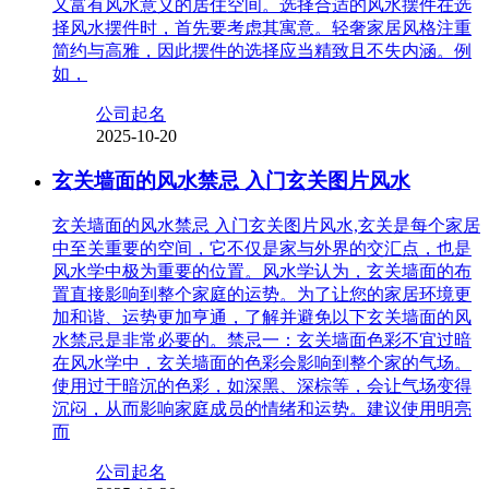
又富有风水意义的居住空间。选择合适的风水摆件在选
择风水摆件时，首先要考虑其寓意。轻奢家居风格注重
简约与高雅，因此摆件的选择应当精致且不失内涵。例
如，
公司起名
2025-10-20
玄关墙面的风水禁忌 入门玄关图片风水
玄关墙面的风水禁忌 入门玄关图片风水,玄关是每个家居
中至关重要的空间，它不仅是家与外界的交汇点，也是
风水学中极为重要的位置。风水学认为，玄关墙面的布
置直接影响到整个家庭的运势。为了让您的家居环境更
加和谐、运势更加亨通，了解并避免以下玄关墙面的风
水禁忌是非常必要的。禁忌一：玄关墙面色彩不宜过暗
在风水学中，玄关墙面的色彩会影响到整个家的气场。
使用过于暗沉的色彩，如深黑、深棕等，会让气场变得
沉闷，从而影响家庭成员的情绪和运势。建议使用明亮
而
公司起名