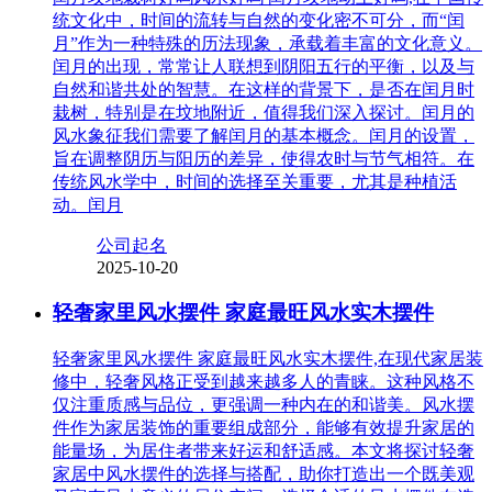
统文化中，时间的流转与自然的变化密不可分，而“闰
月”作为一种特殊的历法现象，承载着丰富的文化意义。
闰月的出现，常常让人联想到阴阳五行的平衡，以及与
自然和谐共处的智慧。在这样的背景下，是否在闰月时
栽树，特别是在坟地附近，值得我们深入探讨。闰月的
风水象征我们需要了解闰月的基本概念。闰月的设置，
旨在调整阴历与阳历的差异，使得农时与节气相符。在
传统风水学中，时间的选择至关重要，尤其是种植活
动。闰月
公司起名
2025-10-20
轻奢家里风水摆件 家庭最旺风水实木摆件
轻奢家里风水摆件 家庭最旺风水实木摆件,在现代家居装
修中，轻奢风格正受到越来越多人的青睐。这种风格不
仅注重质感与品位，更强调一种内在的和谐美。风水摆
件作为家居装饰的重要组成部分，能够有效提升家居的
能量场，为居住者带来好运和舒适感。本文将探讨轻奢
家居中风水摆件的选择与搭配，助你打造出一个既美观