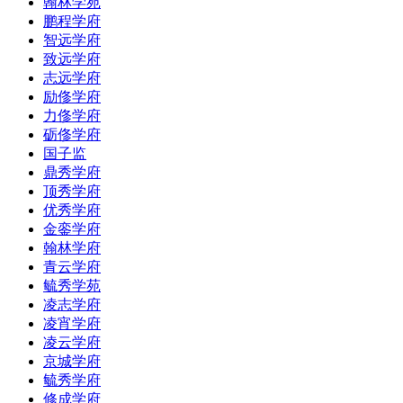
翰林学苑
鹏程学府
智远学府
致远学府
志远学府
励俢学府
力俢学府
砺俢学府
国子监
鼎秀学府
顶秀学府
优秀学府
金銮学府
翰林学府
青云学府
毓秀学苑
凌志学府
凌宵学府
凌云学府
京城学府
毓秀学府
修成学府