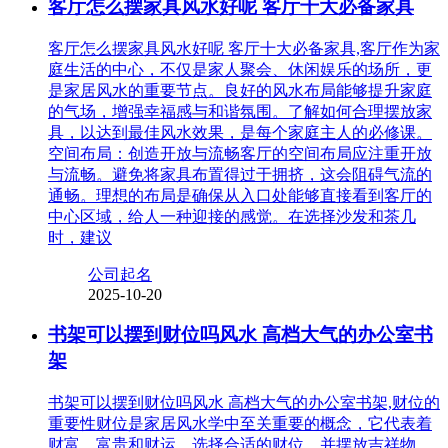
客厅怎么摆家具风水好呢 客厅十大必备家具
客厅怎么摆家具风水好呢 客厅十大必备家具,客厅作为家
庭生活的中心，不仅是家人聚会、休闲娱乐的场所，更
是家居风水的重要节点。良好的风水布局能够提升家庭
的气场，增强幸福感与和谐氛围。了解如何合理摆放家
具，以达到最佳风水效果，是每个家庭主人的必修课。
空间布局：创造开放与流畅客厅的空间布局应注重开放
与流畅。避免将家具布置得过于拥挤，这会阻碍气流的
通畅。理想的布局是确保从入口处能够直接看到客厅的
中心区域，给人一种迎接的感觉。在选择沙发和茶几
时，建议
公司起名
2025-10-20
书架可以摆到财位吗风水 高档大气的办公室书
架
书架可以摆到财位吗风水 高档大气的办公室书架,财位的
重要性财位是家居风水学中至关重要的概念，它代表着
财富、富贵和财运。选择合适的财位，并摆放吉祥物