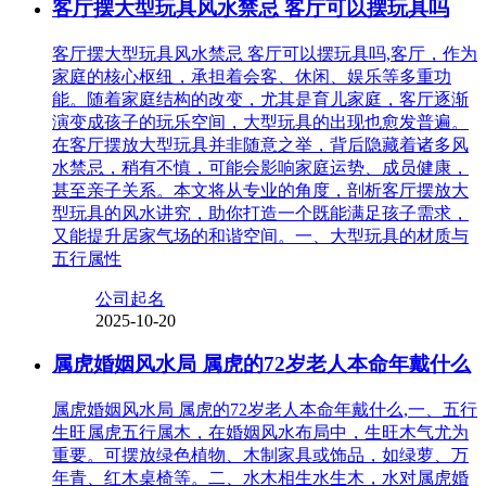
客厅摆大型玩具风水禁忌 客厅可以摆玩具吗
客厅摆大型玩具风水禁忌 客厅可以摆玩具吗,客厅，作为
家庭的核心枢纽，承担着会客、休闲、娱乐等多重功
能。随着家庭结构的改变，尤其是育儿家庭，客厅逐渐
演变成孩子的玩乐空间，大型玩具的出现也愈发普遍。
在客厅摆放大型玩具并非随意之举，背后隐藏着诸多风
水禁忌，稍有不慎，可能会影响家庭运势、成员健康，
甚至亲子关系。本文将从专业的角度，剖析客厅摆放大
型玩具的风水讲究，助你打造一个既能满足孩子需求，
又能提升居家气场的和谐空间。一、大型玩具的材质与
五行属性
公司起名
2025-10-20
属虎婚姻风水局 属虎的72岁老人本命年戴什么
属虎婚姻风水局 属虎的72岁老人本命年戴什么,一、五行
生旺属虎五行属木，在婚姻风水布局中，生旺木气尤为
重要。可摆放绿色植物、木制家具或饰品，如绿萝、万
年青、红木桌椅等。二、水木相生水生木，水对属虎婚