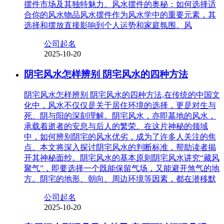
摆件市场及其独特魅力。风水摆件的奥秘：如何选择适
合你的风水物品风水摆件作为风水学中的重要元素，其
选择和摆放直接影响到个人运势和家庭氛围。风
公司起名
2025-10-20
阴宅风水怎样辨别 阴宅风水的四种方法
阴宅风水怎样辨别 阴宅风水的四种方法,在传统的中国文
化中，风水不仅仅是关于居住环境的选择，更是对生与
死、阴与阳的深刻理解。阴宅风水，亦即墓地的风水，
承载着逝者的安息与后人的繁荣。在这片神秘的领域
中，如何辨别阴宅的风水优劣，成为了许多人关注的焦
点。本文将深入探讨阴宅风水的判断标准，帮助读者揭
开其神秘面纱。阴宅风水的基本原则阴宅风水讲究“藏风
聚气”，即要选择一个既能保留气场，又能避开煞气的地
方。阴宅的地形、朝向、周边环境等因素，都在潜移默
公司起名
2025-10-20