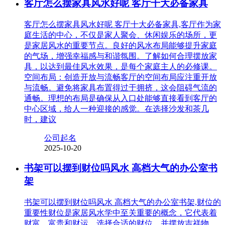
客厅怎么摆家具风水好呢 客厅十大必备家具
客厅怎么摆家具风水好呢 客厅十大必备家具,客厅作为家
庭生活的中心，不仅是家人聚会、休闲娱乐的场所，更
是家居风水的重要节点。良好的风水布局能够提升家庭
的气场，增强幸福感与和谐氛围。了解如何合理摆放家
具，以达到最佳风水效果，是每个家庭主人的必修课。
空间布局：创造开放与流畅客厅的空间布局应注重开放
与流畅。避免将家具布置得过于拥挤，这会阻碍气流的
通畅。理想的布局是确保从入口处能够直接看到客厅的
中心区域，给人一种迎接的感觉。在选择沙发和茶几
时，建议
公司起名
2025-10-20
书架可以摆到财位吗风水 高档大气的办公室书
架
书架可以摆到财位吗风水 高档大气的办公室书架,财位的
重要性财位是家居风水学中至关重要的概念，它代表着
财富、富贵和财运。选择合适的财位，并摆放吉祥物