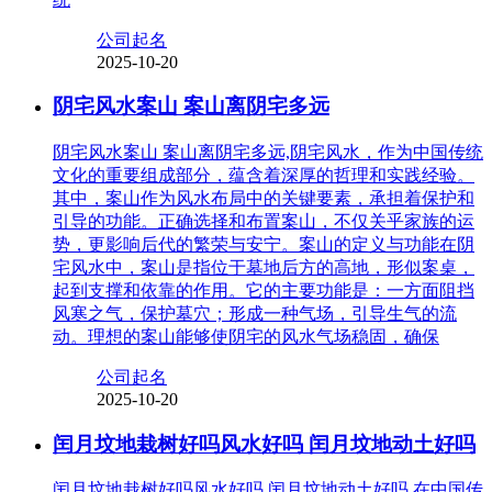
公司起名
2025-10-20
阴宅风水案山 案山离阴宅多远
阴宅风水案山 案山离阴宅多远,阴宅风水，作为中国传统
文化的重要组成部分，蕴含着深厚的哲理和实践经验。
其中，案山作为风水布局中的关键要素，承担着保护和
引导的功能。正确选择和布置案山，不仅关乎家族的运
势，更影响后代的繁荣与安宁。案山的定义与功能在阴
宅风水中，案山是指位于墓地后方的高地，形似案桌，
起到支撑和依靠的作用。它的主要功能是：一方面阻挡
风寒之气，保护墓穴；形成一种气场，引导生气的流
动。理想的案山能够使阴宅的风水气场稳固，确保
公司起名
2025-10-20
闰月坟地栽树好吗风水好吗 闰月坟地动土好吗
闰月坟地栽树好吗风水好吗 闰月坟地动土好吗,在中国传