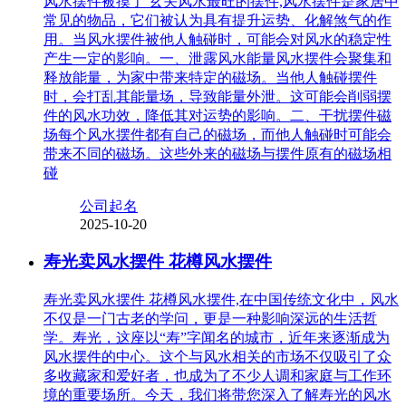
风水摆件被摸了 玄关风水最旺的摆件,风水摆件是家居中
常见的物品，它们被认为具有提升运势、化解煞气的作
用。当风水摆件被他人触碰时，可能会对风水的稳定性
产生一定的影响。一、泄露风水能量风水摆件会聚集和
释放能量，为家中带来特定的磁场。当他人触碰摆件
时，会打乱其能量场，导致能量外泄。这可能会削弱摆
件的风水功效，降低其对运势的影响。二、干扰摆件磁
场每个风水摆件都有自己的磁场，而他人触碰时可能会
带来不同的磁场。这些外来的磁场与摆件原有的磁场相
碰
公司起名
2025-10-20
寿光卖风水摆件 花樽风水摆件
寿光卖风水摆件 花樽风水摆件,在中国传统文化中，风水
不仅是一门古老的学问，更是一种影响深远的生活哲
学。寿光，这座以“寿”字闻名的城市，近年来逐渐成为
风水摆件的中心。这个与风水相关的市场不仅吸引了众
多收藏家和爱好者，也成为了不少人调和家庭与工作环
境的重要场所。今天，我们将带您深入了解寿光的风水