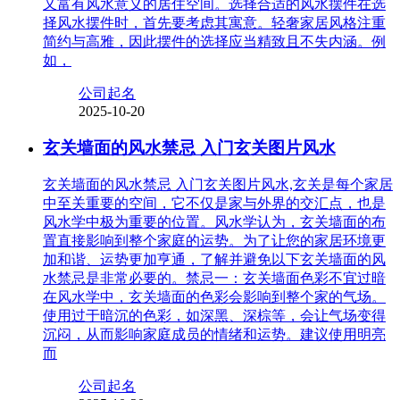
又富有风水意义的居住空间。选择合适的风水摆件在选
择风水摆件时，首先要考虑其寓意。轻奢家居风格注重
简约与高雅，因此摆件的选择应当精致且不失内涵。例
如，
公司起名
2025-10-20
玄关墙面的风水禁忌 入门玄关图片风水
玄关墙面的风水禁忌 入门玄关图片风水,玄关是每个家居
中至关重要的空间，它不仅是家与外界的交汇点，也是
风水学中极为重要的位置。风水学认为，玄关墙面的布
置直接影响到整个家庭的运势。为了让您的家居环境更
加和谐、运势更加亨通，了解并避免以下玄关墙面的风
水禁忌是非常必要的。禁忌一：玄关墙面色彩不宜过暗
在风水学中，玄关墙面的色彩会影响到整个家的气场。
使用过于暗沉的色彩，如深黑、深棕等，会让气场变得
沉闷，从而影响家庭成员的情绪和运势。建议使用明亮
而
公司起名