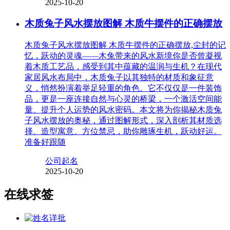
2025-10-20
木质兔子风水摆放图解 木质牛摆件的正确摆放
木质兔子风水摆放图解 木质牛摆件的正确摆放,尘封的记
忆，跃动的灵魂——木兔带来的风水新境你是否曾凝视
着木质工艺品，感受到其中蕴藏的温润与生机？在现代
家居风水布局中，木质兔子以其独特的材质和象征意
义，悄然扮演着举足轻重的角色。它不仅仅是一件装饰
品，更是一座连接自然与心灵的桥梁，一个激活空间能
量、提升个人运势的风水密码。本文将为你揭秘木质兔
子风水摆放的奥秘，通过图解形式，深入剖析其材质选
择、造型寓意、方位禁忌，助你雕琢生机，跃动好运。
准备好跟随
公司起名
2025-10-20
在线求签