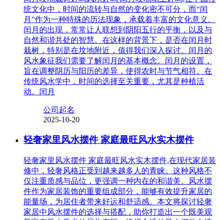
统文化中，时间的流转与自然的变化密不可分，而“闰
月”作为一种特殊的历法现象，承载着丰富的文化意义。
闰月的出现，常常让人联想到阴阳五行的平衡，以及与
自然和谐共处的智慧。在这样的背景下，是否在闰月时
栽树，特别是在坟地附近，值得我们深入探讨。闰月的
风水象征我们需要了解闰月的基本概念。闰月的设置，
旨在调整阴历与阳历的差异，使得农时与节气相符。在
传统风水学中，时间的选择至关重要，尤其是种植活
动。闰月
公司起名
2025-10-20
轻奢家里风水摆件 家庭最旺风水实木摆件
轻奢家里风水摆件 家庭最旺风水实木摆件,在现代家居装
修中，轻奢风格正受到越来越多人的青睐。这种风格不
仅注重质感与品位，更强调一种内在的和谐美。风水摆
件作为家居装饰的重要组成部分，能够有效提升家居的
能量场，为居住者带来好运和舒适感。本文将探讨轻奢
家居中风水摆件的选择与搭配，助你打造出一个既美观