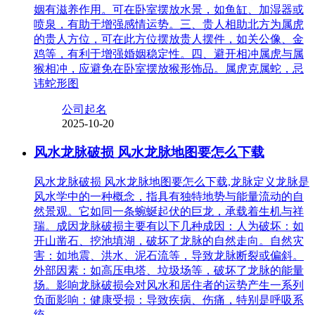
姻有滋养作用。可在卧室摆放水景，如鱼缸、加湿器或
喷泉，有助于增强感情运势。三、贵人相助北方为属虎
的贵人方位，可在此方位摆放贵人摆件，如关公像、金
鸡等，有利于增强婚姻稳定性。四、避开相冲属虎与属
猴相冲，应避免在卧室摆放猴形饰品。属虎克属蛇，忌
讳蛇形图
公司起名
2025-10-20
风水龙脉破损 风水龙脉地图要怎么下载
风水龙脉破损 风水龙脉地图要怎么下载,龙脉定义龙脉是
风水学中的一种概念，指具有独特地势与能量流动的自
然景观。它如同一条蜿蜒起伏的巨龙，承载着生机与祥
瑞。成因龙脉破损主要有以下几种成因：人为破坏：如
开山凿石、挖池填湖，破坏了龙脉的自然走向。自然灾
害：如地震、洪水、泥石流等，导致龙脉断裂或偏斜。
外部因素：如高压电塔、垃圾场等，破坏了龙脉的能量
场。影响龙脉破损会对风水和居住者的运势产生一系列
负面影响：健康受损：导致疾病、伤痛，特别是呼吸系
统