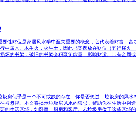
架
的重要性财位是家居风水学中至关重要的概念，它代表着财富、
行中属木。木生火，火生土，因此书架摆放在财位（五行属火、
损坏的书架：破旧的书架会积聚负能量，影响财运。带有金属或
，垃圾房似乎是一个不可或缺的存在。你是否想过，垃圾房的风
往被忽视。本文将揭示垃圾房风水的禁忌，帮助你在生活中创造
要的生活区域，如卧室、厨房和客厅。若垃圾房位于这些区域的