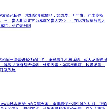
可摆放绿色植物、木制家具或饰品，如绿萝、万年青、红木桌椅
。三、贵人相助北方为属虎的贵人方位，可在此方位摆放贵人
属蛇，忌讳蛇形图
。它如同一条蜿蜒起伏的巨龙，承载着生机与祥瑞。成因龙脉破损
，导致龙脉断裂或偏斜。外部因素：如高压电塔、垃圾场等，
呼吸系统
案山作为风水布局中的关键要素，承担着保护和引导的功能。正确
后方的高地，形似案桌，起到支撑和依靠的作用。它的主要功