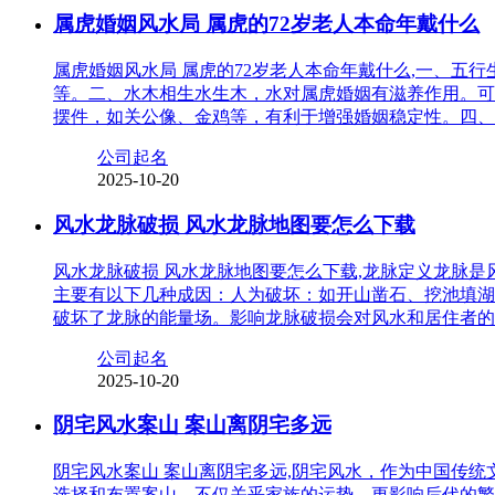
属虎婚姻风水局 属虎的72岁老人本命年戴什么
属虎婚姻风水局 属虎的72岁老人本命年戴什么,一、
等。二、水木相生水生木，水对属虎婚姻有滋养作用。可
摆件，如关公像、金鸡等，有利于增强婚姻稳定性。四、
公司起名
2025-10-20
风水龙脉破损 风水龙脉地图要怎么下载
风水龙脉破损 风水龙脉地图要怎么下载,龙脉定义龙脉
主要有以下几种成因：人为破坏：如开山凿石、挖池填湖
破坏了龙脉的能量场。影响龙脉破损会对风水和居住者的
公司起名
2025-10-20
阴宅风水案山 案山离阴宅多远
阴宅风水案山 案山离阴宅多远,阴宅风水，作为中国传
选择和布置案山，不仅关乎家族的运势，更影响后代的繁