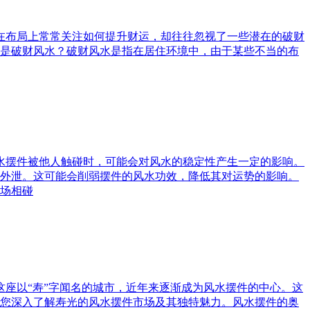
庭在布局上常常关注如何提升财运，却往往忽视了一些潜在的破财
是破财风水？破财风水是指在居住环境中，由于某些不当的布
风水摆件被他人触碰时，可能会对风水的稳定性产生一定的影响。
外泄。这可能会削弱摆件的风水功效，降低其对运势的影响。
场相碰
这座以“寿”字闻名的城市，近年来逐渐成为风水摆件的中心。这
您深入了解寿光的风水摆件市场及其独特魅力。风水摆件的奥