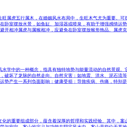
五行生旺属虎五行属木，在婚姻风水布局中，生旺木气尤为重要。
在卧室摆放水景，如鱼缸、加湿器或喷泉，有助于增强感情运势
避开相冲属虎与属猴相冲，应避免在卧室摆放猴形饰品。属虎克
是风水学中的一种概念，指具有独特地势与能量流动的自然景观
，破坏了龙脉的自然走向。自然灾害：如地震、洪水、泥石流等
运势产生一系列负面影响：健康受损：导致疾病、伤痛，特别是
统文化的重要组成部分，蕴含着深厚的哲理和实践经验。其中，
荣与安宁。案山的定义与功能在阴宅风水中，案山是指位于墓地