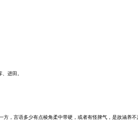
库、进田。
方，言语多少有点棱角柔中带硬，或者有怪脾气，是故涵养不