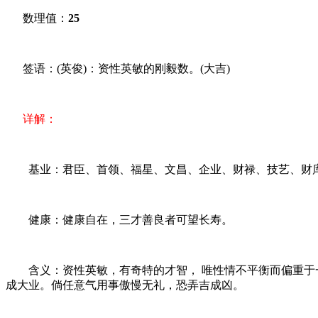
数理值：
25
签语：(英俊)：资性英敏的刚毅数。(大吉)
详解：
基业：君臣、首领、福星、文昌、企业、财禄、技艺、财
健康：健康自在，三才善良者可望长寿。
含义：资性英敏，有奇特的才智， 唯性情不平衡而偏重于一
成大业。倘任意气用事傲慢无礼，恐弄吉成凶。