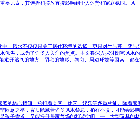
重要元素，其选择和摆放直接影响到个人运势和家庭氛围。风
文化中，风水不仅仅是关于居住环境的选择，更是对生与死、阴
水优劣，成为了许多人关注的焦点。本文将深入探讨阴宅风水的
又能避开煞气的地方。阴宅的地形、朝向、周边环境等因素，都在
为家庭的核心枢纽，承担着会客、休闲、娱乐等多重功能。随着
非随意之举，背后隐藏着诸多风水禁忌，稍有不慎，可能会影响
足孩子需求，又能提升居家气场的和谐空间。一、大型玩具的材