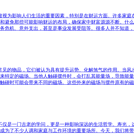
水被视为影响人们生活的重要因素，特别是在财运方面。许多家
和避免那些可能影响财运的布局，确保家中财富源源不断。什么
务危机、意外支出，甚至是事业发展受阻等。很多人并不知道，
中常见的物品，它们被认为具有提升运势、化解煞气的作用。当
来特定的磁场。当他人触碰摆件时，会打乱其能量场，导致能量
触碰时可能会带来不同的磁场。这些外来的磁场与摆件原有的磁
水不仅是一门古老的学问，更是一种影响深远的生活哲学。寿光，
成为了不少人调和家庭与工作环境的重要场所。今天，我们将带