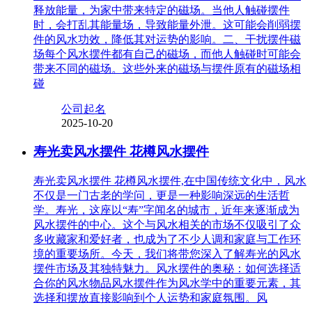
释放能量，为家中带来特定的磁场。当他人触碰摆件
时，会打乱其能量场，导致能量外泄。这可能会削弱摆
件的风水功效，降低其对运势的影响。二、干扰摆件磁
场每个风水摆件都有自己的磁场，而他人触碰时可能会
带来不同的磁场。这些外来的磁场与摆件原有的磁场相
碰
公司起名
2025-10-20
寿光卖风水摆件 花樽风水摆件
寿光卖风水摆件 花樽风水摆件,在中国传统文化中，风水
不仅是一门古老的学问，更是一种影响深远的生活哲
学。寿光，这座以“寿”字闻名的城市，近年来逐渐成为
风水摆件的中心。这个与风水相关的市场不仅吸引了众
多收藏家和爱好者，也成为了不少人调和家庭与工作环
境的重要场所。今天，我们将带您深入了解寿光的风水
摆件市场及其独特魅力。风水摆件的奥秘：如何选择适
合你的风水物品风水摆件作为风水学中的重要元素，其
选择和摆放直接影响到个人运势和家庭氛围。风