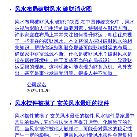
风水布局破财风水 破财消灾图
风水布局破财风水 破财消灾图,在中国传统文化中，风水
被视为影响人们生活的重要因素，特别是在财运方面。
许多家庭在布局上常常关注如何提升财运，却往往忽视
了一些潜在的破财风水。本文将深入探讨破财风水的相
关知识，帮助你识别和避免那些可能影响财运的布局，
确保家中财富源源不断。什么是破财风水？破财风水是
指在居住环境中，由于某些不当的布局或设计，导致财
运受损的现象。这种现象可能表现为财务危机、意外支
出，甚至是事业发展受阻等。很多人并不知道，
公司起名
2025-10-20
风水摆件被摸了 玄关风水最旺的摆件
风水摆件被摸了 玄关风水最旺的摆件,风水摆件是家居中
常见的物品，它们被认为具有提升运势、化解煞气的作
用。当风水摆件被他人触碰时，可能会对风水的稳定性
产生一定的影响。一、泄露风水能量风水摆件会聚集和