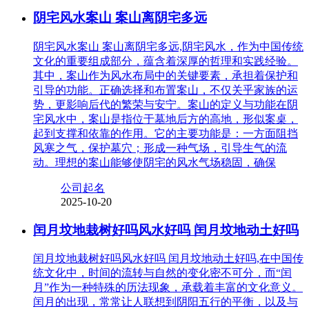
阴宅风水案山 案山离阴宅多远
阴宅风水案山 案山离阴宅多远,阴宅风水，作为中国传统
文化的重要组成部分，蕴含着深厚的哲理和实践经验。
其中，案山作为风水布局中的关键要素，承担着保护和
引导的功能。正确选择和布置案山，不仅关乎家族的运
势，更影响后代的繁荣与安宁。案山的定义与功能在阴
宅风水中，案山是指位于墓地后方的高地，形似案桌，
起到支撑和依靠的作用。它的主要功能是：一方面阻挡
风寒之气，保护墓穴；形成一种气场，引导生气的流
动。理想的案山能够使阴宅的风水气场稳固，确保
公司起名
2025-10-20
闰月坟地栽树好吗风水好吗 闰月坟地动土好吗
闰月坟地栽树好吗风水好吗 闰月坟地动土好吗,在中国传
统文化中，时间的流转与自然的变化密不可分，而“闰
月”作为一种特殊的历法现象，承载着丰富的文化意义。
闰月的出现，常常让人联想到阴阳五行的平衡，以及与