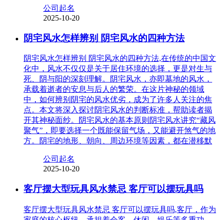
公司起名
2025-10-20
阴宅风水怎样辨别 阴宅风水的四种方法
阴宅风水怎样辨别 阴宅风水的四种方法,在传统的中国文
化中，风水不仅仅是关于居住环境的选择，更是对生与
死、阴与阳的深刻理解。阴宅风水，亦即墓地的风水，
承载着逝者的安息与后人的繁荣。在这片神秘的领域
中，如何辨别阴宅的风水优劣，成为了许多人关注的焦
点。本文将深入探讨阴宅风水的判断标准，帮助读者揭
开其神秘面纱。阴宅风水的基本原则阴宅风水讲究“藏风
聚气”，即要选择一个既能保留气场，又能避开煞气的地
方。阴宅的地形、朝向、周边环境等因素，都在潜移默
公司起名
2025-10-20
客厅摆大型玩具风水禁忌 客厅可以摆玩具吗
客厅摆大型玩具风水禁忌 客厅可以摆玩具吗,客厅，作为
家庭的核心枢纽，承担着会客、休闲、娱乐等多重功