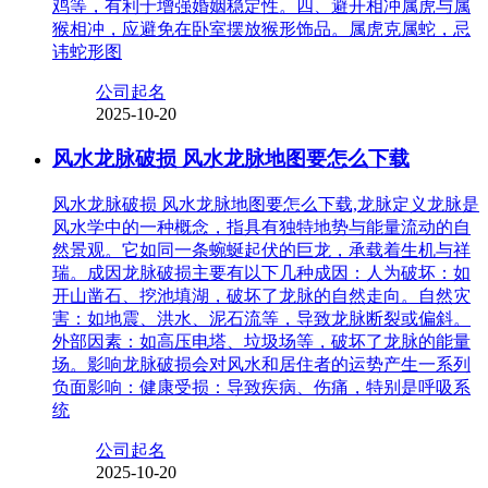
鸡等，有利于增强婚姻稳定性。四、避开相冲属虎与属
猴相冲，应避免在卧室摆放猴形饰品。属虎克属蛇，忌
讳蛇形图
公司起名
2025-10-20
风水龙脉破损 风水龙脉地图要怎么下载
风水龙脉破损 风水龙脉地图要怎么下载,龙脉定义龙脉是
风水学中的一种概念，指具有独特地势与能量流动的自
然景观。它如同一条蜿蜒起伏的巨龙，承载着生机与祥
瑞。成因龙脉破损主要有以下几种成因：人为破坏：如
开山凿石、挖池填湖，破坏了龙脉的自然走向。自然灾
害：如地震、洪水、泥石流等，导致龙脉断裂或偏斜。
外部因素：如高压电塔、垃圾场等，破坏了龙脉的能量
场。影响龙脉破损会对风水和居住者的运势产生一系列
负面影响：健康受损：导致疾病、伤痛，特别是呼吸系
统
公司起名
2025-10-20