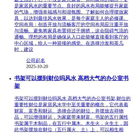
是家居风水的重要节点。良好的风水布局能够提升家庭
的气场，增强幸福感与和谐氛围。了解如何合理摆放家
具，以达到最佳风水效果，是每个家庭主人的必修课。
空间布局：创造开放与流畅客厅的空间布局应注重开放
与流畅。避免将家具布置得过于拥挤，这会阻碍气流的
通畅。理想的布局是确保从入口处能够直接看到客厅的
中心区域，给人一种迎接的感觉。在选择沙发和茶几
时，建议
公司起名
2025-10-20
书架可以摆到财位吗风水 高档大气的办公室书
架
书架可以摆到财位吗风水 高档大气的办公室书架,财位的
重要性财位是家居风水学中至关重要的概念，它代表着
财富、富贵和财运。选择合适的财位，并摆放吉祥物
品，可以增强财运，为家庭带来财富。书架的五行属性
书架属于木制品，在五行中属木。木生火，火生土，因
此书架摆放在财位（五行属火、土）上，可以相生相