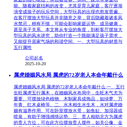
能。随着家庭结构的改变，尤其是育儿家庭，客厅逐渐
演变成孩子的玩乐空间，大型玩具的出现也愈发普遍。
在客厅摆放大型玩具并非随意之举，背后隐藏着诸多风
水禁忌，稍有不慎，可能会影响家庭运势、成员健康，
甚至亲子关系。本文将从专业的角度，剖析客厅摆放大
型玩具的风水讲究，助你打造一个既能满足孩子需求，
又能提升居家气场的和谐空间。一、大型玩具的材质与
五行属性
公司起名
2025-10-20
属虎婚姻风水局 属虎的72岁老人本命年戴什么
属虎婚姻风水局 属虎的72岁老人本命年戴什么,一、五行
生旺属虎五行属木，在婚姻风水布局中，生旺木气尤为
重要。可摆放绿色植物、木制家具或饰品，如绿萝、万
年青、红木桌椅等。二、水木相生水生木，水对属虎婚
姻有滋养作用。可在卧室摆放水景，如鱼缸、加湿器或
喷泉，有助于增强感情运势。三、贵人相助北方为属虎
的贵人方位，可在此方位摆放贵人摆件，如关公像、金