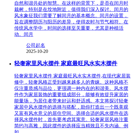
自然和谐共处的智慧。在这样的背景下，是否在闰月时
栽树，特别是在坟地附近，值得我们深入探讨。闰月的
风水象征我们需要了解闰月的基本概念。闰月的设置，
旨在调整阴历与阳历的差异，使得农时与节气相符。在
传统风水学中，时间的选择至关重要，尤其是种植活
动。闰月
公司起名
2025-10-20
轻奢家里风水摆件 家庭最旺风水实木摆件
轻奢家里风水摆件 家庭最旺风水实木摆件,在现代家居装
修中，轻奢风格正受到越来越多人的青睐。这种风格不
仅注重质感与品位，更强调一种内在的和谐美。风水摆
件作为家居装饰的重要组成部分，能够有效提升家居的
能量场，为居住者带来好运和舒适感。本文将探讨轻奢
家居中风水摆件的选择与搭配，助你打造出一个既美观
又富有风水意义的居住空间。选择合适的风水摆件在选
择风水摆件时，首先要考虑其寓意。轻奢家居风格注重
简约与高雅，因此摆件的选择应当精致且不失内涵。例
如，