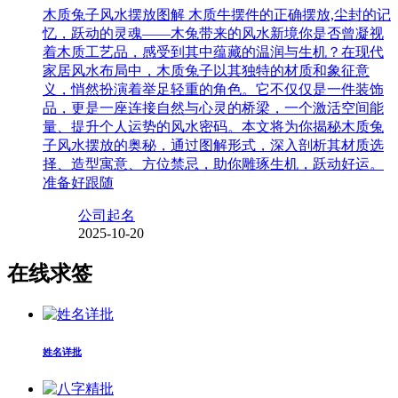
木质兔子风水摆放图解 木质牛摆件的正确摆放,尘封的记
忆，跃动的灵魂——木兔带来的风水新境你是否曾凝视
着木质工艺品，感受到其中蕴藏的温润与生机？在现代
家居风水布局中，木质兔子以其独特的材质和象征意
义，悄然扮演着举足轻重的角色。它不仅仅是一件装饰
品，更是一座连接自然与心灵的桥梁，一个激活空间能
量、提升个人运势的风水密码。本文将为你揭秘木质兔
子风水摆放的奥秘，通过图解形式，深入剖析其材质选
择、造型寓意、方位禁忌，助你雕琢生机，跃动好运。
准备好跟随
公司起名
2025-10-20
在线求签
姓名详批