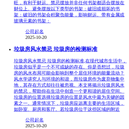
旺，有利于财运。禁忌摆放并非任何书架都适合摆放在
财位上。避免摆放以下类型的书架：破旧或损坏的书
架：破旧的书架会积聚负能量，影响财运。带有金属或
玻璃元素的书架：
公司起名
2025-10-20
垃圾房风水禁忌 垃圾房的检测标准
垃圾房风水禁忌 垃圾房的检测标准,在现代城市生活中，
垃圾房似乎是一个不可或缺的存在。你是否想过，垃圾
房的风水布局可能会影响到整个居住环境的能量流动？
风水学讲究人与环境的和谐，而垃圾房作为废弃物集中
地，其存在方式却往往被忽视。本文将揭示垃圾房风水
的禁忌，帮助你在生活中创造一个更和谐的居住空间。
垃圾房的位置选择垃圾房的位置是风水中最为关键的因
素之一。通常情况下，垃圾房应远离主要的生活区域，
如卧室、厨房和客厅。若垃圾房位于这些区域的附近
公司起名
2025-10-20