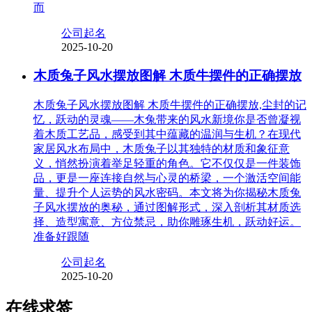
而
公司起名
2025-10-20
木质兔子风水摆放图解 木质牛摆件的正确摆放
木质兔子风水摆放图解 木质牛摆件的正确摆放,尘封的记
忆，跃动的灵魂——木兔带来的风水新境你是否曾凝视
着木质工艺品，感受到其中蕴藏的温润与生机？在现代
家居风水布局中，木质兔子以其独特的材质和象征意
义，悄然扮演着举足轻重的角色。它不仅仅是一件装饰
品，更是一座连接自然与心灵的桥梁，一个激活空间能
量、提升个人运势的风水密码。本文将为你揭秘木质兔
子风水摆放的奥秘，通过图解形式，深入剖析其材质选
择、造型寓意、方位禁忌，助你雕琢生机，跃动好运。
准备好跟随
公司起名
2025-10-20
在线求签