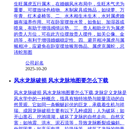
生旺属虎五行属木，在婚姻风水布局中，生旺木气尤为
重要。可摆放绿色植物、木制家具或饰品，如绿萝、万
年青、红木桌椅等。二、水木相生水生木，水对属虎婚
姻有滋养作用。可在卧室摆放水景，如鱼缸、加湿器或
喷泉，有助于增强感情运势。三、贵人相助北方为属虎
的贵人方位，可在此方位摆放贵人摆件，如关公像、金
鸡等，有利于增强婚姻稳定性。四、避开相冲属虎与属
猴相冲，应避免在卧室摆放猴形饰品。属虎克属蛇，忌
讳蛇形图
公司起名
2025-10-20
风水龙脉破损 风水龙脉地图要怎么下载
风水龙脉破损 风水龙脉地图要怎么下载,龙脉定义龙脉是
风水学中的一种概念，指具有独特地势与能量流动的自
然景观。它如同一条蜿蜒起伏的巨龙，承载着生机与祥
瑞。成因龙脉破损主要有以下几种成因：人为破坏：如
开山凿石、挖池填湖，破坏了龙脉的自然走向。自然灾
害：如地震、洪水、泥石流等，导致龙脉断裂或偏斜。
外部因素：如高压电塔、垃圾场等，破坏了龙脉的能量