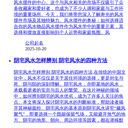
风水摆件的中心。这个与风水相关的市场不仅吸引了众
多收藏家和爱好者，也成为了不少人调和家庭与工作环
境的重要场所。今天，我们将带您深入了解寿光的风水
摆件市场及其独特魅力。风水摆件的奥秘：如何选择适
合你的风水物品风水摆件作为风水学中的重要元素，其
选择和摆放直接影响到个人运势和家庭氛围。风
公司起名
2025-10-20
阴宅风水怎样辨别 阴宅风水的四种方法
阴宅风水怎样辨别 阴宅风水的四种方法,在传统的中国文
化中，风水不仅仅是关于居住环境的选择，更是对生与
死、阴与阳的深刻理解。阴宅风水，亦即墓地的风水，
承载着逝者的安息与后人的繁荣。在这片神秘的领域
中，如何辨别阴宅的风水优劣，成为了许多人关注的焦
点。本文将深入探讨阴宅风水的判断标准，帮助读者揭
开其神秘面纱。阴宅风水的基本原则阴宅风水讲究“藏风
聚气”，即要选择一个既能保留气场，又能避开煞气的地
方。阴宅的地形、朝向、周边环境等因素，都在潜移默