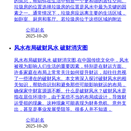
的禁忌，帮助你在生活中创造一个更和谐的居住空间。
垃圾房的位置选择垃圾房的位置是风水中最为关键的因
素之一。通常情况下，垃圾房应远离主要的生活区域，
如卧室、厨房和客厅。若垃圾房位于这些区域的附近
公司起名
2025-10-20
风水布局破财风水 破财消灾图
风水布局破财风水 破财消灾图,在中国传统文化中，风水
被视为影响人们生活的重要因素，特别是在财运方面。
许多家庭在布局上常常关注如何提升财运，却往往忽视
了一些潜在的破财风水。本文将深入探讨破财风水的相
关知识，帮助你识别和避免那些可能影响财运的布局，
确保家中财富源源不断。什么是破财风水？破财风水是
指在居住环境中，由于某些不当的布局或设计，导致财
运受损的现象。这种现象可能表现为财务危机、意外支
出，甚至是事业发展受阻等。很多人并不知道，
公司起名
2025-10-20