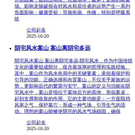
场。影响龙脉破损会对风水和居住者的运势产生一系列
负面影响：健康受损：导致疾病、伤痛，特别是呼吸系
统
公司起名
2025-10-20
阴宅风水案山 案山离阴宅多远
阴宅风水案山 案山离阴宅多远,阴宅风水，作为中国传统
文化的重要组成部分，蕴含着深厚的哲理和实践经验。
其中，案山作为风水布局中的关键要素，承担着保护和
引导的功能。正确选择和布置案山，不仅关乎家族的运
势，更影响后代的繁荣与安宁。案山的定义与功能在阴
宅风水中，案山是指位于墓地后方的高地，形似案桌，
起到支撑和依靠的作用。它的主要功能是：一方面阻挡
风寒之气，保护墓穴；形成一种气场，引导生气的流
动。理想的案山能够使阴宅的风水气场稳固，确保
公司起名
2025-10-20