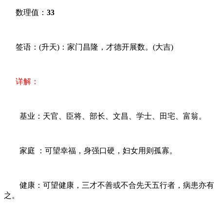
数理值：
33
签语：(升天)：家门昌隆，才德开展数。(大吉)
详解：
基业：天官、臣将、部长、文昌、学士、田宅、富翁。
家庭 ：可望幸福，身强口硬，妇女用则孤寡。
健康：可望健康，三才不善或不合先天五行者，病患亦有
之。