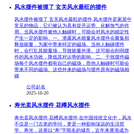
风水摆件被摸了 玄关风水最旺的摆件
风水摆件被摸了 玄关风水最旺的摆件,风水摆件是家居中
常见的物品，它们被认为具有提升运势、化解煞气的作
用。当风水摆件被他人触碰时，可能会对风水的稳定性
产生一定的影响。一、泄露风水能量风水摆件会聚集和
释放能量，为家中带来特定的磁场。当他人触碰摆件
时，会打乱其能量场，导致能量外泄。这可能会削弱摆
件的风水功效，降低其对运势的影响。二、干扰摆件磁
场每个风水摆件都有自己的磁场，而他人触碰时可能会
带来不同的磁场。这些外来的磁场与摆件原有的磁场相
碰
公司起名
2025-10-20
寿光卖风水摆件 花樽风水摆件
寿光卖风水摆件 花樽风水摆件,在中国传统文化中，风水
不仅是一门古老的学问，更是一种影响深远的生活哲
学。寿光，这座以“寿”字闻名的城市，近年来逐渐成为