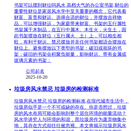
书架可以摆到财位吗风水 高档大气的办公室书架,财位的
重要性财位是家居风水学中至关重要的概念，它代表着
财富、富贵和财运。选择合适的财位，并摆放吉祥物
品，可以增强财运，为家庭带来财富。书架的五行属性
书架属于木制品，在五行中属木。木生火，火生土，因
此书架摆放在财位（五行属火、土）上，可以相生相
旺，有利于财运。禁忌摆放并非任何书架都适合摆放在
财位上。避免摆放以下类型的书架：破旧或损坏的书
架：破旧的书架会积聚负能量，影响财运。带有金属或
玻璃元素的书架：
公司起名
2025-10-20
垃圾房风水禁忌 垃圾房的检测标准
垃圾房风水禁忌 垃圾房的检测标准,在现代城市生活中，
垃圾房似乎是一个不可或缺的存在。你是否想过，垃圾
房的风水布局可能会影响到整个居住环境的能量流动？
风水学讲究人与环境的和谐，而垃圾房作为废弃物集中
地，其存在方式却往往被忽视。本文将揭示垃圾房风水