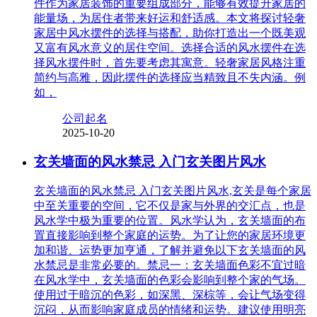
件作为家居装饰的重要组成部分，能够有效提升家居的
能量场，为居住者带来好运和舒适感。本文将探讨轻奢
家居中风水摆件的选择与搭配，助你打造出一个既美观
又富有风水意义的居住空间。选择合适的风水摆件在选
择风水摆件时，首先要考虑其寓意。轻奢家居风格注重
简约与高雅，因此摆件的选择应当精致且不失内涵。例
如，
公司起名
2025-10-20
玄关墙面的风水禁忌 入门玄关图片风水
玄关墙面的风水禁忌 入门玄关图片风水,玄关是每个家居
中至关重要的空间，它不仅是家与外界的交汇点，也是
风水学中极为重要的位置。风水学认为，玄关墙面的布
置直接影响到整个家庭的运势。为了让您的家居环境更
加和谐、运势更加亨通，了解并避免以下玄关墙面的风
水禁忌是非常必要的。禁忌一：玄关墙面色彩不宜过暗
在风水学中，玄关墙面的色彩会影响到整个家的气场。
使用过于暗沉的色彩，如深黑、深棕等，会让气场变得
沉闷，从而影响家庭成员的情绪和运势。建议使用明亮