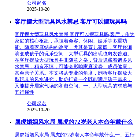
公司起名
2025-10-20
客厅摆大型玩具风水禁忌 客厅可以摆玩具吗
客厅摆大型玩具风水禁忌 客厅可以摆玩具吗,客厅，作为
家庭的核心枢纽，承担着会客、休闲、娱乐等多重功
能。随着家庭结构的改变，尤其是育儿家庭，客厅逐渐
演变成孩子的玩乐空间，大型玩具的出现也愈发普遍。
在客厅摆放大型玩具并非随意之举，背后隐藏着诸多风
水禁忌，稍有不慎，可能会影响家庭运势、成员健康，
甚至亲子关系。本文将从专业的角度，剖析客厅摆放大
型玩具的风水讲究，助你打造一个既能满足孩子需求，
又能提升居家气场的和谐空间。一、大型玩具的材质与
五行属性
公司起名
2025-10-20
属虎婚姻风水局 属虎的72岁老人本命年戴什么
属虎婚姻风水局 属虎的72岁老人本命年戴什么,一、五行