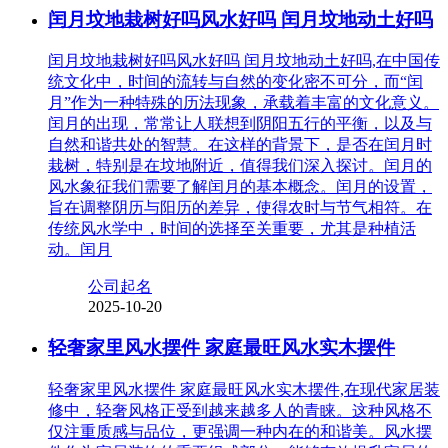
闰月坟地栽树好吗风水好吗 闰月坟地动土好吗
闰月坟地栽树好吗风水好吗 闰月坟地动土好吗,在中国传
统文化中，时间的流转与自然的变化密不可分，而“闰
月”作为一种特殊的历法现象，承载着丰富的文化意义。
闰月的出现，常常让人联想到阴阳五行的平衡，以及与
自然和谐共处的智慧。在这样的背景下，是否在闰月时
栽树，特别是在坟地附近，值得我们深入探讨。闰月的
风水象征我们需要了解闰月的基本概念。闰月的设置，
旨在调整阴历与阳历的差异，使得农时与节气相符。在
传统风水学中，时间的选择至关重要，尤其是种植活
动。闰月
公司起名
2025-10-20
轻奢家里风水摆件 家庭最旺风水实木摆件
轻奢家里风水摆件 家庭最旺风水实木摆件,在现代家居装
修中，轻奢风格正受到越来越多人的青睐。这种风格不
仅注重质感与品位，更强调一种内在的和谐美。风水摆