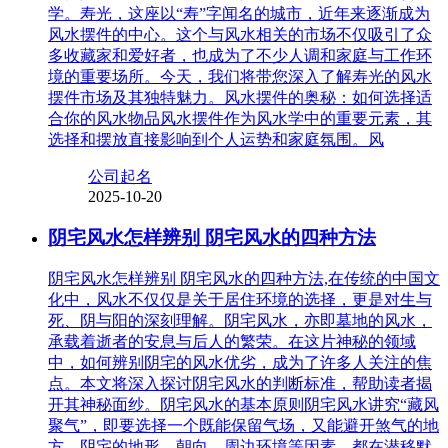
学。寿光，这座以“寿”字闻名的城市，近年来逐渐成为
风水摆件的中心。这个与风水相关的市场不仅吸引了众
多收藏家和爱好者，也成为了不少人调和家庭与工作环
境的重要场所。今天，我们将带您深入了解寿光的风水
摆件市场及其独特魅力。风水摆件的奥秘：如何选择适
合你的风水物品风水摆件作为风水学中的重要元素，其
选择和摆放直接影响到个人运势和家庭氛围。风
公司起名
2025-10-20
阴宅风水怎样辨别 阴宅风水的四种方法
阴宅风水怎样辨别 阴宅风水的四种方法,在传统的中国文
化中，风水不仅仅是关于居住环境的选择，更是对生与
死、阴与阳的深刻理解。阴宅风水，亦即墓地的风水，
承载着逝者的安息与后人的繁荣。在这片神秘的领域
中，如何辨别阴宅的风水优劣，成为了许多人关注的焦
点。本文将深入探讨阴宅风水的判断标准，帮助读者揭
开其神秘面纱。阴宅风水的基本原则阴宅风水讲究“藏风
聚气”，即要选择一个既能保留气场，又能避开煞气的地
方。阴宅的地形、朝向、周边环境等因素，都在潜移默