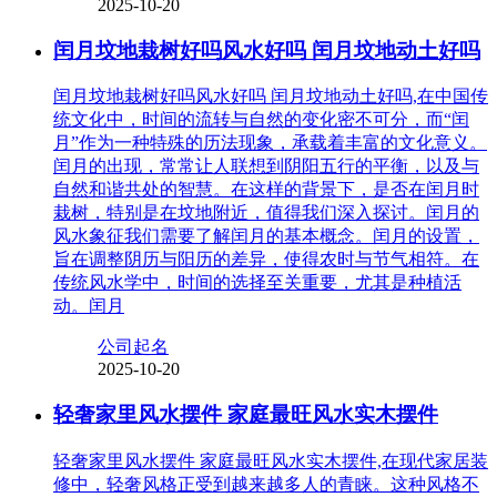
2025-10-20
闰月坟地栽树好吗风水好吗 闰月坟地动土好吗
闰月坟地栽树好吗风水好吗 闰月坟地动土好吗,在中国传
统文化中，时间的流转与自然的变化密不可分，而“闰
月”作为一种特殊的历法现象，承载着丰富的文化意义。
闰月的出现，常常让人联想到阴阳五行的平衡，以及与
自然和谐共处的智慧。在这样的背景下，是否在闰月时
栽树，特别是在坟地附近，值得我们深入探讨。闰月的
风水象征我们需要了解闰月的基本概念。闰月的设置，
旨在调整阴历与阳历的差异，使得农时与节气相符。在
传统风水学中，时间的选择至关重要，尤其是种植活
动。闰月
公司起名
2025-10-20
轻奢家里风水摆件 家庭最旺风水实木摆件
轻奢家里风水摆件 家庭最旺风水实木摆件,在现代家居装
修中，轻奢风格正受到越来越多人的青睐。这种风格不