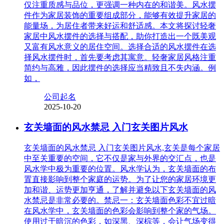
仅注重质感与品位，更强调一种内在的和谐美。风水摆
件作为家居装饰的重要组成部分，能够有效提升家居的
能量场，为居住者带来好运和舒适感。本文将探讨轻奢
家居中风水摆件的选择与搭配，助你打造出一个既美观
又富有风水意义的居住空间。选择合适的风水摆件在选
择风水摆件时，首先要考虑其寓意。轻奢家居风格注重
简约与高雅，因此摆件的选择应当精致且不失内涵。例
如，
公司起名
2025-10-20
玄关墙面的风水禁忌 入门玄关图片风水
玄关墙面的风水禁忌 入门玄关图片风水,玄关是每个家居
中至关重要的空间，它不仅是家与外界的交汇点，也是
风水学中极为重要的位置。风水学认为，玄关墙面的布
置直接影响到整个家庭的运势。为了让您的家居环境更
加和谐、运势更加亨通，了解并避免以下玄关墙面的风
水禁忌是非常必要的。禁忌一：玄关墙面色彩不宜过暗
在风水学中，玄关墙面的色彩会影响到整个家的气场。
使用过于暗沉的色彩，如深黑、深棕等，会让气场变得