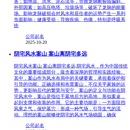
害：如地震、洪水、泥石流等，导致龙脉断裂或偏斜。
外部因素：如高压电塔、垃圾场等，破坏了龙脉的能量
场。影响龙脉破损会对风水和居住者的运势产生一系列
负面影响：健康受损：导致疾病、伤痛，特别是呼吸系
统
公司起名
2025-10-20
阴宅风水案山 案山离阴宅多远
阴宅风水案山 案山离阴宅多远,阴宅风水，作为中国传统
文化的重要组成部分，蕴含着深厚的哲理和实践经验。
其中，案山作为风水布局中的关键要素，承担着保护和
引导的功能。正确选择和布置案山，不仅关乎家族的运
势，更影响后代的繁荣与安宁。案山的定义与功能在阴
宅风水中，案山是指位于墓地后方的高地，形似案桌，
起到支撑和依靠的作用。它的主要功能是：一方面阻挡
风寒之气，保护墓穴；形成一种气场，引导生气的流
动。理想的案山能够使阴宅的风水气场稳固，确保
公司起名