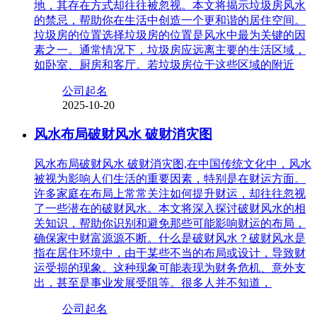
地，其存在方式却往往被忽视。本文将揭示垃圾房风水
的禁忌，帮助你在生活中创造一个更和谐的居住空间。
垃圾房的位置选择垃圾房的位置是风水中最为关键的因
素之一。通常情况下，垃圾房应远离主要的生活区域，
如卧室、厨房和客厅。若垃圾房位于这些区域的附近
公司起名
2025-10-20
风水布局破财风水 破财消灾图
风水布局破财风水 破财消灾图,在中国传统文化中，风水
被视为影响人们生活的重要因素，特别是在财运方面。
许多家庭在布局上常常关注如何提升财运，却往往忽视
了一些潜在的破财风水。本文将深入探讨破财风水的相
关知识，帮助你识别和避免那些可能影响财运的布局，
确保家中财富源源不断。什么是破财风水？破财风水是
指在居住环境中，由于某些不当的布局或设计，导致财
运受损的现象。这种现象可能表现为财务危机、意外支
出，甚至是事业发展受阻等。很多人并不知道，
公司起名