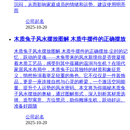
沉闷，从而影响家庭成员的情绪和运势。建议使用明亮
而
公司起名
2025-10-20
木质兔子风水摆放图解 木质牛摆件的正确摆放
木质兔子风水摆放图解 木质牛摆件的正确摆放,尘封的记
忆，跃动的灵魂——木兔带来的风水新境你是否曾凝视
着木质工艺品，感受到其中蕴藏的温润与生机？在现代
家居风水布局中，木质兔子以其独特的材质和象征意
义，悄然扮演着举足轻重的角色。它不仅仅是一件装饰
品，更是一座连接自然与心灵的桥梁，一个激活空间能
量、提升个人运势的风水密码。本文将为你揭秘木质兔
子风水摆放的奥秘，通过图解形式，深入剖析其材质选
择、造型寓意、方位禁忌，助你雕琢生机，跃动好运。
准备好跟随
公司起名
2025-10-20