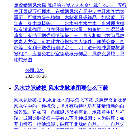
属虎婚姻风水局 属虎的72岁老人本命年戴什么,一、五行
生旺属虎五行属木，在婚姻风水布局中，生旺木气尤为
重要。可摆放绿色植物、木制家具或饰品，如绿萝、万
年青、红木桌椅等。二、水木相生水生木，水对属虎婚
姻有滋养作用。可在卧室摆放水景，如鱼缸、加湿器或
喷泉，有助于增强感情运势。三、贵人相助北方为属虎
的贵人方位，可在此方位摆放贵人摆件，如关公像、金
鸡等，有利于增强婚姻稳定性。四、避开相冲属虎与属
猴相冲，应避免在卧室摆放猴形饰品。属虎克属蛇，忌
讳蛇形图
公司起名
2025-10-20
风水龙脉破损 风水龙脉地图要怎么下载
风水龙脉破损 风水龙脉地图要怎么下载,龙脉定义龙脉是
风水学中的一种概念，指具有独特地势与能量流动的自
然景观。它如同一条蜿蜒起伏的巨龙，承载着生机与祥
瑞。成因龙脉破损主要有以下几种成因：人为破坏：如
开山凿石、挖池填湖，破坏了龙脉的自然走向。自然灾