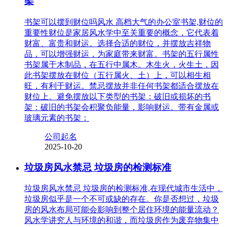
架
书架可以摆到财位吗风水 高档大气的办公室书架,财位的
重要性财位是家居风水学中至关重要的概念，它代表着
财富、富贵和财运。选择合适的财位，并摆放吉祥物
品，可以增强财运，为家庭带来财富。书架的五行属性
书架属于木制品，在五行中属木。木生火，火生土，因
此书架摆放在财位（五行属火、土）上，可以相生相
旺，有利于财运。禁忌摆放并非任何书架都适合摆放在
财位上。避免摆放以下类型的书架：破旧或损坏的书
架：破旧的书架会积聚负能量，影响财运。带有金属或
玻璃元素的书架：
公司起名
2025-10-20
垃圾房风水禁忌 垃圾房的检测标准
垃圾房风水禁忌 垃圾房的检测标准,在现代城市生活中，
垃圾房似乎是一个不可或缺的存在。你是否想过，垃圾
房的风水布局可能会影响到整个居住环境的能量流动？
风水学讲究人与环境的和谐，而垃圾房作为废弃物集中