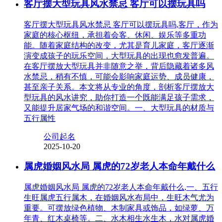
客厅摆大型玩具风水禁忌 客厅可以摆玩具吗
客厅摆大型玩具风水禁忌 客厅可以摆玩具吗,客厅，作为
家庭的核心枢纽，承担着会客、休闲、娱乐等多重功
能。随着家庭结构的改变，尤其是育儿家庭，客厅逐渐
演变成孩子的玩乐空间，大型玩具的出现也愈发普遍。
在客厅摆放大型玩具并非随意之举，背后隐藏着诸多风
水禁忌，稍有不慎，可能会影响家庭运势、成员健康，
甚至亲子关系。本文将从专业的角度，剖析客厅摆放大
型玩具的风水讲究，助你打造一个既能满足孩子需求，
又能提升居家气场的和谐空间。一、大型玩具的材质与
五行属性
公司起名
2025-10-20
属虎婚姻风水局 属虎的72岁老人本命年戴什么
属虎婚姻风水局 属虎的72岁老人本命年戴什么,一、五行
生旺属虎五行属木，在婚姻风水布局中，生旺木气尤为
重要。可摆放绿色植物、木制家具或饰品，如绿萝、万
年青、红木桌椅等。二、水木相生水生木，水对属虎婚