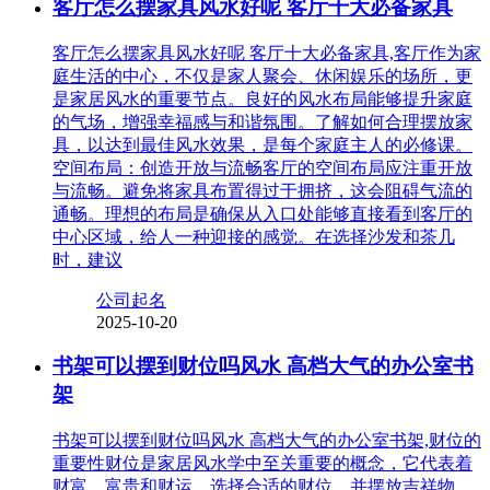
客厅怎么摆家具风水好呢 客厅十大必备家具
客厅怎么摆家具风水好呢 客厅十大必备家具,客厅作为家
庭生活的中心，不仅是家人聚会、休闲娱乐的场所，更
是家居风水的重要节点。良好的风水布局能够提升家庭
的气场，增强幸福感与和谐氛围。了解如何合理摆放家
具，以达到最佳风水效果，是每个家庭主人的必修课。
空间布局：创造开放与流畅客厅的空间布局应注重开放
与流畅。避免将家具布置得过于拥挤，这会阻碍气流的
通畅。理想的布局是确保从入口处能够直接看到客厅的
中心区域，给人一种迎接的感觉。在选择沙发和茶几
时，建议
公司起名
2025-10-20
书架可以摆到财位吗风水 高档大气的办公室书
架
书架可以摆到财位吗风水 高档大气的办公室书架,财位的
重要性财位是家居风水学中至关重要的概念，它代表着
财富、富贵和财运。选择合适的财位，并摆放吉祥物