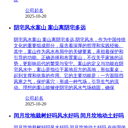
公司起名
2025-10-20
阴宅风水案山 案山离阴宅多远
阴宅风水案山 案山离阴宅多远,阴宅风水，作为中国传统
文化的重要组成部分，蕴含着深厚的哲理和实践经验。
其中，案山作为风水布局中的关键要素，承担着保护和
引导的功能。正确选择和布置案山，不仅关乎家族的运
势，更影响后代的繁荣与安宁。案山的定义与功能在阴
宅风水中，案山是指位于墓地后方的高地，形似案桌，
起到支撑和依靠的作用。它的主要功能是：一方面阻挡
风寒之气，保护墓穴；形成一种气场，引导生气的流
动。理想的案山能够使阴宅的风水气场稳固，确保
公司起名
2025-10-20
闰月坟地栽树好吗风水好吗 闰月坟地动土好吗
闰月坟地栽树好吗风水好吗 闰月坟地动土好吗,在中国传