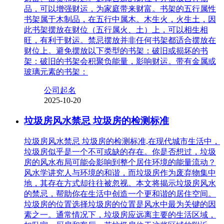
品，可以增强财运，为家庭带来财富。书架的五行属性
书架属于木制品，在五行中属木。木生火，火生土，因
此书架摆放在财位（五行属火、土）上，可以相生相
旺，有利于财运。禁忌摆放并非任何书架都适合摆放在
财位上。避免摆放以下类型的书架：破旧或损坏的书
架：破旧的书架会积聚负能量，影响财运。带有金属或
玻璃元素的书架：
公司起名
2025-10-20
垃圾房风水禁忌 垃圾房的检测标准
垃圾房风水禁忌 垃圾房的检测标准,在现代城市生活中，
垃圾房似乎是一个不可或缺的存在。你是否想过，垃圾
房的风水布局可能会影响到整个居住环境的能量流动？
风水学讲究人与环境的和谐，而垃圾房作为废弃物集中
地，其存在方式却往往被忽视。本文将揭示垃圾房风水
的禁忌，帮助你在生活中创造一个更和谐的居住空间。
垃圾房的位置选择垃圾房的位置是风水中最为关键的因
素之一。通常情况下，垃圾房应远离主要的生活区域，