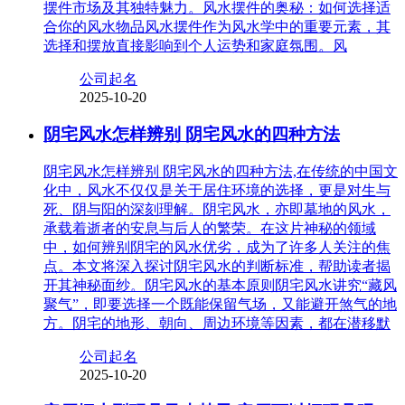
摆件市场及其独特魅力。风水摆件的奥秘：如何选择适
合你的风水物品风水摆件作为风水学中的重要元素，其
选择和摆放直接影响到个人运势和家庭氛围。风
公司起名
2025-10-20
阴宅风水怎样辨别 阴宅风水的四种方法
阴宅风水怎样辨别 阴宅风水的四种方法,在传统的中国文
化中，风水不仅仅是关于居住环境的选择，更是对生与
死、阴与阳的深刻理解。阴宅风水，亦即墓地的风水，
承载着逝者的安息与后人的繁荣。在这片神秘的领域
中，如何辨别阴宅的风水优劣，成为了许多人关注的焦
点。本文将深入探讨阴宅风水的判断标准，帮助读者揭
开其神秘面纱。阴宅风水的基本原则阴宅风水讲究“藏风
聚气”，即要选择一个既能保留气场，又能避开煞气的地
方。阴宅的地形、朝向、周边环境等因素，都在潜移默
公司起名
2025-10-20