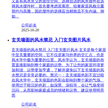
又富有风水意义的居住空间。选择合适的风水摆件在选
择风水摆件时，首先要考虑其寓意。轻奢家居风格注重
简约与高雅，因此摆件的选择应当精致且不失内涵。例
如，
公司起名
2025-10-20
玄关墙面的风水禁忌 入门玄关图片风水
玄关墙面的风水禁忌 入门玄关图片风水,玄关是每个家居
中至关重要的空间，它不仅是家与外界的交汇点，也是
风水学中极为重要的位置。风水学认为，玄关墙面的布
置直接影响到整个家庭的运势。为了让您的家居环境更
加和谐、运势更加亨通，了解并避免以下玄关墙面的风
水禁忌是非常必要的。禁忌一：玄关墙面色彩不宜过暗
在风水学中，玄关墙面的色彩会影响到整个家的气场。
使用过于暗沉的色彩，如深黑、深棕等，会让气场变得
沉闷，从而影响家庭成员的情绪和运势。建议使用明亮
而
公司起名