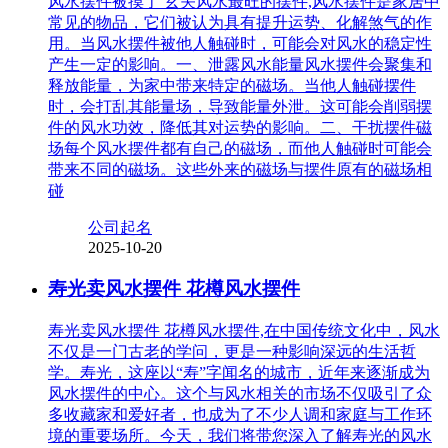
风水摆件被摸了 玄关风水最旺的摆件,风水摆件是家居中
常见的物品，它们被认为具有提升运势、化解煞气的作
用。当风水摆件被他人触碰时，可能会对风水的稳定性
产生一定的影响。一、泄露风水能量风水摆件会聚集和
释放能量，为家中带来特定的磁场。当他人触碰摆件
时，会打乱其能量场，导致能量外泄。这可能会削弱摆
件的风水功效，降低其对运势的影响。二、干扰摆件磁
场每个风水摆件都有自己的磁场，而他人触碰时可能会
带来不同的磁场。这些外来的磁场与摆件原有的磁场相
碰
公司起名
2025-10-20
寿光卖风水摆件 花樽风水摆件
寿光卖风水摆件 花樽风水摆件,在中国传统文化中，风水
不仅是一门古老的学问，更是一种影响深远的生活哲
学。寿光，这座以“寿”字闻名的城市，近年来逐渐成为
风水摆件的中心。这个与风水相关的市场不仅吸引了众
多收藏家和爱好者，也成为了不少人调和家庭与工作环
境的重要场所。今天，我们将带您深入了解寿光的风水