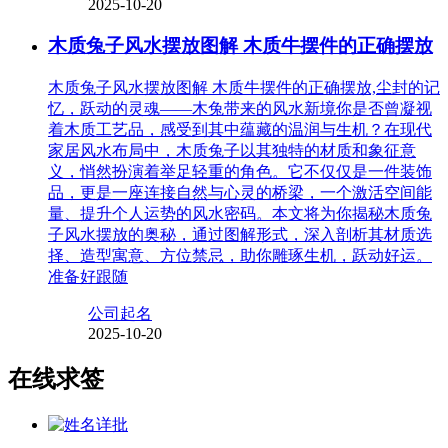
2025-10-20
木质兔子风水摆放图解 木质牛摆件的正确摆放
木质兔子风水摆放图解 木质牛摆件的正确摆放,尘封的记
忆，跃动的灵魂——木兔带来的风水新境你是否曾凝视
着木质工艺品，感受到其中蕴藏的温润与生机？在现代
家居风水布局中，木质兔子以其独特的材质和象征意
义，悄然扮演着举足轻重的角色。它不仅仅是一件装饰
品，更是一座连接自然与心灵的桥梁，一个激活空间能
量、提升个人运势的风水密码。本文将为你揭秘木质兔
子风水摆放的奥秘，通过图解形式，深入剖析其材质选
择、造型寓意、方位禁忌，助你雕琢生机，跃动好运。
准备好跟随
公司起名
2025-10-20
在线求签