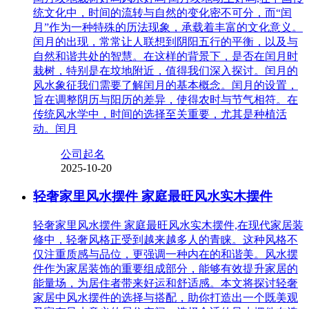
统文化中，时间的流转与自然的变化密不可分，而“闰
月”作为一种特殊的历法现象，承载着丰富的文化意义。
闰月的出现，常常让人联想到阴阳五行的平衡，以及与
自然和谐共处的智慧。在这样的背景下，是否在闰月时
栽树，特别是在坟地附近，值得我们深入探讨。闰月的
风水象征我们需要了解闰月的基本概念。闰月的设置，
旨在调整阴历与阳历的差异，使得农时与节气相符。在
传统风水学中，时间的选择至关重要，尤其是种植活
动。闰月
公司起名
2025-10-20
轻奢家里风水摆件 家庭最旺风水实木摆件
轻奢家里风水摆件 家庭最旺风水实木摆件,在现代家居装
修中，轻奢风格正受到越来越多人的青睐。这种风格不
仅注重质感与品位，更强调一种内在的和谐美。风水摆
件作为家居装饰的重要组成部分，能够有效提升家居的
能量场，为居住者带来好运和舒适感。本文将探讨轻奢
家居中风水摆件的选择与搭配，助你打造出一个既美观