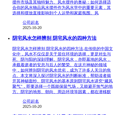
摆件市场及其独特魅力。风水摆件的奥秘：如何选择适
合你的风水物品风水摆件作为风水学中的重要元素，其
选择和摆放直接影响到个人运势和家庭氛围。风
公司起名
2025-10-20
阴宅风水怎样辨别 阴宅风水的四种方法
阴宅风水怎样辨别 阴宅风水的四种方法,在传统的中国文
化中，风水不仅仅是关于居住环境的选择，更是对生与
死、阴与阳的深刻理解。阴宅风水，亦即墓地的风水，
承载着逝者的安息与后人的繁荣。在这片神秘的领域
中，如何辨别阴宅的风水优劣，成为了许多人关注的焦
点。本文将深入探讨阴宅风水的判断标准，帮助读者揭
开其神秘面纱。阴宅风水的基本原则阴宅风水讲究“藏风
聚气”，即要选择一个既能保留气场，又能避开煞气的地
方。阴宅的地形、朝向、周边环境等因素，都在潜移默
公司起名
2025-10-20