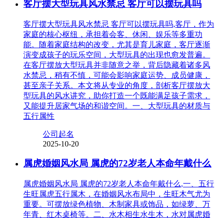
客厅摆大型玩具风水禁忌 客厅可以摆玩具吗
客厅摆大型玩具风水禁忌 客厅可以摆玩具吗,客厅，作为
家庭的核心枢纽，承担着会客、休闲、娱乐等多重功
能。随着家庭结构的改变，尤其是育儿家庭，客厅逐渐
演变成孩子的玩乐空间，大型玩具的出现也愈发普遍。
在客厅摆放大型玩具并非随意之举，背后隐藏着诸多风
水禁忌，稍有不慎，可能会影响家庭运势、成员健康，
甚至亲子关系。本文将从专业的角度，剖析客厅摆放大
型玩具的风水讲究，助你打造一个既能满足孩子需求，
又能提升居家气场的和谐空间。一、大型玩具的材质与
五行属性
公司起名
2025-10-20
属虎婚姻风水局 属虎的72岁老人本命年戴什么
属虎婚姻风水局 属虎的72岁老人本命年戴什么,一、五行
生旺属虎五行属木，在婚姻风水布局中，生旺木气尤为
重要。可摆放绿色植物、木制家具或饰品，如绿萝、万
年青、红木桌椅等。二、水木相生水生木，水对属虎婚