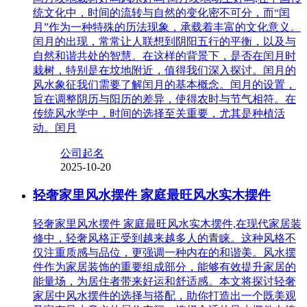
统文化中，时间的流转与自然的变化密不可分，而“闰
月”作为一种特殊的历法现象，承载着丰富的文化意义。
闰月的出现，常常让人联想到阴阳五行的平衡，以及与
自然和谐共处的智慧。在这样的背景下，是否在闰月时
栽树，特别是在坟地附近，值得我们深入探讨。闰月的
风水象征我们需要了解闰月的基本概念。闰月的设置，
旨在调整阴历与阳历的差异，使得农时与节气相符。在
传统风水学中，时间的选择至关重要，尤其是种植活
动。闰月
公司起名
2025-10-20
轻奢家里风水摆件 家庭最旺风水实木摆件
轻奢家里风水摆件 家庭最旺风水实木摆件,在现代家居装
修中，轻奢风格正受到越来越多人的青睐。这种风格不
仅注重质感与品位，更强调一种内在的和谐美。风水摆
件作为家居装饰的重要组成部分，能够有效提升家居的
能量场，为居住者带来好运和舒适感。本文将探讨轻奢
家居中风水摆件的选择与搭配，助你打造出一个既美观