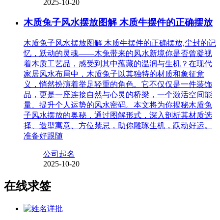
2025-10-20
木质兔子风水摆放图解 木质牛摆件的正确摆放
木质兔子风水摆放图解 木质牛摆件的正确摆放,尘封的记
忆，跃动的灵魂——木兔带来的风水新境你是否曾凝视
着木质工艺品，感受到其中蕴藏的温润与生机？在现代
家居风水布局中，木质兔子以其独特的材质和象征意
义，悄然扮演着举足轻重的角色。它不仅仅是一件装饰
品，更是一座连接自然与心灵的桥梁，一个激活空间能
量、提升个人运势的风水密码。本文将为你揭秘木质兔
子风水摆放的奥秘，通过图解形式，深入剖析其材质选
择、造型寓意、方位禁忌，助你雕琢生机，跃动好运。
准备好跟随
公司起名
2025-10-20
在线求签