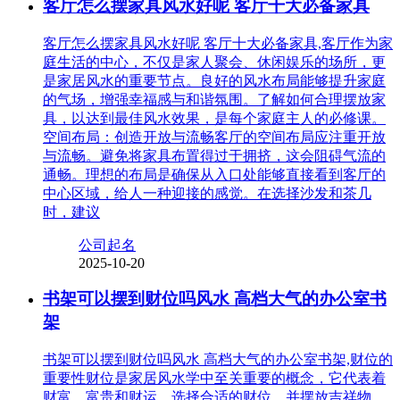
客厅怎么摆家具风水好呢 客厅十大必备家具
客厅怎么摆家具风水好呢 客厅十大必备家具,客厅作为家
庭生活的中心，不仅是家人聚会、休闲娱乐的场所，更
是家居风水的重要节点。良好的风水布局能够提升家庭
的气场，增强幸福感与和谐氛围。了解如何合理摆放家
具，以达到最佳风水效果，是每个家庭主人的必修课。
空间布局：创造开放与流畅客厅的空间布局应注重开放
与流畅。避免将家具布置得过于拥挤，这会阻碍气流的
通畅。理想的布局是确保从入口处能够直接看到客厅的
中心区域，给人一种迎接的感觉。在选择沙发和茶几
时，建议
公司起名
2025-10-20
书架可以摆到财位吗风水 高档大气的办公室书
架
书架可以摆到财位吗风水 高档大气的办公室书架,财位的
重要性财位是家居风水学中至关重要的概念，它代表着
财富、富贵和财运。选择合适的财位，并摆放吉祥物