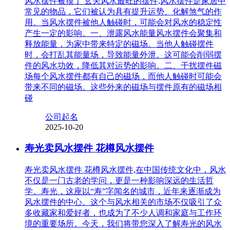
风水摆件被摸了 玄关风水最旺的摆件,风水摆件是家居中
常见的物品，它们被认为具有提升运势、化解煞气的作
用。当风水摆件被他人触碰时，可能会对风水的稳定性
产生一定的影响。一、泄露风水能量风水摆件会聚集和
释放能量，为家中带来特定的磁场。当他人触碰摆件
时，会打乱其能量场，导致能量外泄。这可能会削弱摆
件的风水功效，降低其对运势的影响。二、干扰摆件磁
场每个风水摆件都有自己的磁场，而他人触碰时可能会
带来不同的磁场。这些外来的磁场与摆件原有的磁场相
碰
公司起名
2025-10-20
寿光卖风水摆件 花樽风水摆件
寿光卖风水摆件 花樽风水摆件,在中国传统文化中，风水
不仅是一门古老的学问，更是一种影响深远的生活哲
学。寿光，这座以“寿”字闻名的城市，近年来逐渐成为
风水摆件的中心。这个与风水相关的市场不仅吸引了众
多收藏家和爱好者，也成为了不少人调和家庭与工作环
境的重要场所。今天，我们将带您深入了解寿光的风水