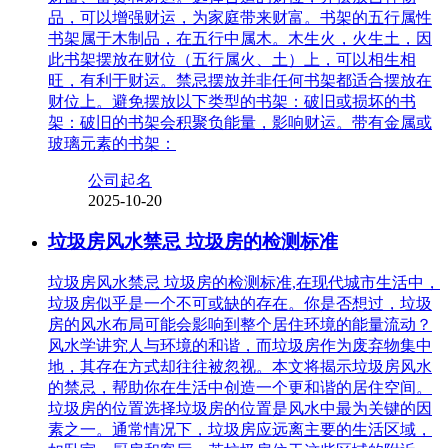
品，可以增强财运，为家庭带来财富。书架的五行属性
书架属于木制品，在五行中属木。木生火，火生土，因
此书架摆放在财位（五行属火、土）上，可以相生相
旺，有利于财运。禁忌摆放并非任何书架都适合摆放在
财位上。避免摆放以下类型的书架：破旧或损坏的书
架：破旧的书架会积聚负能量，影响财运。带有金属或
玻璃元素的书架：
公司起名
2025-10-20
垃圾房风水禁忌 垃圾房的检测标准
垃圾房风水禁忌 垃圾房的检测标准,在现代城市生活中，
垃圾房似乎是一个不可或缺的存在。你是否想过，垃圾
房的风水布局可能会影响到整个居住环境的能量流动？
风水学讲究人与环境的和谐，而垃圾房作为废弃物集中
地，其存在方式却往往被忽视。本文将揭示垃圾房风水
的禁忌，帮助你在生活中创造一个更和谐的居住空间。
垃圾房的位置选择垃圾房的位置是风水中最为关键的因
素之一。通常情况下，垃圾房应远离主要的生活区域，