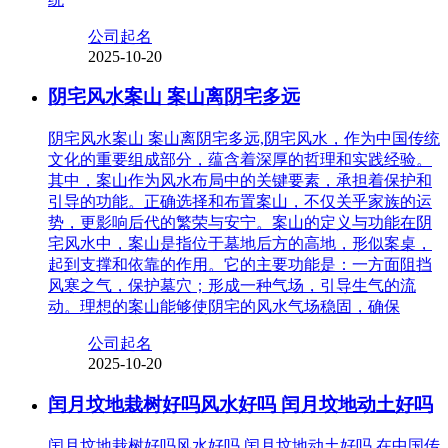
公司起名
2025-10-20
阴宅风水案山 案山离阴宅多远
阴宅风水案山 案山离阴宅多远,阴宅风水，作为中国传统
文化的重要组成部分，蕴含着深厚的哲理和实践经验。
其中，案山作为风水布局中的关键要素，承担着保护和
引导的功能。正确选择和布置案山，不仅关乎家族的运
势，更影响后代的繁荣与安宁。案山的定义与功能在阴
宅风水中，案山是指位于墓地后方的高地，形似案桌，
起到支撑和依靠的作用。它的主要功能是：一方面阻挡
风寒之气，保护墓穴；形成一种气场，引导生气的流
动。理想的案山能够使阴宅的风水气场稳固，确保
公司起名
2025-10-20
闰月坟地栽树好吗风水好吗 闰月坟地动土好吗
闰月坟地栽树好吗风水好吗 闰月坟地动土好吗,在中国传