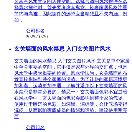
又富有风水意义的居住空间。选择合适的风水摆件在选
择风水摆件时，首先要考虑其寓意。轻奢家居风格注重
简约与高雅，因此摆件的选择应当精致且不失内涵。例
如，
公司起名
2025-10-20
玄关墙面的风水禁忌 入门玄关图片风水
玄关墙面的风水禁忌 入门玄关图片风水,玄关是每个家居
中至关重要的空间，它不仅是家与外界的交汇点，也是
风水学中极为重要的位置。风水学认为，玄关墙面的布
置直接影响到整个家庭的运势。为了让您的家居环境更
加和谐、运势更加亨通，了解并避免以下玄关墙面的风
水禁忌是非常必要的。禁忌一：玄关墙面色彩不宜过暗
在风水学中，玄关墙面的色彩会影响到整个家的气场。
使用过于暗沉的色彩，如深黑、深棕等，会让气场变得
沉闷，从而影响家庭成员的情绪和运势。建议使用明亮
而
公司起名