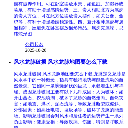
姻有滋养作用。可在卧室摆放水景，如鱼缸、加湿器或
喷泉，有助于增强感情运势。三、贵人相助北方为属虎
的贵人方位，可在此方位摆放贵人摆件，如关公像、金
鸡等，有利于增强婚姻稳定性。四、避开相冲属虎与属
猴相冲，应避免在卧室摆放猴形饰品。属虎克属蛇，忌
讳蛇形图
公司起名
2025-10-20
风水龙脉破损 风水龙脉地图要怎么下载
风水龙脉破损 风水龙脉地图要怎么下载,龙脉定义龙脉是
风水学中的一种概念，指具有独特地势与能量流动的自
然景观。它如同一条蜿蜒起伏的巨龙，承载着生机与祥
瑞。成因龙脉破损主要有以下几种成因：人为破坏：如
开山凿石、挖池填湖，破坏了龙脉的自然走向。自然灾
害：如地震、洪水、泥石流等，导致龙脉断裂或偏斜。
外部因素：如高压电塔、垃圾场等，破坏了龙脉的能量
场。影响龙脉破损会对风水和居住者的运势产生一系列
负面影响：健康受损：导致疾病、伤痛，特别是呼吸系
统