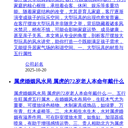
家庭的核心枢纽，承担着会客、休闲、娱乐等多重功
能。随着家庭结构的改变，尤其是育儿家庭，客厅逐渐
演变成孩子的玩乐空间，大型玩具的出现也愈发普遍。
在客厅摆放大型玩具并非随意之举，背后隐藏着诸多风
水禁忌，稍有不慎，可能会影响家庭运势、成员健康，
甚至亲子关系。本文将从专业的角度，剖析客厅摆放大
型玩具的风水讲究，助你打造一个既能满足孩子需求，
又能提升居家气场的和谐空间。一、大型玩具的材质与
五行属性
公司起名
2025-10-20
属虎婚姻风水局 属虎的72岁老人本命年戴什么
属虎婚姻风水局 属虎的72岁老人本命年戴什么,一、五行
生旺属虎五行属木，在婚姻风水布局中，生旺木气尤为
重要。可摆放绿色植物、木制家具或饰品，如绿萝、万
年青、红木桌椅等。二、水木相生水生木，水对属虎婚
姻有滋养作用。可在卧室摆放水景，如鱼缸、加湿器或
喷泉，有助于增强感情运势。三、贵人相助北方为属虎