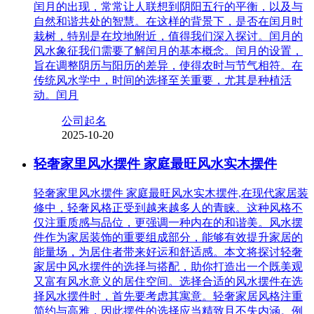
闰月的出现，常常让人联想到阴阳五行的平衡，以及与
自然和谐共处的智慧。在这样的背景下，是否在闰月时
栽树，特别是在坟地附近，值得我们深入探讨。闰月的
风水象征我们需要了解闰月的基本概念。闰月的设置，
旨在调整阴历与阳历的差异，使得农时与节气相符。在
传统风水学中，时间的选择至关重要，尤其是种植活
动。闰月
公司起名
2025-10-20
轻奢家里风水摆件 家庭最旺风水实木摆件
轻奢家里风水摆件 家庭最旺风水实木摆件,在现代家居装
修中，轻奢风格正受到越来越多人的青睐。这种风格不
仅注重质感与品位，更强调一种内在的和谐美。风水摆
件作为家居装饰的重要组成部分，能够有效提升家居的
能量场，为居住者带来好运和舒适感。本文将探讨轻奢
家居中风水摆件的选择与搭配，助你打造出一个既美观
又富有风水意义的居住空间。选择合适的风水摆件在选
择风水摆件时，首先要考虑其寓意。轻奢家居风格注重
简约与高雅，因此摆件的选择应当精致且不失内涵。例