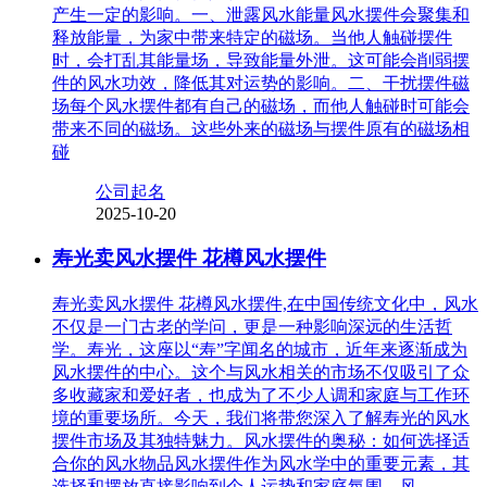
产生一定的影响。一、泄露风水能量风水摆件会聚集和
释放能量，为家中带来特定的磁场。当他人触碰摆件
时，会打乱其能量场，导致能量外泄。这可能会削弱摆
件的风水功效，降低其对运势的影响。二、干扰摆件磁
场每个风水摆件都有自己的磁场，而他人触碰时可能会
带来不同的磁场。这些外来的磁场与摆件原有的磁场相
碰
公司起名
2025-10-20
寿光卖风水摆件 花樽风水摆件
寿光卖风水摆件 花樽风水摆件,在中国传统文化中，风水
不仅是一门古老的学问，更是一种影响深远的生活哲
学。寿光，这座以“寿”字闻名的城市，近年来逐渐成为
风水摆件的中心。这个与风水相关的市场不仅吸引了众
多收藏家和爱好者，也成为了不少人调和家庭与工作环
境的重要场所。今天，我们将带您深入了解寿光的风水
摆件市场及其独特魅力。风水摆件的奥秘：如何选择适
合你的风水物品风水摆件作为风水学中的重要元素，其
选择和摆放直接影响到个人运势和家庭氛围。风