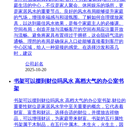
庭生活的中心，不仅是家人聚会、休闲娱乐的场所，更
是家居风水的重要节点。良好的风水布局能够提升家庭
的气场，增强幸福感与和谐氛围。了解如何合理摆放家
具，以达到最佳风水效果，是每个家庭主人的必修课。
空间布局：创造开放与流畅客厅的空间布局应注重开放
与流畅。避免将家具布置得过于拥挤，这会阻碍气流的
通畅。理想的布局是确保从入口处能够直接看到客厅的
中心区域，给人一种迎接的感觉。在选择沙发和茶几
时，建议
公司起名
2025-10-20
书架可以摆到财位吗风水 高档大气的办公室书
架
书架可以摆到财位吗风水 高档大气的办公室书架,财位的
重要性财位是家居风水学中至关重要的概念，它代表着
财富、富贵和财运。选择合适的财位，并摆放吉祥物
品，可以增强财运，为家庭带来财富。书架的五行属性
书架属于木制品，在五行中属木。木生火，火生土，因