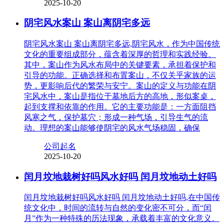
2025-10-20
阴宅风水案山 案山离阴宅多远
阴宅风水案山 案山离阴宅多远,阴宅风水，作为中国传统
文化的重要组成部分，蕴含着深厚的哲理和实践经验。
其中，案山作为风水布局中的关键要素，承担着保护和
引导的功能。正确选择和布置案山，不仅关乎家族的运
势，更影响后代的繁荣与安宁。案山的定义与功能在阴
宅风水中，案山是指位于墓地后方的高地，形似案桌，
起到支撑和依靠的作用。它的主要功能是：一方面阻挡
风寒之气，保护墓穴；形成一种气场，引导生气的流
动。理想的案山能够使阴宅的风水气场稳固，确保
公司起名
2025-10-20
闰月坟地栽树好吗风水好吗 闰月坟地动土好吗
闰月坟地栽树好吗风水好吗 闰月坟地动土好吗,在中国传
统文化中，时间的流转与自然的变化密不可分，而“闰
月”作为一种特殊的历法现象，承载着丰富的文化意义。