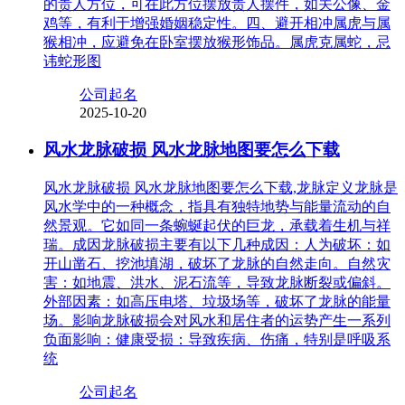
的贵人方位，可在此方位摆放贵人摆件，如关公像、金
鸡等，有利于增强婚姻稳定性。四、避开相冲属虎与属
猴相冲，应避免在卧室摆放猴形饰品。属虎克属蛇，忌
讳蛇形图
公司起名
2025-10-20
风水龙脉破损 风水龙脉地图要怎么下载
风水龙脉破损 风水龙脉地图要怎么下载,龙脉定义龙脉是
风水学中的一种概念，指具有独特地势与能量流动的自
然景观。它如同一条蜿蜒起伏的巨龙，承载着生机与祥
瑞。成因龙脉破损主要有以下几种成因：人为破坏：如
开山凿石、挖池填湖，破坏了龙脉的自然走向。自然灾
害：如地震、洪水、泥石流等，导致龙脉断裂或偏斜。
外部因素：如高压电塔、垃圾场等，破坏了龙脉的能量
场。影响龙脉破损会对风水和居住者的运势产生一系列
负面影响：健康受损：导致疾病、伤痛，特别是呼吸系
统
公司起名