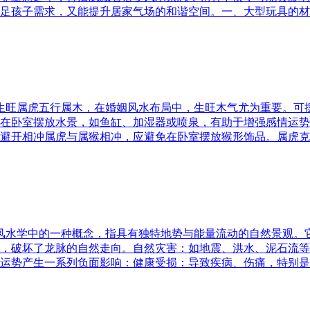
足孩子需求，又能提升居家气场的和谐空间。一、大型玩具的材
五行生旺属虎五行属木，在婚姻风水布局中，生旺木气尤为重要。
在卧室摆放水景，如鱼缸、加湿器或喷泉，有助于增强感情运势
避开相冲属虎与属猴相冲，应避免在卧室摆放猴形饰品。属虎克
是风水学中的一种概念，指具有独特地势与能量流动的自然景观
，破坏了龙脉的自然走向。自然灾害：如地震、洪水、泥石流等
运势产生一系列负面影响：健康受损：导致疾病、伤痛，特别是