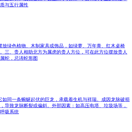
质与五行属性
可摆放绿色植物、木制家具或饰品，如绿萝、万年青、红木桌椅
。三、贵人相助北方为属虎的贵人方位，可在此方位摆放贵人
属蛇，忌讳蛇形图
。它如同一条蜿蜒起伏的巨龙，承载着生机与祥瑞。成因龙脉破损
，导致龙脉断裂或偏斜。外部因素：如高压电塔、垃圾场等，
呼吸系统