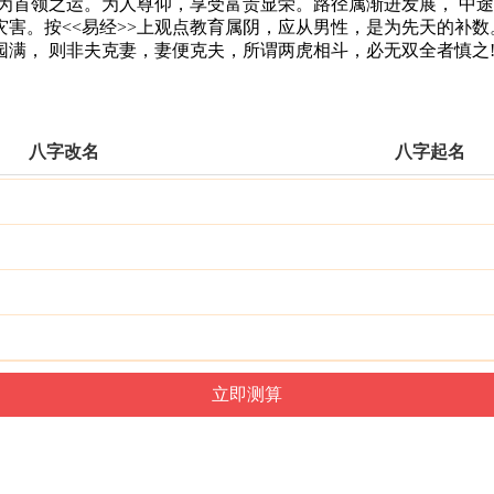
首领之运。为人尊仰，享受富贵显荣。路径属渐进发展， 中途
害。按<<易经>>上观点教育属阴，应从男性，是为先天的补数
满， 则非夫克妻，妻便克夫，所谓两虎相斗，必无双全者慎之!
八字改名
八字起名