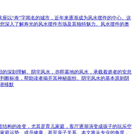
这座以“寿”字闻名的城市，近年来逐渐成为风水摆件的中心。这
您深入了解寿光的风水摆件市场及其独特魅力。风水摆件的奥
与阳的深刻理解。阴宅风水，亦即墓地的风水，承载着逝者的安息
判断标准，帮助读者揭开其神秘面纱。阴宅风水的基本原则阴
潜移默
家庭结构的改变，尤其是育儿家庭，客厅逐渐演变成孩子的玩乐空
家庭运势、成员健康，甚至亲子关系。本文将从专业的角度，