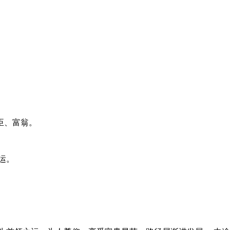
臣、富翁。
运。