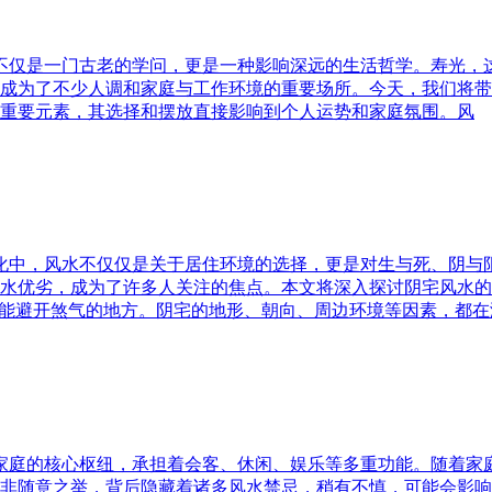
水不仅是一门古老的学问，更是一种影响深远的生活哲学。寿光，
成为了不少人调和家庭与工作环境的重要场所。今天，我们将带
重要元素，其选择和摆放直接影响到个人运势和家庭氛围。风
文化中，风水不仅仅是关于居住环境的选择，更是对生与死、阴
水优劣，成为了许多人关注的焦点。本文将深入探讨阴宅风水的
又能避开煞气的地方。阴宅的地形、朝向、周边环境等因素，都在
为家庭的核心枢纽，承担着会客、休闲、娱乐等多重功能。随着
非随意之举，背后隐藏着诸多风水禁忌，稍有不慎，可能会影响