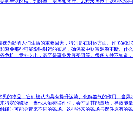
要的生活区域，如卧室、厨房和客厅。若垃圾房位于这些区域的
水被视为影响人们生活的重要因素，特别是在财运方面。许多家
和避免那些可能影响财运的布局，确保家中财富源源不断。什么
务危机、意外支出，甚至是事业发展受阻等。很多人并不知道，
中常见的物品，它们被认为具有提升运势、化解煞气的作用。当
来特定的磁场。当他人触碰摆件时，会打乱其能量场，导致能量
触碰时可能会带来不同的磁场。这些外来的磁场与摆件原有的磁