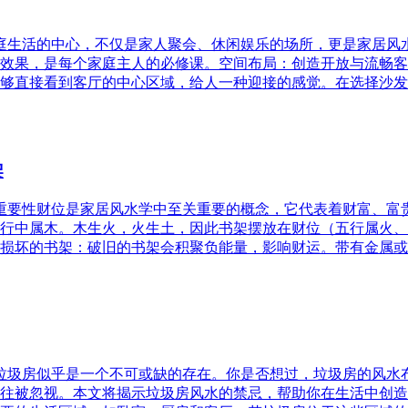
家庭生活的中心，不仅是家人聚会、休闲娱乐的场所，更是家居
效果，是每个家庭主人的必修课。空间布局：创造开放与流畅客
够直接看到客厅的中心区域，给人一种迎接的感觉。在选择沙发
架
的重要性财位是家居风水学中至关重要的概念，它代表着财富、
行中属木。木生火，火生土，因此书架摆放在财位（五行属火、
损坏的书架：破旧的书架会积聚负能量，影响财运。带有金属或
，垃圾房似乎是一个不可或缺的存在。你是否想过，垃圾房的风
往被忽视。本文将揭示垃圾房风水的禁忌，帮助你在生活中创造