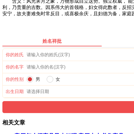
含义：风光霁月之象，万物形成自立这势。独立权威， 能为
利，乃贵重的吉数。因系伟大的首领格，妇女得此数者，反招灾
安宁，故夫妻难免时常反目，或喜极余庆，且妇德为备，家庭园
姓名祥批
你的姓氏
你的名字
你的性别
男
女
出生日期
相关文章