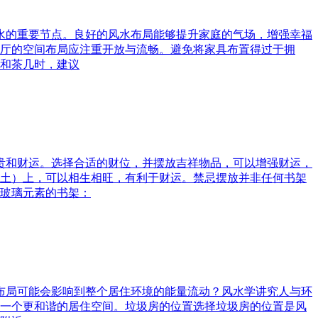
风水的重要节点。良好的风水布局能够提升家庭的气场，增强幸福
厅的空间布局应注重开放与流畅。避免将家具布置得过于拥
和茶几时，建议
富贵和财运。选择合适的财位，并摆放吉祥物品，可以增强财运，
土）上，可以相生相旺，有利于财运。禁忌摆放并非任何书架
玻璃元素的书架：
水布局可能会影响到整个居住环境的能量流动？风水学讲究人与环
一个更和谐的居住空间。垃圾房的位置选择垃圾房的位置是风