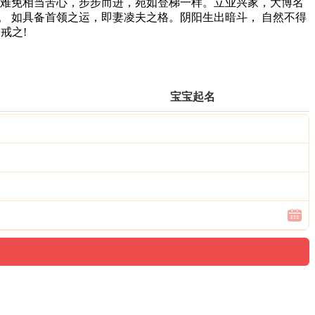
难免相当苦心，步步而进，宛如登梯一样。立业兴家，大博名
。 如具备首领之运，即妻凌夫之格。阴阳生出暗斗， 自然不得
戒之!
宝宝起名