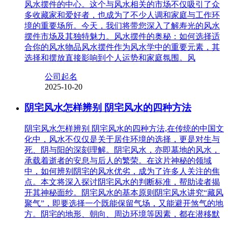
风水摆件的中心。这个与风水相关的市场不仅吸引了众
多收藏家和爱好者，也成为了不少人调和家庭与工作环
境的重要场所。今天，我们将带您深入了解寿光的风水
摆件市场及其独特魅力。风水摆件的奥秘：如何选择适
合你的风水物品风水摆件作为风水学中的重要元素，其
选择和摆放直接影响到个人运势和家庭氛围。风
公司起名
2025-10-20
阴宅风水怎样辨别 阴宅风水的四种方法
阴宅风水怎样辨别 阴宅风水的四种方法,在传统的中国文
化中，风水不仅仅是关于居住环境的选择，更是对生与
死、阴与阳的深刻理解。阴宅风水，亦即墓地的风水，
承载着逝者的安息与后人的繁荣。在这片神秘的领域
中，如何辨别阴宅的风水优劣，成为了许多人关注的焦
点。本文将深入探讨阴宅风水的判断标准，帮助读者揭
开其神秘面纱。阴宅风水的基本原则阴宅风水讲究“藏风
聚气”，即要选择一个既能保留气场，又能避开煞气的地
方。阴宅的地形、朝向、周边环境等因素，都在潜移默