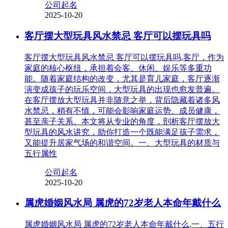
公司起名
2025-10-20
客厅摆大型玩具风水禁忌 客厅可以摆玩具吗
客厅摆大型玩具风水禁忌 客厅可以摆玩具吗,客厅，作为
家庭的核心枢纽，承担着会客、休闲、娱乐等多重功
能。随着家庭结构的改变，尤其是育儿家庭，客厅逐渐
演变成孩子的玩乐空间，大型玩具的出现也愈发普遍。
在客厅摆放大型玩具并非随意之举，背后隐藏着诸多风
水禁忌，稍有不慎，可能会影响家庭运势、成员健康，
甚至亲子关系。本文将从专业的角度，剖析客厅摆放大
型玩具的风水讲究，助你打造一个既能满足孩子需求，
又能提升居家气场的和谐空间。一、大型玩具的材质与
五行属性
公司起名
2025-10-20
属虎婚姻风水局 属虎的72岁老人本命年戴什么
属虎婚姻风水局 属虎的72岁老人本命年戴什么,一、五行