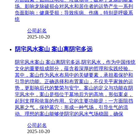
场。影响龙脉破损会对风水和居住者的运势产生一系列
负面影响：健康受损：导致疾病、伤痛，特别是呼吸系
统
公司起名
2025-10-20
阴宅风水案山 案山离阴宅多远
阴宅风水案山 案山离阴宅多远,阴宅风水，作为中国传统
文化的重要组成部分，蕴含着深厚的哲理和实践经验。
其中，案山作为风水布局中的关键要素，承担着保护和
引导的功能。正确选择和布置案山，不仅关乎家族的运
势，更影响后代的繁荣与安宁。案山的定义与功能在阴
宅风水中，案山是指位于墓地后方的高地，形似案桌，
起到支撑和依靠的作用。它的主要功能是：一方面阻挡
风寒之气，保护墓穴；形成一种气场，引导生气的流
动。理想的案山能够使阴宅的风水气场稳固，确保
公司起名
2025-10-20