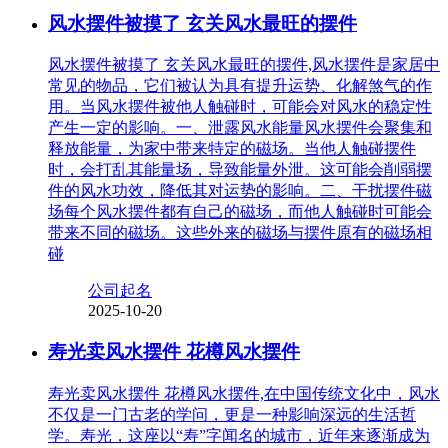
风水摆件被摸了 玄关风水最旺的摆件
风水摆件被摸了 玄关风水最旺的摆件,风水摆件是家居中
常见的物品，它们被认为具有提升运势、化解煞气的作
用。当风水摆件被他人触碰时，可能会对风水的稳定性
产生一定的影响。一、泄露风水能量风水摆件会聚集和
释放能量，为家中带来特定的磁场。当他人触碰摆件
时，会打乱其能量场，导致能量外泄。这可能会削弱摆
件的风水功效，降低其对运势的影响。二、干扰摆件磁
场每个风水摆件都有自己的磁场，而他人触碰时可能会
带来不同的磁场。这些外来的磁场与摆件原有的磁场相
碰
公司起名
2025-10-20
寿光卖风水摆件 花樽风水摆件
寿光卖风水摆件 花樽风水摆件,在中国传统文化中，风水
不仅是一门古老的学问，更是一种影响深远的生活哲
学。寿光，这座以“寿”字闻名的城市，近年来逐渐成为