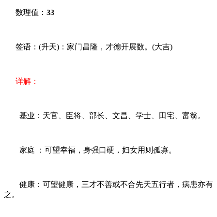
数理值：
33
签语：(升天)：家门昌隆，才德开展数。(大吉)
详解：
基业：天官、臣将、部长、文昌、学士、田宅、富翁。
家庭 ：可望幸福，身强口硬，妇女用则孤寡。
健康：可望健康，三才不善或不合先天五行者，病患亦有
之。