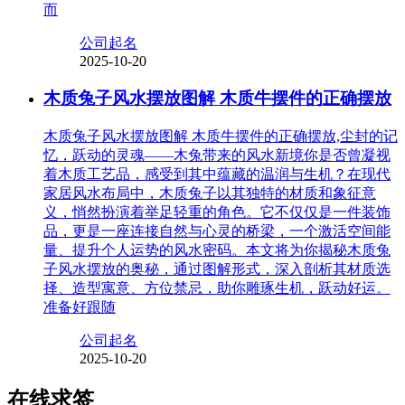
而
公司起名
2025-10-20
木质兔子风水摆放图解 木质牛摆件的正确摆放
木质兔子风水摆放图解 木质牛摆件的正确摆放,尘封的记
忆，跃动的灵魂——木兔带来的风水新境你是否曾凝视
着木质工艺品，感受到其中蕴藏的温润与生机？在现代
家居风水布局中，木质兔子以其独特的材质和象征意
义，悄然扮演着举足轻重的角色。它不仅仅是一件装饰
品，更是一座连接自然与心灵的桥梁，一个激活空间能
量、提升个人运势的风水密码。本文将为你揭秘木质兔
子风水摆放的奥秘，通过图解形式，深入剖析其材质选
择、造型寓意、方位禁忌，助你雕琢生机，跃动好运。
准备好跟随
公司起名
2025-10-20
在线求签