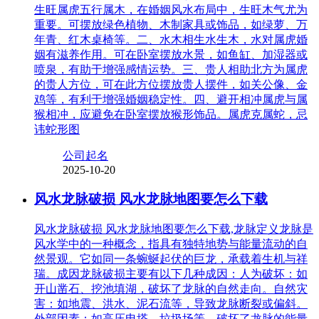
生旺属虎五行属木，在婚姻风水布局中，生旺木气尤为
重要。可摆放绿色植物、木制家具或饰品，如绿萝、万
年青、红木桌椅等。二、水木相生水生木，水对属虎婚
姻有滋养作用。可在卧室摆放水景，如鱼缸、加湿器或
喷泉，有助于增强感情运势。三、贵人相助北方为属虎
的贵人方位，可在此方位摆放贵人摆件，如关公像、金
鸡等，有利于增强婚姻稳定性。四、避开相冲属虎与属
猴相冲，应避免在卧室摆放猴形饰品。属虎克属蛇，忌
讳蛇形图
公司起名
2025-10-20
风水龙脉破损 风水龙脉地图要怎么下载
风水龙脉破损 风水龙脉地图要怎么下载,龙脉定义龙脉是
风水学中的一种概念，指具有独特地势与能量流动的自
然景观。它如同一条蜿蜒起伏的巨龙，承载着生机与祥
瑞。成因龙脉破损主要有以下几种成因：人为破坏：如
开山凿石、挖池填湖，破坏了龙脉的自然走向。自然灾
害：如地震、洪水、泥石流等，导致龙脉断裂或偏斜。
外部因素：如高压电塔、垃圾场等，破坏了龙脉的能量