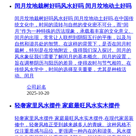
闰月坟地栽树好吗风水好吗 闰月坟地动土好吗
闰月坟地栽树好吗风水好吗 闰月坟地动土好吗,在中国传
统文化中，时间的流转与自然的变化密不可分，而“闰
月”作为一种特殊的历法现象，承载着丰富的文化意义。
闰月的出现，常常让人联想到阴阳五行的平衡，以及与
自然和谐共处的智慧。在这样的背景下，是否在闰月时
栽树，特别是在坟地附近，值得我们深入探讨。闰月的
风水象征我们需要了解闰月的基本概念。闰月的设置，
旨在调整阴历与阳历的差异，使得农时与节气相符。在
传统风水学中，时间的选择至关重要，尤其是种植活
动。闰月
公司起名
2025-10-20
轻奢家里风水摆件 家庭最旺风水实木摆件
轻奢家里风水摆件 家庭最旺风水实木摆件,在现代家居装
修中，轻奢风格正受到越来越多人的青睐。这种风格不
仅注重质感与品位，更强调一种内在的和谐美。风水摆