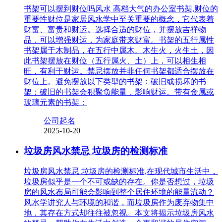
书架可以摆到财位吗风水 高档大气的办公室书架,财位的
重要性财位是家居风水学中至关重要的概念，它代表着
财富、富贵和财运。选择合适的财位，并摆放吉祥物
品，可以增强财运，为家庭带来财富。书架的五行属性
书架属于木制品，在五行中属木。木生火，火生土，因
此书架摆放在财位（五行属火、土）上，可以相生相
旺，有利于财运。禁忌摆放并非任何书架都适合摆放在
财位上。避免摆放以下类型的书架：破旧或损坏的书
架：破旧的书架会积聚负能量，影响财运。带有金属或
玻璃元素的书架：
公司起名
2025-10-20
垃圾房风水禁忌 垃圾房的检测标准
垃圾房风水禁忌 垃圾房的检测标准,在现代城市生活中，
垃圾房似乎是一个不可或缺的存在。你是否想过，垃圾
房的风水布局可能会影响到整个居住环境的能量流动？
风水学讲究人与环境的和谐，而垃圾房作为废弃物集中
地，其存在方式却往往被忽视。本文将揭示垃圾房风水