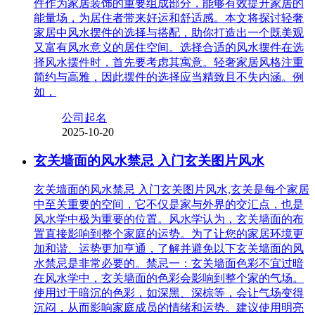
件作为家居装饰的重要组成部分，能够有效提升家居的
能量场，为居住者带来好运和舒适感。本文将探讨轻奢
家居中风水摆件的选择与搭配，助你打造出一个既美观
又富有风水意义的居住空间。选择合适的风水摆件在选
择风水摆件时，首先要考虑其寓意。轻奢家居风格注重
简约与高雅，因此摆件的选择应当精致且不失内涵。例
如，
公司起名
2025-10-20
玄关墙面的风水禁忌 入门玄关图片风水
玄关墙面的风水禁忌 入门玄关图片风水,玄关是每个家居
中至关重要的空间，它不仅是家与外界的交汇点，也是
风水学中极为重要的位置。风水学认为，玄关墙面的布
置直接影响到整个家庭的运势。为了让您的家居环境更
加和谐、运势更加亨通，了解并避免以下玄关墙面的风
水禁忌是非常必要的。禁忌一：玄关墙面色彩不宜过暗
在风水学中，玄关墙面的色彩会影响到整个家的气场。
使用过于暗沉的色彩，如深黑、深棕等，会让气场变得
沉闷，从而影响家庭成员的情绪和运势。建议使用明亮