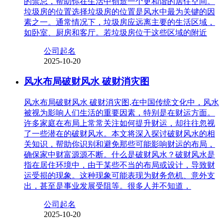
的禁忌，帮助你在生活中创造一个更和谐的居住空间。
垃圾房的位置选择垃圾房的位置是风水中最为关键的因
素之一。通常情况下，垃圾房应远离主要的生活区域，
如卧室、厨房和客厅。若垃圾房位于这些区域的附近
公司起名
2025-10-20
风水布局破财风水 破财消灾图
风水布局破财风水 破财消灾图,在中国传统文化中，风水
被视为影响人们生活的重要因素，特别是在财运方面。
许多家庭在布局上常常关注如何提升财运，却往往忽视
了一些潜在的破财风水。本文将深入探讨破财风水的相
关知识，帮助你识别和避免那些可能影响财运的布局，
确保家中财富源源不断。什么是破财风水？破财风水是
指在居住环境中，由于某些不当的布局或设计，导致财
运受损的现象。这种现象可能表现为财务危机、意外支
出，甚至是事业发展受阻等。很多人并不知道，
公司起名
2025-10-20