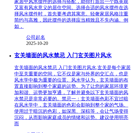
家居中风水摆件的选择与搭配，助你打造出一个既美观
又富有风水意义的居住空间。选择合适的风水摆件在选
择风水摆件时，首先要考虑其寓意。轻奢家居风格注重
简约与高雅，因此摆件的选择应当精致且不失内涵。例
如，
公司起名
2025-10-20
玄关墙面的风水禁忌 入门玄关图片风水
玄关墙面的风水禁忌 入门玄关图片风水,玄关是每个家居
中至关重要的空间，它不仅是家与外界的交汇点，也是
风水学中极为重要的位置。风水学认为，玄关墙面的布
置直接影响到整个家庭的运势。为了让您的家居环境更
加和谐、运势更加亨通，了解并避免以下玄关墙面的风
水禁忌是非常必要的。禁忌一：玄关墙面色彩不宜过暗
在风水学中，玄关墙面的色彩会影响到整个家的气场。
使用过于暗沉的色彩，如深黑、深棕等，会让气场变得
沉闷，从而影响家庭成员的情绪和运势。建议使用明亮
而