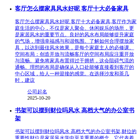
客厅怎么摆家具风水好呢 客厅十大必备家具
客厅怎么摆家具风水好呢 客厅十大必备家具,客厅作为家
庭生活的中心，不仅是家人聚会、休闲娱乐的场所，更
是家居风水的重要节点。良好的风水布局能够提升家庭
的气场，增强幸福感与和谐氛围。了解如何合理摆放家
具，以达到最佳风水效果，是每个家庭主人的必修课。
空间布局：创造开放与流畅客厅的空间布局应注重开放
与流畅。避免将家具布置得过于拥挤，这会阻碍气流的
通畅。理想的布局是确保从入口处能够直接看到客厅的
中心区域，给人一种迎接的感觉。在选择沙发和茶几
时，建议
公司起名
2025-10-20
书架可以摆到财位吗风水 高档大气的办公室书
架
书架可以摆到财位吗风水 高档大气的办公室书架,财位的
重要性财位是家居风水学中至关重要的概念，它代表着