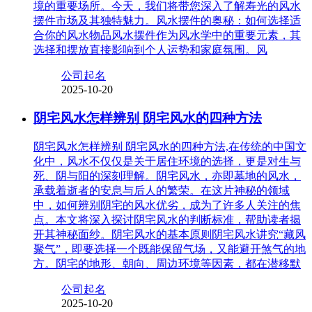
境的重要场所。今天，我们将带您深入了解寿光的风水
摆件市场及其独特魅力。风水摆件的奥秘：如何选择适
合你的风水物品风水摆件作为风水学中的重要元素，其
选择和摆放直接影响到个人运势和家庭氛围。风
公司起名
2025-10-20
阴宅风水怎样辨别 阴宅风水的四种方法
阴宅风水怎样辨别 阴宅风水的四种方法,在传统的中国文
化中，风水不仅仅是关于居住环境的选择，更是对生与
死、阴与阳的深刻理解。阴宅风水，亦即墓地的风水，
承载着逝者的安息与后人的繁荣。在这片神秘的领域
中，如何辨别阴宅的风水优劣，成为了许多人关注的焦
点。本文将深入探讨阴宅风水的判断标准，帮助读者揭
开其神秘面纱。阴宅风水的基本原则阴宅风水讲究“藏风
聚气”，即要选择一个既能保留气场，又能避开煞气的地
方。阴宅的地形、朝向、周边环境等因素，都在潜移默
公司起名
2025-10-20