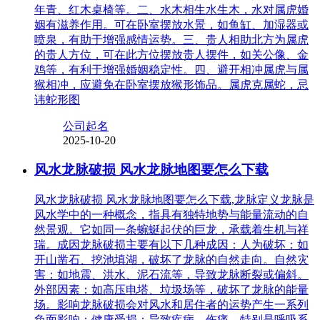
年青、红木桌椅等。二、水木相生水生木，水对属虎婚
姻有滋养作用。可在卧室摆放水景，如鱼缸、加湿器或
喷泉，有助于增强感情运势。三、贵人相助北方为属虎
的贵人方位，可在此方位摆放贵人摆件，如关公像、金
鸡等，有利于增强婚姻稳定性。四、避开相冲属虎与属
猴相冲，应避免在卧室摆放猴形饰品。属虎克属蛇，忌
讳蛇形图
公司起名
2025-10-20
风水龙脉破损 风水龙脉地图要怎么下载
风水龙脉破损 风水龙脉地图要怎么下载,龙脉定义龙脉是
风水学中的一种概念，指具有独特地势与能量流动的自
然景观。它如同一条蜿蜒起伏的巨龙，承载着生机与祥
瑞。成因龙脉破损主要有以下几种成因：人为破坏：如
开山凿石、挖池填湖，破坏了龙脉的自然走向。自然灾
害：如地震、洪水、泥石流等，导致龙脉断裂或偏斜。
外部因素：如高压电塔、垃圾场等，破坏了龙脉的能量
场。影响龙脉破损会对风水和居住者的运势产生一系列
负面影响：健康受损：导致疾病、伤痛，特别是呼吸系