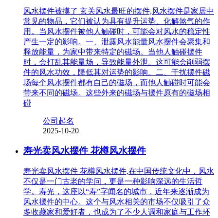
风水摆件被摸了 玄关风水最旺的摆件,风水摆件是家居中
常见的物品，它们被认为具有提升运势、化解煞气的作
用。当风水摆件被他人触碰时，可能会对风水的稳定性
产生一定的影响。一、泄露风水能量风水摆件会聚集和
释放能量，为家中带来特定的磁场。当他人触碰摆件
时，会打乱其能量场，导致能量外泄。这可能会削弱摆
件的风水功效，降低其对运势的影响。二、干扰摆件磁
场每个风水摆件都有自己的磁场，而他人触碰时可能会
带来不同的磁场。这些外来的磁场与摆件原有的磁场相
碰
公司起名
2025-10-20
寿光卖风水摆件 花樽风水摆件
寿光卖风水摆件 花樽风水摆件,在中国传统文化中，风水
不仅是一门古老的学问，更是一种影响深远的生活哲
学。寿光，这座以“寿”字闻名的城市，近年来逐渐成为
风水摆件的中心。这个与风水相关的市场不仅吸引了众
多收藏家和爱好者，也成为了不少人调和家庭与工作环