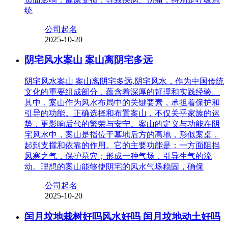
统
公司起名
2025-10-20
阴宅风水案山 案山离阴宅多远
阴宅风水案山 案山离阴宅多远,阴宅风水，作为中国传统
文化的重要组成部分，蕴含着深厚的哲理和实践经验。
其中，案山作为风水布局中的关键要素，承担着保护和
引导的功能。正确选择和布置案山，不仅关乎家族的运
势，更影响后代的繁荣与安宁。案山的定义与功能在阴
宅风水中，案山是指位于墓地后方的高地，形似案桌，
起到支撑和依靠的作用。它的主要功能是：一方面阻挡
风寒之气，保护墓穴；形成一种气场，引导生气的流
动。理想的案山能够使阴宅的风水气场稳固，确保
公司起名
2025-10-20
闰月坟地栽树好吗风水好吗 闰月坟地动土好吗