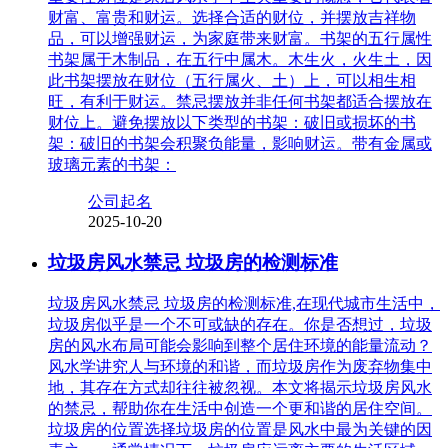
财富、富贵和财运。选择合适的财位，并摆放吉祥物
品，可以增强财运，为家庭带来财富。书架的五行属性
书架属于木制品，在五行中属木。木生火，火生土，因
此书架摆放在财位（五行属火、土）上，可以相生相
旺，有利于财运。禁忌摆放并非任何书架都适合摆放在
财位上。避免摆放以下类型的书架：破旧或损坏的书
架：破旧的书架会积聚负能量，影响财运。带有金属或
玻璃元素的书架：
公司起名
2025-10-20
垃圾房风水禁忌 垃圾房的检测标准
垃圾房风水禁忌 垃圾房的检测标准,在现代城市生活中，
垃圾房似乎是一个不可或缺的存在。你是否想过，垃圾
房的风水布局可能会影响到整个居住环境的能量流动？
风水学讲究人与环境的和谐，而垃圾房作为废弃物集中
地，其存在方式却往往被忽视。本文将揭示垃圾房风水
的禁忌，帮助你在生活中创造一个更和谐的居住空间。
垃圾房的位置选择垃圾房的位置是风水中最为关键的因