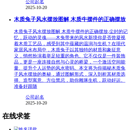
公司起名
2025-10-20
木质兔子风水摆放图解 木质牛摆件的正确摆放
木质兔子风水摆放图解 木质牛摆件的正确摆放,尘封的记
忆，跃动的灵魂——木兔带来的风水新境你是否曾凝视
着木质工艺品，感受到其中蕴藏的温润与生机？在现代
家居风水布局中，木质兔子以其独特的材质和象征意
义，悄然扮演着举足轻重的角色。它不仅仅是一件装饰
品，更是一座连接自然与心灵的桥梁，一个激活空间能
量、提升个人运势的风水密码。本文将为你揭秘木质兔
子风水摆放的奥秘，通过图解形式，深入剖析其材质选
择、造型寓意、方位禁忌，助你雕琢生机，跃动好运。
准备好跟随
公司起名
2025-10-20
在线求签