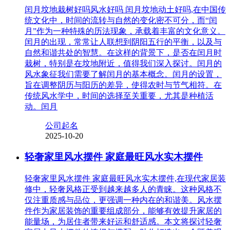
闰月坟地栽树好吗风水好吗 闰月坟地动土好吗,在中国传
统文化中，时间的流转与自然的变化密不可分，而“闰
月”作为一种特殊的历法现象，承载着丰富的文化意义。
闰月的出现，常常让人联想到阴阳五行的平衡，以及与
自然和谐共处的智慧。在这样的背景下，是否在闰月时
栽树，特别是在坟地附近，值得我们深入探讨。闰月的
风水象征我们需要了解闰月的基本概念。闰月的设置，
旨在调整阴历与阳历的差异，使得农时与节气相符。在
传统风水学中，时间的选择至关重要，尤其是种植活
动。闰月
公司起名
2025-10-20
轻奢家里风水摆件 家庭最旺风水实木摆件
轻奢家里风水摆件 家庭最旺风水实木摆件,在现代家居装
修中，轻奢风格正受到越来越多人的青睐。这种风格不
仅注重质感与品位，更强调一种内在的和谐美。风水摆
件作为家居装饰的重要组成部分，能够有效提升家居的
能量场，为居住者带来好运和舒适感。本文将探讨轻奢