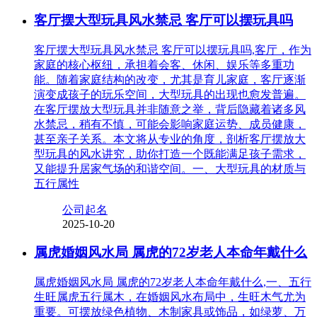
客厅摆大型玩具风水禁忌 客厅可以摆玩具吗
客厅摆大型玩具风水禁忌 客厅可以摆玩具吗,客厅，作为
家庭的核心枢纽，承担着会客、休闲、娱乐等多重功
能。随着家庭结构的改变，尤其是育儿家庭，客厅逐渐
演变成孩子的玩乐空间，大型玩具的出现也愈发普遍。
在客厅摆放大型玩具并非随意之举，背后隐藏着诸多风
水禁忌，稍有不慎，可能会影响家庭运势、成员健康，
甚至亲子关系。本文将从专业的角度，剖析客厅摆放大
型玩具的风水讲究，助你打造一个既能满足孩子需求，
又能提升居家气场的和谐空间。一、大型玩具的材质与
五行属性
公司起名
2025-10-20
属虎婚姻风水局 属虎的72岁老人本命年戴什么
属虎婚姻风水局 属虎的72岁老人本命年戴什么,一、五行
生旺属虎五行属木，在婚姻风水布局中，生旺木气尤为
重要。可摆放绿色植物、木制家具或饰品，如绿萝、万