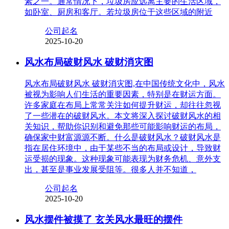
素之一。通常情况下，垃圾房应远离主要的生活区域，
如卧室、厨房和客厅。若垃圾房位于这些区域的附近
公司起名
2025-10-20
风水布局破财风水 破财消灾图
风水布局破财风水 破财消灾图,在中国传统文化中，风水
被视为影响人们生活的重要因素，特别是在财运方面。
许多家庭在布局上常常关注如何提升财运，却往往忽视
了一些潜在的破财风水。本文将深入探讨破财风水的相
关知识，帮助你识别和避免那些可能影响财运的布局，
确保家中财富源源不断。什么是破财风水？破财风水是
指在居住环境中，由于某些不当的布局或设计，导致财
运受损的现象。这种现象可能表现为财务危机、意外支
出，甚至是事业发展受阻等。很多人并不知道，
公司起名
2025-10-20
风水摆件被摸了 玄关风水最旺的摆件