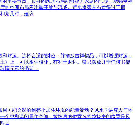
风水的重要节点。良好的风水布局能够提升家庭的气场，增强幸福
厅的空间布局应注重开放与流畅。避免将家具布置得过于拥
和茶几时，建议
富贵和财运。选择合适的财位，并摆放吉祥物品，可以增强财运，
土）上，可以相生相旺，有利于财运。禁忌摆放并非任何书架
玻璃元素的书架：
水布局可能会影响到整个居住环境的能量流动？风水学讲究人与环
一个更和谐的居住空间。垃圾房的位置选择垃圾房的位置是风
附近