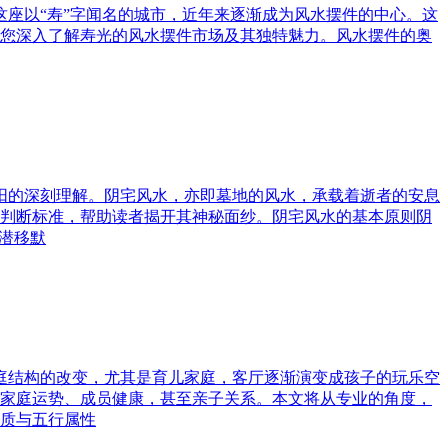
这座以“寿”字闻名的城市，近年来逐渐成为风水摆件的中心。这
您深入了解寿光的风水摆件市场及其独特魅力。风水摆件的奥
与阳的深刻理解。阴宅风水，亦即墓地的风水，承载着逝者的安息
判断标准，帮助读者揭开其神秘面纱。阴宅风水的基本原则阴
潜移默
家庭结构的改变，尤其是育儿家庭，客厅逐渐演变成孩子的玩乐空
家庭运势、成员健康，甚至亲子关系。本文将从专业的角度，
质与五行属性