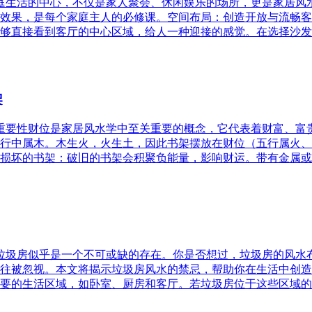
家庭生活的中心，不仅是家人聚会、休闲娱乐的场所，更是家居
效果，是每个家庭主人的必修课。空间布局：创造开放与流畅客
够直接看到客厅的中心区域，给人一种迎接的感觉。在选择沙发
架
的重要性财位是家居风水学中至关重要的概念，它代表着财富、
行中属木。木生火，火生土，因此书架摆放在财位（五行属火、
损坏的书架：破旧的书架会积聚负能量，影响财运。带有金属或
，垃圾房似乎是一个不可或缺的存在。你是否想过，垃圾房的风
往被忽视。本文将揭示垃圾房风水的禁忌，帮助你在生活中创造
要的生活区域，如卧室、厨房和客厅。若垃圾房位于这些区域的