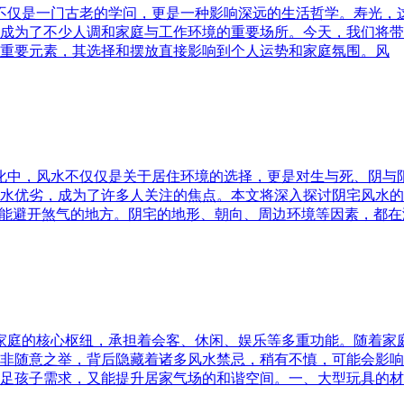
水不仅是一门古老的学问，更是一种影响深远的生活哲学。寿光，
成为了不少人调和家庭与工作环境的重要场所。今天，我们将带
重要元素，其选择和摆放直接影响到个人运势和家庭氛围。风
文化中，风水不仅仅是关于居住环境的选择，更是对生与死、阴
水优劣，成为了许多人关注的焦点。本文将深入探讨阴宅风水的
又能避开煞气的地方。阴宅的地形、朝向、周边环境等因素，都在
为家庭的核心枢纽，承担着会客、休闲、娱乐等多重功能。随着
非随意之举，背后隐藏着诸多风水禁忌，稍有不慎，可能会影响
足孩子需求，又能提升居家气场的和谐空间。一、大型玩具的材