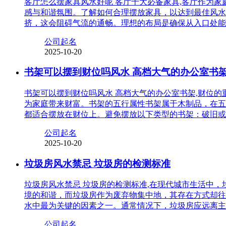
客厅怎么摆家具风水好呢 客厅十大必备家具,客厅作为
感与和谐氛围。了解如何合理摆放家具，以达到最佳风水
挤，这会阻碍气流的通畅。理想的布局是确保从入口处能
公司起名
2025-10-20
书架可以摆到财位吗风水 高档大气的办公室书
书架可以摆到财位吗风水 高档大气的办公室书架,财位
为家庭带来财富。书架的五行属性书架属于木制品，在五
都适合摆放在财位上。避免摆放以下类型的书架：破旧或
公司起名
2025-10-20
垃圾房风水禁忌 垃圾房的检测标准
垃圾房风水禁忌 垃圾房的检测标准,在现代城市生活中
境的和谐，而垃圾房作为废弃物集中地，其存在方式却往
水中最为关键的因素之一。通常情况下，垃圾房应远离主
公司起名