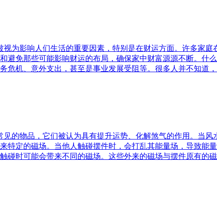
水被视为影响人们生活的重要因素，特别是在财运方面。许多家
和避免那些可能影响财运的布局，确保家中财富源源不断。什么
务危机、意外支出，甚至是事业发展受阻等。很多人并不知道，
中常见的物品，它们被认为具有提升运势、化解煞气的作用。当
来特定的磁场。当他人触碰摆件时，会打乱其能量场，导致能量
触碰时可能会带来不同的磁场。这些外来的磁场与摆件原有的磁