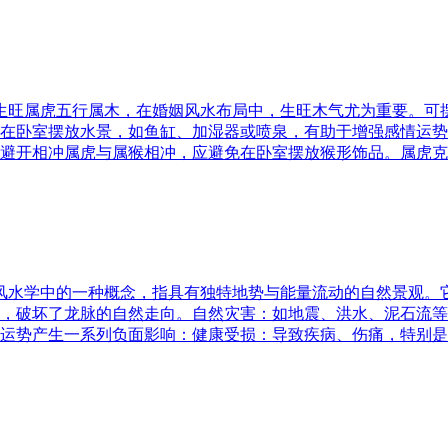
五行生旺属虎五行属木，在婚姻风水布局中，生旺木气尤为重要。
在卧室摆放水景，如鱼缸、加湿器或喷泉，有助于增强感情运势
避开相冲属虎与属猴相冲，应避免在卧室摆放猴形饰品。属虎克
是风水学中的一种概念，指具有独特地势与能量流动的自然景观
，破坏了龙脉的自然走向。自然灾害：如地震、洪水、泥石流等
运势产生一系列负面影响：健康受损：导致疾病、伤痛，特别是