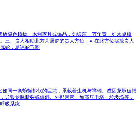
可摆放绿色植物、木制家具或饰品，如绿萝、万年青、红木桌椅
。三、贵人相助北方为属虎的贵人方位，可在此方位摆放贵人
属蛇，忌讳蛇形图
。它如同一条蜿蜒起伏的巨龙，承载着生机与祥瑞。成因龙脉破损
，导致龙脉断裂或偏斜。外部因素：如高压电塔、垃圾场等，
呼吸系统