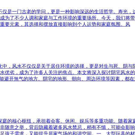
水不仅是一门古老的学问，更是一种影响深远的生活哲学。寿光，
成为了不少人调和家庭与工作环境的重要场所。今天，我们将带
重要元素，其选择和摆放直接影响到个人运势和家庭氛围。风
文化中，风水不仅仅是关于居住环境的选择，更是对生与死、阴
水优劣，成为了许多人关注的焦点。本文将深入探讨阴宅风水的
又能避开煞气的地方。阴宅的地形、朝向、周边环境等因素，都在
为家庭的核心枢纽，承担着会客、休闲、娱乐等多重功能。随着
非随意之举，背后隐藏着诸多风水禁忌，稍有不慎，可能会影响
足孩子需求，又能提升居家气场的和谐空间。一、大型玩具的材