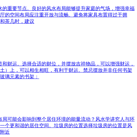
风水的重要节点。良好的风水布局能够提升家庭的气场，增强幸福
厅的空间布局应注重开放与流畅。避免将家具布置得过于拥
和茶几时，建议
富贵和财运。选择合适的财位，并摆放吉祥物品，可以增强财运，
土）上，可以相生相旺，有利于财运。禁忌摆放并非任何书架
玻璃元素的书架：
水布局可能会影响到整个居住环境的能量流动？风水学讲究人与环
一个更和谐的居住空间。垃圾房的位置选择垃圾房的位置是风
附近