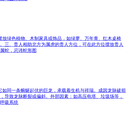
可摆放绿色植物、木制家具或饰品，如绿萝、万年青、红木桌椅
。三、贵人相助北方为属虎的贵人方位，可在此方位摆放贵人
属蛇，忌讳蛇形图
。它如同一条蜿蜒起伏的巨龙，承载着生机与祥瑞。成因龙脉破损
，导致龙脉断裂或偏斜。外部因素：如高压电塔、垃圾场等，
呼吸系统