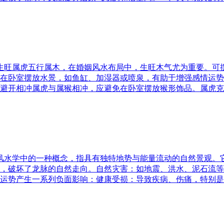
五行生旺属虎五行属木，在婚姻风水布局中，生旺木气尤为重要。
在卧室摆放水景，如鱼缸、加湿器或喷泉，有助于增强感情运势
避开相冲属虎与属猴相冲，应避免在卧室摆放猴形饰品。属虎克
是风水学中的一种概念，指具有独特地势与能量流动的自然景观
，破坏了龙脉的自然走向。自然灾害：如地震、洪水、泥石流等
运势产生一系列负面影响：健康受损：导致疾病、伤痛，特别是