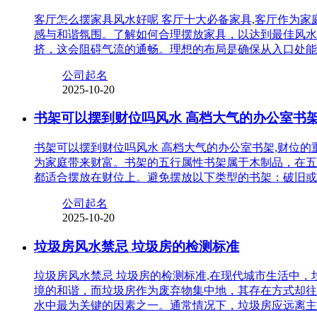
客厅怎么摆家具风水好呢 客厅十大必备家具,客厅作为
感与和谐氛围。了解如何合理摆放家具，以达到最佳风水
挤，这会阻碍气流的通畅。理想的布局是确保从入口处能
公司起名
2025-10-20
书架可以摆到财位吗风水 高档大气的办公室书
书架可以摆到财位吗风水 高档大气的办公室书架,财位
为家庭带来财富。书架的五行属性书架属于木制品，在五
都适合摆放在财位上。避免摆放以下类型的书架：破旧或
公司起名
2025-10-20
垃圾房风水禁忌 垃圾房的检测标准
垃圾房风水禁忌 垃圾房的检测标准,在现代城市生活中
境的和谐，而垃圾房作为废弃物集中地，其存在方式却往
水中最为关键的因素之一。通常情况下，垃圾房应远离主