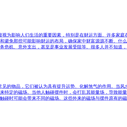
水被视为影响人们生活的重要因素，特别是在财运方面。许多家
和避免那些可能影响财运的布局，确保家中财富源源不断。什么
务危机、意外支出，甚至是事业发展受阻等。很多人并不知道，
中常见的物品，它们被认为具有提升运势、化解煞气的作用。当
来特定的磁场。当他人触碰摆件时，会打乱其能量场，导致能量
触碰时可能会带来不同的磁场。这些外来的磁场与摆件原有的磁