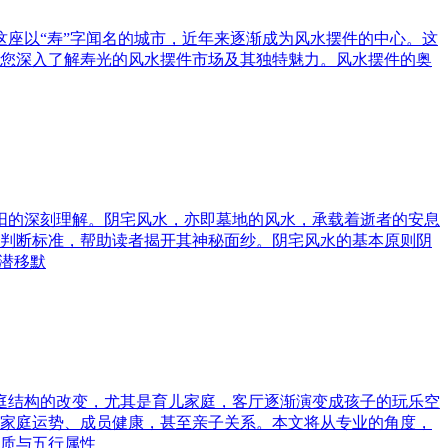
这座以“寿”字闻名的城市，近年来逐渐成为风水摆件的中心。这
您深入了解寿光的风水摆件市场及其独特魅力。风水摆件的奥
与阳的深刻理解。阴宅风水，亦即墓地的风水，承载着逝者的安息
判断标准，帮助读者揭开其神秘面纱。阴宅风水的基本原则阴
潜移默
家庭结构的改变，尤其是育儿家庭，客厅逐渐演变成孩子的玩乐空
家庭运势、成员健康，甚至亲子关系。本文将从专业的角度，
质与五行属性