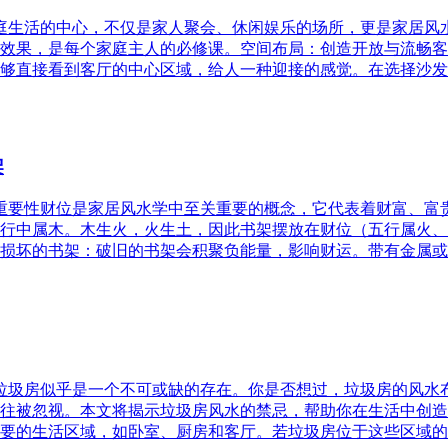
家庭生活的中心，不仅是家人聚会、休闲娱乐的场所，更是家居
效果，是每个家庭主人的必修课。空间布局：创造开放与流畅客
够直接看到客厅的中心区域，给人一种迎接的感觉。在选择沙发
架
的重要性财位是家居风水学中至关重要的概念，它代表着财富、
行中属木。木生火，火生土，因此书架摆放在财位（五行属火、
损坏的书架：破旧的书架会积聚负能量，影响财运。带有金属或
，垃圾房似乎是一个不可或缺的存在。你是否想过，垃圾房的风
往被忽视。本文将揭示垃圾房风水的禁忌，帮助你在生活中创造
要的生活区域，如卧室、厨房和客厅。若垃圾房位于这些区域的