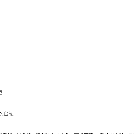
望。
心脏病。