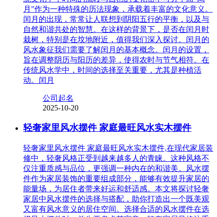
月”作为一种特殊的历法现象，承载着丰富的文化意义。
闰月的出现，常常让人联想到阴阳五行的平衡，以及与
自然和谐共处的智慧。在这样的背景下，是否在闰月时
栽树，特别是在坟地附近，值得我们深入探讨。闰月的
风水象征我们需要了解闰月的基本概念。闰月的设置，
旨在调整阴历与阳历的差异，使得农时与节气相符。在
传统风水学中，时间的选择至关重要，尤其是种植活
动。闰月
公司起名
2025-10-20
轻奢家里风水摆件 家庭最旺风水实木摆件
轻奢家里风水摆件 家庭最旺风水实木摆件,在现代家居装
修中，轻奢风格正受到越来越多人的青睐。这种风格不
仅注重质感与品位，更强调一种内在的和谐美。风水摆
件作为家居装饰的重要组成部分，能够有效提升家居的
能量场，为居住者带来好运和舒适感。本文将探讨轻奢
家居中风水摆件的选择与搭配，助你打造出一个既美观
又富有风水意义的居住空间。选择合适的风水摆件在选