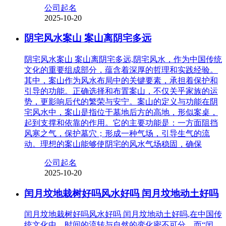
公司起名
2025-10-20
阴宅风水案山 案山离阴宅多远
阴宅风水案山 案山离阴宅多远,阴宅风水，作为中国传统
文化的重要组成部分，蕴含着深厚的哲理和实践经验。
其中，案山作为风水布局中的关键要素，承担着保护和
引导的功能。正确选择和布置案山，不仅关乎家族的运
势，更影响后代的繁荣与安宁。案山的定义与功能在阴
宅风水中，案山是指位于墓地后方的高地，形似案桌，
起到支撑和依靠的作用。它的主要功能是：一方面阻挡
风寒之气，保护墓穴；形成一种气场，引导生气的流
动。理想的案山能够使阴宅的风水气场稳固，确保
公司起名
2025-10-20
闰月坟地栽树好吗风水好吗 闰月坟地动土好吗
闰月坟地栽树好吗风水好吗 闰月坟地动土好吗,在中国传
统文化中，时间的流转与自然的变化密不可分，而“闰