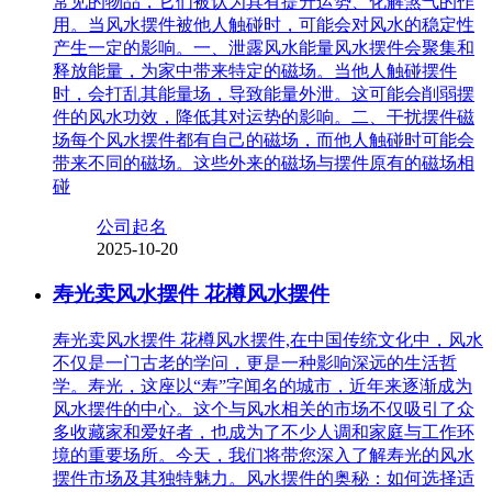
常见的物品，它们被认为具有提升运势、化解煞气的作
用。当风水摆件被他人触碰时，可能会对风水的稳定性
产生一定的影响。一、泄露风水能量风水摆件会聚集和
释放能量，为家中带来特定的磁场。当他人触碰摆件
时，会打乱其能量场，导致能量外泄。这可能会削弱摆
件的风水功效，降低其对运势的影响。二、干扰摆件磁
场每个风水摆件都有自己的磁场，而他人触碰时可能会
带来不同的磁场。这些外来的磁场与摆件原有的磁场相
碰
公司起名
2025-10-20
寿光卖风水摆件 花樽风水摆件
寿光卖风水摆件 花樽风水摆件,在中国传统文化中，风水
不仅是一门古老的学问，更是一种影响深远的生活哲
学。寿光，这座以“寿”字闻名的城市，近年来逐渐成为
风水摆件的中心。这个与风水相关的市场不仅吸引了众
多收藏家和爱好者，也成为了不少人调和家庭与工作环
境的重要场所。今天，我们将带您深入了解寿光的风水
摆件市场及其独特魅力。风水摆件的奥秘：如何选择适