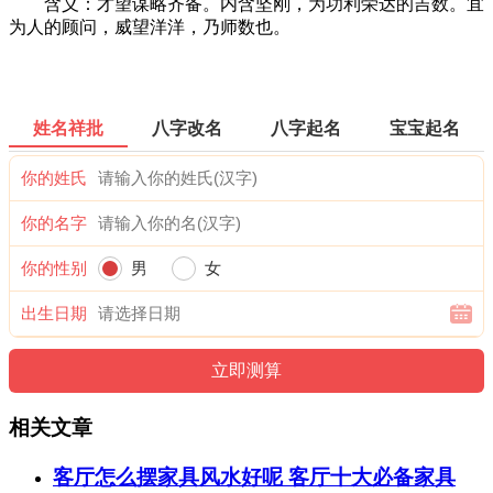
含义：才望谋略齐备。内含坚刚，为功利荣达的吉数。宜
为人的顾问，威望洋洋，乃师数也。
姓名祥批
八字改名
八字起名
宝宝起名
你的姓氏
你的名字
你的性别
男
女
出生日期
相关文章
客厅怎么摆家具风水好呢 客厅十大必备家具