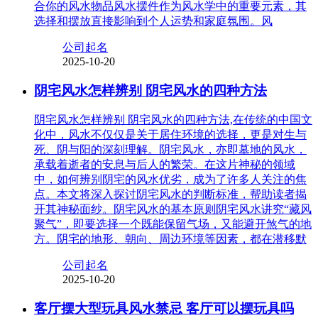
合你的风水物品风水摆件作为风水学中的重要元素，其
选择和摆放直接影响到个人运势和家庭氛围。风
公司起名
2025-10-20
阴宅风水怎样辨别 阴宅风水的四种方法
阴宅风水怎样辨别 阴宅风水的四种方法,在传统的中国文
化中，风水不仅仅是关于居住环境的选择，更是对生与
死、阴与阳的深刻理解。阴宅风水，亦即墓地的风水，
承载着逝者的安息与后人的繁荣。在这片神秘的领域
中，如何辨别阴宅的风水优劣，成为了许多人关注的焦
点。本文将深入探讨阴宅风水的判断标准，帮助读者揭
开其神秘面纱。阴宅风水的基本原则阴宅风水讲究“藏风
聚气”，即要选择一个既能保留气场，又能避开煞气的地
方。阴宅的地形、朝向、周边环境等因素，都在潜移默
公司起名
2025-10-20
客厅摆大型玩具风水禁忌 客厅可以摆玩具吗