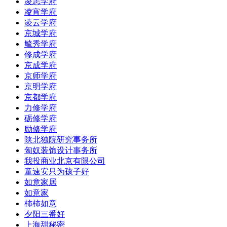
凌志学府
凌宵学府
凌云学府
京城学府
毓秀学府
修成学府
京成学府
京师学府
京明学府
京都学府
力修学府
砺修学府
励修学府
陕北独院研究事务所
匈奴装饰设计事务所
我投商业北京有限公司
童速安只为孩子好
如意家居
如意家
柿柿如意
夕阳三番好
上海甜秘密