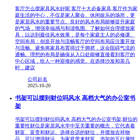
客厅怎么摆家具风水好呢 客厅十大必备家具,客厅作为家
庭生活的中心，不仅是家人聚会、休闲娱乐的场所，更
是家居风水的重要节点。良好的风水布局能够提升家庭
的气场，增强幸福感与和谐氛围。了解如何合理摆放家
具，以达到最佳风水效果，是每个家庭主人的必修课。
空间布局：创造开放与流畅客厅的空间布局应注重开放
与流畅。避免将家具布置得过于拥挤，这会阻碍气流的
通畅。理想的布局是确保从入口处能够直接看到客厅的
中心区域，给人一种迎接的感觉。在选择沙发和茶几
时，建议
公司起名
2025-10-20
书架可以摆到财位吗风水 高档大气的办公室书
架
书架可以摆到财位吗风水 高档大气的办公室书架,财位的
重要性财位是家居风水学中至关重要的概念，它代表着
财富、富贵和财运。选择合适的财位，并摆放吉祥物
品，可以增强财运，为家庭带来财富。书架的五行属性