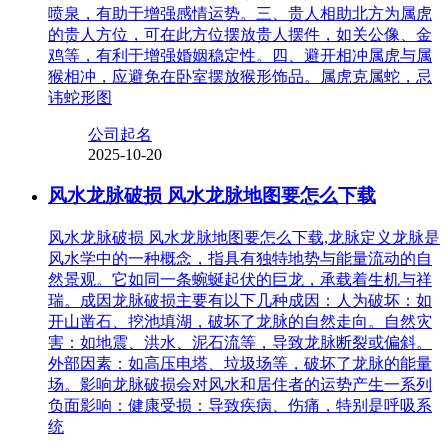
喷泉，有助于增强感情运势。三、贵人相助北方为属虎
的贵人方位，可在此方位摆放贵人摆件，如关公像、金
鸡等，有利于增强婚姻稳定性。四、避开相冲属虎与属
猴相冲，应避免在卧室摆放猴形饰品。属虎克属蛇，忌
讳蛇形图
公司起名
2025-10-20
风水龙脉破损 风水龙脉地图要怎么下载
风水龙脉破损 风水龙脉地图要怎么下载,龙脉定义龙脉是
风水学中的一种概念，指具有独特地势与能量流动的自
然景观。它如同一条蜿蜒起伏的巨龙，承载着生机与祥
瑞。成因龙脉破损主要有以下几种成因：人为破坏：如
开山凿石、挖池填湖，破坏了龙脉的自然走向。自然灾
害：如地震、洪水、泥石流等，导致龙脉断裂或偏斜。
外部因素：如高压电塔、垃圾场等，破坏了龙脉的能量
场。影响龙脉破损会对风水和居住者的运势产生一系列
负面影响：健康受损：导致疾病、伤痛，特别是呼吸系
统