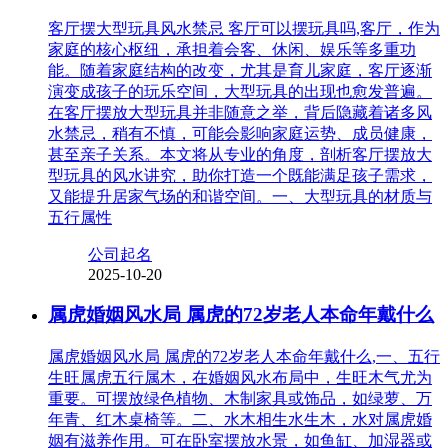
客厅摆大型玩具风水禁忌 客厅可以摆玩具吗,客厅，作为
家庭的核心枢纽，承担着会客、休闲、娱乐等多重功
能。随着家庭结构的改变，尤其是育儿家庭，客厅逐渐
演变成孩子的玩乐空间，大型玩具的出现也愈发普遍。
在客厅摆放大型玩具并非随意之举，背后隐藏着诸多风
水禁忌，稍有不慎，可能会影响家庭运势、成员健康，
甚至亲子关系。本文将从专业的角度，剖析客厅摆放大
型玩具的风水讲究，助你打造一个既能满足孩子需求，
又能提升居家气场的和谐空间。一、大型玩具的材质与
五行属性
公司起名
2025-10-20
属虎婚姻风水局 属虎的72岁老人本命年戴什么
属虎婚姻风水局 属虎的72岁老人本命年戴什么,一、五行
生旺属虎五行属木，在婚姻风水布局中，生旺木气尤为
重要。可摆放绿色植物、木制家具或饰品，如绿萝、万
年青、红木桌椅等。二、水木相生水生木，水对属虎婚
姻有滋养作用。可在卧室摆放水景，如鱼缸、加湿器或