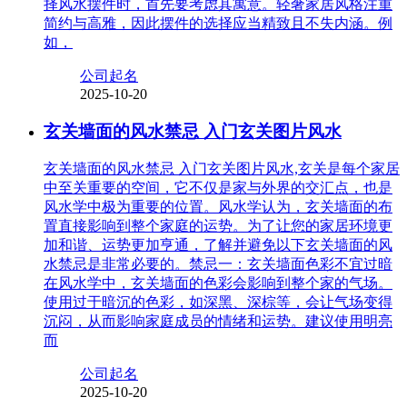
择风水摆件时，首先要考虑其寓意。轻奢家居风格注重
简约与高雅，因此摆件的选择应当精致且不失内涵。例
如，
公司起名
2025-10-20
玄关墙面的风水禁忌 入门玄关图片风水
玄关墙面的风水禁忌 入门玄关图片风水,玄关是每个家居
中至关重要的空间，它不仅是家与外界的交汇点，也是
风水学中极为重要的位置。风水学认为，玄关墙面的布
置直接影响到整个家庭的运势。为了让您的家居环境更
加和谐、运势更加亨通，了解并避免以下玄关墙面的风
水禁忌是非常必要的。禁忌一：玄关墙面色彩不宜过暗
在风水学中，玄关墙面的色彩会影响到整个家的气场。
使用过于暗沉的色彩，如深黑、深棕等，会让气场变得
沉闷，从而影响家庭成员的情绪和运势。建议使用明亮
而
公司起名
2025-10-20