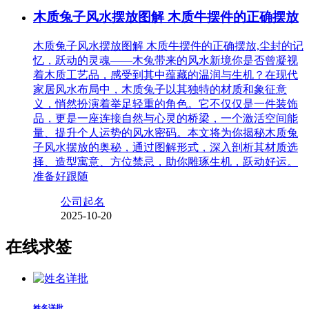
木质兔子风水摆放图解 木质牛摆件的正确摆放
木质兔子风水摆放图解 木质牛摆件的正确摆放,尘封的记
忆，跃动的灵魂——木兔带来的风水新境你是否曾凝视
着木质工艺品，感受到其中蕴藏的温润与生机？在现代
家居风水布局中，木质兔子以其独特的材质和象征意
义，悄然扮演着举足轻重的角色。它不仅仅是一件装饰
品，更是一座连接自然与心灵的桥梁，一个激活空间能
量、提升个人运势的风水密码。本文将为你揭秘木质兔
子风水摆放的奥秘，通过图解形式，深入剖析其材质选
择、造型寓意、方位禁忌，助你雕琢生机，跃动好运。
准备好跟随
公司起名
2025-10-20
在线求签
姓名详批