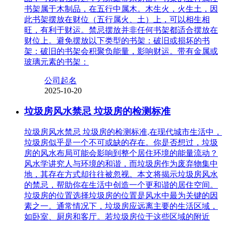
书架属于木制品，在五行中属木。木生火，火生土，因
此书架摆放在财位（五行属火、土）上，可以相生相
旺，有利于财运。禁忌摆放并非任何书架都适合摆放在
财位上。避免摆放以下类型的书架：破旧或损坏的书
架：破旧的书架会积聚负能量，影响财运。带有金属或
玻璃元素的书架：
公司起名
2025-10-20
垃圾房风水禁忌 垃圾房的检测标准
垃圾房风水禁忌 垃圾房的检测标准,在现代城市生活中，
垃圾房似乎是一个不可或缺的存在。你是否想过，垃圾
房的风水布局可能会影响到整个居住环境的能量流动？
风水学讲究人与环境的和谐，而垃圾房作为废弃物集中
地，其存在方式却往往被忽视。本文将揭示垃圾房风水
的禁忌，帮助你在生活中创造一个更和谐的居住空间。
垃圾房的位置选择垃圾房的位置是风水中最为关键的因
素之一。通常情况下，垃圾房应远离主要的生活区域，
如卧室、厨房和客厅。若垃圾房位于这些区域的附近