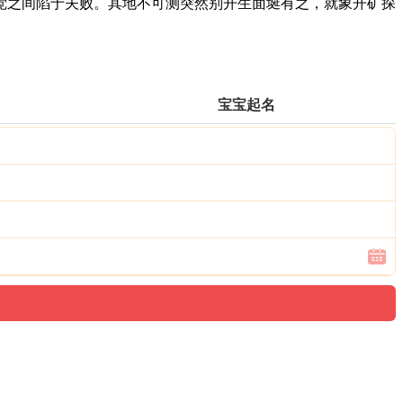
之间陷于夫败。其地不可测突然别开生面埏有之，就象开矿探
宝宝起名