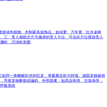
可摆放绿色植物、木制家具或饰品，如绿萝、万年青、红木桌椅
。三、贵人相助北方为属虎的贵人方位，可在此方位摆放贵人
属蛇，忌讳蛇形图
。它如同一条蜿蜒起伏的巨龙，承载着生机与祥瑞。成因龙脉破损
，导致龙脉断裂或偏斜。外部因素：如高压电塔、垃圾场等，
呼吸系统