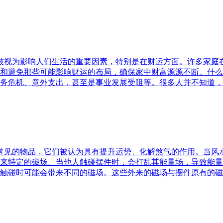
水被视为影响人们生活的重要因素，特别是在财运方面。许多家
和避免那些可能影响财运的布局，确保家中财富源源不断。什么
务危机、意外支出，甚至是事业发展受阻等。很多人并不知道，
中常见的物品，它们被认为具有提升运势、化解煞气的作用。当
来特定的磁场。当他人触碰摆件时，会打乱其能量场，导致能量
触碰时可能会带来不同的磁场。这些外来的磁场与摆件原有的磁