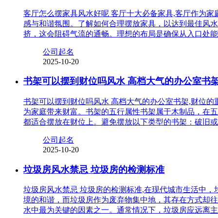
客厅怎么摆家具风水好呢 客厅十大必备家具,客厅作为
感与和谐氛围。了解如何合理摆放家具，以达到最佳风水
挤，这会阻碍气流的通畅。理想的布局是确保从入口处能
公司起名
2025-10-20
书架可以摆到财位吗风水 高档大气的办公室书
书架可以摆到财位吗风水 高档大气的办公室书架,财位
为家庭带来财富。书架的五行属性书架属于木制品，在五
都适合摆放在财位上。避免摆放以下类型的书架：破旧或
公司起名
2025-10-20
垃圾房风水禁忌 垃圾房的检测标准
垃圾房风水禁忌 垃圾房的检测标准,在现代城市生活中
境的和谐，而垃圾房作为废弃物集中地，其存在方式却往
水中最为关键的因素之一。通常情况下，垃圾房应远离主