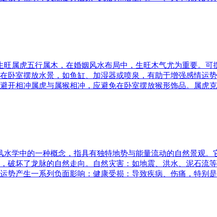
五行生旺属虎五行属木，在婚姻风水布局中，生旺木气尤为重要。
在卧室摆放水景，如鱼缸、加湿器或喷泉，有助于增强感情运势
避开相冲属虎与属猴相冲，应避免在卧室摆放猴形饰品。属虎克
是风水学中的一种概念，指具有独特地势与能量流动的自然景观
，破坏了龙脉的自然走向。自然灾害：如地震、洪水、泥石流等
运势产生一系列负面影响：健康受损：导致疾病、伤痛，特别是