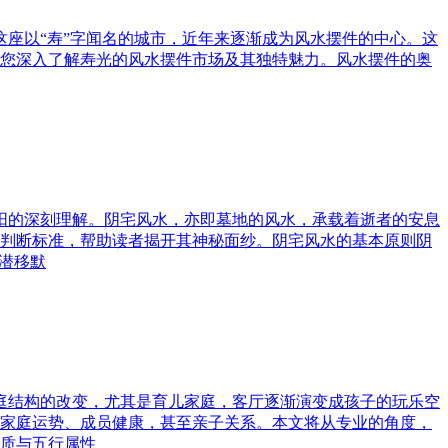
这座以“寿”字闻名的城市，近年来逐渐成为风水摆件的中心。这
您深入了解寿光的风水摆件市场及其独特魅力。风水摆件的奥
与阳的深刻理解。阴宅风水，亦即墓地的风水，承载着逝者的安息
判断标准，帮助读者揭开其神秘面纱。阴宅风水的基本原则阴
潜移默
家庭结构的改变，尤其是育儿家庭，客厅逐渐演变成孩子的玩乐空
家庭运势、成员健康，甚至亲子关系。本文将从专业的角度，
质与五行属性