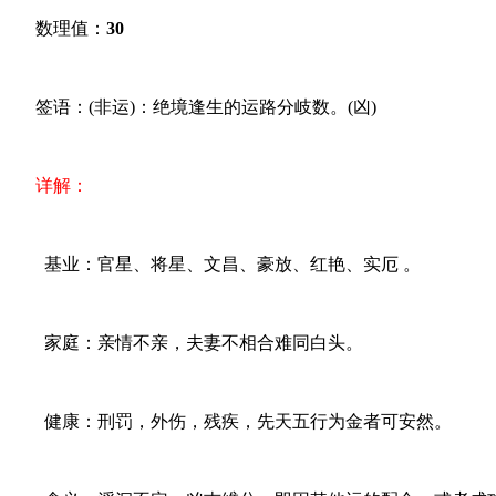
数理值：
30
签语：(非运)：绝境逢生的运路分岐数。(凶)
详解：
基业：官星、将星、文昌、豪放、红艳、实厄 。
家庭：亲情不亲，夫妻不相合难同白头。
健康：刑罚，外伤，残疾，先天五行为金者可安然。