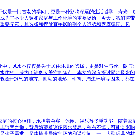
水不仅是一门古老的学问，更是一种影响深远的生活哲学。寿光，
成为了不少人调和家庭与工作环境的重要场所。今天，我们将带
重要元素，其选择和摆放直接影响到个人运势和家庭氛围。风
文化中，风水不仅仅是关于居住环境的选择，更是对生与死、阴
水优劣，成为了许多人关注的焦点。本文将深入探讨阴宅风水的
又能避开煞气的地方。阴宅的地形、朝向、周边环境等因素，都在
为家庭的核心枢纽，承担着会客、休闲、娱乐等多重功能。随着
非随意之举，背后隐藏着诸多风水禁忌，稍有不慎，可能会影响
足孩子需求，又能提升居家气场的和谐空间。一、大型玩具的材