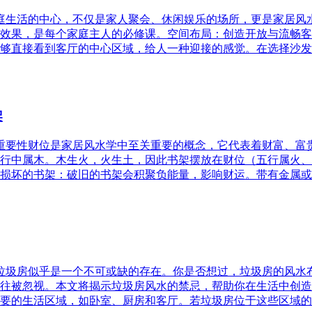
家庭生活的中心，不仅是家人聚会、休闲娱乐的场所，更是家居
效果，是每个家庭主人的必修课。空间布局：创造开放与流畅客
够直接看到客厅的中心区域，给人一种迎接的感觉。在选择沙发
架
的重要性财位是家居风水学中至关重要的概念，它代表着财富、
行中属木。木生火，火生土，因此书架摆放在财位（五行属火、
损坏的书架：破旧的书架会积聚负能量，影响财运。带有金属或
，垃圾房似乎是一个不可或缺的存在。你是否想过，垃圾房的风
往被忽视。本文将揭示垃圾房风水的禁忌，帮助你在生活中创造
要的生活区域，如卧室、厨房和客厅。若垃圾房位于这些区域的