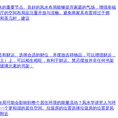
风水的重要节点。良好的风水布局能够提升家庭的气场，增强幸福
厅的空间布局应注重开放与流畅。避免将家具布置得过于拥
和茶几时，建议
富贵和财运。选择合适的财位，并摆放吉祥物品，可以增强财运，
土）上，可以相生相旺，有利于财运。禁忌摆放并非任何书架
玻璃元素的书架：
水布局可能会影响到整个居住环境的能量流动？风水学讲究人与环
一个更和谐的居住空间。垃圾房的位置选择垃圾房的位置是风
附近