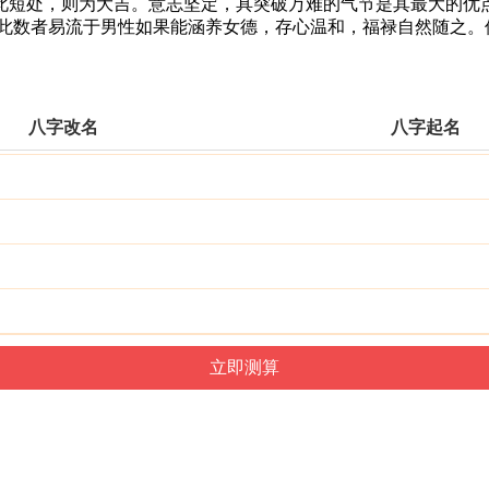
短处，则为大吉。意志坚定，具突破万难的气节是其最大的优点
有此数者易流于男性如果能涵养女德，存心温和，福禄自然随之。
八字改名
八字起名