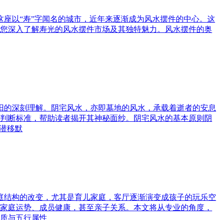
这座以“寿”字闻名的城市，近年来逐渐成为风水摆件的中心。这
您深入了解寿光的风水摆件市场及其独特魅力。风水摆件的奥
与阳的深刻理解。阴宅风水，亦即墓地的风水，承载着逝者的安息
判断标准，帮助读者揭开其神秘面纱。阴宅风水的基本原则阴
潜移默
家庭结构的改变，尤其是育儿家庭，客厅逐渐演变成孩子的玩乐空
家庭运势、成员健康，甚至亲子关系。本文将从专业的角度，
质与五行属性