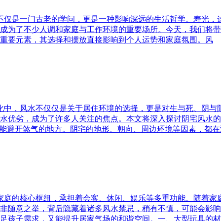
水不仅是一门古老的学问，更是一种影响深远的生活哲学。寿光，
成为了不少人调和家庭与工作环境的重要场所。今天，我们将带
重要元素，其选择和摆放直接影响到个人运势和家庭氛围。风
文化中，风水不仅仅是关于居住环境的选择，更是对生与死、阴
水优劣，成为了许多人关注的焦点。本文将深入探讨阴宅风水的
又能避开煞气的地方。阴宅的地形、朝向、周边环境等因素，都在
为家庭的核心枢纽，承担着会客、休闲、娱乐等多重功能。随着
非随意之举，背后隐藏着诸多风水禁忌，稍有不慎，可能会影响
足孩子需求，又能提升居家气场的和谐空间。一、大型玩具的材