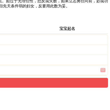
。如过于无理任性，恐反成失败，如果立志勇往向前，必成功
但先天条件弱的妇女，反要用此数为妥。
宝宝起名