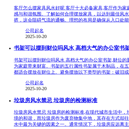
客厅怎么摆家具风水好呢 客厅十大必备家具,客厅作为
感与和谐氛围。了解如何合理摆放家具，以达到最佳风水
挤，这会阻碍气流的通畅。理想的布局是确保从入口处能
公司起名
2025-10-20
书架可以摆到财位吗风水 高档大气的办公室书
书架可以摆到财位吗风水 高档大气的办公室书架,财位
为家庭带来财富。书架的五行属性书架属于木制品，在五
都适合摆放在财位上。避免摆放以下类型的书架：破旧或
公司起名
2025-10-20
垃圾房风水禁忌 垃圾房的检测标准
垃圾房风水禁忌 垃圾房的检测标准,在现代城市生活中
境的和谐，而垃圾房作为废弃物集中地，其存在方式却往
水中最为关键的因素之一。通常情况下，垃圾房应远离主