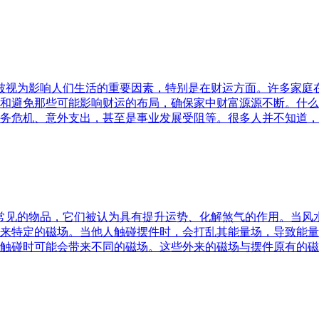
水被视为影响人们生活的重要因素，特别是在财运方面。许多家
和避免那些可能影响财运的布局，确保家中财富源源不断。什么
务危机、意外支出，甚至是事业发展受阻等。很多人并不知道，
中常见的物品，它们被认为具有提升运势、化解煞气的作用。当
来特定的磁场。当他人触碰摆件时，会打乱其能量场，导致能量
触碰时可能会带来不同的磁场。这些外来的磁场与摆件原有的磁