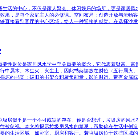
家庭生活的中心，不仅是家人聚会、休闲娱乐的场所，更是家居
效果，是每个家庭主人的必修课。空间布局：创造开放与流畅客
够直接看到客厅的中心区域，给人一种迎接的感觉。在选择沙发
架
的重要性财位是家居风水学中至关重要的概念，它代表着财富、
行中属木。木生火，火生土，因此书架摆放在财位（五行属火、
损坏的书架：破旧的书架会积聚负能量，影响财运。带有金属或
，垃圾房似乎是一个不可或缺的存在。你是否想过，垃圾房的风
往被忽视。本文将揭示垃圾房风水的禁忌，帮助你在生活中创造
要的生活区域，如卧室、厨房和客厅。若垃圾房位于这些区域的