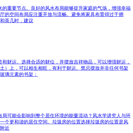
风水的重要节点。良好的风水布局能够提升家庭的气场，增强幸福
厅的空间布局应注重开放与流畅。避免将家具布置得过于拥
和茶几时，建议
富贵和财运。选择合适的财位，并摆放吉祥物品，可以增强财运，
土）上，可以相生相旺，有利于财运。禁忌摆放并非任何书架
玻璃元素的书架：
水布局可能会影响到整个居住环境的能量流动？风水学讲究人与环
一个更和谐的居住空间。垃圾房的位置选择垃圾房的位置是风
附近