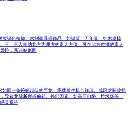
可摆放绿色植物、木制家具或饰品，如绿萝、万年青、红木桌椅
。三、贵人相助北方为属虎的贵人方位，可在此方位摆放贵人
属蛇，忌讳蛇形图
。它如同一条蜿蜒起伏的巨龙，承载着生机与祥瑞。成因龙脉破损
，导致龙脉断裂或偏斜。外部因素：如高压电塔、垃圾场等，
呼吸系统