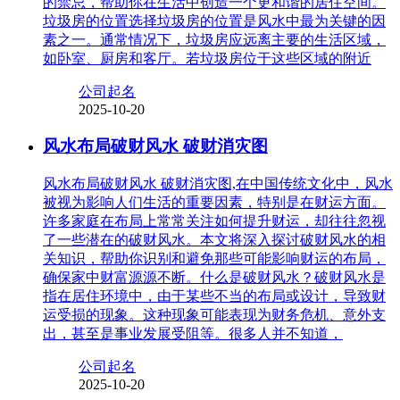
的禁忌，帮助你在生活中创造一个更和谐的居住空间。
垃圾房的位置选择垃圾房的位置是风水中最为关键的因
素之一。通常情况下，垃圾房应远离主要的生活区域，
如卧室、厨房和客厅。若垃圾房位于这些区域的附近
公司起名
2025-10-20
风水布局破财风水 破财消灾图
风水布局破财风水 破财消灾图,在中国传统文化中，风水
被视为影响人们生活的重要因素，特别是在财运方面。
许多家庭在布局上常常关注如何提升财运，却往往忽视
了一些潜在的破财风水。本文将深入探讨破财风水的相
关知识，帮助你识别和避免那些可能影响财运的布局，
确保家中财富源源不断。什么是破财风水？破财风水是
指在居住环境中，由于某些不当的布局或设计，导致财
运受损的现象。这种现象可能表现为财务危机、意外支
出，甚至是事业发展受阻等。很多人并不知道，
公司起名
2025-10-20