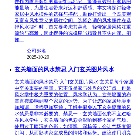
件作为家居装饰的重要组成部分，能够有效提升家居的
能量场，为居住者带来好运和舒适感。本文将探讨轻奢
家居中风水摆件的选择与搭配，助你打造出一个既美观
又富有风水意义的居住空间。选择合适的风水摆件在选
择风水摆件时，首先要考虑其寓意。轻奢家居风格注重
简约与高雅，因此摆件的选择应当精致且不失内涵。例
如，
公司起名
2025-10-20
玄关墙面的风水禁忌 入门玄关图片风水
玄关墙面的风水禁忌 入门玄关图片风水,玄关是每个家居
中至关重要的空间，它不仅是家与外界的交汇点，也是
风水学中极为重要的位置。风水学认为，玄关墙面的布
置直接影响到整个家庭的运势。为了让您的家居环境更
加和谐、运势更加亨通，了解并避免以下玄关墙面的风
水禁忌是非常必要的。禁忌一：玄关墙面色彩不宜过暗
在风水学中，玄关墙面的色彩会影响到整个家的气场。
使用过于暗沉的色彩，如深黑、深棕等，会让气场变得
沉闷，从而影响家庭成员的情绪和运势。建议使用明亮