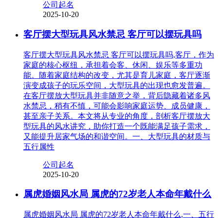
公司起名
2025-10-20
客厅摆大型玩具风水禁忌 客厅可以摆玩具吗
客厅摆大型玩具风水禁忌 客厅可以摆玩具吗,客厅，作为
家庭的核心枢纽，承担着会客、休闲、娱乐等多重功
能。随着家庭结构的改变，尤其是育儿家庭，客厅逐渐
演变成孩子的玩乐空间，大型玩具的出现也愈发普遍。
在客厅摆放大型玩具并非随意之举，背后隐藏着诸多风
水禁忌，稍有不慎，可能会影响家庭运势、成员健康，
甚至亲子关系。本文将从专业的角度，剖析客厅摆放大
型玩具的风水讲究，助你打造一个既能满足孩子需求，
又能提升居家气场的和谐空间。一、大型玩具的材质与
五行属性
公司起名
2025-10-20
属虎婚姻风水局 属虎的72岁老人本命年戴什么
属虎婚姻风水局 属虎的72岁老人本命年戴什么,一、五行