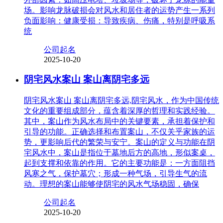
场。影响龙脉破损会对风水和居住者的运势产生一系列
负面影响：健康受损：导致疾病、伤痛，特别是呼吸系
统
公司起名
2025-10-20
阴宅风水案山 案山离阴宅多远
阴宅风水案山 案山离阴宅多远,阴宅风水，作为中国传统
文化的重要组成部分，蕴含着深厚的哲理和实践经验。
其中，案山作为风水布局中的关键要素，承担着保护和
引导的功能。正确选择和布置案山，不仅关乎家族的运
势，更影响后代的繁荣与安宁。案山的定义与功能在阴
宅风水中，案山是指位于墓地后方的高地，形似案桌，
起到支撑和依靠的作用。它的主要功能是：一方面阻挡
风寒之气，保护墓穴；形成一种气场，引导生气的流
动。理想的案山能够使阴宅的风水气场稳固，确保
公司起名
2025-10-20