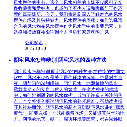
风水摆件的中心。这个与风水相关的市场不仅吸引了众
多收藏家和爱好者，也成为了不少人调和家庭与工作环
境的重要场所。今天，我们将带您深入了解寿光的风水
摆件市场及其独特魅力。风水摆件的奥秘：如何选择适
合你的风水物品风水摆件作为风水学中的重要元素，其
选择和摆放直接影响到个人运势和家庭氛围。风
公司起名
2025-10-20
阴宅风水怎样辨别 阴宅风水的四种方法
阴宅风水怎样辨别 阴宅风水的四种方法,在传统的中国文
化中，风水不仅仅是关于居住环境的选择，更是对生与
死、阴与阳的深刻理解。阴宅风水，亦即墓地的风水，
承载着逝者的安息与后人的繁荣。在这片神秘的领域
中，如何辨别阴宅的风水优劣，成为了许多人关注的焦
点。本文将深入探讨阴宅风水的判断标准，帮助读者揭
开其神秘面纱。阴宅风水的基本原则阴宅风水讲究“藏风
聚气”，即要选择一个既能保留气场，又能避开煞气的地
方。阴宅的地形、朝向、周边环境等因素，都在潜移默