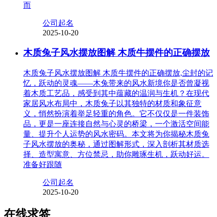
而
公司起名
2025-10-20
木质兔子风水摆放图解 木质牛摆件的正确摆放
木质兔子风水摆放图解 木质牛摆件的正确摆放,尘封的记
忆，跃动的灵魂——木兔带来的风水新境你是否曾凝视
着木质工艺品，感受到其中蕴藏的温润与生机？在现代
家居风水布局中，木质兔子以其独特的材质和象征意
义，悄然扮演着举足轻重的角色。它不仅仅是一件装饰
品，更是一座连接自然与心灵的桥梁，一个激活空间能
量、提升个人运势的风水密码。本文将为你揭秘木质兔
子风水摆放的奥秘，通过图解形式，深入剖析其材质选
择、造型寓意、方位禁忌，助你雕琢生机，跃动好运。
准备好跟随
公司起名
2025-10-20
在线求签