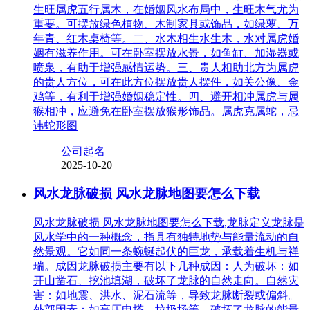
生旺属虎五行属木，在婚姻风水布局中，生旺木气尤为
重要。可摆放绿色植物、木制家具或饰品，如绿萝、万
年青、红木桌椅等。二、水木相生水生木，水对属虎婚
姻有滋养作用。可在卧室摆放水景，如鱼缸、加湿器或
喷泉，有助于增强感情运势。三、贵人相助北方为属虎
的贵人方位，可在此方位摆放贵人摆件，如关公像、金
鸡等，有利于增强婚姻稳定性。四、避开相冲属虎与属
猴相冲，应避免在卧室摆放猴形饰品。属虎克属蛇，忌
讳蛇形图
公司起名
2025-10-20
风水龙脉破损 风水龙脉地图要怎么下载
风水龙脉破损 风水龙脉地图要怎么下载,龙脉定义龙脉是
风水学中的一种概念，指具有独特地势与能量流动的自
然景观。它如同一条蜿蜒起伏的巨龙，承载着生机与祥
瑞。成因龙脉破损主要有以下几种成因：人为破坏：如
开山凿石、挖池填湖，破坏了龙脉的自然走向。自然灾
害：如地震、洪水、泥石流等，导致龙脉断裂或偏斜。
外部因素：如高压电塔、垃圾场等，破坏了龙脉的能量