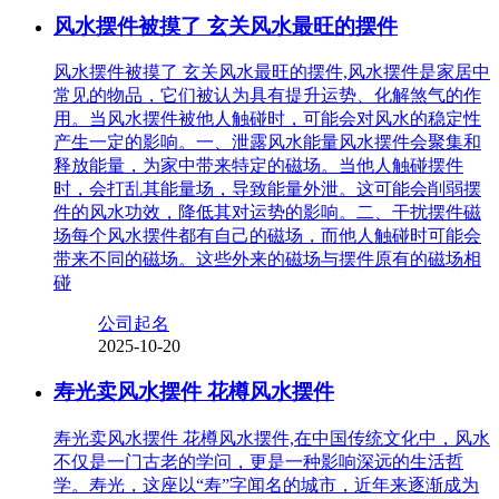
风水摆件被摸了 玄关风水最旺的摆件
风水摆件被摸了 玄关风水最旺的摆件,风水摆件是家居中
常见的物品，它们被认为具有提升运势、化解煞气的作
用。当风水摆件被他人触碰时，可能会对风水的稳定性
产生一定的影响。一、泄露风水能量风水摆件会聚集和
释放能量，为家中带来特定的磁场。当他人触碰摆件
时，会打乱其能量场，导致能量外泄。这可能会削弱摆
件的风水功效，降低其对运势的影响。二、干扰摆件磁
场每个风水摆件都有自己的磁场，而他人触碰时可能会
带来不同的磁场。这些外来的磁场与摆件原有的磁场相
碰
公司起名
2025-10-20
寿光卖风水摆件 花樽风水摆件
寿光卖风水摆件 花樽风水摆件,在中国传统文化中，风水
不仅是一门古老的学问，更是一种影响深远的生活哲
学。寿光，这座以“寿”字闻名的城市，近年来逐渐成为