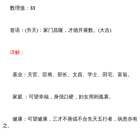
数理值：
33
签语：(升天)：家门昌隆，才德开展数。(大吉)
详解：
基业：天官、臣将、部长、文昌、学士、田宅、富翁。
家庭 ：可望幸福，身强口硬，妇女用则孤寡。
健康：可望健康，三才不善或不合先天五行者，病患亦有
之。