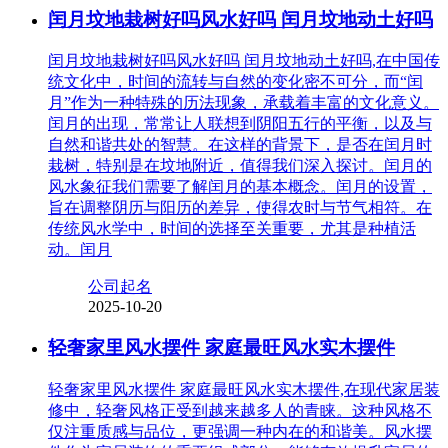
闰月坟地栽树好吗风水好吗 闰月坟地动土好吗
闰月坟地栽树好吗风水好吗 闰月坟地动土好吗,在中国传
统文化中，时间的流转与自然的变化密不可分，而“闰
月”作为一种特殊的历法现象，承载着丰富的文化意义。
闰月的出现，常常让人联想到阴阳五行的平衡，以及与
自然和谐共处的智慧。在这样的背景下，是否在闰月时
栽树，特别是在坟地附近，值得我们深入探讨。闰月的
风水象征我们需要了解闰月的基本概念。闰月的设置，
旨在调整阴历与阳历的差异，使得农时与节气相符。在
传统风水学中，时间的选择至关重要，尤其是种植活
动。闰月
公司起名
2025-10-20
轻奢家里风水摆件 家庭最旺风水实木摆件
轻奢家里风水摆件 家庭最旺风水实木摆件,在现代家居装
修中，轻奢风格正受到越来越多人的青睐。这种风格不
仅注重质感与品位，更强调一种内在的和谐美。风水摆