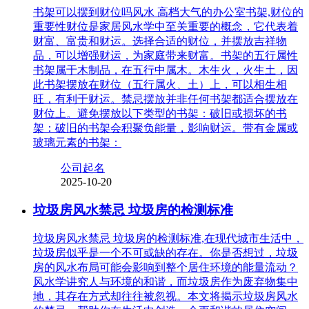
书架可以摆到财位吗风水 高档大气的办公室书架,财位的
重要性财位是家居风水学中至关重要的概念，它代表着
财富、富贵和财运。选择合适的财位，并摆放吉祥物
品，可以增强财运，为家庭带来财富。书架的五行属性
书架属于木制品，在五行中属木。木生火，火生土，因
此书架摆放在财位（五行属火、土）上，可以相生相
旺，有利于财运。禁忌摆放并非任何书架都适合摆放在
财位上。避免摆放以下类型的书架：破旧或损坏的书
架：破旧的书架会积聚负能量，影响财运。带有金属或
玻璃元素的书架：
公司起名
2025-10-20
垃圾房风水禁忌 垃圾房的检测标准
垃圾房风水禁忌 垃圾房的检测标准,在现代城市生活中，
垃圾房似乎是一个不可或缺的存在。你是否想过，垃圾
房的风水布局可能会影响到整个居住环境的能量流动？
风水学讲究人与环境的和谐，而垃圾房作为废弃物集中
地，其存在方式却往往被忽视。本文将揭示垃圾房风水