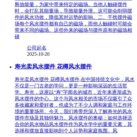
释放能量，为家中带来特定的磁场。当他人触碰摆件
时，会打乱其能量场，导致能量外泄。这可能会削弱摆
件的风水功效，降低其对运势的影响。二、干扰摆件磁
场每个风水摆件都有自己的磁场，而他人触碰时可能会
带来不同的磁场。这些外来的磁场与摆件原有的磁场相
碰
公司起名
2025-10-20
寿光卖风水摆件 花樽风水摆件
寿光卖风水摆件 花樽风水摆件,在中国传统文化中，风水
不仅是一门古老的学问，更是一种影响深远的生活哲
学。寿光，这座以“寿”字闻名的城市，近年来逐渐成为
风水摆件的中心。这个与风水相关的市场不仅吸引了众
多收藏家和爱好者，也成为了不少人调和家庭与工作环
境的重要场所。今天，我们将带您深入了解寿光的风水
摆件市场及其独特魅力。风水摆件的奥秘：如何选择适
合你的风水物品风水摆件作为风水学中的重要元素，其
选择和摆放直接影响到个人运势和家庭氛围。风