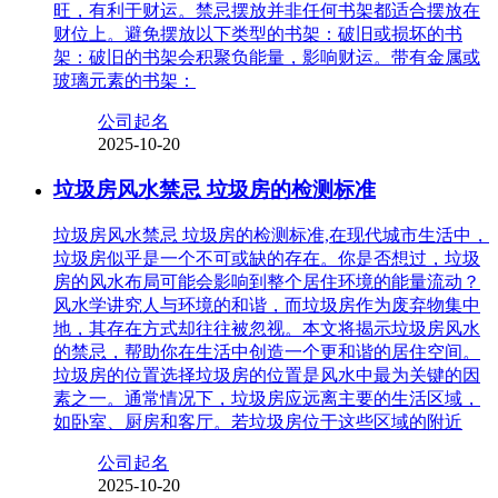
旺，有利于财运。禁忌摆放并非任何书架都适合摆放在
财位上。避免摆放以下类型的书架：破旧或损坏的书
架：破旧的书架会积聚负能量，影响财运。带有金属或
玻璃元素的书架：
公司起名
2025-10-20
垃圾房风水禁忌 垃圾房的检测标准
垃圾房风水禁忌 垃圾房的检测标准,在现代城市生活中，
垃圾房似乎是一个不可或缺的存在。你是否想过，垃圾
房的风水布局可能会影响到整个居住环境的能量流动？
风水学讲究人与环境的和谐，而垃圾房作为废弃物集中
地，其存在方式却往往被忽视。本文将揭示垃圾房风水
的禁忌，帮助你在生活中创造一个更和谐的居住空间。
垃圾房的位置选择垃圾房的位置是风水中最为关键的因
素之一。通常情况下，垃圾房应远离主要的生活区域，
如卧室、厨房和客厅。若垃圾房位于这些区域的附近
公司起名
2025-10-20