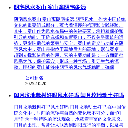
阴宅风水案山 案山离阴宅多远
阴宅风水案山 案山离阴宅多远,阴宅风水，作为中国传统
文化的重要组成部分，蕴含着深厚的哲理和实践经验。
其中，案山作为风水布局中的关键要素，承担着保护和
引导的功能。正确选择和布置案山，不仅关乎家族的运
势，更影响后代的繁荣与安宁。案山的定义与功能在阴
宅风水中，案山是指位于墓地后方的高地，形似案桌，
起到支撑和依靠的作用。它的主要功能是：一方面阻挡
风寒之气，保护墓穴；形成一种气场，引导生气的流
动。理想的案山能够使阴宅的风水气场稳固，确保
公司起名
2025-10-20
闰月坟地栽树好吗风水好吗 闰月坟地动土好吗
闰月坟地栽树好吗风水好吗 闰月坟地动土好吗,在中国传
统文化中，时间的流转与自然的变化密不可分，而“闰
月”作为一种特殊的历法现象，承载着丰富的文化意义。
闰月的出现，常常让人联想到阴阳五行的平衡，以及与