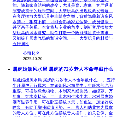
能。随着家庭结构的改变，尤其是育儿家庭，客厅逐渐
演变成孩子的玩乐空间，大型玩具的出现也愈发普遍。
在客厅摆放大型玩具并非随意之举，背后隐藏着诸多风
水禁忌，稍有不慎，可能会影响家庭运势、成员健康，
甚至亲子关系。本文将从专业的角度，剖析客厅摆放大
型玩具的风水讲究，助你打造一个既能满足孩子需求，
又能提升居家气场的和谐空间。一、大型玩具的材质与
五行属性
公司起名
2025-10-20
属虎婚姻风水局 属虎的72岁老人本命年戴什么
属虎婚姻风水局 属虎的72岁老人本命年戴什么,一、五行
生旺属虎五行属木，在婚姻风水布局中，生旺木气尤为
重要。可摆放绿色植物、木制家具或饰品，如绿萝、万
年青、红木桌椅等。二、水木相生水生木，水对属虎婚
姻有滋养作用。可在卧室摆放水景，如鱼缸、加湿器或
喷泉，有助于增强感情运势。三、贵人相助北方为属虎
的贵人方位，可在此方位摆放贵人摆件，如关公像、金