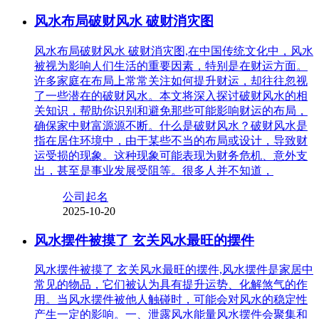
风水布局破财风水 破财消灾图
风水布局破财风水 破财消灾图,在中国传统文化中，风水
被视为影响人们生活的重要因素，特别是在财运方面。
许多家庭在布局上常常关注如何提升财运，却往往忽视
了一些潜在的破财风水。本文将深入探讨破财风水的相
关知识，帮助你识别和避免那些可能影响财运的布局，
确保家中财富源源不断。什么是破财风水？破财风水是
指在居住环境中，由于某些不当的布局或设计，导致财
运受损的现象。这种现象可能表现为财务危机、意外支
出，甚至是事业发展受阻等。很多人并不知道，
公司起名
2025-10-20
风水摆件被摸了 玄关风水最旺的摆件
风水摆件被摸了 玄关风水最旺的摆件,风水摆件是家居中
常见的物品，它们被认为具有提升运势、化解煞气的作
用。当风水摆件被他人触碰时，可能会对风水的稳定性
产生一定的影响。一、泄露风水能量风水摆件会聚集和