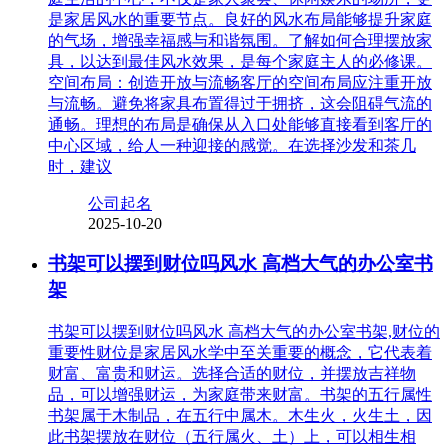
是家居风水的重要节点。良好的风水布局能够提升家庭
的气场，增强幸福感与和谐氛围。了解如何合理摆放家
具，以达到最佳风水效果，是每个家庭主人的必修课。
空间布局：创造开放与流畅客厅的空间布局应注重开放
与流畅。避免将家具布置得过于拥挤，这会阻碍气流的
通畅。理想的布局是确保从入口处能够直接看到客厅的
中心区域，给人一种迎接的感觉。在选择沙发和茶几
时，建议
公司起名
2025-10-20
书架可以摆到财位吗风水 高档大气的办公室书
架
书架可以摆到财位吗风水 高档大气的办公室书架,财位的
重要性财位是家居风水学中至关重要的概念，它代表着
财富、富贵和财运。选择合适的财位，并摆放吉祥物
品，可以增强财运，为家庭带来财富。书架的五行属性
书架属于木制品，在五行中属木。木生火，火生土，因
此书架摆放在财位（五行属火、土）上，可以相生相