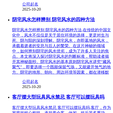
公司起名
2025-10-20
阴宅风水怎样辨别 阴宅风水的四种方法
阴宅风水怎样辨别 阴宅风水的四种方法,在传统的中国文
化中，风水不仅仅是关于居住环境的选择，更是对生与
死、阴与阳的深刻理解。阴宅风水，亦即墓地的风水，
承载着逝者的安息与后人的繁荣。在这片神秘的领域
中，如何辨别阴宅的风水优劣，成为了许多人关注的焦
点。本文将深入探讨阴宅风水的判断标准，帮助读者揭
开其神秘面纱。阴宅风水的基本原则阴宅风水讲究“藏风
聚气”，即要选择一个既能保留气场，又能避开煞气的地
方。阴宅的地形、朝向、周边环境等因素，都在潜移默
公司起名
2025-10-20
客厅摆大型玩具风水禁忌 客厅可以摆玩具吗
客厅摆大型玩具风水禁忌 客厅可以摆玩具吗,客厅，作为
家庭的核心枢纽，承担着会客、休闲、娱乐等多重功