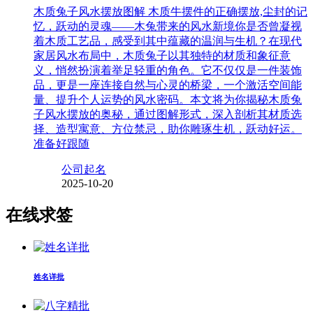
木质兔子风水摆放图解 木质牛摆件的正确摆放,尘封的记
忆，跃动的灵魂——木兔带来的风水新境你是否曾凝视
着木质工艺品，感受到其中蕴藏的温润与生机？在现代
家居风水布局中，木质兔子以其独特的材质和象征意
义，悄然扮演着举足轻重的角色。它不仅仅是一件装饰
品，更是一座连接自然与心灵的桥梁，一个激活空间能
量、提升个人运势的风水密码。本文将为你揭秘木质兔
子风水摆放的奥秘，通过图解形式，深入剖析其材质选
择、造型寓意、方位禁忌，助你雕琢生机，跃动好运。
准备好跟随
公司起名
2025-10-20
在线求签
姓名详批