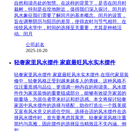
自然和谐共处的智慧。在这样的背景下，是否在闰月时
栽树，特别是在坟地附近，值得我们深入探讨。闰月的
风水象征我们需要了解闰月的基本概念。闰月的设置，
旨在调整阴历与阳历的差异，使得农时与节气相符。在
传统风水学中，时间的选择至关重要，尤其是种植活
动。闰月
公司起名
2025-10-20
轻奢家里风水摆件 家庭最旺风水实木摆件
轻奢家里风水摆件 家庭最旺风水实木摆件,在现代家居装
修中，轻奢风格正受到越来越多人的青睐。这种风格不
仅注重质感与品位，更强调一种内在的和谐美。风水摆
件作为家居装饰的重要组成部分，能够有效提升家居的
能量场，为居住者带来好运和舒适感。本文将探讨轻奢
家居中风水摆件的选择与搭配，助你打造出一个既美观
又富有风水意义的居住空间。选择合适的风水摆件在选
择风水摆件时，首先要考虑其寓意。轻奢家居风格注重
简约与高雅，因此摆件的选择应当精致且不失内涵。例
如，