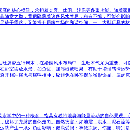
为家庭的核心枢纽，承担着会客、休闲、娱乐等多重功能。随着
非随意之举，背后隐藏着诸多风水禁忌，稍有不慎，可能会影响
足孩子需求，又能提升居家气场的和谐空间。一、大型玩具的材
五行生旺属虎五行属木，在婚姻风水布局中，生旺木气尤为重要。
在卧室摆放水景，如鱼缸、加湿器或喷泉，有助于增强感情运势
避开相冲属虎与属猴相冲，应避免在卧室摆放猴形饰品。属虎克
是风水学中的一种概念，指具有独特地势与能量流动的自然景观
，破坏了龙脉的自然走向。自然灾害：如地震、洪水、泥石流等
运势产生一系列负面影响：健康受损：导致疾病、伤痛，特别是