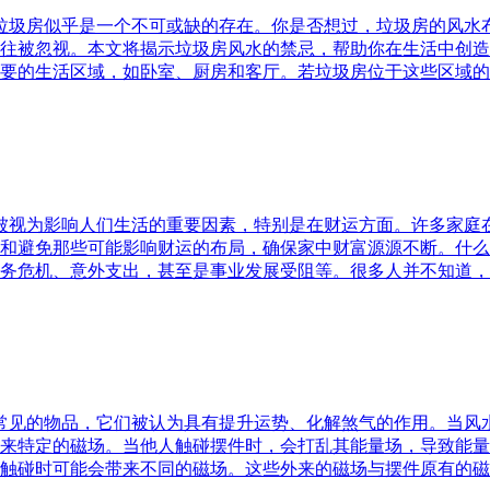
，垃圾房似乎是一个不可或缺的存在。你是否想过，垃圾房的风
往被忽视。本文将揭示垃圾房风水的禁忌，帮助你在生活中创造
要的生活区域，如卧室、厨房和客厅。若垃圾房位于这些区域的
水被视为影响人们生活的重要因素，特别是在财运方面。许多家
和避免那些可能影响财运的布局，确保家中财富源源不断。什么
务危机、意外支出，甚至是事业发展受阻等。很多人并不知道，
中常见的物品，它们被认为具有提升运势、化解煞气的作用。当
来特定的磁场。当他人触碰摆件时，会打乱其能量场，导致能量
触碰时可能会带来不同的磁场。这些外来的磁场与摆件原有的磁