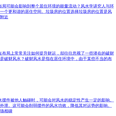
水布局可能会影响到整个居住环境的能量流动？风水学讲究人与环
一个更和谐的居住空间。垃圾房的位置选择垃圾房的位置是风
附近
庭在布局上常常关注如何提升财运，却往往忽视了一些潜在的破财
是破财风水？破财风水是指在居住环境中，由于某些不当的布
风水摆件被他人触碰时，可能会对风水的稳定性产生一定的影响。
外泄。这可能会削弱摆件的风水功效，降低其对运势的影响。
场相碰