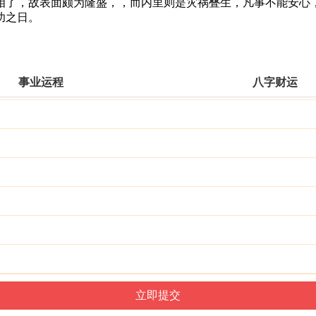
了，故表面颇为隆盛，，而内里则是灾祸叠生，凡事不能安心，
功之日。
事业运程
八字财运