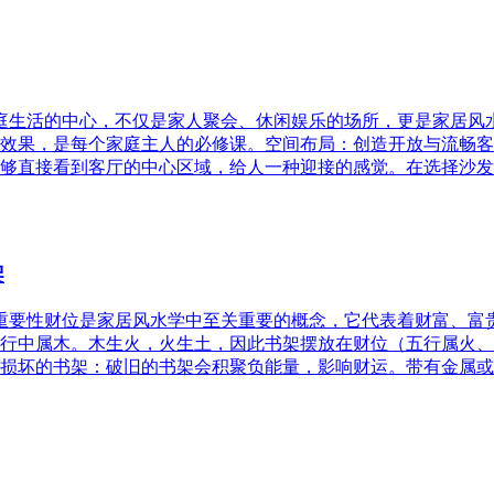
家庭生活的中心，不仅是家人聚会、休闲娱乐的场所，更是家居
效果，是每个家庭主人的必修课。空间布局：创造开放与流畅客
够直接看到客厅的中心区域，给人一种迎接的感觉。在选择沙发
架
的重要性财位是家居风水学中至关重要的概念，它代表着财富、
行中属木。木生火，火生土，因此书架摆放在财位（五行属火、
损坏的书架：破旧的书架会积聚负能量，影响财运。带有金属或