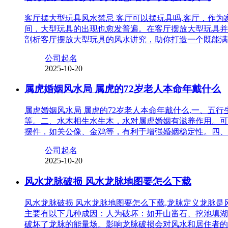
客厅摆大型玩具风水禁忌 客厅可以摆玩具吗,客厅，作
间，大型玩具的出现也愈发普遍。在客厅摆放大型玩具并
剖析客厅摆放大型玩具的风水讲究，助你打造一个既能满
公司起名
2025-10-20
属虎婚姻风水局 属虎的72岁老人本命年戴什么
属虎婚姻风水局 属虎的72岁老人本命年戴什么,一、
等。二、水木相生水生木，水对属虎婚姻有滋养作用。可
摆件，如关公像、金鸡等，有利于增强婚姻稳定性。四、
公司起名
2025-10-20
风水龙脉破损 风水龙脉地图要怎么下载
风水龙脉破损 风水龙脉地图要怎么下载,龙脉定义龙脉
主要有以下几种成因：人为破坏：如开山凿石、挖池填湖
破坏了龙脉的能量场。影响龙脉破损会对风水和居住者的