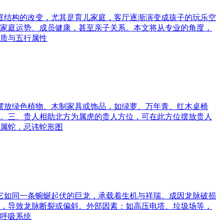
家庭结构的改变，尤其是育儿家庭，客厅逐渐演变成孩子的玩乐空
家庭运势、成员健康，甚至亲子关系。本文将从专业的角度，
质与五行属性
可摆放绿色植物、木制家具或饰品，如绿萝、万年青、红木桌椅
。三、贵人相助北方为属虎的贵人方位，可在此方位摆放贵人
属蛇，忌讳蛇形图
。它如同一条蜿蜒起伏的巨龙，承载着生机与祥瑞。成因龙脉破损
，导致龙脉断裂或偏斜。外部因素：如高压电塔、垃圾场等，
呼吸系统