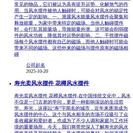
常见的物品，它们被认为具有提升运势、化解煞气的作
用。当风水摆件被他人触碰时，可能会对风水的稳定性
产生一定的影响。一、泄露风水能量风水摆件会聚集和
释放能量，为家中带来特定的磁场。当他人触碰摆件
时，会打乱其能量场，导致能量外泄。这可能会削弱摆
件的风水功效，降低其对运势的影响。二、干扰摆件磁
场每个风水摆件都有自己的磁场，而他人触碰时可能会
带来不同的磁场。这些外来的磁场与摆件原有的磁场相
碰
公司起名
2025-10-20
寿光卖风水摆件 花樽风水摆件
寿光卖风水摆件 花樽风水摆件,在中国传统文化中，风水
不仅是一门古老的学问，更是一种影响深远的生活哲
学。寿光，这座以“寿”字闻名的城市，近年来逐渐成为
风水摆件的中心。这个与风水相关的市场不仅吸引了众
多收藏家和爱好者，也成为了不少人调和家庭与工作环
境的重要场所。今天，我们将带您深入了解寿光的风水