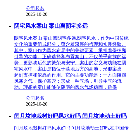
公司起名
2025-10-20
阴宅风水案山 案山离阴宅多远
阴宅风水案山 案山离阴宅多远,阴宅风水，作为中国传统
文化的重要组成部分，蕴含着深厚的哲理和实践经验。
其中，案山作为风水布局中的关键要素，承担着保护和
引导的功能。正确选择和布置案山，不仅关乎家族的运
势，更影响后代的繁荣与安宁。案山的定义与功能在阴
宅风水中，案山是指位于墓地后方的高地，形似案桌，
起到支撑和依靠的作用。它的主要功能是：一方面阻挡
风寒之气，保护墓穴；形成一种气场，引导生气的流
动。理想的案山能够使阴宅的风水气场稳固，确保
公司起名
2025-10-20
闰月坟地栽树好吗风水好吗 闰月坟地动土好吗
闰月坟地栽树好吗风水好吗 闰月坟地动土好吗,在中国传