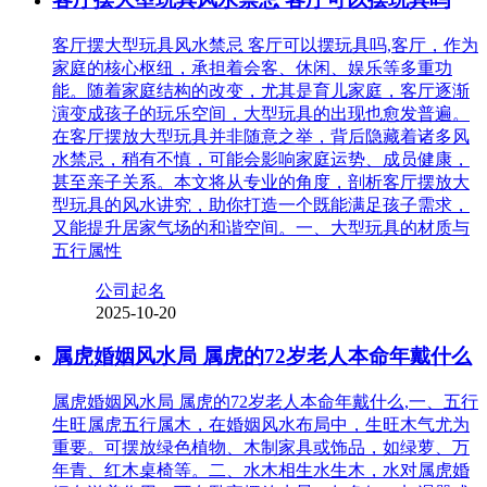
客厅摆大型玩具风水禁忌 客厅可以摆玩具吗,客厅，作为
家庭的核心枢纽，承担着会客、休闲、娱乐等多重功
能。随着家庭结构的改变，尤其是育儿家庭，客厅逐渐
演变成孩子的玩乐空间，大型玩具的出现也愈发普遍。
在客厅摆放大型玩具并非随意之举，背后隐藏着诸多风
水禁忌，稍有不慎，可能会影响家庭运势、成员健康，
甚至亲子关系。本文将从专业的角度，剖析客厅摆放大
型玩具的风水讲究，助你打造一个既能满足孩子需求，
又能提升居家气场的和谐空间。一、大型玩具的材质与
五行属性
公司起名
2025-10-20
属虎婚姻风水局 属虎的72岁老人本命年戴什么
属虎婚姻风水局 属虎的72岁老人本命年戴什么,一、五行
生旺属虎五行属木，在婚姻风水布局中，生旺木气尤为
重要。可摆放绿色植物、木制家具或饰品，如绿萝、万
年青、红木桌椅等。二、水木相生水生木，水对属虎婚