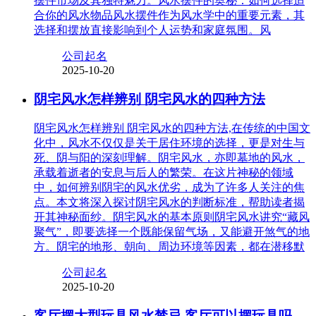
摆件市场及其独特魅力。风水摆件的奥秘：如何选择适
合你的风水物品风水摆件作为风水学中的重要元素，其
选择和摆放直接影响到个人运势和家庭氛围。风
公司起名
2025-10-20
阴宅风水怎样辨别 阴宅风水的四种方法
阴宅风水怎样辨别 阴宅风水的四种方法,在传统的中国文
化中，风水不仅仅是关于居住环境的选择，更是对生与
死、阴与阳的深刻理解。阴宅风水，亦即墓地的风水，
承载着逝者的安息与后人的繁荣。在这片神秘的领域
中，如何辨别阴宅的风水优劣，成为了许多人关注的焦
点。本文将深入探讨阴宅风水的判断标准，帮助读者揭
开其神秘面纱。阴宅风水的基本原则阴宅风水讲究“藏风
聚气”，即要选择一个既能保留气场，又能避开煞气的地
方。阴宅的地形、朝向、周边环境等因素，都在潜移默
公司起名
2025-10-20
客厅摆大型玩具风水禁忌 客厅可以摆玩具吗