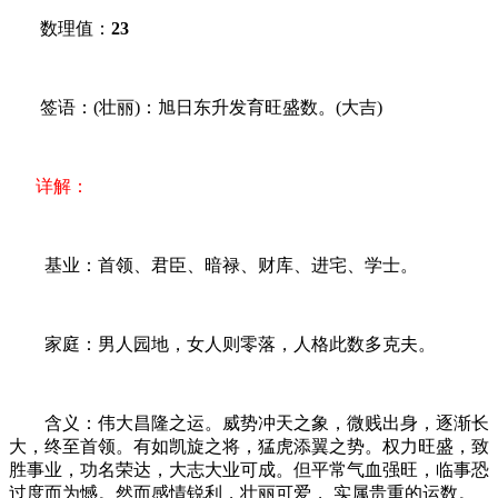
数理值：
23
签语：(壮丽)：旭日东升发育旺盛数。(大吉)
详解：
基业：首领、君臣、暗禄、财库、进宅、学士。
家庭：男人园地，女人则零落，人格此数多克夫。
含义：伟大昌隆之运。威势冲天之象，微贱出身，逐渐长
大，终至首领。有如凯旋之将，猛虎添翼之势。权力旺盛，致
胜事业，功名荣达，大志大业可成。但平常气血强旺，临事恐
过度而为憾。然而感情锐利，壮丽可爱， 实属贵重的运数。