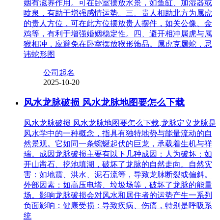
姻有滋养作用。可在卧室摆放水景，如鱼缸、加湿器或
喷泉，有助于增强感情运势。三、贵人相助北方为属虎
的贵人方位，可在此方位摆放贵人摆件，如关公像、金
鸡等，有利于增强婚姻稳定性。四、避开相冲属虎与属
猴相冲，应避免在卧室摆放猴形饰品。属虎克属蛇，忌
讳蛇形图
公司起名
2025-10-20
风水龙脉破损 风水龙脉地图要怎么下载
风水龙脉破损 风水龙脉地图要怎么下载,龙脉定义龙脉是
风水学中的一种概念，指具有独特地势与能量流动的自
然景观。它如同一条蜿蜒起伏的巨龙，承载着生机与祥
瑞。成因龙脉破损主要有以下几种成因：人为破坏：如
开山凿石、挖池填湖，破坏了龙脉的自然走向。自然灾
害：如地震、洪水、泥石流等，导致龙脉断裂或偏斜。
外部因素：如高压电塔、垃圾场等，破坏了龙脉的能量
场。影响龙脉破损会对风水和居住者的运势产生一系列
负面影响：健康受损：导致疾病、伤痛，特别是呼吸系
统