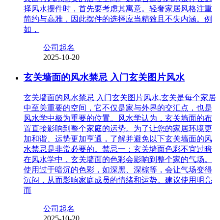
择风水摆件时，首先要考虑其寓意。轻奢家居风格注重
简约与高雅，因此摆件的选择应当精致且不失内涵。例
如，
公司起名
2025-10-20
玄关墙面的风水禁忌 入门玄关图片风水
玄关墙面的风水禁忌 入门玄关图片风水,玄关是每个家居
中至关重要的空间，它不仅是家与外界的交汇点，也是
风水学中极为重要的位置。风水学认为，玄关墙面的布
置直接影响到整个家庭的运势。为了让您的家居环境更
加和谐、运势更加亨通，了解并避免以下玄关墙面的风
水禁忌是非常必要的。禁忌一：玄关墙面色彩不宜过暗
在风水学中，玄关墙面的色彩会影响到整个家的气场。
使用过于暗沉的色彩，如深黑、深棕等，会让气场变得
沉闷，从而影响家庭成员的情绪和运势。建议使用明亮
而
公司起名
2025-10-20