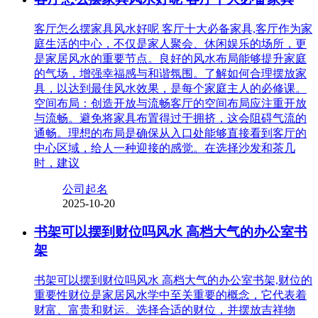
客厅怎么摆家具风水好呢 客厅十大必备家具,客厅作为家
庭生活的中心，不仅是家人聚会、休闲娱乐的场所，更
是家居风水的重要节点。良好的风水布局能够提升家庭
的气场，增强幸福感与和谐氛围。了解如何合理摆放家
具，以达到最佳风水效果，是每个家庭主人的必修课。
空间布局：创造开放与流畅客厅的空间布局应注重开放
与流畅。避免将家具布置得过于拥挤，这会阻碍气流的
通畅。理想的布局是确保从入口处能够直接看到客厅的
中心区域，给人一种迎接的感觉。在选择沙发和茶几
时，建议
公司起名
2025-10-20
书架可以摆到财位吗风水 高档大气的办公室书
架
书架可以摆到财位吗风水 高档大气的办公室书架,财位的
重要性财位是家居风水学中至关重要的概念，它代表着
财富、富贵和财运。选择合适的财位，并摆放吉祥物