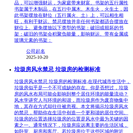
品，可以增强财运，为家庭带来财富。书架的五行属性
书架属于木制品，在五行中属木。木生火，火生土，因
此书架摆放在财位（五行属火、土）上，可以相生相
旺，有利于财运。禁忌摆放并非任何书架都适合摆放在
财位上。避免摆放以下类型的书架：破旧或损坏的书
架：破旧的书架会积聚负能量，影响财运。带有金属或
玻璃元素的书架：
公司起名
2025-10-20
垃圾房风水禁忌 垃圾房的检测标准
垃圾房风水禁忌 垃圾房的检测标准,在现代城市生活中，
垃圾房似乎是一个不可或缺的存在。你是否想过，垃圾
房的风水布局可能会影响到整个居住环境的能量流动？
风水学讲究人与环境的和谐，而垃圾房作为废弃物集中
地，其存在方式却往往被忽视。本文将揭示垃圾房风水
的禁忌，帮助你在生活中创造一个更和谐的居住空间。
垃圾房的位置选择垃圾房的位置是风水中最为关键的因
素之一。通常情况下，垃圾房应远离主要的生活区域，
如卧室、厨房和客厅。若垃圾房位于这些区域的附近