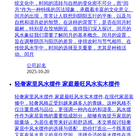
统文化中，时间的流转与自然的变化密不可分，而“闰
月”作为一种特殊的历法现象，承载着丰富的文化意义。
闰月的出现，常常让人联想到阴阳五行的平衡，以及与
自然和谐共处的智慧。在这样的背景下，是否在闰月时
栽树，特别是在坟地附近，值得我们深入探讨。闰月的
风水象征我们需要了解闰月的基本概念。闰月的设置，
旨在调整阴历与阳历的差异，使得农时与节气相符。在
传统风水学中，时间的选择至关重要，尤其是种植活
动。闰月
公司起名
2025-10-20
轻奢家里风水摆件 家庭最旺风水实木摆件
轻奢家里风水摆件 家庭最旺风水实木摆件,在现代家居装
修中，轻奢风格正受到越来越多人的青睐。这种风格不
仅注重质感与品位，更强调一种内在的和谐美。风水摆
件作为家居装饰的重要组成部分，能够有效提升家居的
能量场，为居住者带来好运和舒适感。本文将探讨轻奢
家居中风水摆件的选择与搭配，助你打造出一个既美观
又富有风水意义的居住空间。选择合适的风水摆件在选