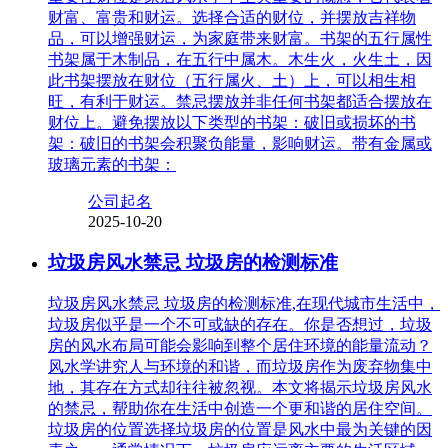
财富、富贵和财运。选择合适的财位，并摆放吉祥物
品，可以增强财运，为家庭带来财富。书架的五行属性
书架属于木制品，在五行中属木。木生火，火生土，因
此书架摆放在财位（五行属火、土）上，可以相生相
旺，有利于财运。禁忌摆放并非任何书架都适合摆放在
财位上。避免摆放以下类型的书架：破旧或损坏的书
架：破旧的书架会积聚负能量，影响财运。带有金属或
玻璃元素的书架：
公司起名
2025-10-20
垃圾房风水禁忌 垃圾房的检测标准
垃圾房风水禁忌 垃圾房的检测标准,在现代城市生活中，
垃圾房似乎是一个不可或缺的存在。你是否想过，垃圾
房的风水布局可能会影响到整个居住环境的能量流动？
风水学讲究人与环境的和谐，而垃圾房作为废弃物集中
地，其存在方式却往往被忽视。本文将揭示垃圾房风水
的禁忌，帮助你在生活中创造一个更和谐的居住空间。
垃圾房的位置选择垃圾房的位置是风水中最为关键的因