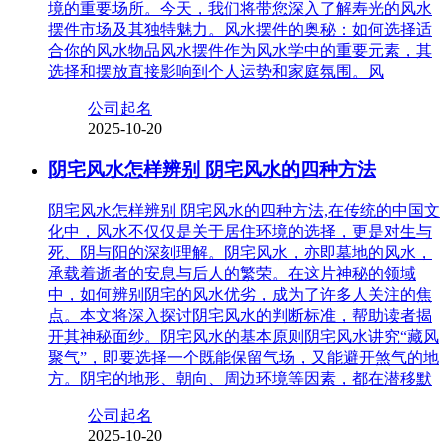
境的重要场所。今天，我们将带您深入了解寿光的风水
摆件市场及其独特魅力。风水摆件的奥秘：如何选择适
合你的风水物品风水摆件作为风水学中的重要元素，其
选择和摆放直接影响到个人运势和家庭氛围。风
公司起名
2025-10-20
阴宅风水怎样辨别 阴宅风水的四种方法
阴宅风水怎样辨别 阴宅风水的四种方法,在传统的中国文
化中，风水不仅仅是关于居住环境的选择，更是对生与
死、阴与阳的深刻理解。阴宅风水，亦即墓地的风水，
承载着逝者的安息与后人的繁荣。在这片神秘的领域
中，如何辨别阴宅的风水优劣，成为了许多人关注的焦
点。本文将深入探讨阴宅风水的判断标准，帮助读者揭
开其神秘面纱。阴宅风水的基本原则阴宅风水讲究“藏风
聚气”，即要选择一个既能保留气场，又能避开煞气的地
方。阴宅的地形、朝向、周边环境等因素，都在潜移默
公司起名
2025-10-20