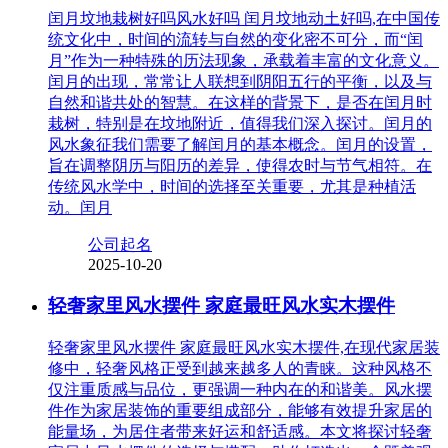
闰月坟地栽树好吗风水好吗 闰月坟地动土好吗,在中国传
统文化中，时间的流转与自然的变化密不可分，而“闰
月”作为一种特殊的历法现象，承载着丰富的文化意义。
闰月的出现，常常让人联想到阴阳五行的平衡，以及与
自然和谐共处的智慧。在这样的背景下，是否在闰月时
栽树，特别是在坟地附近，值得我们深入探讨。闰月的
风水象征我们需要了解闰月的基本概念。闰月的设置，
旨在调整阴历与阳历的差异，使得农时与节气相符。在
传统风水学中，时间的选择至关重要，尤其是种植活
动。闰月
公司起名
2025-10-20
轻奢家里风水摆件 家庭最旺风水实木摆件
轻奢家里风水摆件 家庭最旺风水实木摆件,在现代家居装
修中，轻奢风格正受到越来越多人的青睐。这种风格不
仅注重质感与品位，更强调一种内在的和谐美。风水摆
件作为家居装饰的重要组成部分，能够有效提升家居的
能量场，为居住者带来好运和舒适感。本文将探讨轻奢