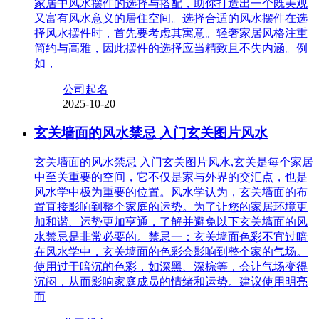
家居中风水摆件的选择与搭配，助你打造出一个既美观
又富有风水意义的居住空间。选择合适的风水摆件在选
择风水摆件时，首先要考虑其寓意。轻奢家居风格注重
简约与高雅，因此摆件的选择应当精致且不失内涵。例
如，
公司起名
2025-10-20
玄关墙面的风水禁忌 入门玄关图片风水
玄关墙面的风水禁忌 入门玄关图片风水,玄关是每个家居
中至关重要的空间，它不仅是家与外界的交汇点，也是
风水学中极为重要的位置。风水学认为，玄关墙面的布
置直接影响到整个家庭的运势。为了让您的家居环境更
加和谐、运势更加亨通，了解并避免以下玄关墙面的风
水禁忌是非常必要的。禁忌一：玄关墙面色彩不宜过暗
在风水学中，玄关墙面的色彩会影响到整个家的气场。
使用过于暗沉的色彩，如深黑、深棕等，会让气场变得
沉闷，从而影响家庭成员的情绪和运势。建议使用明亮
而