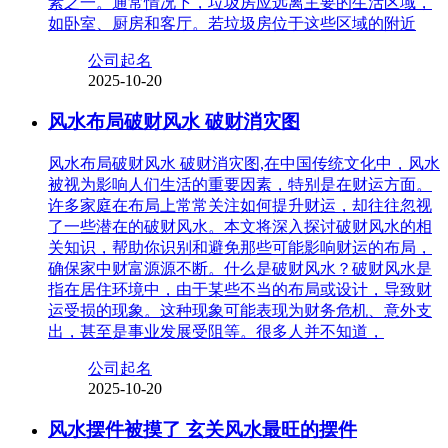
素之一。通常情况下，垃圾房应远离主要的生活区域，
如卧室、厨房和客厅。若垃圾房位于这些区域的附近
公司起名
2025-10-20
风水布局破财风水 破财消灾图
风水布局破财风水 破财消灾图,在中国传统文化中，风水
被视为影响人们生活的重要因素，特别是在财运方面。
许多家庭在布局上常常关注如何提升财运，却往往忽视
了一些潜在的破财风水。本文将深入探讨破财风水的相
关知识，帮助你识别和避免那些可能影响财运的布局，
确保家中财富源源不断。什么是破财风水？破财风水是
指在居住环境中，由于某些不当的布局或设计，导致财
运受损的现象。这种现象可能表现为财务危机、意外支
出，甚至是事业发展受阻等。很多人并不知道，
公司起名
2025-10-20
风水摆件被摸了 玄关风水最旺的摆件