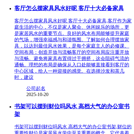
客厅怎么摆家具风水好呢 客厅十大必备家具
客厅怎么摆家具风水好呢 客厅十大必备家具,客厅作为家
庭生活的中心，不仅是家人聚会、休闲娱乐的场所，更
是家居风水的重要节点。良好的风水布局能够提升家庭
的气场，增强幸福感与和谐氛围。了解如何合理摆放家
具，以达到最佳风水效果，是每个家庭主人的必修课。
空间布局：创造开放与流畅客厅的空间布局应注重开放
与流畅。避免将家具布置得过于拥挤，这会阻碍气流的
通畅。理想的布局是确保从入口处能够直接看到客厅的
中心区域，给人一种迎接的感觉。在选择沙发和茶几
时，建议
公司起名
2025-10-20
书架可以摆到财位吗风水 高档大气的办公室书
架
书架可以摆到财位吗风水 高档大气的办公室书架,财位的
重要性财位是家居风水学中至关重要的概念，它代表着