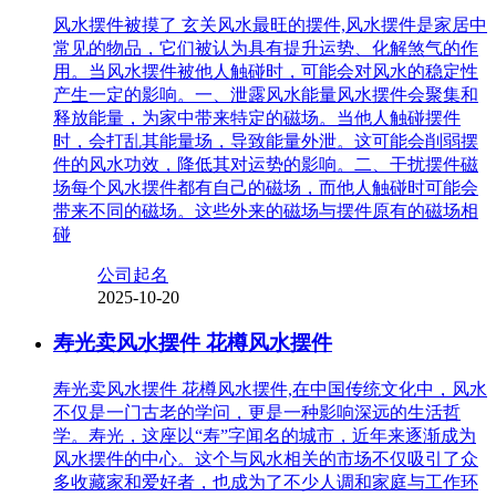
风水摆件被摸了 玄关风水最旺的摆件,风水摆件是家居中
常见的物品，它们被认为具有提升运势、化解煞气的作
用。当风水摆件被他人触碰时，可能会对风水的稳定性
产生一定的影响。一、泄露风水能量风水摆件会聚集和
释放能量，为家中带来特定的磁场。当他人触碰摆件
时，会打乱其能量场，导致能量外泄。这可能会削弱摆
件的风水功效，降低其对运势的影响。二、干扰摆件磁
场每个风水摆件都有自己的磁场，而他人触碰时可能会
带来不同的磁场。这些外来的磁场与摆件原有的磁场相
碰
公司起名
2025-10-20
寿光卖风水摆件 花樽风水摆件
寿光卖风水摆件 花樽风水摆件,在中国传统文化中，风水
不仅是一门古老的学问，更是一种影响深远的生活哲
学。寿光，这座以“寿”字闻名的城市，近年来逐渐成为
风水摆件的中心。这个与风水相关的市场不仅吸引了众
多收藏家和爱好者，也成为了不少人调和家庭与工作环