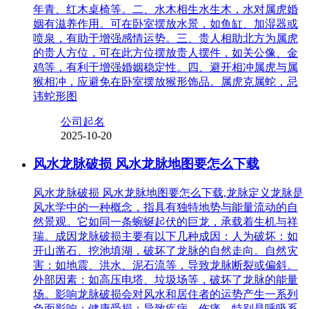
年青、红木桌椅等。二、水木相生水生木，水对属虎婚
姻有滋养作用。可在卧室摆放水景，如鱼缸、加湿器或
喷泉，有助于增强感情运势。三、贵人相助北方为属虎
的贵人方位，可在此方位摆放贵人摆件，如关公像、金
鸡等，有利于增强婚姻稳定性。四、避开相冲属虎与属
猴相冲，应避免在卧室摆放猴形饰品。属虎克属蛇，忌
讳蛇形图
公司起名
2025-10-20
风水龙脉破损 风水龙脉地图要怎么下载
风水龙脉破损 风水龙脉地图要怎么下载,龙脉定义龙脉是
风水学中的一种概念，指具有独特地势与能量流动的自
然景观。它如同一条蜿蜒起伏的巨龙，承载着生机与祥
瑞。成因龙脉破损主要有以下几种成因：人为破坏：如
开山凿石、挖池填湖，破坏了龙脉的自然走向。自然灾
害：如地震、洪水、泥石流等，导致龙脉断裂或偏斜。
外部因素：如高压电塔、垃圾场等，破坏了龙脉的能量
场。影响龙脉破损会对风水和居住者的运势产生一系列
负面影响：健康受损：导致疾病、伤痛，特别是呼吸系