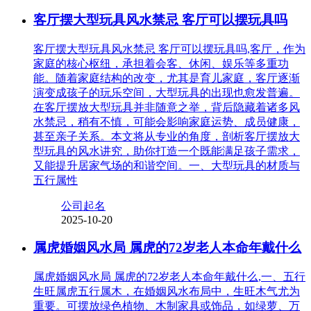
客厅摆大型玩具风水禁忌 客厅可以摆玩具吗
客厅摆大型玩具风水禁忌 客厅可以摆玩具吗,客厅，作为
家庭的核心枢纽，承担着会客、休闲、娱乐等多重功
能。随着家庭结构的改变，尤其是育儿家庭，客厅逐渐
演变成孩子的玩乐空间，大型玩具的出现也愈发普遍。
在客厅摆放大型玩具并非随意之举，背后隐藏着诸多风
水禁忌，稍有不慎，可能会影响家庭运势、成员健康，
甚至亲子关系。本文将从专业的角度，剖析客厅摆放大
型玩具的风水讲究，助你打造一个既能满足孩子需求，
又能提升居家气场的和谐空间。一、大型玩具的材质与
五行属性
公司起名
2025-10-20
属虎婚姻风水局 属虎的72岁老人本命年戴什么
属虎婚姻风水局 属虎的72岁老人本命年戴什么,一、五行
生旺属虎五行属木，在婚姻风水布局中，生旺木气尤为
重要。可摆放绿色植物、木制家具或饰品，如绿萝、万