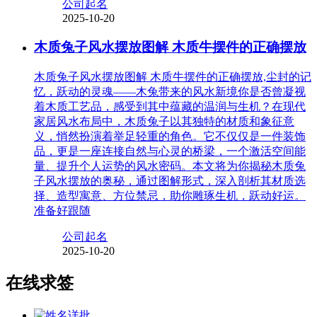
公司起名
2025-10-20
木质兔子风水摆放图解 木质牛摆件的正确摆放
木质兔子风水摆放图解 木质牛摆件的正确摆放,尘封的记
忆，跃动的灵魂——木兔带来的风水新境你是否曾凝视
着木质工艺品，感受到其中蕴藏的温润与生机？在现代
家居风水布局中，木质兔子以其独特的材质和象征意
义，悄然扮演着举足轻重的角色。它不仅仅是一件装饰
品，更是一座连接自然与心灵的桥梁，一个激活空间能
量、提升个人运势的风水密码。本文将为你揭秘木质兔
子风水摆放的奥秘，通过图解形式，深入剖析其材质选
择、造型寓意、方位禁忌，助你雕琢生机，跃动好运。
准备好跟随
公司起名
2025-10-20
在线求签