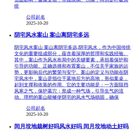
统
公司起名
2025-10-20
阴宅风水案山 案山离阴宅多远
阴宅风水案山 案山离阴宅多远,阴宅风水，作为中国传统
文化的重要组成部分，蕴含着深厚的哲理和实践经验。
其中，案山作为风水布局中的关键要素，承担着保护和
引导的功能。正确选择和布置案山，不仅关乎家族的运
势，更影响后代的繁荣与安宁。案山的定义与功能在阴
宅风水中，案山是指位于墓地后方的高地，形似案桌，
起到支撑和依靠的作用。它的主要功能是：一方面阻挡
风寒之气，保护墓穴；形成一种气场，引导生气的流
动。理想的案山能够使阴宅的风水气场稳固，确保
公司起名
2025-10-20
闰月坟地栽树好吗风水好吗 闰月坟地动土好吗