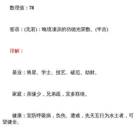
数理值：
78
签语：(无若)：晚境凄凉的功德光荣数。(半吉)
详解：
基业：将星、学士、技艺、破厄、劫财。
家庭：亲缘少，兄弟疏，宜多联络。
健康：宜防呼吸病，负伤、遭难，先天五行为水土者，可
望健全。